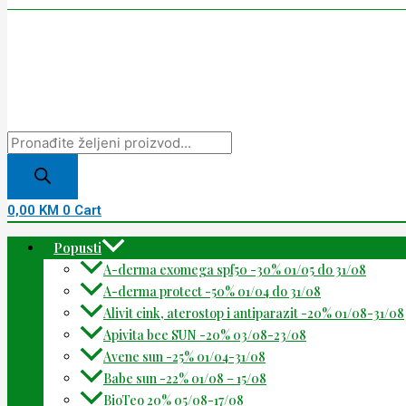
0,00
KM
0
Cart
Popusti
A-derma exomega spf50 -30% 01/05 do 31/08
A-derma protect -50% 01/04 do 31/08
Alivit cink, aterostop i antiparazit -20% 01/08-31/08
Apivita bee SUN -20% 03/08-23/08
Avene sun -25% 01/04-31/08
Babe sun -22% 01/08 – 15/08
BioTeo 20% 05/08-17/08