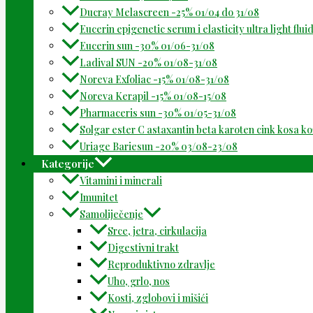
Ducray Melascreen -25% 01/04 do 31/08
Eucerin epigenetic serum i elasticity ultra light flu
Eucerin sun -30% 01/06-31/08
Ladival SUN -20% 01/08-31/08
Noreva Exfoliac -15% 01/08-31/08
Noreva Kerapil -15% 01/08-15/08
Pharmaceris sun -30% 01/05-31/08
Solgar ester C astaxantin beta karoten cink kosa k
Uriage Bariesun -20% 03/08-23/08
Kategorije
Vitamini i minerali
Imunitet
Samoliječenje
Srce, jetra, cirkulacija
Digestivni trakt
Reproduktivno zdravlje
Uho, grlo, nos
Kosti, zglobovi i mišići