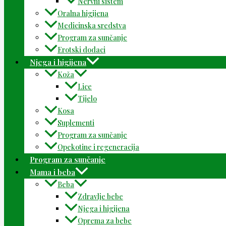
Nervni sistem
Oralna higijena
Medicinska sredstva
Program za sunčanje
Erotski dodaci
Njega i higijena
Koža
Lice
Tijelo
Kosa
Suplementi
Program za sunčanje
Opekotine i regeneracija
Program za sunčanje
Mama i beba
Beba
Zdravlje bebe
Njega i higijena
Oprema za bebe