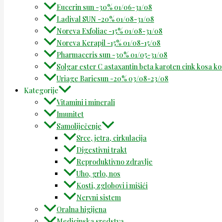
Eucerin sun -30% 01/06-31/08
Ladival SUN -20% 01/08-31/08
Noreva Exfoliac -15% 01/08-31/08
Noreva Kerapil -15% 01/08-15/08
Pharmaceris sun -30% 01/05-31/08
Solgar ester C astaxantin beta karoten cink kosa k
Uriage Bariesun -20% 03/08-23/08
Kategorije
Vitamini i minerali
Imunitet
Samoliječenje
Srce, jetra, cirkulacija
Digestivni trakt
Reproduktivno zdravlje
Uho, grlo, nos
Kosti, zglobovi i mišići
Nervni sistem
Oralna higijena
Medicinska sredstva