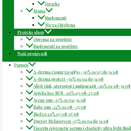
Igračke
Mama
Suplementi
Njega i higijena
Protein shop
Oprema za sportiste
Suplementi za sportiste
Naši proizvodi
Popusti
A-derma exomega spf50 -30% 01/05 do 31/08
A-derma protect -50% 01/04 do 31/08
Alivit cink, aterostop i antiparazit -20% 01/08-31/08
Apivita bee SUN -20% 03/08-23/08
Avene sun -25% 01/04-31/08
Babe sun -22% 01/08 – 15/08
BioTeo 20% 05/08-17/08
Ducray Melascreen -25% 01/04 do 31/08
Eucerin epigenetic serum i elasticity ultra light flu