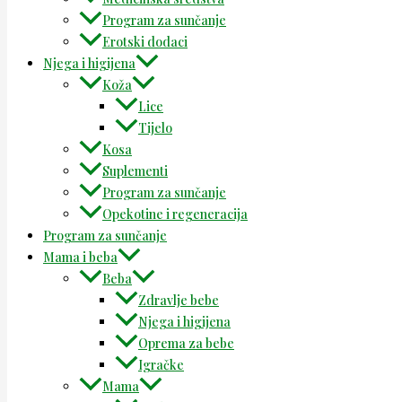
Program za sunčanje
Erotski dodaci
Njega i higijena
Koža
Lice
Tijelo
Kosa
Suplementi
Program za sunčanje
Opekotine i regeneracija
Program za sunčanje
Mama i beba
Beba
Zdravlje bebe
Njega i higijena
Oprema za bebe
Igračke
Mama