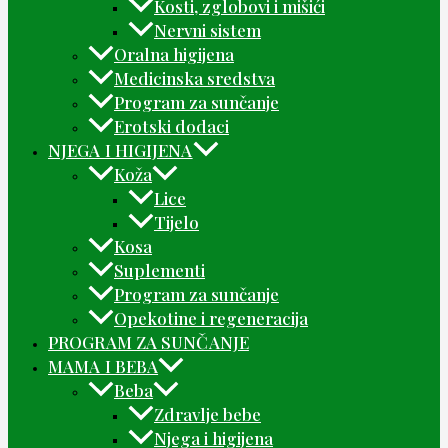
Kosti, zglobovi i mišići
Nervni sistem
Oralna higijena
Medicinska sredstva
Program za sunčanje
Erotski dodaci
NJEGA I HIGIJENA
Koža
Lice
Tijelo
Kosa
Suplementi
Program za sunčanje
Opekotine i regeneracija
PROGRAM ZA SUNČANJE
MAMA I BEBA
Beba
Zdravlje bebe
Njega i higijena