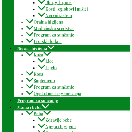
Uho, grlo, nos
Kosti, zglobovi i mišići
Nervni sistem
Oralna higijena
Medicinska sredstva
Program za sunčanje
Erotski dodaci
Njega i higijena
Koža
Lice
Tijelo
Kosa
Suplementi
Program za sunčanje
Opekotine i regeneracija
Program za sunčanje
Mama i beba
Beba
Zdravlje bebe
Njega i higijena