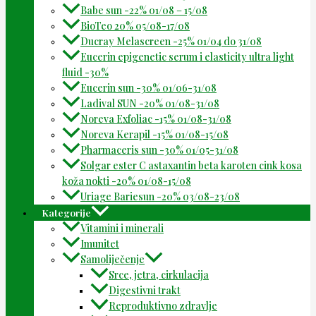
Babe sun -22% 01/08 – 15/08
BioTeo 20% 05/08-17/08
Ducray Melascreen -25% 01/04 do 31/08
Eucerin epigenetic serum i elasticity ultra light
fluid -30%
Eucerin sun -30% 01/06-31/08
Ladival SUN -20% 01/08-31/08
Noreva Exfoliac -15% 01/08-31/08
Noreva Kerapil -15% 01/08-15/08
Pharmaceris sun -30% 01/05-31/08
Solgar ester C astaxantin beta karoten cink kosa
koža nokti -20% 01/08-15/08
Uriage Bariesun -20% 03/08-23/08
Kategorije
Vitamini i minerali
Imunitet
Samoliječenje
Srce, jetra, cirkulacija
Digestivni trakt
Reproduktivno zdravlje