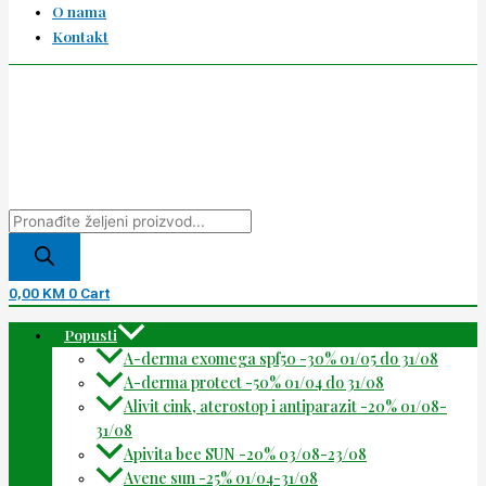
O nama
Kontakt
0,00
KM
0
Cart
Popusti
A-derma exomega spf50 -30% 01/05 do 31/08
A-derma protect -50% 01/04 do 31/08
Alivit cink, aterostop i antiparazit -20% 01/08-
31/08
Apivita bee SUN -20% 03/08-23/08
Avene sun -25% 01/04-31/08