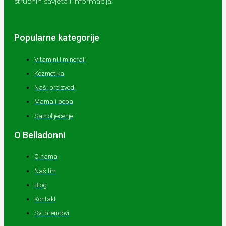
stručnih savjeta i informacija.
Popularne kategorije
Vitamini i minerali
Kozmetika
Naši proizvodi
Mama i beba
Samoliječenje
O Belladonni
O nama
Naš tim
Blog
Kontakt
Svi brendovi