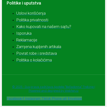
Politike i uputstva
Uslovi korišćenja
Politika privatnosti
Kako kupovati na našem sajtu?
Isporuka
Reklamacije
Zamjena kupljenih artikala
Povrat robe i sredstava
Politika o kolačićima
© 2025 - Sva prava zadržava Apoteke "Belladonna" Trebinje |
Powered and designed by Webherzz
Facebook-f
Instagram
Tiktok
Phone-alt
Envelope