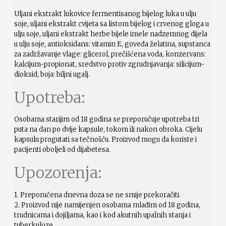
Uljani ekstrakt lukovice fermentisanog bijelog luka u ulju
soje, uljani ekstrakt cvijeta sa listom bijelog i crvenog gloga u
ulju soje, uljani ekstrakt herbe bijele imele nadzemnog dijela
u ulju soje, antioksidans: vitamin E, goveđa želatina, supstanca
za zadržavanje vlage: glicerol, prečišćena voda, konzervans:
kalcijum-propionat, sredstvo protiv zgrudnjavanja: silicijum-
dioksid, boja: biljni ugalj.
Upotreba:
Osobama starijim od 18 godina se preporučuje upotreba tri
puta na dan po dvije kapsule, tokom ili nakon obroka.
Cijelu
kapsulu progutati sa tečnošću. Proizvod mogu da koriste i
pacijenti oboljeli od dijabetesa.
Upozorenja:
1. Preporučena dnevna doza se ne smije prekoračiti.
2. Proizvod nije namijenjen osobama mlađim od 18 godina,
trudnicama i dojiljama, kao i kod akutnih upalnih stanja i
tuberkuloze.