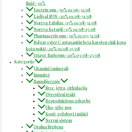
fluid -30%
Eucerin sun -30% 01/06-31/08
Ladival SUN -20% 01/08-31/08
Noreva Exfoliac -15% 01/08-31/08
Noreva Kerapil -15% 01/08-15/08
Pharmaceris sun -30% 01/05-31/08
Solgar ester C astaxantin beta karoten cink kosa
koža nokti -20% 01/08-15/08
Uriage Bariesun -20% 03/08-23/08
Kategorije
Vitamini i minerali
Imunitet
Samoliječenje
Srce, jetra, cirkulacija
Digestivni trakt
Reproduktivno zdravlje
Uho, grlo, nos
Kosti, zglobovi i mišići
Nervni sistem
Oralna higijena