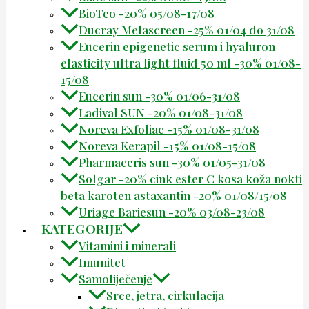
BioTeo -20% 05/08-17/08
Ducray Melascreen -25% 01/04 do 31/08
Eucerin epigenetic serum i hyaluron
elasticity ultra light fluid 50 ml -30% 01/08-
15/08
Eucerin sun -30% 01/06-31/08
Ladival SUN -20% 01/08-31/08
Noreva Exfoliac -15% 01/08-31/08
Noreva Kerapil -15% 01/08-15/08
Pharmaceris sun -30% 01/05-31/08
Solgar -20% cink ester C kosa koža nokti
beta karoten astaxantin -20% 01/08/15/08
Uriage Bariesun -20% 03/08-23/08
KATEGORIJE
Vitamini i minerali
Imunitet
Samoliječenje
Srce, jetra, cirkulacija