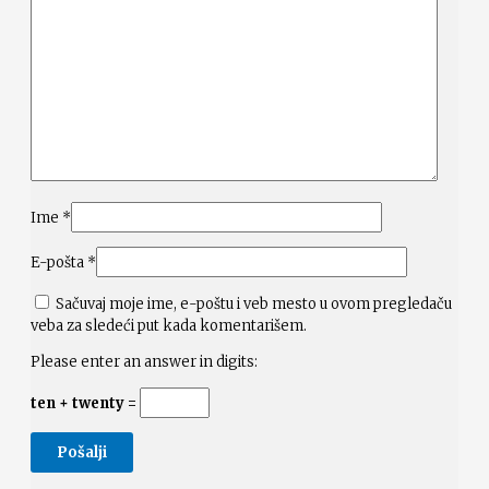
Ime
*
E-pošta
*
Sačuvaj moje ime, e-poštu i veb mesto u ovom pregledaču
veba za sledeći put kada komentarišem.
Please enter an answer in digits:
ten + twenty =