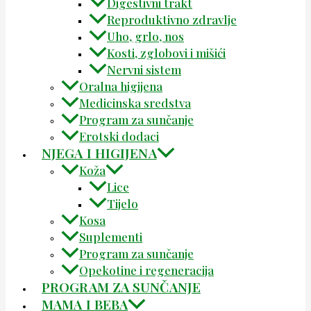
Digestivni trakt
Reproduktivno zdravlje
Uho, grlo, nos
Kosti, zglobovi i mišići
Nervni sistem
Oralna higijena
Medicinska sredstva
Program za sunčanje
Erotski dodaci
NJEGA I HIGIJENA
Koža
Lice
Tijelo
Kosa
Suplementi
Program za sunčanje
Opekotine i regeneracija
PROGRAM ZA SUNČANJE
MAMA I BEBA