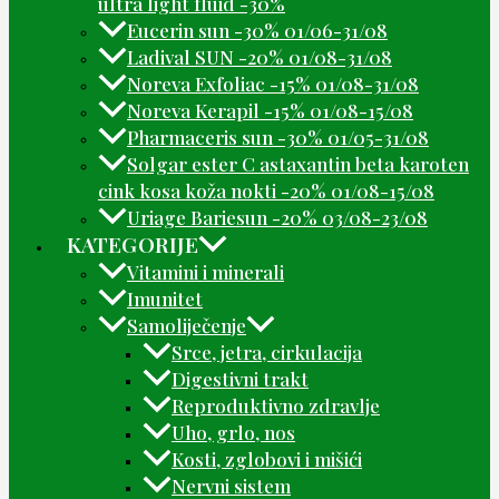
ultra light fluid -30%
Eucerin sun -30% 01/06-31/08
Ladival SUN -20% 01/08-31/08
Noreva Exfoliac -15% 01/08-31/08
Noreva Kerapil -15% 01/08-15/08
Pharmaceris sun -30% 01/05-31/08
Solgar ester C astaxantin beta karoten
cink kosa koža nokti -20% 01/08-15/08
Uriage Bariesun -20% 03/08-23/08
KATEGORIJE
Vitamini i minerali
Imunitet
Samoliječenje
Srce, jetra, cirkulacija
Digestivni trakt
Reproduktivno zdravlje
Uho, grlo, nos
Kosti, zglobovi i mišići
Nervni sistem