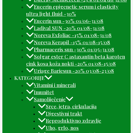
Eucerin epigenetic serum i elasticity
ultra light fluid -30%
Eucerin sun -30% 01/06-31/08
Ladival SUN -20% 01/08-31/08
Noreva Exfoliac -15% 01/08-31/08
Noreva Kerapil -15% 01/08-15/08
Pharmaceris sun -30% 01/05-31/08
Solgar ester C astaxantin beta karoten
cink kosa koža nokti -20% 01/08-15/08
Uriage Bariesun -20% 03/08-23/08
KATEGORIJE
Vitamini i minerali
Imunitet
Samoliječenje
Srce, jetra, cirkulacija
Digestivni trakt
Reproduktivno zdravlje
Uho, grlo, nos