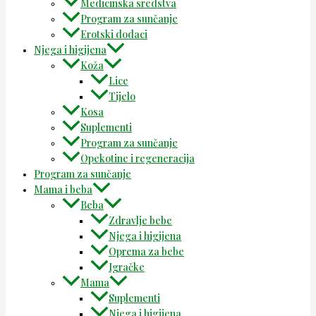
Medicinska sredstva
Program za sunčanje
Erotski dodaci
Njega i higijena
Koža
Lice
Tijelo
Kosa
Suplementi
Program za sunčanje
Opekotine i regeneracija
Program za sunčanje
Mama i beba
Beba
Zdravlje bebe
Njega i higijena
Oprema za bebe
Igračke
Mama
Suplementi
Njega i higijena