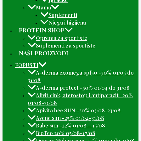
Mama
Suplementi
Njega i higijena
PROTEIN SHOP
Oprema za sportiste
Suplementi za sportiste
NAŠI PROIZVODI
POPUSTI
A-derma exomega spf50 -30% 01/05 do
31/08
A-derma protect -50% 01/04 do 31/08
Alivit cink, aterostop i antiparazit -20%
01/08-31/08
Apivita bee SUN -20% 03/08-23/08
Avene sun -25% 01/04-31/08
Babe sun -22% 01/08 – 15/08
BioTeo 20% 05/08-17/08
Ducray Melascreen -25% 01/04 do 31/08