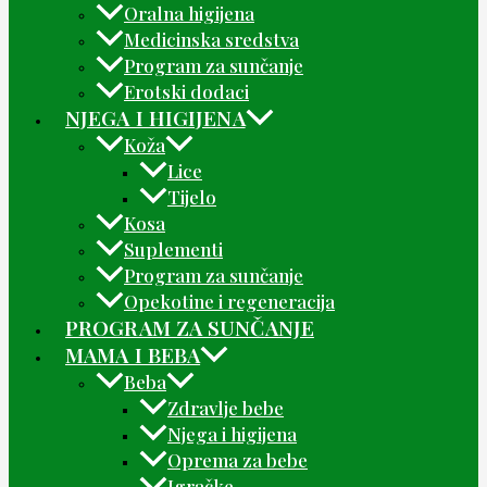
Oralna higijena
Medicinska sredstva
Program za sunčanje
Erotski dodaci
NJEGA I HIGIJENA
Koža
Lice
Tijelo
Kosa
Suplementi
Program za sunčanje
Opekotine i regeneracija
PROGRAM ZA SUNČANJE
MAMA I BEBA
Beba
Zdravlje bebe
Njega i higijena
Oprema za bebe
Igračke