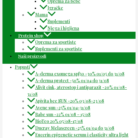
Oprema za bebe
Igračke
Mama
Suplementi
Njega i higijena
Protein shop
Oprema za sportiste
Suplementi za sportiste
Naši proizvodi
Popusti
A-derma exomega spf50 -30% 01/05 do 31/08
A-derma protect -50% 01/04 do 31/08
Alivit cink, aterostop i antiparazit -20% 01/08-
31/08
Apivita bee SUN -20% 03/08-23/08
Avene sun -25% 01/04-31/08
Babe sun -22% 01/08 – 15/08
BioTeo 20% 05/08-17/08
Ducray Melascreen -25% 01/04 do 31/08
Eucerin epigenetic serum i elasticity ultra light