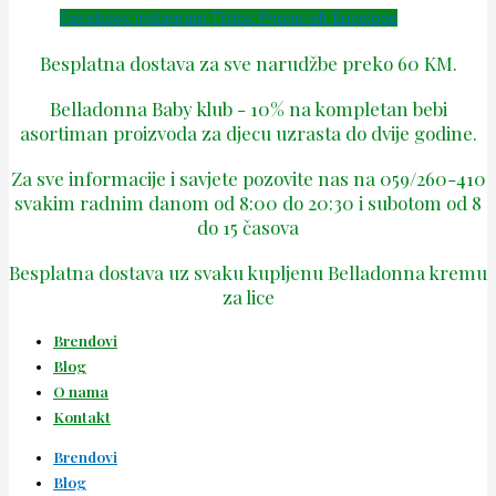
Facebook
Instagram
Tiktok
Phone-alt
Envelope
Besplatna dostava za sve narudžbe preko 60 KM.
Belladonna Baby klub - 10% na kompletan bebi
asortiman proizvoda za djecu uzrasta do dvije godine.
Za sve informacije i savjete pozovite nas na 059/260-410
svakim radnim danom od 8:00 do 20:30 i subotom od 8
do 15 časova
Besplatna dostava uz svaku kupljenu Belladonna kremu
za lice
Brendovi
Blog
O nama
Kontakt
Brendovi
Blog