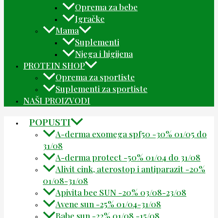
Oprema za bebe
Igračke
Mama
Suplementi
Njega i higijena
PROTEIN SHOP
Oprema za sportiste
Suplementi za sportiste
NAŠI PROIZVODI
POPUSTI
A-derma exomega spf50 -30% 01/05 do
31/08
A-derma protect -50% 01/04 do 31/08
Alivit cink, aterostop i antiparazit -20%
01/08-31/08
Apivita bee SUN -20% 03/08-23/08
Avene sun -25% 01/04-31/08
Babe sun -22% 01/08 -15/08