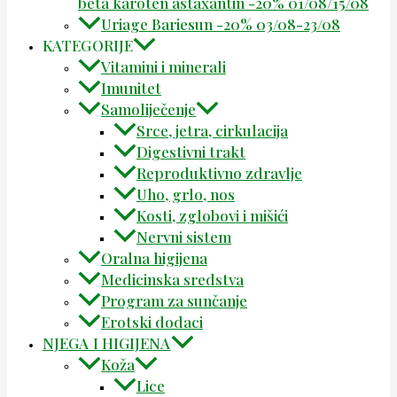
beta karoten astaxantin -20% 01/08/15/08
Uriage Bariesun -20% 03/08-23/08
KATEGORIJE
Vitamini i minerali
Imunitet
Samoliječenje
Srce, jetra, cirkulacija
Digestivni trakt
Reproduktivno zdravlje
Uho, grlo, nos
Kosti, zglobovi i mišići
Nervni sistem
Oralna higijena
Medicinska sredstva
Program za sunčanje
Erotski dodaci
NJEGA I HIGIJENA
Koža
Lice