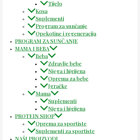
Tijelo
Kosa
Suplementi
Program za sunčanje
Opekotine i regeneracija
PROGRAM ZA SUNČANJE
MAMA I BEBA
Beba
Zdravlje bebe
Njega i higijena
Oprema za bebe
Igračke
Mama
Suplementi
Njega i higijena
PROTEIN SHOP
Oprema za sportiste
Suplementi za sportiste
NAŠI PROIZVODI