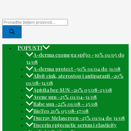
POPUSTI
A-derma exomega spf50 -30% 01/05 do
31/08
A-derma protect -50% 01/04 do 31/08
Alivit cink, aterostop i antiparazit -20%
01/08-31/08
Apivita bee SUN -20% 03/08-23/08
Avene sun -25% 01/04-31/08
Babe sun -22% 01/08 – 15/08
BioTeo 20% 05/08-17/08
Ducray Melascreen -25% 01/04 do 31/08
Eucerin epigenetic serum i elasticity