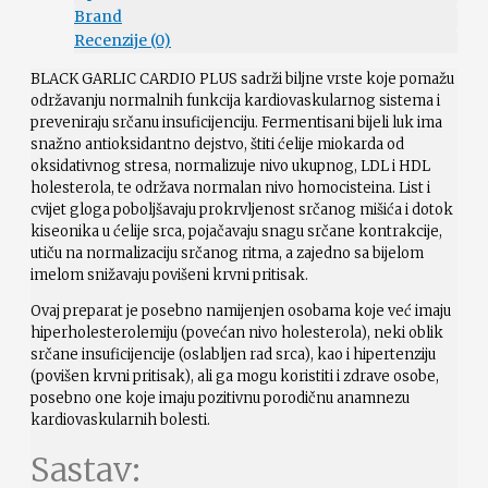
Brand
Recenzije (0)
BLACK GARLIC CARDIO PLUS sadrži biljne vrste koje pomažu
održavanju normalnih funkcija kardiovaskularnog sistema i
preveniraju srčanu insuficijenciju.
Fermentisani bijeli luk ima
snažno antioksidantno dejstvo, štiti ćelije miokarda od
oksidativnog stresa, normalizuje nivo ukupnog, LDL i HDL
holesterola, te održava normalan nivo homocisteina.
List i
cvijet gloga poboljšavaju prokrvljenost srčanog mišića i dotok
kiseonika u ćelije srca, pojačavaju snagu srčane kontrakcije,
utiču na normalizaciju srčanog ritma, a zajedno sa bijelom
imelom snižavaju povišeni krvni pritisak.
Ovaj preparat je posebno namijenjen osobama koje već imaju
hiperholesterolemiju (povećan nivo holesterola), neki oblik
srčane insuficijencije (oslabljen rad srca), kao i hipertenziju
(povišen krvni pritisak), ali ga mogu koristiti i zdrave osobe,
posebno one koje imaju pozitivnu porodičnu anamnezu
kardiovaskularnih bolesti.
Sastav: