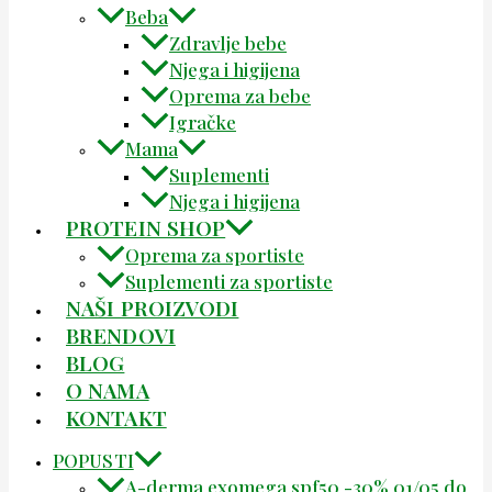
Beba
Zdravlje bebe
Njega i higijena
Oprema za bebe
Igračke
Mama
Suplementi
Njega i higijena
PROTEIN SHOP
Oprema za sportiste
Suplementi za sportiste
NAŠI PROIZVODI
BRENDOVI
BLOG
O NAMA
KONTAKT
POPUSTI
A-derma exomega spf50 -30% 01/05 do