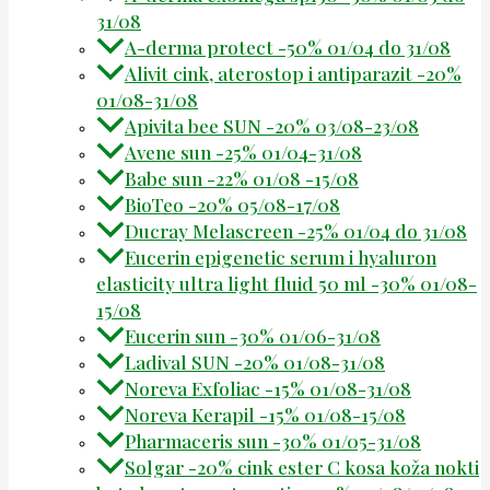
31/08
A-derma protect -50% 01/04 do 31/08
Alivit cink, aterostop i antiparazit -20%
01/08-31/08
Apivita bee SUN -20% 03/08-23/08
Avene sun -25% 01/04-31/08
Babe sun -22% 01/08 -15/08
BioTeo -20% 05/08-17/08
Ducray Melascreen -25% 01/04 do 31/08
Eucerin epigenetic serum i hyaluron
elasticity ultra light fluid 50 ml -30% 01/08-
15/08
Eucerin sun -30% 01/06-31/08
Ladival SUN -20% 01/08-31/08
Noreva Exfoliac -15% 01/08-31/08
Noreva Kerapil -15% 01/08-15/08
Pharmaceris sun -30% 01/05-31/08
Solgar -20% cink ester C kosa koža nokti