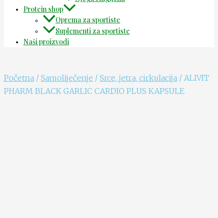
Protein shop
Oprema za sportiste
Suplementi za sportiste
Naši proizvodi
Početna
/
Samoliječenje
/
Srce, jetra, cirkulacija
/ ALIVIT
PHARM BLACK GARLIC CARDIO PLUS KAPSULE