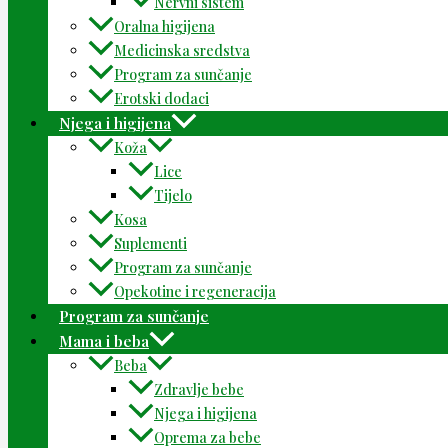
Nervni sistem
Oralna higijena
Medicinska sredstva
Program za sunčanje
Erotski dodaci
Njega i higijena
Koža
Lice
Tijelo
Kosa
Suplementi
Program za sunčanje
Opekotine i regeneracija
Program za sunčanje
Mama i beba
Beba
Zdravlje bebe
Njega i higijena
Oprema za bebe