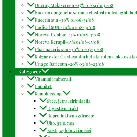
Ducray Melascreen -25% 01/04 do 31/08
Eucerin epigenetic serum i elasticity ultra light flu
Eucerin sun -30% 01/06-31/08
Ladival SUN -20% 01/08-31/08
Noreva Exfoliac -15% 01/08-31/08
Noreva Kerapil -15% 01/08-15/08
Pharmaceris sun -30% 01/05-31/08
Solgar ester C astaxantin beta karoten cink kosa k
Uriage Bariesun -20% 03/08-23/08
Kategorije
Vitamini i minerali
Imunitet
Samoliječenje
Srce, jetra, cirkulacija
Digestivni trakt
Reproduktivno zdravlje
Uho, grlo, nos
Kosti, zglobovi i mišići