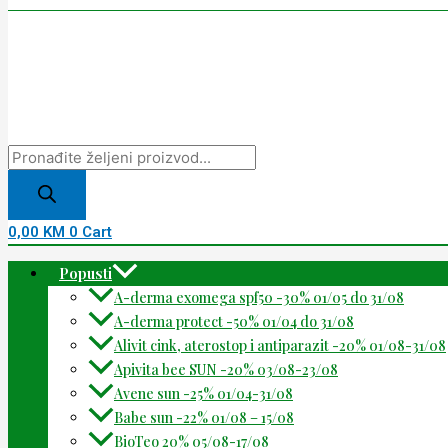
0,00
KM
0
Cart
Popusti
A-derma exomega spf50 -30% 01/05 do 31/08
A-derma protect -50% 01/04 do 31/08
Alivit cink, aterostop i antiparazit -20% 01/08-31/08
Apivita bee SUN -20% 03/08-23/08
Avene sun -25% 01/04-31/08
Babe sun -22% 01/08 – 15/08
BioTeo 20% 05/08-17/08