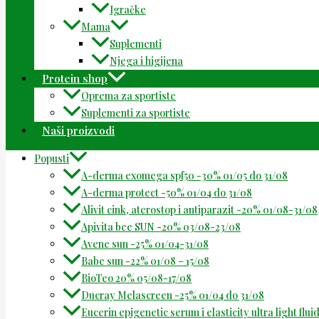
Igračke
Mama
Suplementi
Njega i higijena
Protein shop
Oprema za sportiste
Suplementi za sportiste
Naši proizvodi
Popusti
A-derma exomega spf50 -30% 01/05 do 31/08
A-derma protect -50% 01/04 do 31/08
Alivit cink, aterostop i antiparazit -20% 01/08-31/08
Apivita bee SUN -20% 03/08-23/08
Avene sun -25% 01/04-31/08
Babe sun -22% 01/08 – 15/08
BioTeo 20% 05/08-17/08
Ducray Melascreen -25% 01/04 do 31/08
Eucerin epigenetic serum i elasticity ultra light flu