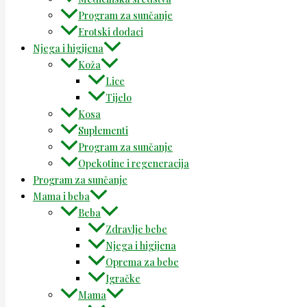
Program za sunčanje
Erotski dodaci
Njega i higijena
Koža
Lice
Tijelo
Kosa
Suplementi
Program za sunčanje
Opekotine i regeneracija
Program za sunčanje
Mama i beba
Beba
Zdravlje bebe
Njega i higijena
Oprema za bebe
Igračke
Mama