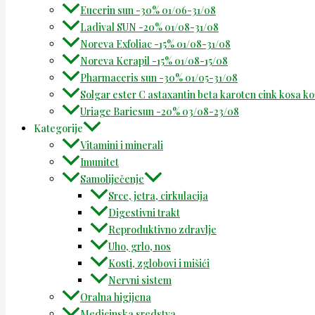
Eucerin sun -30% 01/06-31/08
Ladival SUN -20% 01/08-31/08
Noreva Exfoliac -15% 01/08-31/08
Noreva Kerapil -15% 01/08-15/08
Pharmaceris sun -30% 01/05-31/08
Solgar ester C astaxantin beta karoten cink kosa k
Uriage Bariesun -20% 03/08-23/08
Kategorije
Vitamini i minerali
Imunitet
Samoliječenje
Srce, jetra, cirkulacija
Digestivni trakt
Reproduktivno zdravlje
Uho, grlo, nos
Kosti, zglobovi i mišići
Nervni sistem
Oralna higijena
Medicinska sredstva