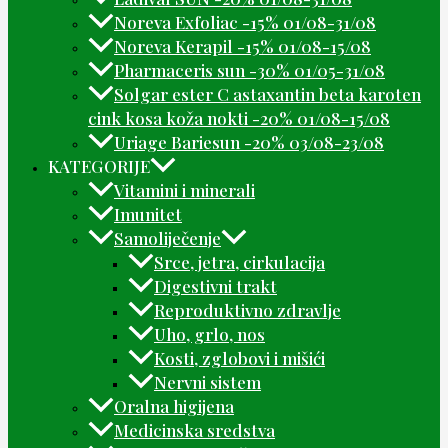
Noreva Exfoliac -15% 01/08-31/08
Noreva Kerapil -15% 01/08-15/08
Pharmaceris sun -30% 01/05-31/08
Solgar ester C astaxantin beta karoten
cink kosa koža nokti -20% 01/08-15/08
Uriage Bariesun -20% 03/08-23/08
KATEGORIJE
Vitamini i minerali
Imunitet
Samoliječenje
Srce, jetra, cirkulacija
Digestivni trakt
Reproduktivno zdravlje
Uho, grlo, nos
Kosti, zglobovi i mišići
Nervni sistem
Oralna higijena
Medicinska sredstva