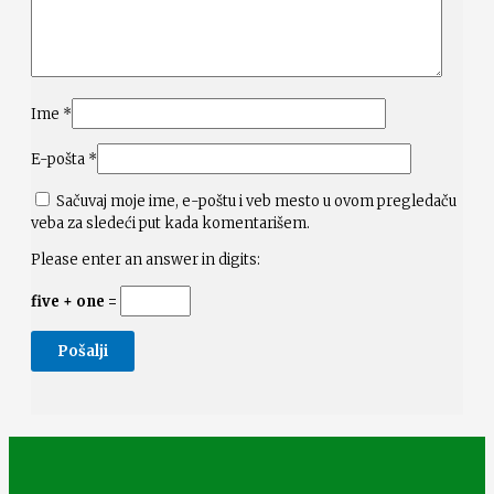
Ime
*
E-pošta
*
Sačuvaj moje ime, e-poštu i veb mesto u ovom pregledaču
veba za sledeći put kada komentarišem.
Please enter an answer in digits:
five + one =