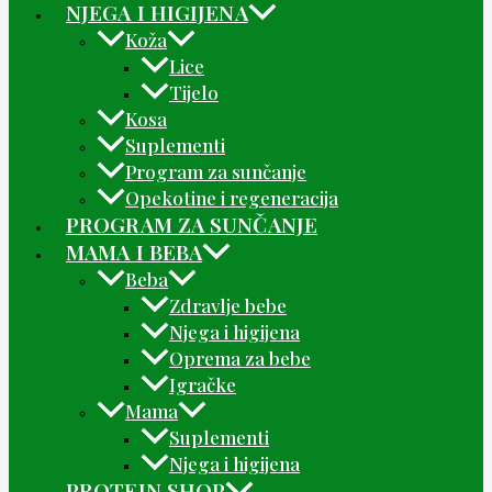
NJEGA I HIGIJENA
Koža
Lice
Tijelo
Kosa
Suplementi
Program za sunčanje
Opekotine i regeneracija
PROGRAM ZA SUNČANJE
MAMA I BEBA
Beba
Zdravlje bebe
Njega i higijena
Oprema za bebe
Igračke
Mama
Suplementi
Njega i higijena
PROTEIN SHOP