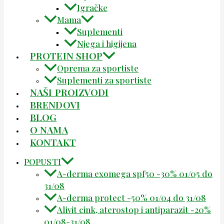
Igračke
Mama
Suplementi
Njega i higijena
PROTEIN SHOP
Oprema za sportiste
Suplementi za sportiste
NAŠI PROIZVODI
BRENDOVI
BLOG
O NAMA
KONTAKT
POPUSTI
A-derma exomega spf50 -30% 01/05 do
31/08
A-derma protect -50% 01/04 do 31/08
Alivit cink, aterostop i antiparazit -20%
01/08-31/08