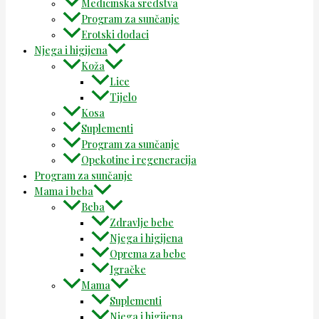
Medicinska sredstva
Program za sunčanje
Erotski dodaci
Njega i higijena
Koža
Lice
Tijelo
Kosa
Suplementi
Program za sunčanje
Opekotine i regeneracija
Program za sunčanje
Mama i beba
Beba
Zdravlje bebe
Njega i higijena
Oprema za bebe
Igračke
Mama
Suplementi
Njega i higijena