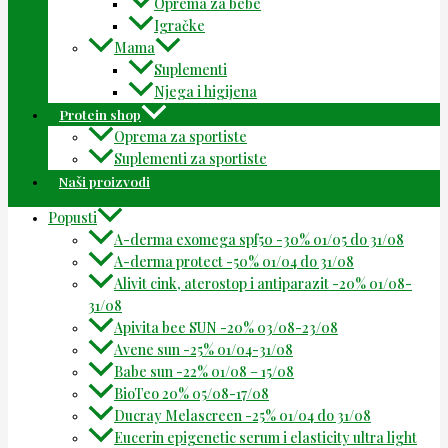
Oprema za bebe
Igračke
Mama
Suplementi
Njega i higijena
Protein shop
Oprema za sportiste
Suplementi za sportiste
Naši proizvodi
Popusti
A-derma exomega spf50 -30% 01/05 do 31/08
A-derma protect -50% 01/04 do 31/08
Alivit cink, aterostop i antiparazit -20% 01/08-
31/08
Apivita bee SUN -20% 03/08-23/08
Avene sun -25% 01/04-31/08
Babe sun -22% 01/08 – 15/08
BioTeo 20% 05/08-17/08
Ducray Melascreen -25% 01/04 do 31/08
Eucerin epigenetic serum i elasticity ultra light