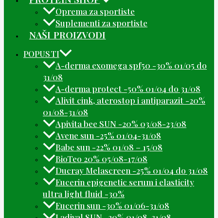
Oprema za sportiste
Suplementi za sportiste
NAŠI PROIZVODI
POPUSTI
A-derma exomega spf50 -30% 01/05 do
31/08
A-derma protect -50% 01/04 do 31/08
Alivit cink, aterostop i antiparazit -20%
01/08-31/08
Apivita bee SUN -20% 03/08-23/08
Avene sun -25% 01/04-31/08
Babe sun -22% 01/08 – 15/08
BioTeo 20% 05/08-17/08
Ducray Melascreen -25% 01/04 do 31/08
Eucerin epigenetic serum i elasticity
ultra light fluid -30%
Eucerin sun -30% 01/06-31/08
Ladival SUN -20% 01/08-31/08