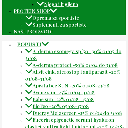
Njega i higijena
PROTEIN SHOP
Oprema za sportiste
Suplementi za sportiste
NAŠI PROIZVODI
POPUSTI
A-derma exomega spf50 -30% 01/05 do
31/08
A-derma protect -50% 01/04 do 31/08
Alivit cink, aterostop i antiparazit -20%
01/08-31/08
Apivita bee SUN -20% 03/08-23/08
Avene sun -25% 01/04-31/08
Babe sun -22% 01/08 -15/08
BioTeo -20% 05/08-17/08
Ducray Melascreen -25% 01/04 do 31/08
Eucerin epigenetic serum i hyaluron
elasticity ultra light fluid 50 ml -30% 01/08-