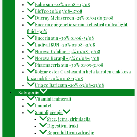
Babe sun -22% 01/08 – 15/08
BioTeo 20% 05/08-17/08
Ducray Melascreen -25% 01/04 do 31/08
Eucerin epigenetic serum i elasticity ultra light
fluid -30%
Eucerin sun -30% 01/06-31/08
Ladival SUN -20% 01/08-31/08
Noreva Exfoliac -15% 01/08-31/08
Noreva Kerapil -15% 01/08-15/08
Pharmaceris sun -30% 01/05-31/08
Solgar ester C astaxantin beta karoten cink kosa
koža nokti -20% 01/08-15/08
Uriage Bariesun -20% 03/08-23/08
Kategorije
Vitamini i minerali
Imunitet
Samoliječenje
Srce, jetra, cirkulacija
Digestivni trakt
Reproduktivno zdravlje