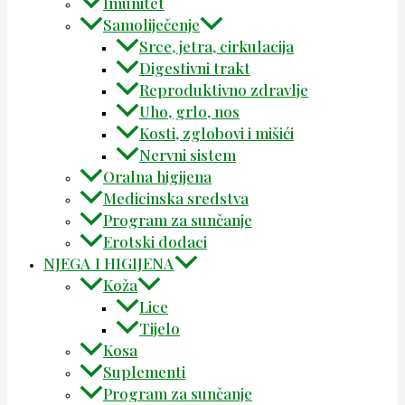
Imunitet
Samoliječenje
Srce, jetra, cirkulacija
Digestivni trakt
Reproduktivno zdravlje
Uho, grlo, nos
Kosti, zglobovi i mišići
Nervni sistem
Oralna higijena
Medicinska sredstva
Program za sunčanje
Erotski dodaci
NJEGA I HIGIJENA
Koža
Lice
Tijelo
Kosa
Suplementi
Program za sunčanje