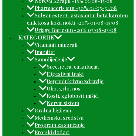
Noreva Kerapil -15% 01/08-15/08
Pharmaceris sun -30% 01/05-31/08
Solgar ester C astaxantin beta karoten
cink kosa koža nokti -20% 01/08-15/08
Uriage Bariesun -20% 03/08-23/08
KATEGORIJE
Vitamini i minerali
Imunitet
Samoliječenje
Srce, jetra, cirkulacija
Digestivni trakt
Reproduktivno zdravlje
Uho, grlo, nos
Kosti, zglobovi i mišići
Nervni sistem
Oralna higijena
Medicinska sredstva
Program za sunčanje
Erotski dodaci