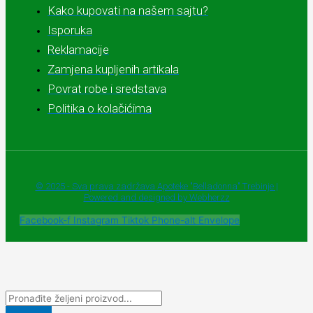
Kako kupovati na našem sajtu?
Isporuka
Reklamacije
Zamjena kupljenih artikala
Povrat robe i sredstava
Politika o kolačićima
© 2025 - Sva prava zadržava Apoteke "Belladonna" Trebinje |
Powered and designed by Webherzz
Facebook-f
Instagram
Tiktok
Phone-alt
Envelope