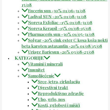
15/08
Eucerin sun -30% 01/06-31/08
Ladival SUN -20% 01/08-31/08
Noreva Exfoliac -15% 01/08-31/08
Noreva Kerapil -15% 01/08-15/08
Pharmaceris sun -30% 01/05-31/08
Solgar -20% cink ester C kosa koža nokti
beta karoten astaxantin -20% 01/08/15/08
Uriage Bariesun -20% 03/08-23/08
KATEGORIJE
Vitamini i minerali
Imunitet
Samoliječenje
Srce, jetra, cirkulacija
Digestivni trakt
Reproduktivno zdravlje
Uho, grlo, nos
Kosti, zglobovi i mišići