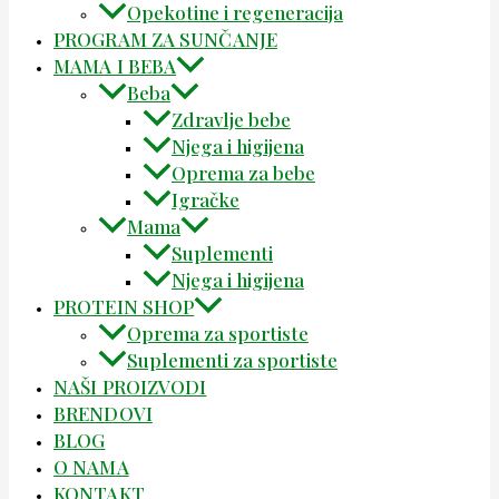
Opekotine i regeneracija
PROGRAM ZA SUNČANJE
MAMA I BEBA
Beba
Zdravlje bebe
Njega i higijena
Oprema za bebe
Igračke
Mama
Suplementi
Njega i higijena
PROTEIN SHOP
Oprema za sportiste
Suplementi za sportiste
NAŠI PROIZVODI
BRENDOVI
BLOG
O NAMA
KONTAKT