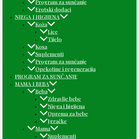
Program za sunčanje
Erotski dodaci
NJEGA I HIGIJENA
Koža
Lice
Tijelo
Kosa
Suplementi
Program za sunčanje
Opekotine i regeneracija
PROGRAM ZA SUNČANJE
MAMA I BEBA
Beba
Zdravlje bebe
Njega i higijena
Oprema za bebe
Igračke
Mama
Suplementi