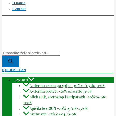
O nama
Kontakt
0,00
KM
0
Cart
Popusti
A-derma exomega spf50 -30% 01/05 do 31/08
A-derma protect -50% 01/04 do 31/08
Alivit cink, aterostop i antiparazit -20% 01/08-
31/08
Apivita bee SUN -20% 03/08-23/08
Avene sun -25% 01/04-31/08