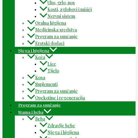
Uho, grlo, nos
Kosti, zglobovi i mišići
Nervni sistem
Oralna higijena
Medicinska sredstva
Program za sunčanje
Erotski dodaci
Njega i higijena
Koža
Lice
Tijelo
Kosa
Suplementi
Program za sunčanje
Opekotine i regeneracija
Program za sunčanje
Mama i beba
Beba
Zdravlje bebe
Njega i higijena