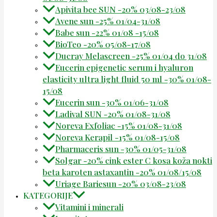
Apivita bee SUN -20% 03/08-23/08
Avene sun -25% 01/04-31/08
Babe sun -22% 01/08 -15/08
BioTeo -20% 05/08-17/08
Ducray Melascreen -25% 01/04 do 31/08
Eucerin epigenetic serum i hyaluron
elasticity ultra light fluid 50 ml -30% 01/08-
15/08
Eucerin sun -30% 01/06-31/08
Ladival SUN -20% 01/08-31/08
Noreva Exfoliac -15% 01/08-31/08
Noreva Kerapil -15% 01/08-15/08
Pharmaceris sun -30% 01/05-31/08
Solgar -20% cink ester C kosa koža nokti
beta karoten astaxantin -20% 01/08/15/08
Uriage Bariesun -20% 03/08-23/08
KATEGORIJE
Vitamini i minerali