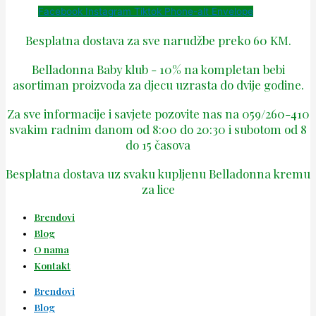
Facebook
Instagram
Tiktok
Phone-alt
Envelope
Besplatna dostava za sve narudžbe preko 60 KM.
Belladonna Baby klub - 10% na kompletan bebi
asortiman proizvoda za djecu uzrasta do dvije godine.
Za sve informacije i savjete pozovite nas na 059/260-410
svakim radnim danom od 8:00 do 20:30 i subotom od 8
do 15 časova
Besplatna dostava uz svaku kupljenu Belladonna kremu
za lice
Brendovi
Blog
O nama
Kontakt
Brendovi
Blog