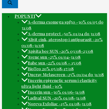
POPUSTI
A-derma exomega spf50 -30% 01/05 do
31/08
A-derma protect -50% 01/04 do 31/08
Alivit cink, aterostop i antiparazit -20%
01/08-31/08
Apivita bee SUN -20% 03/08-23/08
Avene sun -25% 01/04-31/08
Babe sun -22% 01/08 – 15/08
BioTeo 20% 05/08-17/08
Ducray Melascreen -25% 01/04 do 31/08
Eucerin epigenetic serum i elasticity
ultra light fluid -30%
Eucerin sun -30% 01/06-31/08
Ladival SUN -20% 01/08-31/08
Noreva Exfoliac -15% 01/08-31/08