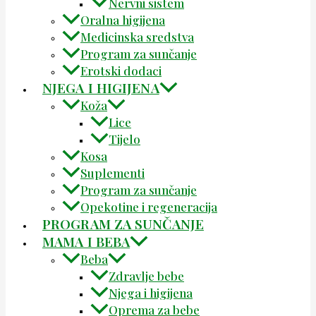
Nervni sistem
Oralna higijena
Medicinska sredstva
Program za sunčanje
Erotski dodaci
NJEGA I HIGIJENA
Koža
Lice
Tijelo
Kosa
Suplementi
Program za sunčanje
Opekotine i regeneracija
PROGRAM ZA SUNČANJE
MAMA I BEBA
Beba
Zdravlje bebe
Njega i higijena
Oprema za bebe