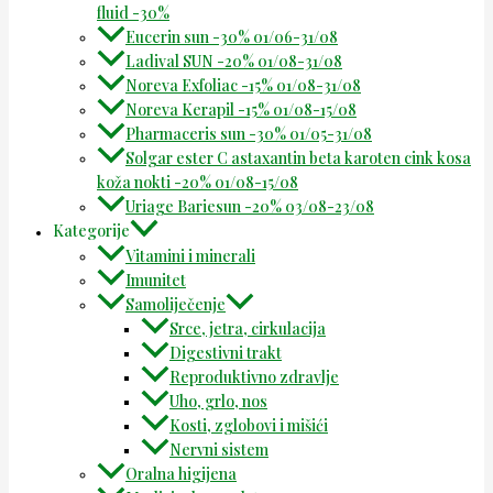
fluid -30%
Eucerin sun -30% 01/06-31/08
Ladival SUN -20% 01/08-31/08
Noreva Exfoliac -15% 01/08-31/08
Noreva Kerapil -15% 01/08-15/08
Pharmaceris sun -30% 01/05-31/08
Solgar ester C astaxantin beta karoten cink kosa
koža nokti -20% 01/08-15/08
Uriage Bariesun -20% 03/08-23/08
Kategorije
Vitamini i minerali
Imunitet
Samoliječenje
Srce, jetra, cirkulacija
Digestivni trakt
Reproduktivno zdravlje
Uho, grlo, nos
Kosti, zglobovi i mišići
Nervni sistem
Oralna higijena