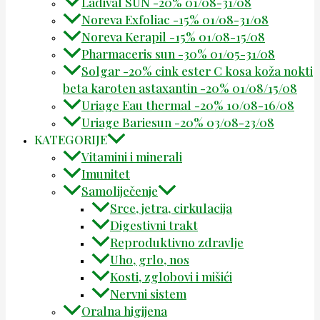
Ladival SUN -20% 01/08-31/08
Noreva Exfoliac -15% 01/08-31/08
Noreva Kerapil -15% 01/08-15/08
Pharmaceris sun -30% 01/05-31/08
Solgar -20% cink ester C kosa koža nokti
beta karoten astaxantin -20% 01/08/15/08
Uriage Eau thermal -20% 10/08-16/08
Uriage Bariesun -20% 03/08-23/08
KATEGORIJE
Vitamini i minerali
Imunitet
Samoliječenje
Srce, jetra, cirkulacija
Digestivni trakt
Reproduktivno zdravlje
Uho, grlo, nos
Kosti, zglobovi i mišići
Nervni sistem
Oralna higijena