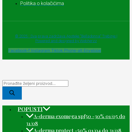
Politika o kolačićima
© 2025 - Sva prava zadržava Apoteke "Belladonna" Trebinje |
Powered and designed by Webherzz
Facebook-f
Instagram
Tiktok
Phone-alt
Envelope
POPUSTI
A-derma exomega spf50 -30% 01/05 do
31/08
A-derma protect -50% 01/04 do 31/08