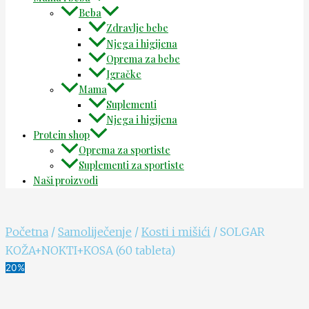
Beba
Zdravlje bebe
Njega i higijena
Oprema za bebe
Igračke
Mama
Suplementi
Njega i higijena
Protein shop
Oprema za sportiste
Suplementi za sportiste
Naši proizvodi
Početna
/
Samoliječenje
/
Kosti i mišići
/ SOLGAR
KOŽA+NOKTI+KOSA (60 tableta)
20%