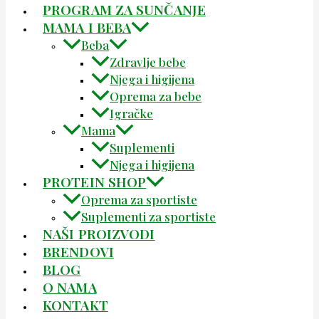
PROGRAM ZA SUNČANJE
MAMA I BEBA
Beba
Zdravlje bebe
Njega i higijena
Oprema za bebe
Igračke
Mama
Suplementi
Njega i higijena
PROTEIN SHOP
Oprema za sportiste
Suplementi za sportiste
NAŠI PROIZVODI
BRENDOVI
BLOG
O NAMA
KONTAKT