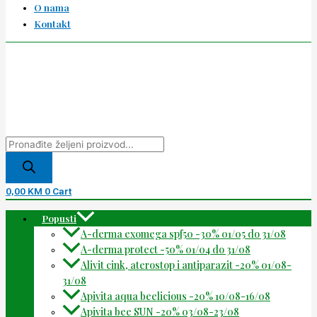
O nama
Kontakt
0,00
KM
0
Cart
Popusti
A-derma exomega spf50 -30% 01/05 do 31/08
A-derma protect -50% 01/04 do 31/08
Alivit cink, aterostop i antiparazit -20% 01/08-
31/08
Apivita aqua beelicious -20% 10/08-16/08
Apivita bee SUN -20% 03/08-23/08