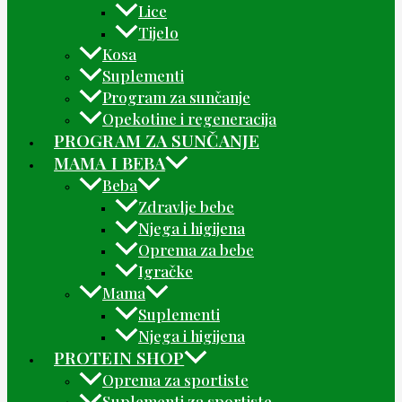
Lice
Tijelo
Kosa
Suplementi
Program za sunčanje
Opekotine i regeneracija
PROGRAM ZA SUNČANJE
MAMA I BEBA
Beba
Zdravlje bebe
Njega i higijena
Oprema za bebe
Igračke
Mama
Suplementi
Njega i higijena
PROTEIN SHOP
Oprema za sportiste
Suplementi za sportiste