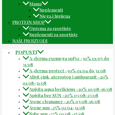
Mama
Suplementi
Njega i higijena
PROTEIN SHOP
Oprema za sportiste
Suplementi za sportiste
NAŠI PROIZVODI
POPUSTI
A-derma exomega spf50 -30% 01/05 do
31/08
A-derma protect -50% 01/04 do 31/08
Alivit cink, aterostop i antiparazit -20%
01/08-31/08
Apivita aqua beelicious -20% 10/08-16/08
Apivita bee SUN -20% 03/08-23/08
Avene cleanance -20% 03/08-16/08
Avene sun -25% 01/04-31/08
Babe sun -22% 01/08 -15/08