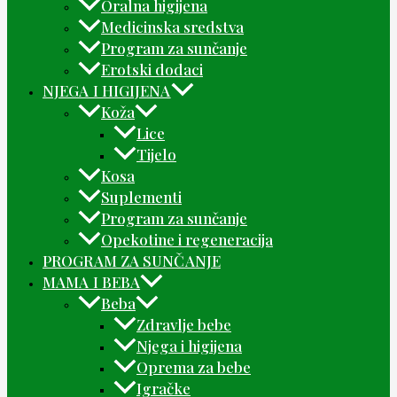
Oralna higijena
Medicinska sredstva
Program za sunčanje
Erotski dodaci
NJEGA I HIGIJENA
Koža
Lice
Tijelo
Kosa
Suplementi
Program za sunčanje
Opekotine i regeneracija
PROGRAM ZA SUNČANJE
MAMA I BEBA
Beba
Zdravlje bebe
Njega i higijena
Oprema za bebe
Igračke