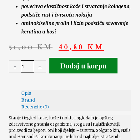
povećava elastičnost kože i stvaranje kolagena,
podstiče rast i čvrstoću noktiju
aminokiseline prolin i lizin podstiču stvaranje
keratina u kosi
51,00
KM
40,80
KM
Dodaj u korpu
-
+
Opis
Brand
Recenzije (0)
Stanje i izgled kose, kože i noktiju ogledalo je opšteg
zdravstvenog stanja organizma, stoga su i najučinkovitiji
proizvodi za ljepotu oni koji djeluju – iznutra. Solgar Skin, Nails
and Hair sadrži kombinaciju nekih od najbolje istraženih,