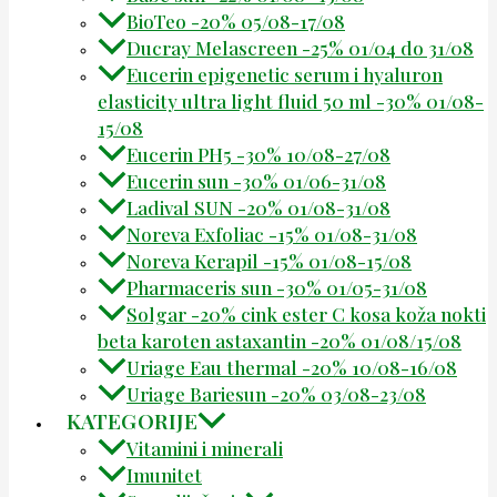
BioTeo -20% 05/08-17/08
Ducray Melascreen -25% 01/04 do 31/08
Eucerin epigenetic serum i hyaluron
elasticity ultra light fluid 50 ml -30% 01/08-
15/08
Eucerin PH5 -30% 10/08-27/08
Eucerin sun -30% 01/06-31/08
Ladival SUN -20% 01/08-31/08
Noreva Exfoliac -15% 01/08-31/08
Noreva Kerapil -15% 01/08-15/08
Pharmaceris sun -30% 01/05-31/08
Solgar -20% cink ester C kosa koža nokti
beta karoten astaxantin -20% 01/08/15/08
Uriage Eau thermal -20% 10/08-16/08
Uriage Bariesun -20% 03/08-23/08
KATEGORIJE
Vitamini i minerali
Imunitet