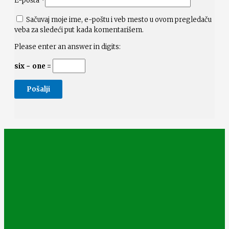
E-pošta
*
Sačuvaj moje ime, e-poštu i veb mesto u ovom pregledaču
veba za sledeći put kada komentarišem.
Please enter an answer in digits:
six − one =