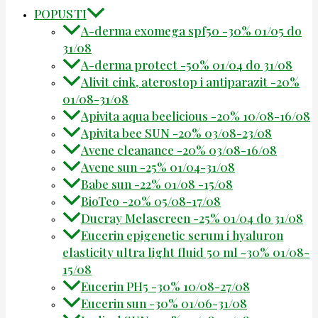
POPUSTI
A-derma exomega spf50 -30% 01/05 do
31/08
A-derma protect -50% 01/04 do 31/08
Alivit cink, aterostop i antiparazit -20%
01/08-31/08
Apivita aqua beelicious -20% 10/08-16/08
Apivita bee SUN -20% 03/08-23/08
Avene cleanance -20% 03/08-16/08
Avene sun -25% 01/04-31/08
Babe sun -22% 01/08 -15/08
BioTeo -20% 05/08-17/08
Ducray Melascreen -25% 01/04 do 31/08
Eucerin epigenetic serum i hyaluron
elasticity ultra light fluid 50 ml -30% 01/08-
15/08
Eucerin PH5 -30% 10/08-27/08
Eucerin sun -30% 01/06-31/08