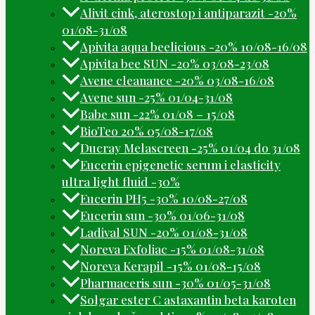
Alivit cink, aterostop i antiparazit -20%
01/08-31/08
Apivita aqua beelicious -20% 10/08-16/08
Apivita bee SUN -20% 03/08-23/08
Avene cleanance -20% 03/08-16/08
Avene sun -25% 01/04-31/08
Babe sun -22% 01/08 – 15/08
BioTeo 20% 05/08-17/08
Ducray Melascreen -25% 01/04 do 31/08
Eucerin epigenetic serum i elasticity
ultra light fluid -30%
Eucerin PH5 -30% 10/08-27/08
Eucerin sun -30% 01/06-31/08
Ladival SUN -20% 01/08-31/08
Noreva Exfoliac -15% 01/08-31/08
Noreva Kerapil -15% 01/08-15/08
Pharmaceris sun -30% 01/05-31/08
Solgar ester C astaxantin beta karoten