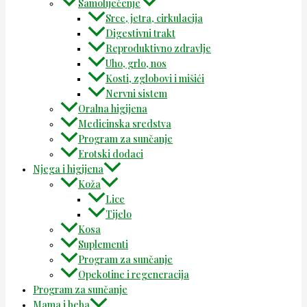
Samoliječenje
Srce, jetra, cirkulacija
Digestivni trakt
Reproduktivno zdravlje
Uho, grlo, nos
Kosti, zglobovi i mišići
Nervni sistem
Oralna higijena
Medicinska sredstva
Program za sunčanje
Erotski dodaci
Njega i higijena
Koža
Lice
Tijelo
Kosa
Suplementi
Program za sunčanje
Opekotine i regeneracija
Program za sunčanje
Mama i beba