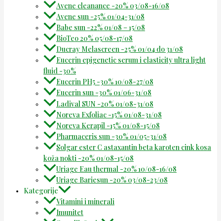
Avene cleanance -20% 03/08-16/08
Avene sun -25% 01/04-31/08
Babe sun -22% 01/08 – 15/08
BioTeo 20% 05/08-17/08
Ducray Melascreen -25% 01/04 do 31/08
Eucerin epigenetic serum i elasticity ultra light
fluid -30%
Eucerin PH5 -30% 10/08-27/08
Eucerin sun -30% 01/06-31/08
Ladival SUN -20% 01/08-31/08
Noreva Exfoliac -15% 01/08-31/08
Noreva Kerapil -15% 01/08-15/08
Pharmaceris sun -30% 01/05-31/08
Solgar ester C astaxantin beta karoten cink kosa
koža nokti -20% 01/08-15/08
Uriage Eau thermal -20% 10/08-16/08
Uriage Bariesun -20% 03/08-23/08
Kategorije
Vitamini i minerali
Imunitet