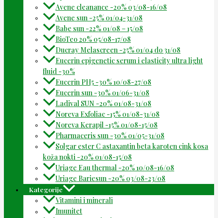
Avene cleanance -20% 03/08-16/08
Avene sun -25% 01/04-31/08
Babe sun -22% 01/08 – 15/08
BioTeo 20% 05/08-17/08
Ducray Melascreen -25% 01/04 do 31/08
Eucerin epigenetic serum i elasticity ultra light
fluid -30%
Eucerin PH5 -30% 10/08-27/08
Eucerin sun -30% 01/06-31/08
Ladival SUN -20% 01/08-31/08
Noreva Exfoliac -15% 01/08-31/08
Noreva Kerapil -15% 01/08-15/08
Pharmaceris sun -30% 01/05-31/08
Solgar ester C astaxantin beta karoten cink kosa
koža nokti -20% 01/08-15/08
Uriage Eau thermal -20% 10/08-16/08
Uriage Bariesun -20% 03/08-23/08
Kategorije
Vitamini i minerali
Imunitet