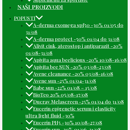
NAŠI PROIZVODI
POPUSTI
A-derma exomega spf50 -30% 01/05 do
31/08
A-derma protect -50% 01/04 do 31/08
Alivit cink, aterostop i antiparazit -20%
01/08-31/08
Apivita aqua beelicious -20% 10/08-16/08
Apivita bee SUN -20% 03/08-23/08
Avene cleanance -20% 03/08-16/08
Avene sun -25% 01/04-31/08
Babe sun -22% 01/08 – 15/08
BioTeo 20% 05/08-17/08
Ducray Melascreen -25% 01/04 do 31/08
Eucerin epigenetic serum i elasticity
ultra light fluid -30%
Eucerin PH5 -30% 10/08-27/08
Eucerin sun -30% 01/06-31/08