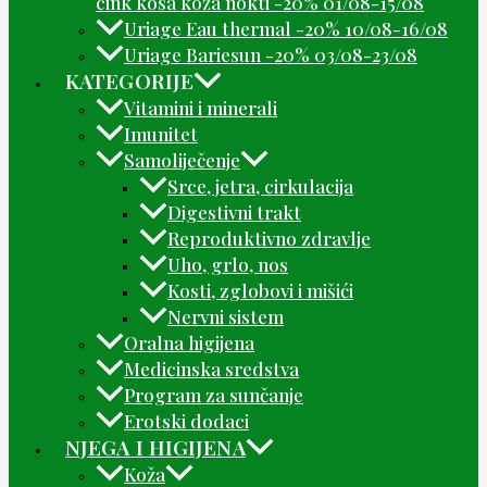
cink kosa koža nokti -20% 01/08-15/08
Uriage Eau thermal -20% 10/08-16/08
Uriage Bariesun -20% 03/08-23/08
KATEGORIJE
Vitamini i minerali
Imunitet
Samoliječenje
Srce, jetra, cirkulacija
Digestivni trakt
Reproduktivno zdravlje
Uho, grlo, nos
Kosti, zglobovi i mišići
Nervni sistem
Oralna higijena
Medicinska sredstva
Program za sunčanje
Erotski dodaci
NJEGA I HIGIJENA
Koža