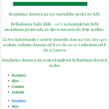
Facebook
Instagram
Tiktok
Phone-alt
Envelope
Besplatna dostava za sve narudžbe preko 60 KM.
Belladonna Baby klub - 10% na kompletan bebi
asortiman proizvoda za djecu uzrasta do dvije godine.
Za sve informacije i savjete pozovite nas na 059/260-410
svakim radnim danom od 8:00 do 20:30 i subotom od 8
do 15 časova
Besplatna dostava uz svaku kupljenu Belladonna kremu
za lice
Brendovi
Blog
O nama
Kontakt
Brendovi
Blog