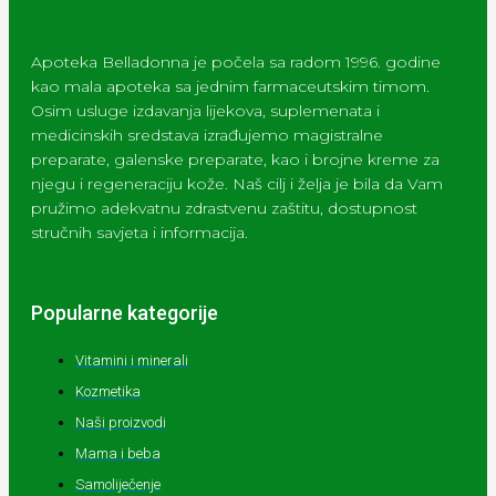
Apoteka Belladonna je počela sa radom 1996. godine
kao mala apoteka sa jednim farmaceutskim timom.
Osim usluge izdavanja lijekova, suplemenata i
medicinskih sredstava izrađujemo magistralne
preparate, galenske preparate, kao i brojne kreme za
njegu i regeneraciju kože. Naš cilj i želja je bila da Vam
pružimo adekvatnu zdrastvenu zaštitu, dostupnost
stručnih savjeta i informacija.
Popularne kategorije
Vitamini i minerali
Kozmetika
Naši proizvodi
Mama i beba
Samoliječenje