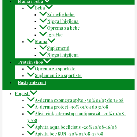
Mama i beba
Beba
Zdravlje bebe
Njega i higijena
Oprema za bebe
Igračke
Mama
Suplementi
Njega i higijena
Protein shop
Oprema za sportiste
Suplementi za sportiste
Naši proizvodi
Popusti
A-derma exomega spf50 -30% 01/05 do 31/08
A-derma protect -50% 01/04 do 31/08
Alivit cink, aterostop i antiparazit -20% 01/08-
31/08
Apivita aqua beelicious -20% 10/08-16/08
Apivita bee SUN -20% 03/08-23/08