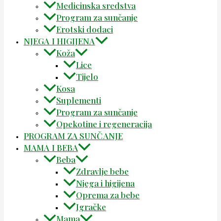
Medicinska sredstva
Program za sunčanje
Erotski dodaci
NJEGA I HIGIJENA
Koža
Lice
Tijelo
Kosa
Suplementi
Program za sunčanje
Opekotine i regeneracija
PROGRAM ZA SUNČANJE
MAMA I BEBA
Beba
Zdravlje bebe
Njega i higijena
Oprema za bebe
Igračke
Mama