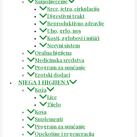
Samoliječenje
Srce, jetra, cirkulacija
Digestivni trakt
Reproduktivno zdravlje
Uho, grlo, nos
Kosti, zglobovi i mišići
Nervni sistem
Oralna higijena
Medicinska sredstva
Program za sunčanje
Erotski dodaci
NJEGA I HIGIJENA
Koža
Lice
Tijelo
Kosa
Suplementi
Program za sunčanje
Opekotine i regeneracija