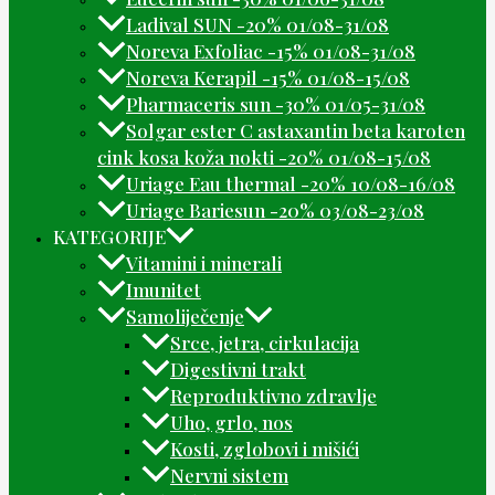
Ladival SUN -20% 01/08-31/08
Noreva Exfoliac -15% 01/08-31/08
Noreva Kerapil -15% 01/08-15/08
Pharmaceris sun -30% 01/05-31/08
Solgar ester C astaxantin beta karoten
cink kosa koža nokti -20% 01/08-15/08
Uriage Eau thermal -20% 10/08-16/08
Uriage Bariesun -20% 03/08-23/08
KATEGORIJE
Vitamini i minerali
Imunitet
Samoliječenje
Srce, jetra, cirkulacija
Digestivni trakt
Reproduktivno zdravlje
Uho, grlo, nos
Kosti, zglobovi i mišići
Nervni sistem