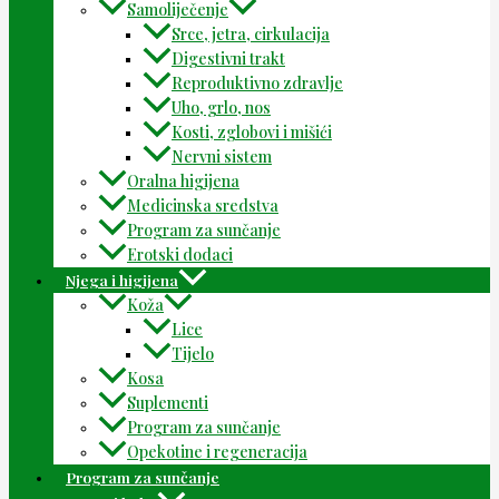
Samoliječenje
Srce, jetra, cirkulacija
Digestivni trakt
Reproduktivno zdravlje
Uho, grlo, nos
Kosti, zglobovi i mišići
Nervni sistem
Oralna higijena
Medicinska sredstva
Program za sunčanje
Erotski dodaci
Njega i higijena
Koža
Lice
Tijelo
Kosa
Suplementi
Program za sunčanje
Opekotine i regeneracija
Program za sunčanje