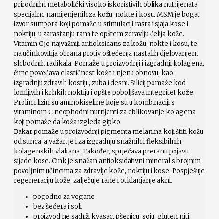
prirodnih i metabolički visoko iskoristivih oblika nutrijenata,
specijalno namijenjenih za kožu, nokte i kosu. MSM je bogat
izvor sumpora koji pomaže u stimulaciji rasta i sjaja kose i
noktiju, u zarastanju rana te opštem zdravlju ćelija kože.
Vitamin C je najvažniji antioksidans za kožu, nokte i kosu, te
najučinkovitija obrana protiv oštećenja nastalih djelovanjem
slobodnih radikala. Pomaže u proizvodnji i izgradnji kolagena,
čime povećava elastičnost kože i njenu obnovu, kao i
izgradnju zdravih kostiju, zuba i desni. Silicij pomaže kod
lomljivih i krhkih noktiju i opšte poboljšava integritet kože.
Prolin i lizin su aminokiseline koje su u kombinaciji s
vitaminom C neophodni nutrijenti za oblikovanje kolagena
koji pomaže da koža izgleda gipko.
Bakar pomaže u proizvodnji pigmenta melanina koji štiti kožu
od sunca, a važan je i za izgradnju snažnih i fleksibilnih
kolagenskih vlakana. Također, sprječava preranu pojavu
sijede kose. Cink je snažan antioksidativni mineral s brojnim
povoljnim učincima za zdravlje kože, noktiju i kose. Pospješuje
regeneraciju kože, zalječuje rane i otklanjanje akni.
pogodno za vegane
bez šećera i soli
proizvod ne sadrži kvasac, pšenicu, soju, gluten niti