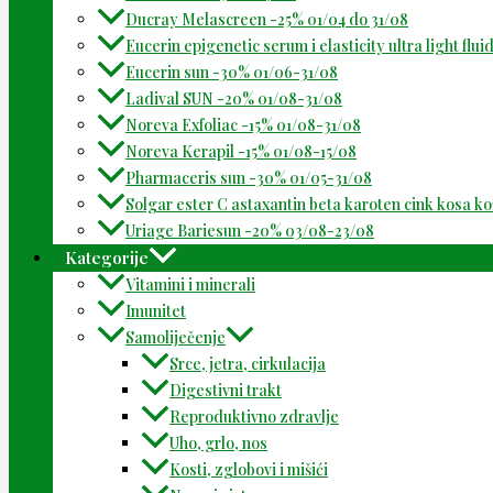
Ducray Melascreen -25% 01/04 do 31/08
Eucerin epigenetic serum i elasticity ultra light flu
Eucerin sun -30% 01/06-31/08
Ladival SUN -20% 01/08-31/08
Noreva Exfoliac -15% 01/08-31/08
Noreva Kerapil -15% 01/08-15/08
Pharmaceris sun -30% 01/05-31/08
Solgar ester C astaxantin beta karoten cink kosa k
Uriage Bariesun -20% 03/08-23/08
Kategorije
Vitamini i minerali
Imunitet
Samoliječenje
Srce, jetra, cirkulacija
Digestivni trakt
Reproduktivno zdravlje
Uho, grlo, nos
Kosti, zglobovi i mišići