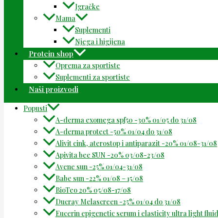
Igračke
Mama
Suplementi
Njega i higijena
Protein shop
Oprema za sportiste
Suplementi za sportiste
Naši proizvodi
Popusti
A-derma exomega spf50 -30% 01/05 do 31/08
A-derma protect -50% 01/04 do 31/08
Alivit cink, aterostop i antiparazit -20% 01/08-31/08
Apivita bee SUN -20% 03/08-23/08
Avene sun -25% 01/04-31/08
Babe sun -22% 01/08 – 15/08
BioTeo 20% 05/08-17/08
Ducray Melascreen -25% 01/04 do 31/08
Eucerin epigenetic serum i elasticity ultra light flu