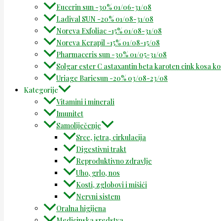
Eucerin sun -30% 01/06-31/08
Ladival SUN -20% 01/08-31/08
Noreva Exfoliac -15% 01/08-31/08
Noreva Kerapil -15% 01/08-15/08
Pharmaceris sun -30% 01/05-31/08
Solgar ester C astaxantin beta karoten cink kosa k
Uriage Bariesun -20% 03/08-23/08
Kategorije
Vitamini i minerali
Imunitet
Samoliječenje
Srce, jetra, cirkulacija
Digestivni trakt
Reproduktivno zdravlje
Uho, grlo, nos
Kosti, zglobovi i mišići
Nervni sistem
Oralna higijena
Medicinska sredstva