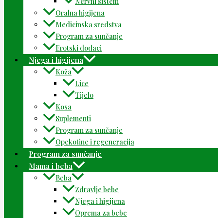
Nervni sistem
Oralna higijena
Medicinska sredstva
Program za sunčanje
Erotski dodaci
Njega i higijena
Koža
Lice
Tijelo
Kosa
Suplementi
Program za sunčanje
Opekotine i regeneracija
Program za sunčanje
Mama i beba
Beba
Zdravlje bebe
Njega i higijena
Oprema za bebe