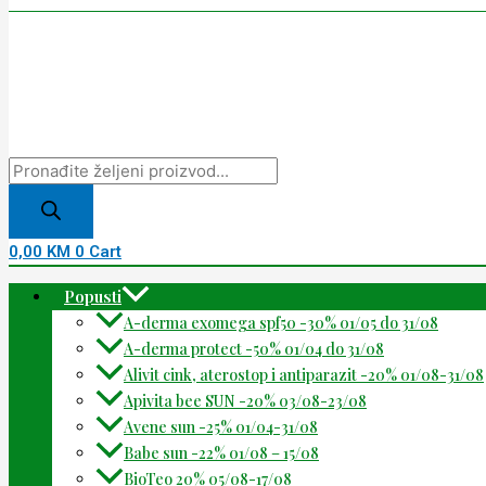
0,00
KM
0
Cart
Popusti
A-derma exomega spf50 -30% 01/05 do 31/08
A-derma protect -50% 01/04 do 31/08
Alivit cink, aterostop i antiparazit -20% 01/08-31/08
Apivita bee SUN -20% 03/08-23/08
Avene sun -25% 01/04-31/08
Babe sun -22% 01/08 – 15/08
BioTeo 20% 05/08-17/08