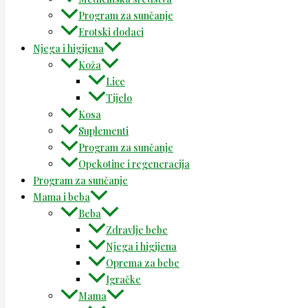
Program za sunčanje
Erotski dodaci
Njega i higijena
Koža
Lice
Tijelo
Kosa
Suplementi
Program za sunčanje
Opekotine i regeneracija
Program za sunčanje
Mama i beba
Beba
Zdravlje bebe
Njega i higijena
Oprema za bebe
Igračke
Mama