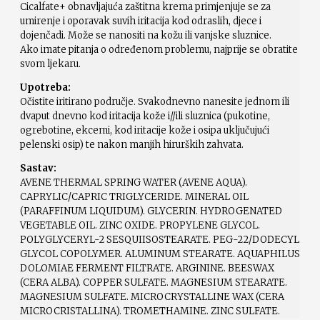
Cicalfate
+
obnavljajuća zaštitna krema primjenjuje se za
umirenje i oporavak suvih iritacija kod odraslih, djece i
dojenčadi. Može se nanositi na kožu ili vanjske sluznice.
Ako imate pitanja o određenom problemu, najprije se obratite
svom ljekaru.
Upotreba:
Očistite iritirano područje. Svakodnevno nanesite jednom ili
dvaput dnevno kod iritacija kože i//ili sluznica (pukotine,
ogrebotine, ekcemi, kod iritacije kože i osipa uključujući
pelenski osip) te nakon manjih hirurških zahvata.
Sastav:
AVENE THERMAL SPRING WATER (AVENE AQUA).
CAPRYLIC/CAPRIC TRIGLYCERIDE. MINERAL OIL
(PARAFFINUM LIQUIDUM). GLYCERIN. HYDROGENATED
VEGETABLE OIL. ZINC OXIDE. PROPYLENE GLYCOL.
POLYGLYCERYL-2 SESQUIISOSTEARATE. PEG-22/DODECYL
GLYCOL COPOLYMER. ALUMINUM STEARATE. AQUAPHILUS
DOLOMIAE FERMENT FILTRATE. ARGININE. BEESWAX
(CERA ALBA). COPPER SULFATE. MAGNESIUM STEARATE.
MAGNESIUM SULFATE. MICROCRYSTALLINE WAX (CERA
MICROCRISTALLINA). TROMETHAMINE. ZINC SULFATE.