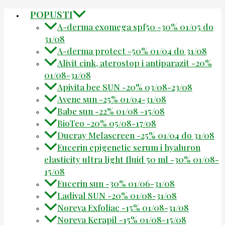
POPUSTI
A-derma exomega spf50 -30% 01/05 do
31/08
A-derma protect -50% 01/04 do 31/08
Alivit cink, aterostop i antiparazit -20%
01/08-31/08
Apivita bee SUN -20% 03/08-23/08
Avene sun -25% 01/04-31/08
Babe sun -22% 01/08 -15/08
BioTeo -20% 05/08-17/08
Ducray Melascreen -25% 01/04 do 31/08
Eucerin epigenetic serum i hyaluron
elasticity ultra light fluid 50 ml -30% 01/08-
15/08
Eucerin sun -30% 01/06-31/08
Ladival SUN -20% 01/08-31/08
Noreva Exfoliac -15% 01/08-31/08
Noreva Kerapil -15% 01/08-15/08