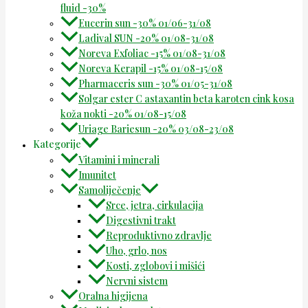
fluid -30%
Eucerin sun -30% 01/06-31/08
Ladival SUN -20% 01/08-31/08
Noreva Exfoliac -15% 01/08-31/08
Noreva Kerapil -15% 01/08-15/08
Pharmaceris sun -30% 01/05-31/08
Solgar ester C astaxantin beta karoten cink kosa
koža nokti -20% 01/08-15/08
Uriage Bariesun -20% 03/08-23/08
Kategorije
Vitamini i minerali
Imunitet
Samoliječenje
Srce, jetra, cirkulacija
Digestivni trakt
Reproduktivno zdravlje
Uho, grlo, nos
Kosti, zglobovi i mišići
Nervni sistem
Oralna higijena