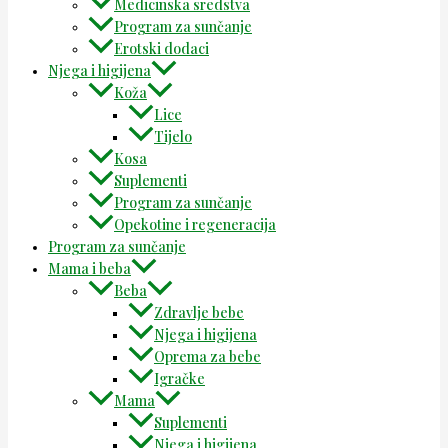
Medicinska sredstva
Program za sunčanje
Erotski dodaci
Njega i higijena
Koža
Lice
Tijelo
Kosa
Suplementi
Program za sunčanje
Opekotine i regeneracija
Program za sunčanje
Mama i beba
Beba
Zdravlje bebe
Njega i higijena
Oprema za bebe
Igračke
Mama
Suplementi
Njega i higijena