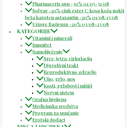
Pharmaceris sun -30% 01/05-31/08
Solgar -20% cink ester C kosa koža nokti
beta karoten astaxantin -20% 01/08/15/08
Uriage Bariesun -20% 03/08-23/08
KATEGORIJE
Vitamini i minerali
Imunitet
Samoliječenje
Srce, jetra, cirkulacija
Digestivni trakt
Reproduktivno zdravlje
Uho, grlo, nos
Kosti, zglobovi i mišići
Nervni sistem
Oralna higijena
Medicinska sredstva
Program za sunčanje
Erotski dodaci
NJEGA I HIGIJENA