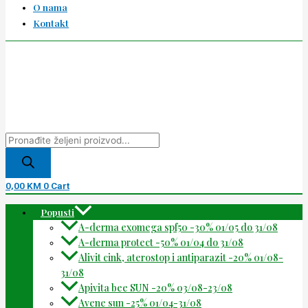
O nama
Kontakt
0,00
KM
0
Cart
Popusti
A-derma exomega spf50 -30% 01/05 do 31/08
A-derma protect -50% 01/04 do 31/08
Alivit cink, aterostop i antiparazit -20% 01/08-
31/08
Apivita bee SUN -20% 03/08-23/08
Avene sun -25% 01/04-31/08