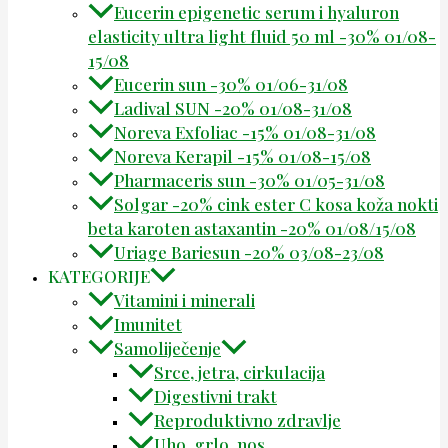
Eucerin epigenetic serum i hyaluron
elasticity ultra light fluid 50 ml -30% 01/08-
15/08
Eucerin sun -30% 01/06-31/08
Ladival SUN -20% 01/08-31/08
Noreva Exfoliac -15% 01/08-31/08
Noreva Kerapil -15% 01/08-15/08
Pharmaceris sun -30% 01/05-31/08
Solgar -20% cink ester C kosa koža nokti
beta karoten astaxantin -20% 01/08/15/08
Uriage Bariesun -20% 03/08-23/08
KATEGORIJE
Vitamini i minerali
Imunitet
Samoliječenje
Srce, jetra, cirkulacija
Digestivni trakt
Reproduktivno zdravlje
Uho, grlo, nos