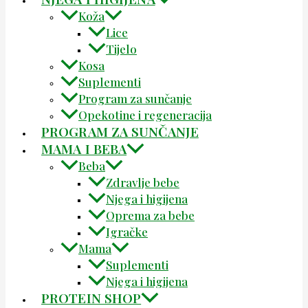
Koža
Lice
Tijelo
Kosa
Suplementi
Program za sunčanje
Opekotine i regeneracija
PROGRAM ZA SUNČANJE
MAMA I BEBA
Beba
Zdravlje bebe
Njega i higijena
Oprema za bebe
Igračke
Mama
Suplementi
Njega i higijena
PROTEIN SHOP