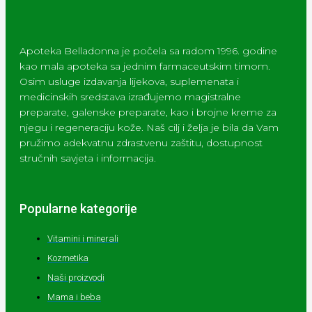
Apoteka Belladonna je počela sa radom 1996. godine
kao mala apoteka sa jednim farmaceutskim timom.
Osim usluge izdavanja lijekova, suplemenata i
medicinskih sredstava izrađujemo magistralne
preparate, galenske preparate, kao i brojne kreme za
njegu i regeneraciju kože. Naš cilj i želja je bila da Vam
pružimo adekvatnu zdrastvenu zaštitu, dostupnost
stručnih savjeta i informacija.
Popularne kategorije
Vitamini i minerali
Kozmetika
Naši proizvodi
Mama i beba