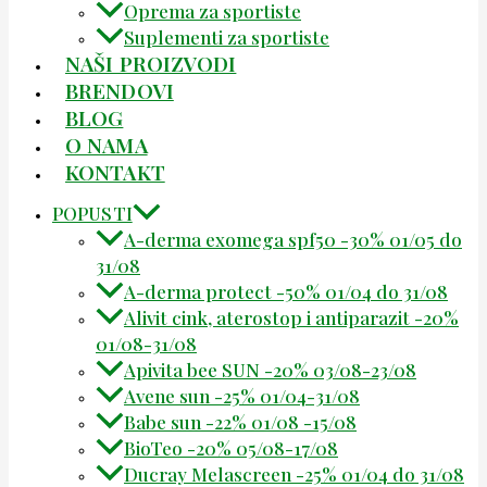
Oprema za sportiste
Suplementi za sportiste
NAŠI PROIZVODI
BRENDOVI
BLOG
O NAMA
KONTAKT
POPUSTI
A-derma exomega spf50 -30% 01/05 do
31/08
A-derma protect -50% 01/04 do 31/08
Alivit cink, aterostop i antiparazit -20%
01/08-31/08
Apivita bee SUN -20% 03/08-23/08
Avene sun -25% 01/04-31/08
Babe sun -22% 01/08 -15/08
BioTeo -20% 05/08-17/08
Ducray Melascreen -25% 01/04 do 31/08