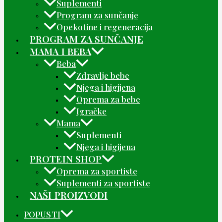
Suplementi
Program za sunčanje
Opekotine i regeneracija
PROGRAM ZA SUNČANJE
MAMA I BEBA
Beba
Zdravlje bebe
Njega i higijena
Oprema za bebe
Igračke
Mama
Suplementi
Njega i higijena
PROTEIN SHOP
Oprema za sportiste
Suplementi za sportiste
NAŠI PROIZVODI
POPUSTI