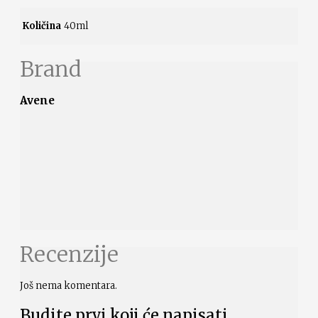
Količina
40ml
Brand
Avene
Recenzije
Još nema komentara.
Budite prvi koji će napisati