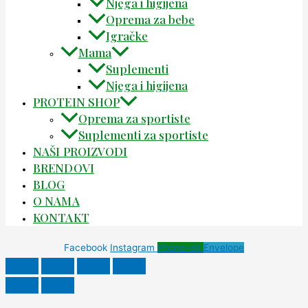
Njega i higijena
Oprema za bebe
Igračke
Mama
Suplementi
Njega i higijena
PROTEIN SHOP
Oprema za sportiste
Suplementi za sportiste
NAŠI PROIZVODI
BRENDOVI
BLOG
O NAMA
KONTAKT
Facebook
Instagram
Phone-alt
Envelope