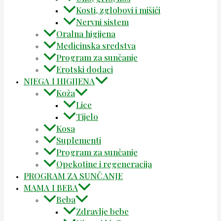
Kosti, zglobovi i mišići
Nervni sistem
Oralna higijena
Medicinska sredstva
Program za sunčanje
Erotski dodaci
NJEGA I HIGIJENA
Koža
Lice
Tijelo
Kosa
Suplementi
Program za sunčanje
Opekotine i regeneracija
PROGRAM ZA SUNČANJE
MAMA I BEBA
Beba
Zdravlje bebe