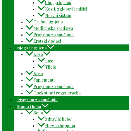
Uho, grlo, nos
Kosti, zglobovi i mišići
Nervni sistem
Oralna higijena
Medicinska sredstva
Program za sunčanje
Erotski dodaci
Njega i higijena
Koža
Lice
Tijelo
Kosa
Suplementi
Program za sunčanje
Opekotine i regeneracija
Program za sunčanje
Mama i beba
Beba
Zdravlje bebe
Njega i higijena