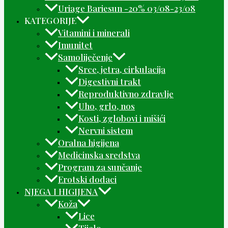
Uriage Bariesun -20% 03/08-23/08
KATEGORIJE
Vitamini i minerali
Imunitet
Samoliječenje
Srce, jetra, cirkulacija
Digestivni trakt
Reproduktivno zdravlje
Uho, grlo, nos
Kosti, zglobovi i mišići
Nervni sistem
Oralna higijena
Medicinska sredstva
Program za sunčanje
Erotski dodaci
NJEGA I HIGIJENA
Koža
Lice
Tijelo