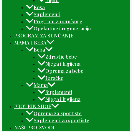
Kosa
Suplementi
Program za sunčanje
Opekotine i regeneracija
PROGRAM ZA SUNČANJE
MAMA I BEBA
Beba
Zdravlje bebe
Njega i higijena
Oprema za bebe
Igračke
Mama
Suplementi
Njega i higijena
PROTEIN SHOP
Oprema za sportiste
Suplementi za sportiste
NAŠI PROIZVODI