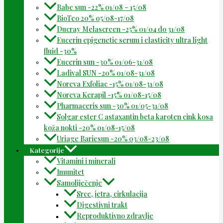
Babe sun -22% 01/08 – 15/08
BioTeo 20% 05/08-17/08
Ducray Melascreen -25% 01/04 do 31/08
Eucerin epigenetic serum i elasticity ultra light
fluid -30%
Eucerin sun -30% 01/06-31/08
Ladival SUN -20% 01/08-31/08
Noreva Exfoliac -15% 01/08-31/08
Noreva Kerapil -15% 01/08-15/08
Pharmaceris sun -30% 01/05-31/08
Solgar ester C astaxantin beta karoten cink kosa
koža nokti -20% 01/08-15/08
Uriage Bariesun -20% 03/08-23/08
Kategorije
Vitamini i minerali
Imunitet
Samoliječenje
Srce, jetra, cirkulacija
Digestivni trakt
Reproduktivno zdravlje