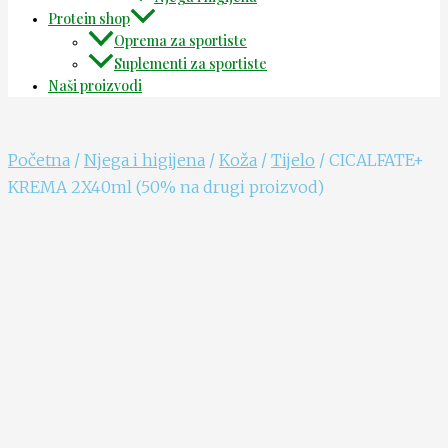
Protein shop
Oprema za sportiste
Suplementi za sportiste
Naši proizvodi
Početna
/
Njega i higijena
/
Koža
/
Tijelo
/ CICALFATE+
KREMA 2X40ml (50% na drugi proizvod)