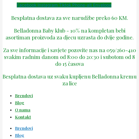
Facebook
Instagram
Tiktok
Phone-alt
Envelope
Besplatna dostava za sve narudžbe preko 60 KM.
Belladonna Baby klub - 10% na kompletan bebi
asortiman proizvoda za djecu uzrasta do dvije godine.
Za sve informacije i savjete pozovite nas na 059/260-410
svakim radnim danom od 8:00 do 20:30 i subotom od 8
do 15 časova
Besplatna dostava uz svaku kupljenu Belladonna kremu
za lice
Brendovi
Blog
O nama
Kontakt
Brendovi
Blog