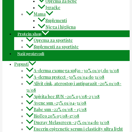
Oprema za bebe
Igračke
Mama
Suplementi
Njega i higijena
Protein shop
Oprema za sportiste
Suplementi za sportiste
Naši proizvodi
Popusti
A-derma exomega spf50 -30% 01/05 do 31/08
A-derma protect -50% 01/04 do 31/08
Alivit cink, aterostop i antiparazit -20% 01/08-
31/08
Apivita bee SUN -20% 03/08-23/08
Avene sun -25% 01/04-31/08
Babe sun -22% 01/08 – 15/08
BioTeo 20% 05/08-17/08
Ducray Melascreen -25% 01/04 do 31/08
Eucerin epigenetic serum i elasticity ultra light