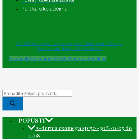
Povrat robe i sredstava
Politika o kolačićima
© 2025 - Sva prava zadržava Apoteke "Belladonna" Trebinje |
Powered and designed by Webherzz
Facebook-f
Instagram
Tiktok
Phone-alt
Envelope
POPUSTI
A-derma exomega spf50 -30% 01/05 do
31/08