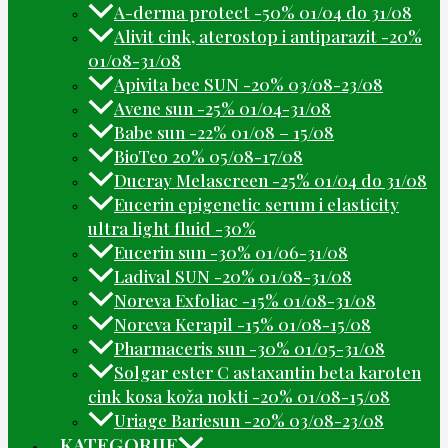
A-derma protect -50% 01/04 do 31/08
Alivit cink, aterostop i antiparazit -20%
01/08-31/08
Apivita bee SUN -20% 03/08-23/08
Avene sun -25% 01/04-31/08
Babe sun -22% 01/08 – 15/08
BioTeo 20% 05/08-17/08
Ducray Melascreen -25% 01/04 do 31/08
Eucerin epigenetic serum i elasticity
ultra light fluid -30%
Eucerin sun -30% 01/06-31/08
Ladival SUN -20% 01/08-31/08
Noreva Exfoliac -15% 01/08-31/08
Noreva Kerapil -15% 01/08-15/08
Pharmaceris sun -30% 01/05-31/08
Solgar ester C astaxantin beta karoten
cink kosa koža nokti -20% 01/08-15/08
Uriage Bariesun -20% 03/08-23/08
KATEGORIJE