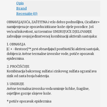
Opis
Brand
Recenzije (0)
OBNAVLJAJUĆA, ZAŠTITNA i vrlo dobro podnošljiva, Cicalfate+
namijenjena je oporavku iritirane kože cijele porodice. Još
veću učinkovitost, uz trenutno UMIRUJUĆE DJELOVANJE
zahvaljuje svojoj jedinstvenoj kombinaciji aktivnih sastojaka:
1. OBNAVLJA
[C + -Restore]™, prvi obnavljajući postbiotički aktivni sastojak,
dobijen iz Avène termalne izvorske vode, potiče oporavak
epidermisa.
2. PROČIŠĆUJE
Kombinacija bakrenog sulfata i cinkovog sulfata ograničava
rizik od rasta broja bakterija.
3. UMIRUJE
Avène termalna izvorska voda umiruje krhke, fragilne,
osjetljive gornje slojeve kože.
* potiče oporavak epidermisa