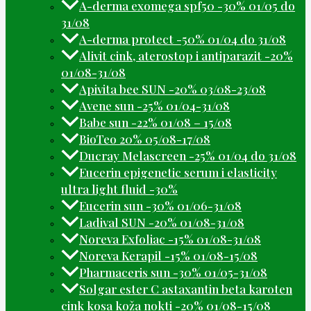
A-derma exomega spf50 -30% 01/05 do
31/08
A-derma protect -50% 01/04 do 31/08
Alivit cink, aterostop i antiparazit -20%
01/08-31/08
Apivita bee SUN -20% 03/08-23/08
Avene sun -25% 01/04-31/08
Babe sun -22% 01/08 – 15/08
BioTeo 20% 05/08-17/08
Ducray Melascreen -25% 01/04 do 31/08
Eucerin epigenetic serum i elasticity
ultra light fluid -30%
Eucerin sun -30% 01/06-31/08
Ladival SUN -20% 01/08-31/08
Noreva Exfoliac -15% 01/08-31/08
Noreva Kerapil -15% 01/08-15/08
Pharmaceris sun -30% 01/05-31/08
Solgar ester C astaxantin beta karoten
cink kosa koža nokti -20% 01/08-15/08