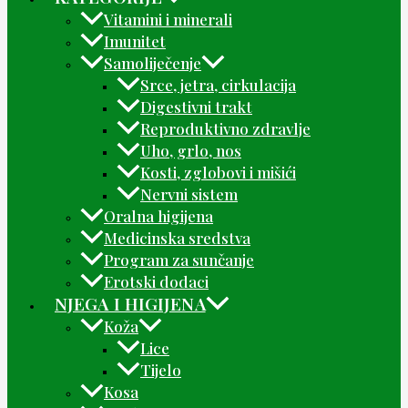
Vitamini i minerali
Imunitet
Samoliječenje
Srce, jetra, cirkulacija
Digestivni trakt
Reproduktivno zdravlje
Uho, grlo, nos
Kosti, zglobovi i mišići
Nervni sistem
Oralna higijena
Medicinska sredstva
Program za sunčanje
Erotski dodaci
NJEGA I HIGIJENA
Koža
Lice
Tijelo
Kosa