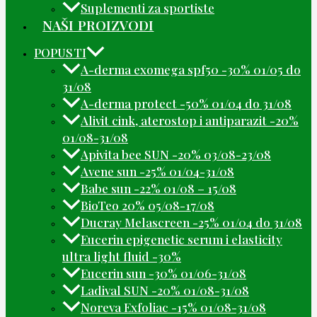
Suplementi za sportiste
NAŠI PROIZVODI
POPUSTI
A-derma exomega spf50 -30% 01/05 do
31/08
A-derma protect -50% 01/04 do 31/08
Alivit cink, aterostop i antiparazit -20%
01/08-31/08
Apivita bee SUN -20% 03/08-23/08
Avene sun -25% 01/04-31/08
Babe sun -22% 01/08 – 15/08
BioTeo 20% 05/08-17/08
Ducray Melascreen -25% 01/04 do 31/08
Eucerin epigenetic serum i elasticity
ultra light fluid -30%
Eucerin sun -30% 01/06-31/08
Ladival SUN -20% 01/08-31/08
Noreva Exfoliac -15% 01/08-31/08