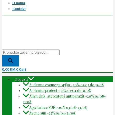
O nama
Kontakt
0,00
KM
0
Cart
Popusti
A-derma exomega spf50 -30% 01/05 do 31/08
A-derma protect -50% 01/04 do 31/08
Alivit cink, aterostop i antiparazit -20% 01/08-
31/08
Apivita bee SUN -20% 03/08-23/08
Avene sun -25% 01/04-31/08