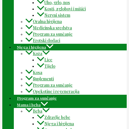
Uho, grlo, nos
Kosti, zglobovi i mišići
Nervni sistem
Oralna higijena
Medicinska sredstva
Program za sunčanje
Erotski dodaci
Njega i higijena
Koža
Lice
Tijelo
Kosa
Suplementi
Program za sunčanje
Opekotine i regeneracija
Program za sunčanje
Mama i beba
Beba
Zdravlje bebe
Njega i higijena