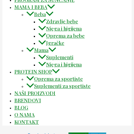
MAMA I BEBA
Beba
Zdravlje bebe
Njega i higijena
Oprema za bebe
Igračke
Mama
Suplementi
Njega i higijena
PROTEIN SHOP
Oprema za sportiste
Suplementi za sportiste
NAŠI PROIZVODI
BRENDOVI
BLOG
O NAMA
KONTAKT