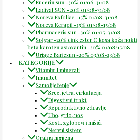
Eucerin sun -30% 01/06-31/08
Ladival SUN -20% 01/08-31/08
Noreva Exfoliac -15% 01/08-31/08
Noreva Kerapil -15% 01/08-15/08
Pharmaceris sun -30% 01/05-31/08
Solgar -20% cink ester C kosa koža nokti
beta karoten astaxantin -20% 01/08/15/08
Uriage Bariesun -20% 03/08-23/08
KATEGORIJE
Vitamini i minerali
Imunitet
Samoliječenje
Srce, jetra, cirkulacija
Digestivni trakt
Reproduktivno zdravlje
Uho, grlo, nos
Kosti, zglobovi i mišići
Nervni sistem
Oralna higijena