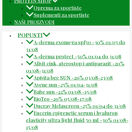
PROTEIN SHOP
Oprema za sportiste
Suplementi za sportiste
NAŠI PROIZVODI
POPUSTI
A-derma exomega spf50 -30% 01/05 do
31/08
A-derma protect -50% 01/04 do 31/08
Alivit cink, aterostop i antiparazit -20%
01/08-31/08
Apivita bee SUN -20% 03/08-23/08
Avene sun -25% 01/04-31/08
Babe sun -22% 01/08 -15/08
BioTeo -20% 05/08-17/08
Ducray Melascreen -25% 01/04 do 31/08
Eucerin epigenetic serum i hyaluron
elasticity ultra light fluid 50 ml -30% 01/08-
15/08