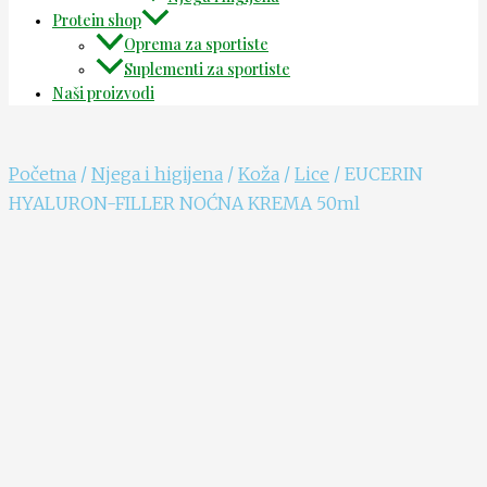
Protein shop
Oprema za sportiste
Suplementi za sportiste
Naši proizvodi
Početna
/
Njega i higijena
/
Koža
/
Lice
/ EUCERIN
HYALURON-FILLER NOĆNA KREMA 50ml