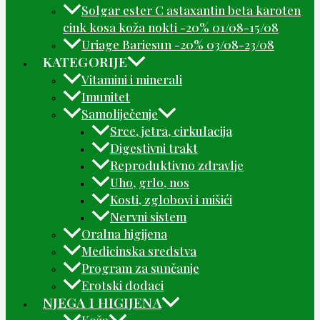
Solgar ester C astaxantin beta karoten
cink kosa koža nokti -20% 01/08-15/08
Uriage Bariesun -20% 03/08-23/08
KATEGORIJE
Vitamini i minerali
Imunitet
Samoliječenje
Srce, jetra, cirkulacija
Digestivni trakt
Reproduktivno zdravlje
Uho, grlo, nos
Kosti, zglobovi i mišići
Nervni sistem
Oralna higijena
Medicinska sredstva
Program za sunčanje
Erotski dodaci
NJEGA I HIGIJENA