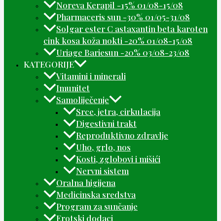
Noreva Kerapil -15% 01/08-15/08
Pharmaceris sun -30% 01/05-31/08
Solgar ester C astaxantin beta karoten
cink kosa koža nokti -20% 01/08-15/08
Uriage Bariesun -20% 03/08-23/08
KATEGORIJE
Vitamini i minerali
Imunitet
Samoliječenje
Srce, jetra, cirkulacija
Digestivni trakt
Reproduktivno zdravlje
Uho, grlo, nos
Kosti, zglobovi i mišići
Nervni sistem
Oralna higijena
Medicinska sredstva
Program za sunčanje
Erotski dodaci