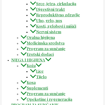
Srce, jetra, cirkulacija
Digestivni trakt
Reproduktivno zdravlje
Uho, grlo, nos
Kosti, zglobovi i mišići
Nervni sistem
Oralna higijena
Medicinska sredstva
Program za sunčanje
Erotski dodaci
NJEGA I HIGIJENA
Koža
Lice
Tijelo
Kosa
Suplementi
Program za sunčanje
Opekotine i regeneracija
PROGRAM ZA SUNČANJE