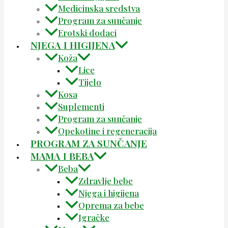
Medicinska sredstva
Program za sunčanje
Erotski dodaci
NJEGA I HIGIJENA
Koža
Lice
Tijelo
Kosa
Suplementi
Program za sunčanje
Opekotine i regeneracija
PROGRAM ZA SUNČANJE
MAMA I BEBA
Beba
Zdravlje bebe
Njega i higijena
Oprema za bebe
Igračke