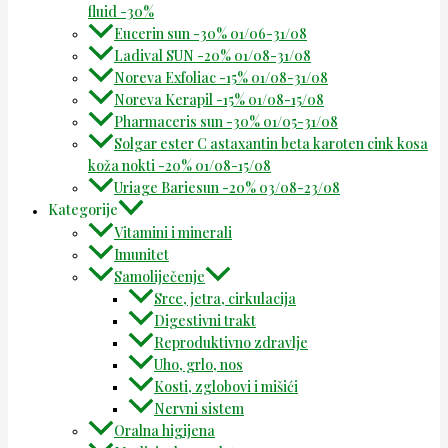
fluid -30%
Eucerin sun -30% 01/06-31/08
Ladival SUN -20% 01/08-31/08
Noreva Exfoliac -15% 01/08-31/08
Noreva Kerapil -15% 01/08-15/08
Pharmaceris sun -30% 01/05-31/08
Solgar ester C astaxantin beta karoten cink kosa
koža nokti -20% 01/08-15/08
Uriage Bariesun -20% 03/08-23/08
Kategorije
Vitamini i minerali
Imunitet
Samoliječenje
Srce, jetra, cirkulacija
Digestivni trakt
Reproduktivno zdravlje
Uho, grlo, nos
Kosti, zglobovi i mišići
Nervni sistem
Oralna higijena