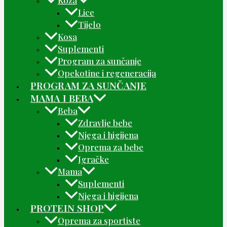
Koža
Lice
Tijelo
Kosa
Suplementi
Program za sunčanje
Opekotine i regeneracija
PROGRAM ZA SUNČANJE
MAMA I BEBA
Beba
Zdravlje bebe
Njega i higijena
Oprema za bebe
Igračke
Mama
Suplementi
Njega i higijena
PROTEIN SHOP
Oprema za sportiste