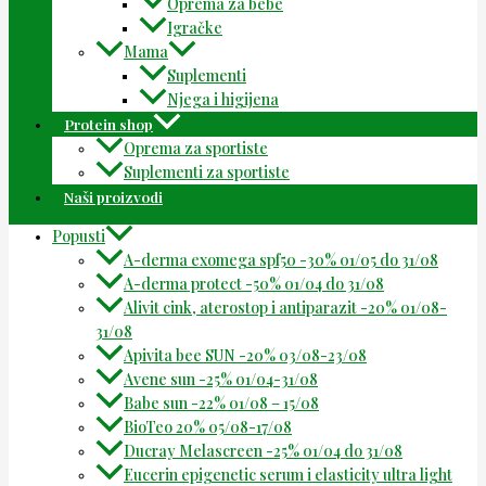
Oprema za bebe
Igračke
Mama
Suplementi
Njega i higijena
Protein shop
Oprema za sportiste
Suplementi za sportiste
Naši proizvodi
Popusti
A-derma exomega spf50 -30% 01/05 do 31/08
A-derma protect -50% 01/04 do 31/08
Alivit cink, aterostop i antiparazit -20% 01/08-
31/08
Apivita bee SUN -20% 03/08-23/08
Avene sun -25% 01/04-31/08
Babe sun -22% 01/08 – 15/08
BioTeo 20% 05/08-17/08
Ducray Melascreen -25% 01/04 do 31/08
Eucerin epigenetic serum i elasticity ultra light