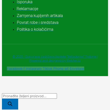
Isporuka
Reklamacije
Zamjena kupljenih artikala
Povrat robe i sredstava
Politika o kolačićima
© 2025 - Sva prava zadržava Apoteke "Belladonna" Trebinje |
Powered and designed by Webherzz
Facebook-f
Instagram
Tiktok
Phone-alt
Envelope