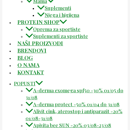
Mama
Suplementi
Njega i higijena
PROTEIN SHOP
Oprema za sportiste
Suplementi za sportiste
NAŠI PROIZVODI
BRENDOVI
BLOG
O NAMA
KONTAKT
POPUSTI
A-derma exomega spf50 -30% 01/05 do
31/08
A-derma protect -50% 01/04 do 31/08
Alivit cink, aterostop i antiparazit -20%
01/08-31/08
Apivita bee SUN -20% 03/08-23/08