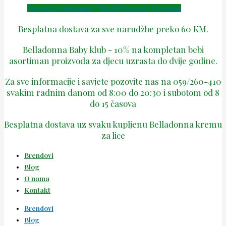
Facebook
Instagram
Tiktok
Phone-alt
Envelope
Besplatna dostava za sve narudžbe preko 60 KM.
Belladonna Baby klub - 10% na kompletan bebi
asortiman proizvoda za djecu uzrasta do dvije godine.
Za sve informacije i savjete pozovite nas na 059/260-410
svakim radnim danom od 8:00 do 20:30 i subotom od 8
do 15 časova
Besplatna dostava uz svaku kupljenu Belladonna kremu
za lice
Brendovi
Blog
O nama
Kontakt
Brendovi
Blog