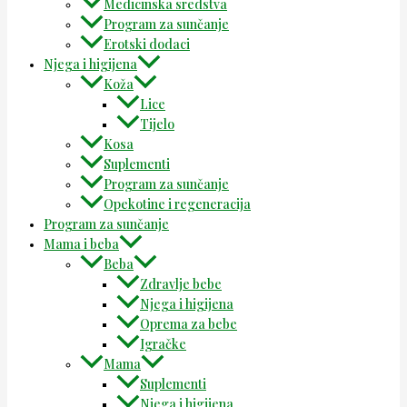
Medicinska sredstva
Program za sunčanje
Erotski dodaci
Njega i higijena
Koža
Lice
Tijelo
Kosa
Suplementi
Program za sunčanje
Opekotine i regeneracija
Program za sunčanje
Mama i beba
Beba
Zdravlje bebe
Njega i higijena
Oprema za bebe
Igračke
Mama
Suplementi
Njega i higijena