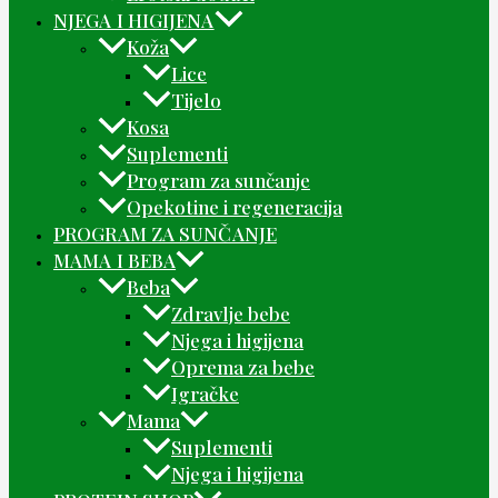
NJEGA I HIGIJENA
Koža
Lice
Tijelo
Kosa
Suplementi
Program za sunčanje
Opekotine i regeneracija
PROGRAM ZA SUNČANJE
MAMA I BEBA
Beba
Zdravlje bebe
Njega i higijena
Oprema za bebe
Igračke
Mama
Suplementi
Njega i higijena