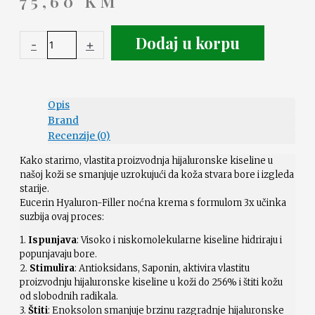
75,60
KM
Dodaj u korpu
-
+
Opis
Brand
Recenzije (0)
Kako starimo, vlastita proizvodnja hijaluronske kiseline u
našoj koži se smanjuje uzrokujući da koža stvara bore i izgleda
starije.
Eucerin Hyaluron-Filler noćna krema s formulom 3x učinka
suzbija ovaj proces:
1.
Ispunjava
: Visoko i niskomolekularne kiseline hidriraju i
popunjavaju bore.
2.
Stimulira
: Antioksidans, Saponin, aktivira vlastitu
proizvodnju hijaluronske kiseline u koži do 256% i štiti kožu
od slobodnih radikala.
3.
Štiti
: Enoksolon smanjuje brzinu razgradnje hijaluronske