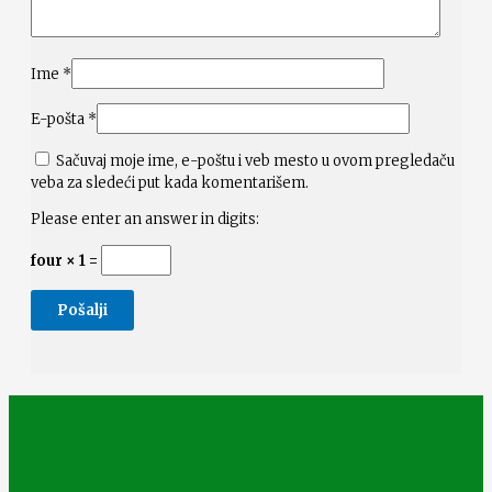
Ime
*
E-pošta
*
Sačuvaj moje ime, e-poštu i veb mesto u ovom pregledaču
veba za sledeći put kada komentarišem.
Please enter an answer in digits:
four × 1 =