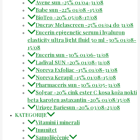
Avene sun -25% 01/04-31/08
Babe sun -22% 01/08 -15/08
BioTeo -20% 05/08-17/08
Ducray Melascreen -25% 01/04 do 31/08
Eucerin epigenetic serum i hyaluron
elasticity ultra light fluid 50 ml -30% 01/08-
15/08
Eucerin sun -30% 01/06-31/08
Ladival SUN -20% 01/08-31/08
Noreva Exfoliac -15% 01/08-31/08
Noreva Kerapil -15% 01/08-15/08
Pharmaceris sun -30% 01/05-31/08
Solgar -20% cink ester C kosa koža nokti
beta karoten astaxantin -20% 01/08/15/08
Uriage Bariesun -20% 03/08-23/08
KATEGORIJE
Vitamini i minerali
Imunitet
Samoliječenje