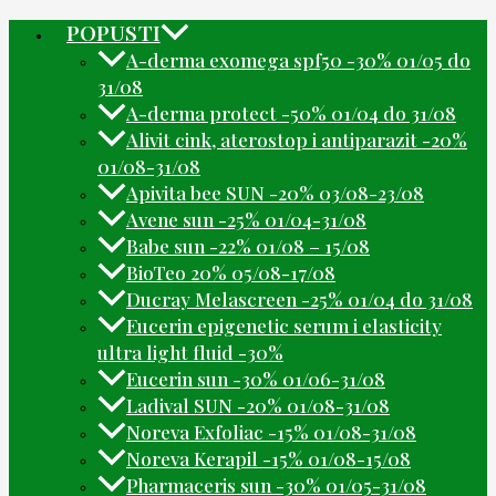
POPUSTI
A-derma exomega spf50 -30% 01/05 do
31/08
A-derma protect -50% 01/04 do 31/08
Alivit cink, aterostop i antiparazit -20%
01/08-31/08
Apivita bee SUN -20% 03/08-23/08
Avene sun -25% 01/04-31/08
Babe sun -22% 01/08 – 15/08
BioTeo 20% 05/08-17/08
Ducray Melascreen -25% 01/04 do 31/08
Eucerin epigenetic serum i elasticity
ultra light fluid -30%
Eucerin sun -30% 01/06-31/08
Ladival SUN -20% 01/08-31/08
Noreva Exfoliac -15% 01/08-31/08
Noreva Kerapil -15% 01/08-15/08
Pharmaceris sun -30% 01/05-31/08