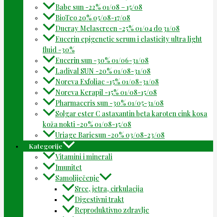
Babe sun -22% 01/08 – 15/08
BioTeo 20% 05/08-17/08
Ducray Melascreen -25% 01/04 do 31/08
Eucerin epigenetic serum i elasticity ultra light
fluid -30%
Eucerin sun -30% 01/06-31/08
Ladival SUN -20% 01/08-31/08
Noreva Exfoliac -15% 01/08-31/08
Noreva Kerapil -15% 01/08-15/08
Pharmaceris sun -30% 01/05-31/08
Solgar ester C astaxantin beta karoten cink kosa
koža nokti -20% 01/08-15/08
Uriage Bariesun -20% 03/08-23/08
Kategorije
Vitamini i minerali
Imunitet
Samoliječenje
Srce, jetra, cirkulacija
Digestivni trakt
Reproduktivno zdravlje