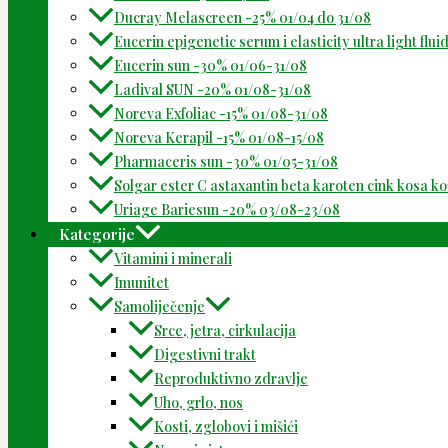
Ducray Melascreen -25% 01/04 do 31/08
Eucerin epigenetic serum i elasticity ultra light flu
Eucerin sun -30% 01/06-31/08
Ladival SUN -20% 01/08-31/08
Noreva Exfoliac -15% 01/08-31/08
Noreva Kerapil -15% 01/08-15/08
Pharmaceris sun -30% 01/05-31/08
Solgar ester C astaxantin beta karoten cink kosa k
Uriage Bariesun -20% 03/08-23/08
Kategorije
Vitamini i minerali
Imunitet
Samoliječenje
Srce, jetra, cirkulacija
Digestivni trakt
Reproduktivno zdravlje
Uho, grlo, nos
Kosti, zglobovi i mišići