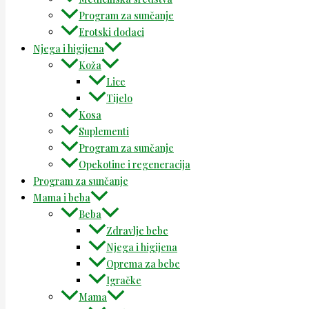
Program za sunčanje
Erotski dodaci
Njega i higijena
Koža
Lice
Tijelo
Kosa
Suplementi
Program za sunčanje
Opekotine i regeneracija
Program za sunčanje
Mama i beba
Beba
Zdravlje bebe
Njega i higijena
Oprema za bebe
Igračke
Mama