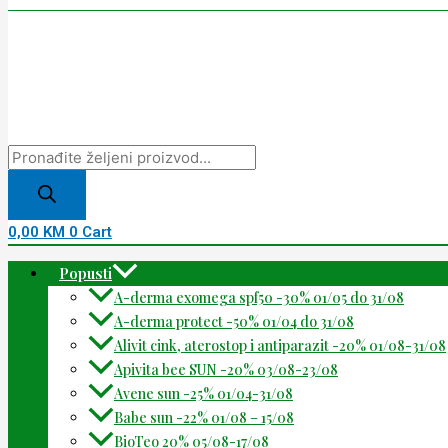
0,00
KM
0
Cart
Popusti
A-derma exomega spf50 -30% 01/05 do 31/08
A-derma protect -50% 01/04 do 31/08
Alivit cink, aterostop i antiparazit -20% 01/08-31/08
Apivita bee SUN -20% 03/08-23/08
Avene sun -25% 01/04-31/08
Babe sun -22% 01/08 – 15/08
BioTeo 20% 05/08-17/08