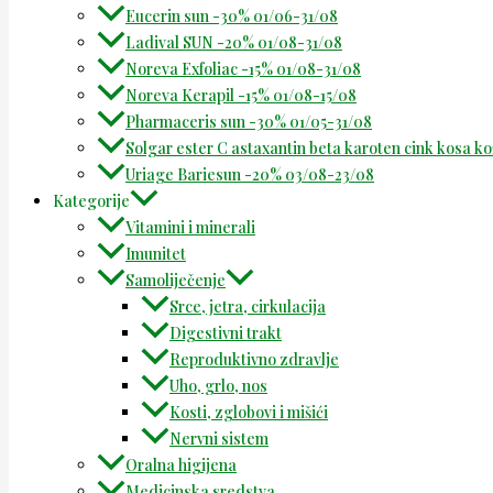
Eucerin sun -30% 01/06-31/08
Ladival SUN -20% 01/08-31/08
Noreva Exfoliac -15% 01/08-31/08
Noreva Kerapil -15% 01/08-15/08
Pharmaceris sun -30% 01/05-31/08
Solgar ester C astaxantin beta karoten cink kosa k
Uriage Bariesun -20% 03/08-23/08
Kategorije
Vitamini i minerali
Imunitet
Samoliječenje
Srce, jetra, cirkulacija
Digestivni trakt
Reproduktivno zdravlje
Uho, grlo, nos
Kosti, zglobovi i mišići
Nervni sistem
Oralna higijena
Medicinska sredstva