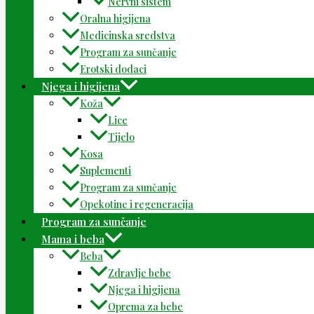
Nervni sistem
Oralna higijena
Medicinska sredstva
Program za sunčanje
Erotski dodaci
Njega i higijena
Koža
Lice
Tijelo
Kosa
Suplementi
Program za sunčanje
Opekotine i regeneracija
Program za sunčanje
Mama i beba
Beba
Zdravlje bebe
Njega i higijena
Oprema za bebe