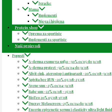
Igračke
Mama
Suplementi
Njega i higijena
Protein shop
Oprema za sportiste
Suplementi za sportiste
Naši proizvodi
Popusti
A-derma exomega spf50 -30% 01/05 do 31/08
A-derma protect -50% 01/04 do 31/08
Alivit cink, aterostop i antiparazit -20% 01/08-31/08
Apivita bee SUN -20% 03/08-23/08
Avene sun -25% 01/04-31/08
Babe sun -22% 01/08 – 15/08
BioTeo 20% 05/08-17/08
Ducray Melascreen -25% 01/04 do 31/08
Eucerin epigenetic serum i elasticity ultra light flu