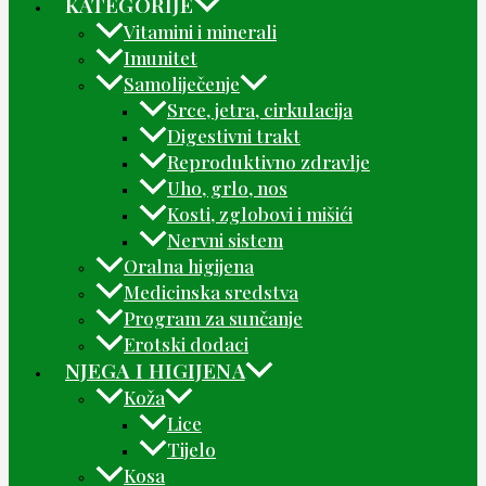
KATEGORIJE
Vitamini i minerali
Imunitet
Samoliječenje
Srce, jetra, cirkulacija
Digestivni trakt
Reproduktivno zdravlje
Uho, grlo, nos
Kosti, zglobovi i mišići
Nervni sistem
Oralna higijena
Medicinska sredstva
Program za sunčanje
Erotski dodaci
NJEGA I HIGIJENA
Koža
Lice
Tijelo
Kosa