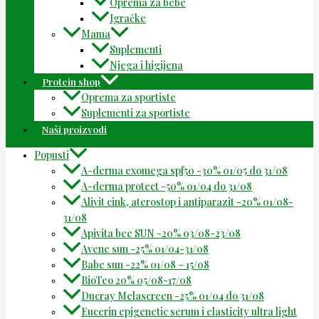
Oprema za bebe
Igračke
Mama
Suplementi
Njega i higijena
Protein shop
Oprema za sportiste
Suplementi za sportiste
Naši proizvodi
Popusti
A-derma exomega spf50 -30% 01/05 do 31/08
A-derma protect -50% 01/04 do 31/08
Alivit cink, aterostop i antiparazit -20% 01/08-
31/08
Apivita bee SUN -20% 03/08-23/08
Avene sun -25% 01/04-31/08
Babe sun -22% 01/08 – 15/08
BioTeo 20% 05/08-17/08
Ducray Melascreen -25% 01/04 do 31/08
Eucerin epigenetic serum i elasticity ultra light