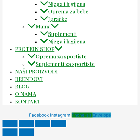
Njega i higijena
Oprema za bebe
Igračke
Mama
Suplementi
Njega i higijena
PROTEIN SHOP
Oprema za sportiste
Suplementi za sportiste
NAŠI PROIZVODI
BRENDOVI
BLOG
O NAMA
KONTAKT
Facebook
Instagram
Phone-alt
Envelope