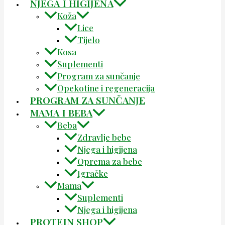
NJEGA I HIGIJENA
Koža
Lice
Tijelo
Kosa
Suplementi
Program za sunčanje
Opekotine i regeneracija
PROGRAM ZA SUNČANJE
MAMA I BEBA
Beba
Zdravlje bebe
Njega i higijena
Oprema za bebe
Igračke
Mama
Suplementi
Njega i higijena
PROTEIN SHOP