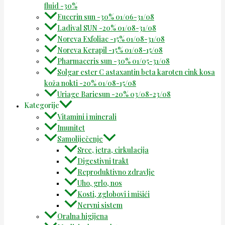
fluid -30%
Eucerin sun -30% 01/06-31/08
Ladival SUN -20% 01/08-31/08
Noreva Exfoliac -15% 01/08-31/08
Noreva Kerapil -15% 01/08-15/08
Pharmaceris sun -30% 01/05-31/08
Solgar ester C astaxantin beta karoten cink kosa
koža nokti -20% 01/08-15/08
Uriage Bariesun -20% 03/08-23/08
Kategorije
Vitamini i minerali
Imunitet
Samoliječenje
Srce, jetra, cirkulacija
Digestivni trakt
Reproduktivno zdravlje
Uho, grlo, nos
Kosti, zglobovi i mišići
Nervni sistem
Oralna higijena