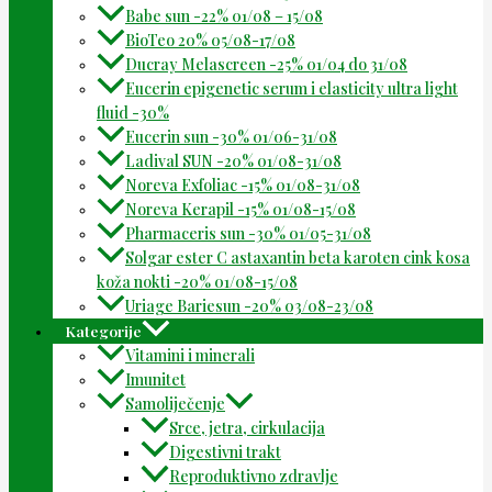
Babe sun -22% 01/08 – 15/08
BioTeo 20% 05/08-17/08
Ducray Melascreen -25% 01/04 do 31/08
Eucerin epigenetic serum i elasticity ultra light
fluid -30%
Eucerin sun -30% 01/06-31/08
Ladival SUN -20% 01/08-31/08
Noreva Exfoliac -15% 01/08-31/08
Noreva Kerapil -15% 01/08-15/08
Pharmaceris sun -30% 01/05-31/08
Solgar ester C astaxantin beta karoten cink kosa
koža nokti -20% 01/08-15/08
Uriage Bariesun -20% 03/08-23/08
Kategorije
Vitamini i minerali
Imunitet
Samoliječenje
Srce, jetra, cirkulacija
Digestivni trakt
Reproduktivno zdravlje