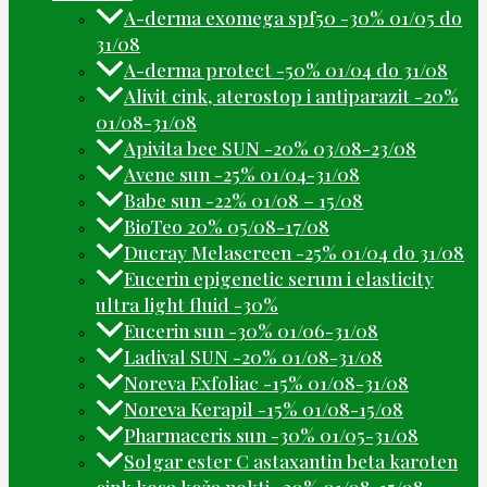
A-derma exomega spf50 -30% 01/05 do
31/08
A-derma protect -50% 01/04 do 31/08
Alivit cink, aterostop i antiparazit -20%
01/08-31/08
Apivita bee SUN -20% 03/08-23/08
Avene sun -25% 01/04-31/08
Babe sun -22% 01/08 – 15/08
BioTeo 20% 05/08-17/08
Ducray Melascreen -25% 01/04 do 31/08
Eucerin epigenetic serum i elasticity
ultra light fluid -30%
Eucerin sun -30% 01/06-31/08
Ladival SUN -20% 01/08-31/08
Noreva Exfoliac -15% 01/08-31/08
Noreva Kerapil -15% 01/08-15/08
Pharmaceris sun -30% 01/05-31/08
Solgar ester C astaxantin beta karoten
cink kosa koža nokti -20% 01/08-15/08