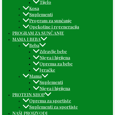
Tijelo
Kosa
Suplementi
Program za sunčanje
Opekotine i regeneracija
PROGRAM ZA SUNČANJE
MAMA I BEBA
Beba
Zdravlje bebe
Njega i higijena
Oprema za bebe
Igračke
Mama
Suplementi
Njega i higijena
PROTEIN SHOP
Oprema za sportiste
Suplementi za sportiste
NAŠI PROIZVODI