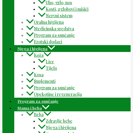
Uho, grlo, nos
Kosti, zglobovi i mišići
Nervni sistem
Oralna higijena
Medicinska sredstva
Program za sunčanje
Erotski dodaci
Njega i higijena
Koža
Lice
Tijelo
Kosa
Suplementi
Program za sunčanje
Opekotine i regeneracija
Program za sunčanje
Mama i beba
Beba
Zdravlje bebe
Njega i higijena