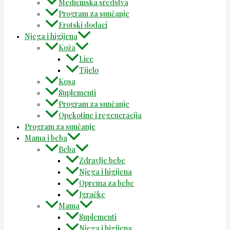
Medicinska sredstva
Program za sunčanje
Erotski dodaci
Njega i higijena
Koža
Lice
Tijelo
Kosa
Suplementi
Program za sunčanje
Opekotine i regeneracija
Program za sunčanje
Mama i beba
Beba
Zdravlje bebe
Njega i higijena
Oprema za bebe
Igračke
Mama
Suplementi
Njega i higijena