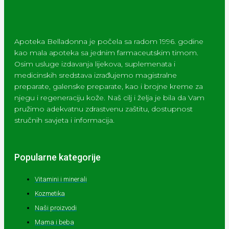
Apoteka Belladonna je počela sa radom 1996. godine
kao mala apoteka sa jednim farmaceutskim timom.
Osim usluge izdavanja lijekova, suplemenata i
medicinskih sredstava izrađujemo magistralne
preparate, galenske preparate, kao i brojne kreme za
njegu i regeneraciju kože. Naš cilj i želja je bila da Vam
pružimo adekvatnu zdrastvenu zaštitu, dostupnost
stručnih savjeta i informacija.
Popularne kategorije
Vitamini i minerali
Kozmetika
Naši proizvodi
Mama i beba