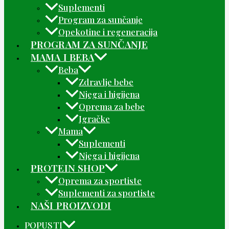
Suplementi
Program za sunčanje
Opekotine i regeneracija
PROGRAM ZA SUNČANJE
MAMA I BEBA
Beba
Zdravlje bebe
Njega i higijena
Oprema za bebe
Igračke
Mama
Suplementi
Njega i higijena
PROTEIN SHOP
Oprema za sportiste
Suplementi za sportiste
NAŠI PROIZVODI
POPUSTI