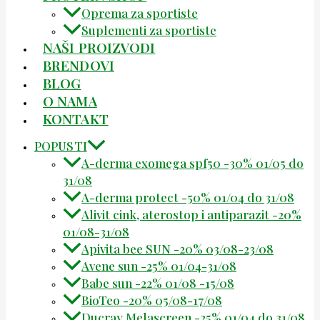
Oprema za sportiste
Suplementi za sportiste
NAŠI PROIZVODI
BRENDOVI
BLOG
O NAMA
KONTAKT
POPUSTI
A-derma exomega spf50 -30% 01/05 do
31/08
A-derma protect -50% 01/04 do 31/08
Alivit cink, aterostop i antiparazit -20%
01/08-31/08
Apivita bee SUN -20% 03/08-23/08
Avene sun -25% 01/04-31/08
Babe sun -22% 01/08 -15/08
BioTeo -20% 05/08-17/08
Ducray Melascreen -25% 01/04 do 31/08