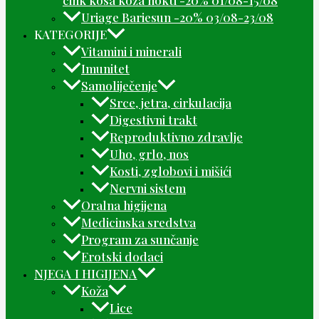
Uriage Bariesun -20% 03/08-23/08
KATEGORIJE
Vitamini i minerali
Imunitet
Samoliječenje
Srce, jetra, cirkulacija
Digestivni trakt
Reproduktivno zdravlje
Uho, grlo, nos
Kosti, zglobovi i mišići
Nervni sistem
Oralna higijena
Medicinska sredstva
Program za sunčanje
Erotski dodaci
NJEGA I HIGIJENA
Koža
Lice