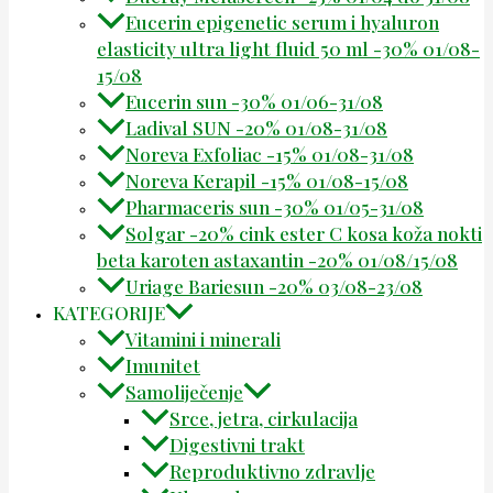
Eucerin epigenetic serum i hyaluron
elasticity ultra light fluid 50 ml -30% 01/08-
15/08
Eucerin sun -30% 01/06-31/08
Ladival SUN -20% 01/08-31/08
Noreva Exfoliac -15% 01/08-31/08
Noreva Kerapil -15% 01/08-15/08
Pharmaceris sun -30% 01/05-31/08
Solgar -20% cink ester C kosa koža nokti
beta karoten astaxantin -20% 01/08/15/08
Uriage Bariesun -20% 03/08-23/08
KATEGORIJE
Vitamini i minerali
Imunitet
Samoliječenje
Srce, jetra, cirkulacija
Digestivni trakt
Reproduktivno zdravlje