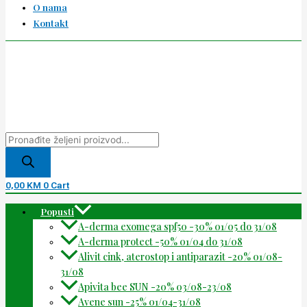
O nama
Kontakt
0,00
KM
0
Cart
Popusti
A-derma exomega spf50 -30% 01/05 do 31/08
A-derma protect -50% 01/04 do 31/08
Alivit cink, aterostop i antiparazit -20% 01/08-
31/08
Apivita bee SUN -20% 03/08-23/08
Avene sun -25% 01/04-31/08