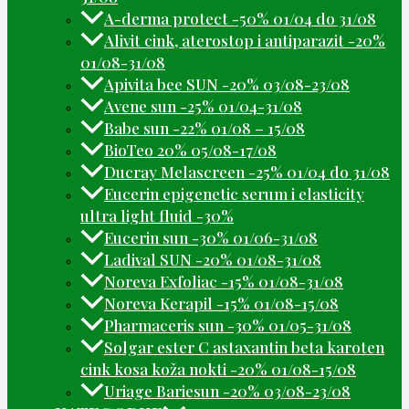
A-derma protect -50% 01/04 do 31/08
Alivit cink, aterostop i antiparazit -20%
01/08-31/08
Apivita bee SUN -20% 03/08-23/08
Avene sun -25% 01/04-31/08
Babe sun -22% 01/08 – 15/08
BioTeo 20% 05/08-17/08
Ducray Melascreen -25% 01/04 do 31/08
Eucerin epigenetic serum i elasticity
ultra light fluid -30%
Eucerin sun -30% 01/06-31/08
Ladival SUN -20% 01/08-31/08
Noreva Exfoliac -15% 01/08-31/08
Noreva Kerapil -15% 01/08-15/08
Pharmaceris sun -30% 01/05-31/08
Solgar ester C astaxantin beta karoten
cink kosa koža nokti -20% 01/08-15/08
Uriage Bariesun -20% 03/08-23/08