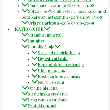
Pharmaceris sun -30% 01/05-31/08
Solgar -20% cink ester C kosa koža nokti
beta karoten astaxantin -20% 01/08/15/08
Uriage Bariesun -20% 03/08-23/08
KATEGORIJE
Vitamini i minerali
Imunitet
Samoliječenje
Srce, jetra, cirkulacija
Digestivni trakt
Reproduktivno zdravlje
Uho, grlo, nos
Kosti, zglobovi i mišići
Nervni sistem
Oralna higijena
Medicinska sredstva
Program za sunčanje
Erotski dodaci