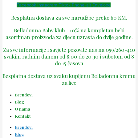
Facebook
Instagram
Tiktok
Phone-alt
Envelope
Besplatna dostava za sve narudžbe preko 60 KM.
Belladonna Baby klub - 10% na kompletan bebi
asortiman proizvoda za djecu uzrasta do dvije godine.
Za sve informacije i savjete pozovite nas na 059/260-410
svakim radnim danom od 8:00 do 20:30 i subotom od 8
do 15 časova
Besplatna dostava uz svaku kupljenu Belladonna kremu
za lice
Brendovi
Blog
O nama
Kontakt
Brendovi
Blog