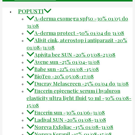
POPUSTI
A-derma exomega spf50 -30% 01/05 do
31/08
A-derma protect -50% 01/04 do 31/08
Alivit cink, aterostop i antiparazit -20%
01/08-31/08
Apivita bee SUN -20% 03/08-23/08
Avene sun -25% 01/04-31/08
Babe sun -22% 01/08 -15/08
BioTeo -20% 05/08-17/08
Ducray Melascreen -25% 01/04 do 31/08
Eucerin epigenetic serum i hyaluron
elasticity ultra light fluid 50 ml -30% 01/08-
15/08
Eucerin sun -30% 01/06-31/08
Ladival SUN -20% 01/08-31/08
Noreva Exfoliac -15% 01/08-31/08
Noreva Kerapil -15% 01/08-15/08