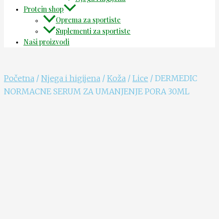
Protein shop
Oprema za sportiste
Suplementi za sportiste
Naši proizvodi
Početna
/
Njega i higijena
/
Koža
/
Lice
/ DERMEDIC
NORMACNE SERUM ZA UMANJENJE PORA 30ML