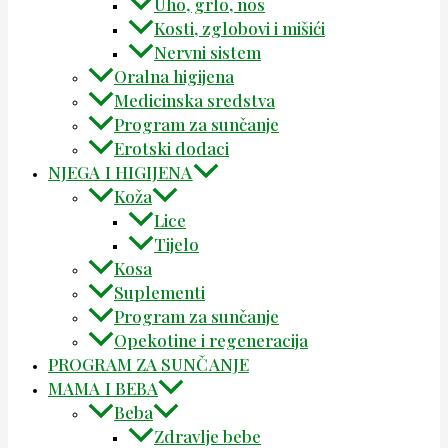
Uho, grlo, nos
Kosti, zglobovi i mišići
Nervni sistem
Oralna higijena
Medicinska sredstva
Program za sunčanje
Erotski dodaci
NJEGA I HIGIJENA
Koža
Lice
Tijelo
Kosa
Suplementi
Program za sunčanje
Opekotine i regeneracija
PROGRAM ZA SUNČANJE
MAMA I BEBA
Beba
Zdravlje bebe