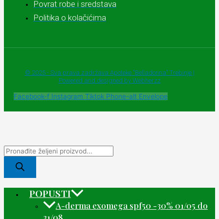
Povrat robe i sredstava
Politika o kolačićima
© 2025 - Sva prava zadržava Apoteke "Belladonna" Trebinje |
Powered and designed by Webherzz
Facebook-f
Instagram
Tiktok
Phone-alt
Envelope
POPUSTI
A-derma exomega spf50 -30% 01/05 do
31/08