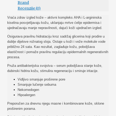
Brand
Recenzije (0)
Vraća zdrav izgled kože – aktivni kompleks AHA i L-argininska
kiselina posvjetljavaju kožu, uklanjaju mrtve ćelije epidermisa i
ujednačavaju manje nepravilnosti, dajući koži ujednačen izgled.
Osigurava pravilnu hidrataciju kroz sadržaj glicerina koji prodire u
dublje dijelove rožnatog sloja. Ostaje u koži i veže molekule vode
približno 24 sata. Kao rezultat, zaglađuje kožu, poboljšava
elastičnost i pomaže pravilnu regulaciju epidermalnih regenerativnih
procesa.
Pruža antibakterijska svojstva – serum poboljšava stanje kože,
dubinski hidrira kožu, stimulira regeneraciju i smiruje iritacije.
Vidljivo smanjuje proširene pore
Smanjuje lučenje sebuma
Nekomedogen
Hipoalergen
Preporučen za dnevnu njegu masne i kombinovane kože, sklone
proširenim porama.