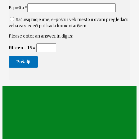
E-pošta
*
Sačuvaj moje ime, e-poštu i veb mesto u ovom pregledaču
veba za sledeći put kada komentarišem.
Please enter an answer in digits:
fifteen − 15 =