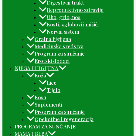
Digestivni trakt
Reproduktivno zdravlje
Uho, grlo, nos
Kosti, zglobovi i mišići
Nervni sistem
Oralna higijena
Medicinska sredstva
Program za sunčanje
Erotski dodaci
NJEGA I HIGIJENA
Koža
Lice
Tijelo
Kosa
Suplementi
Program za sunčanje
Opekotine i regeneracija
PROGRAM ZA SUNČANJE
MAMA I BEBA