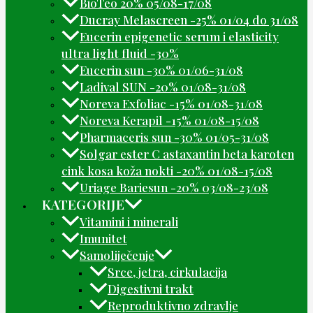
BioTeo 20% 05/08-17/08
Ducray Melascreen -25% 01/04 do 31/08
Eucerin epigenetic serum i elasticity
ultra light fluid -30%
Eucerin sun -30% 01/06-31/08
Ladival SUN -20% 01/08-31/08
Noreva Exfoliac -15% 01/08-31/08
Noreva Kerapil -15% 01/08-15/08
Pharmaceris sun -30% 01/05-31/08
Solgar ester C astaxantin beta karoten
cink kosa koža nokti -20% 01/08-15/08
Uriage Bariesun -20% 03/08-23/08
KATEGORIJE
Vitamini i minerali
Imunitet
Samoliječenje
Srce, jetra, cirkulacija
Digestivni trakt
Reproduktivno zdravlje