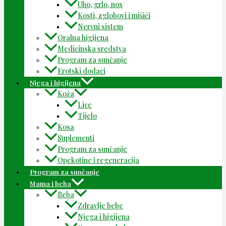
Uho, grlo, nos
Kosti, zglobovi i mišići
Nervni sistem
Oralna higijena
Medicinska sredstva
Program za sunčanje
Erotski dodaci
Njega i higijena
Koža
Lice
Tijelo
Kosa
Suplementi
Program za sunčanje
Opekotine i regeneracija
Program za sunčanje
Mama i beba
Beba
Zdravlje bebe
Njega i higijena