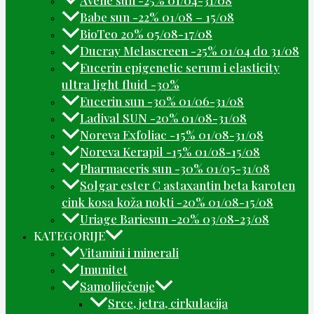
Babe sun -22% 01/08 – 15/08
BioTeo 20% 05/08-17/08
Ducray Melascreen -25% 01/04 do 31/08
Eucerin epigenetic serum i elasticity
ultra light fluid -30%
Eucerin sun -30% 01/06-31/08
Ladival SUN -20% 01/08-31/08
Noreva Exfoliac -15% 01/08-31/08
Noreva Kerapil -15% 01/08-15/08
Pharmaceris sun -30% 01/05-31/08
Solgar ester C astaxantin beta karoten
cink kosa koža nokti -20% 01/08-15/08
Uriage Bariesun -20% 03/08-23/08
KATEGORIJE
Vitamini i minerali
Imunitet
Samoliječenje
Srce, jetra, cirkulacija