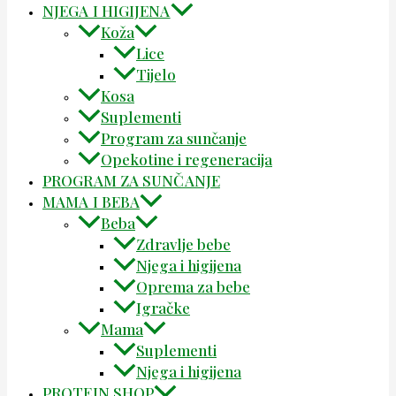
NJEGA I HIGIJENA
Koža
Lice
Tijelo
Kosa
Suplementi
Program za sunčanje
Opekotine i regeneracija
PROGRAM ZA SUNČANJE
MAMA I BEBA
Beba
Zdravlje bebe
Njega i higijena
Oprema za bebe
Igračke
Mama
Suplementi
Njega i higijena
PROTEIN SHOP