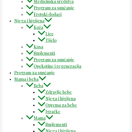
Medicinska sredstva
Program za sunčanje
Erotski dodaci
Njega i higijena
Koža
Lice
Tijelo
Kosa
Suplementi
Program za sunčanje
Opekotine i regeneracija
Program za sunčanje
Mama i beba
Beba
Zdravlje bebe
Njega i higijena
Oprema za bebe
Igračke
Mama
Suplementi
Njega i higijena