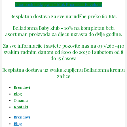
Facebook
Instagram
Tiktok
Phone-alt
Envelope
Besplatna dostava za sve narudžbe preko 60 KM.
Belladonna Baby klub - 10% na kompletan bebi
asortiman proizvoda za djecu uzrasta do dvije godine.
Za sve informacije i savjete pozovite nas na 059/260-410
svakim radnim danom od 8:00 do 20:30 i subotom od 8
do 15 časova
Besplatna dostava uz svaku kupljenu Belladonna kremu
za lice
Brendovi
Blog
O nama
Kontakt
Brendovi
Blog