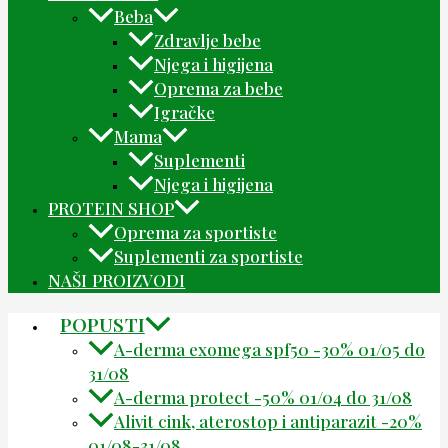
Beba
Zdravlje bebe
Njega i higijena
Oprema za bebe
Igračke
Mama
Suplementi
Njega i higijena
PROTEIN SHOP
Oprema za sportiste
Suplementi za sportiste
NAŠI PROIZVODI
POPUSTI
A-derma exomega spf50 -30% 01/05 do
31/08
A-derma protect -50% 01/04 do 31/08
Alivit cink, aterostop i antiparazit -20%
01/08-31/08