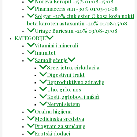
Noreva Kerapil -15% 01/08-15/08
Pharmaceris sun -30% 01/05-31/08
Solgar -20% cink ester C kosa koža nokti
beta karoten astaxantin -20% 01/08/15/08
Uriage Bariesun -20% 03/08-23/08
KATEGORIJE
Vitamini i minerali
Imunitet
Samoliječenje
Srce, jetra, cirkulacija
Digestivni trakt
Reproduktivno zdravlje
Uho, grlo, nos
Kosti, zglobovi i mišići
Nervni sistem
Oralna higijena
Medicinska sredstva
Program za sunčanje
Erotski dodaci