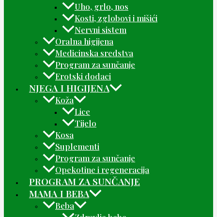
Uho, grlo, nos
Kosti, zglobovi i mišići
Nervni sistem
Oralna higijena
Medicinska sredstva
Program za sunčanje
Erotski dodaci
NJEGA I HIGIJENA
Koža
Lice
Tijelo
Kosa
Suplementi
Program za sunčanje
Opekotine i regeneracija
PROGRAM ZA SUNČANJE
MAMA I BEBA
Beba
Zdravlje bebe