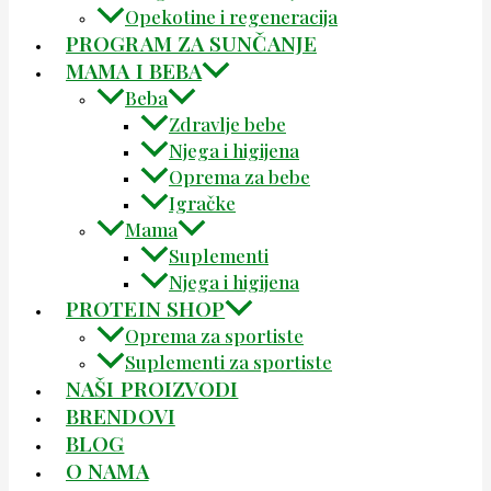
Opekotine i regeneracija
PROGRAM ZA SUNČANJE
MAMA I BEBA
Beba
Zdravlje bebe
Njega i higijena
Oprema za bebe
Igračke
Mama
Suplementi
Njega i higijena
PROTEIN SHOP
Oprema za sportiste
Suplementi za sportiste
NAŠI PROIZVODI
BRENDOVI
BLOG
O NAMA