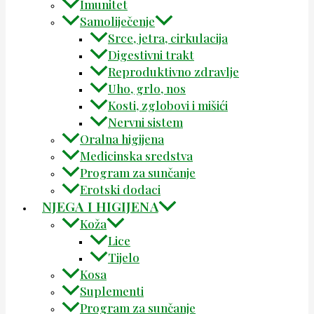
Imunitet
Samoliječenje
Srce, jetra, cirkulacija
Digestivni trakt
Reproduktivno zdravlje
Uho, grlo, nos
Kosti, zglobovi i mišići
Nervni sistem
Oralna higijena
Medicinska sredstva
Program za sunčanje
Erotski dodaci
NJEGA I HIGIJENA
Koža
Lice
Tijelo
Kosa
Suplementi
Program za sunčanje