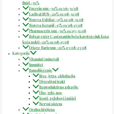
fluid -30%
Eucerin sun -30% 01/06-31/08
Ladival SUN -20% 01/08-31/08
Noreva Exfoliac -15% 01/08-31/08
Noreva Kerapil -15% 01/08-15/08
Pharmaceris sun -30% 01/05-31/08
Solgar ester C astaxantin beta karoten cink kosa
koža nokti -20% 01/08-15/08
Uriage Bariesun -20% 03/08-23/08
Kategorije
Vitamini i minerali
Imunitet
Samoliječenje
Srce, jetra, cirkulacija
Digestivni trakt
Reproduktivno zdravlje
Uho, grlo, nos
Kosti, zglobovi i mišići
Nervni sistem
Oralna higijena