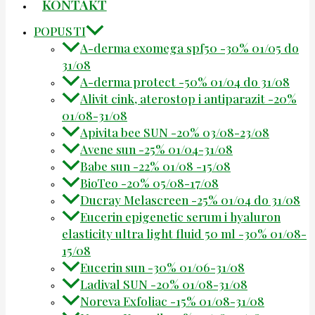
KONTAKT
POPUSTI
A-derma exomega spf50 -30% 01/05 do
31/08
A-derma protect -50% 01/04 do 31/08
Alivit cink, aterostop i antiparazit -20%
01/08-31/08
Apivita bee SUN -20% 03/08-23/08
Avene sun -25% 01/04-31/08
Babe sun -22% 01/08 -15/08
BioTeo -20% 05/08-17/08
Ducray Melascreen -25% 01/04 do 31/08
Eucerin epigenetic serum i hyaluron
elasticity ultra light fluid 50 ml -30% 01/08-
15/08
Eucerin sun -30% 01/06-31/08
Ladival SUN -20% 01/08-31/08
Noreva Exfoliac -15% 01/08-31/08