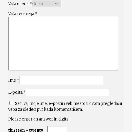
Vaša ocena
*
Vaša recenzija
*
Ime
*
E-pošta
*
Sačuvaj moje ime, e-poštu i veb mesto u ovom pregledaču
veba za sledeći put kada komentarišem.
Please enter an answer in digits:
thirteen + twenty =