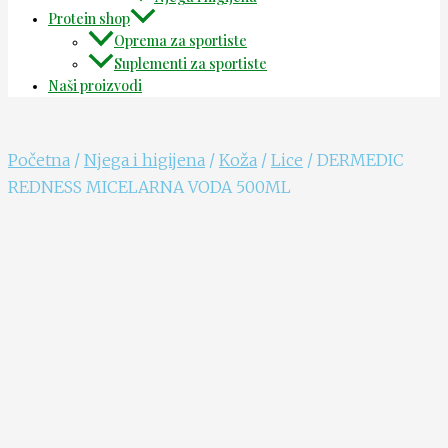
Protein shop
Oprema za sportiste
Suplementi za sportiste
Naši proizvodi
Početna
/
Njega i higijena
/
Koža
/
Lice
/ DERMEDIC
REDNESS MICELARNA VODA 500ML