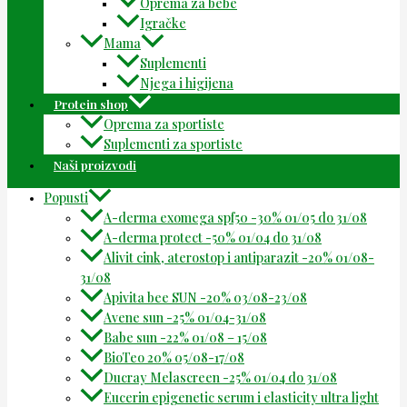
Oprema za bebe
Igračke
Mama
Suplementi
Njega i higijena
Protein shop
Oprema za sportiste
Suplementi za sportiste
Naši proizvodi
Popusti
A-derma exomega spf50 -30% 01/05 do 31/08
A-derma protect -50% 01/04 do 31/08
Alivit cink, aterostop i antiparazit -20% 01/08-
31/08
Apivita bee SUN -20% 03/08-23/08
Avene sun -25% 01/04-31/08
Babe sun -22% 01/08 – 15/08
BioTeo 20% 05/08-17/08
Ducray Melascreen -25% 01/04 do 31/08
Eucerin epigenetic serum i elasticity ultra light