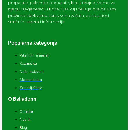
preparate, galenske preparate, kao i brojne kreme za
njegu i regeneraciju kože. Naš cilj i želja je bila da Vam
pružimo adekvatnu zdrastvenu zaštitu, dostupnost
stručnih savjeta i informacija.
Popularne kategorije
Vitamini i minerali
Kozmetika
Naši proizvodi
Mama i beba
Samoliječenje
O Belladonni
O nama
Naš tim
Blog