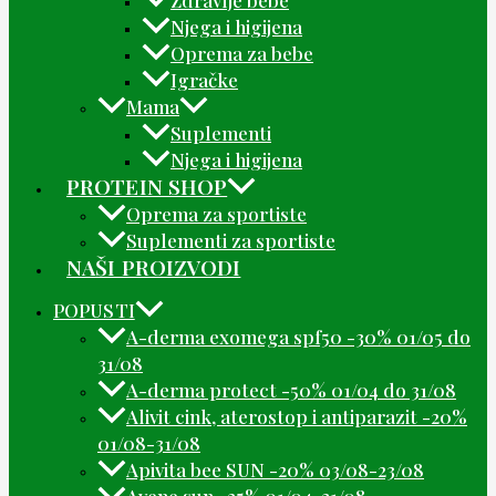
Njega i higijena
Oprema za bebe
Igračke
Mama
Suplementi
Njega i higijena
PROTEIN SHOP
Oprema za sportiste
Suplementi za sportiste
NAŠI PROIZVODI
POPUSTI
A-derma exomega spf50 -30% 01/05 do
31/08
A-derma protect -50% 01/04 do 31/08
Alivit cink, aterostop i antiparazit -20%
01/08-31/08
Apivita bee SUN -20% 03/08-23/08
Avene sun -25% 01/04-31/08