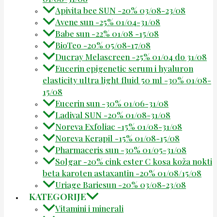
Apivita bee SUN -20% 03/08-23/08
Avene sun -25% 01/04-31/08
Babe sun -22% 01/08 -15/08
BioTeo -20% 05/08-17/08
Ducray Melascreen -25% 01/04 do 31/08
Eucerin epigenetic serum i hyaluron
elasticity ultra light fluid 50 ml -30% 01/08-
15/08
Eucerin sun -30% 01/06-31/08
Ladival SUN -20% 01/08-31/08
Noreva Exfoliac -15% 01/08-31/08
Noreva Kerapil -15% 01/08-15/08
Pharmaceris sun -30% 01/05-31/08
Solgar -20% cink ester C kosa koža nokti
beta karoten astaxantin -20% 01/08/15/08
Uriage Bariesun -20% 03/08-23/08
KATEGORIJE
Vitamini i minerali