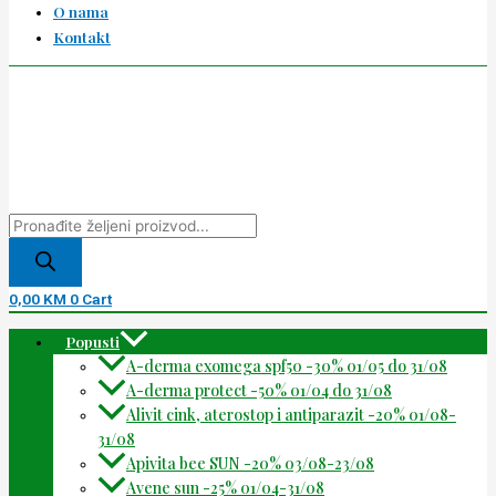
O nama
Kontakt
0,00
KM
0
Cart
Popusti
A-derma exomega spf50 -30% 01/05 do 31/08
A-derma protect -50% 01/04 do 31/08
Alivit cink, aterostop i antiparazit -20% 01/08-
31/08
Apivita bee SUN -20% 03/08-23/08
Avene sun -25% 01/04-31/08