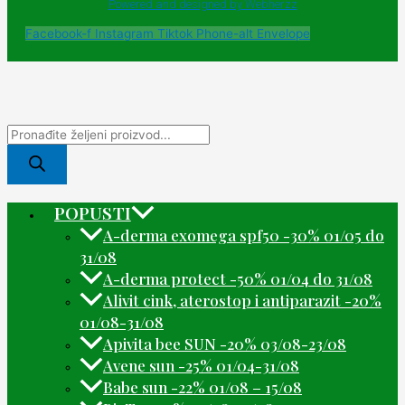
Powered and designed by Webherzz
Facebook-f
Instagram
Tiktok
Phone-alt
Envelope
POPUSTI
A-derma exomega spf50 -30% 01/05 do
31/08
A-derma protect -50% 01/04 do 31/08
Alivit cink, aterostop i antiparazit -20%
01/08-31/08
Apivita bee SUN -20% 03/08-23/08
Avene sun -25% 01/04-31/08
Babe sun -22% 01/08 – 15/08