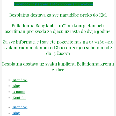
Facebook
Instagram
Tiktok
Phone-alt
Envelope
Besplatna dostava za sve narudžbe preko 60 KM.
Belladonna Baby klub - 10% na kompletan bebi
asortiman proizvoda za djecu uzrasta do dvije godine.
Za sve informacije i savjete pozovite nas na 059/260-410
svakim radnim danom od 8:00 do 20:30 i subotom od 8
do 15 časova
Besplatna dostava uz svaku kupljenu Belladonna kremu
za lice
Brendovi
Blog
O nama
Kontakt
Brendovi
Blog