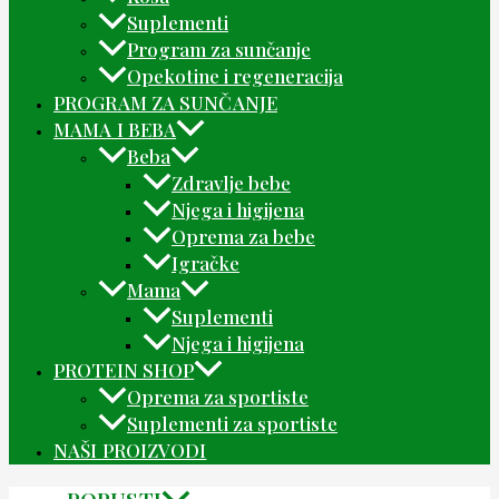
Suplementi
Program za sunčanje
Opekotine i regeneracija
PROGRAM ZA SUNČANJE
MAMA I BEBA
Beba
Zdravlje bebe
Njega i higijena
Oprema za bebe
Igračke
Mama
Suplementi
Njega i higijena
PROTEIN SHOP
Oprema za sportiste
Suplementi za sportiste
NAŠI PROIZVODI
POPUSTI