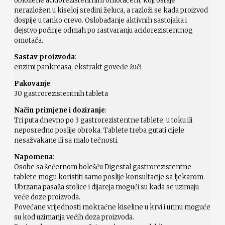
obložene acidorezistentnim omotačem, koji ostaje
nerazložen u kiseloj sredini želuca, a razloži se kada proizvod
dospije u tanko crevo. Oslobađanje aktivnih sastojaka i
dejstvo počinje odmah po rastvaranju acidorezistentnog
omotača.
Sastav proizvoda
:
enzimi pankreasa, ekstrakt goveđe žuči
Pakovanje
:
30 gastrorezistentnih tableta
Način primjene i doziranje
:
Tri puta dnevno po 3 gastrorezistentne tablete, u toku ili
neposredno poslije obroka. Tablete treba gutati cijele
nesažvakane ili sa malo tečnosti.
Napomena
:
Osobe sa šećernom bolešću Digestal gastrorezistentne
tablete mogu koristiti samo poslije konsultacije sa ljekarom.
Ubrzana pasaža stolice i dijareja mogući su kada se uzimaju
veće doze proizvoda.
Povećane vrijednosti mokraćne kiseline u krvi i urinu moguće
su kod uzimanja većih doza proizvoda.