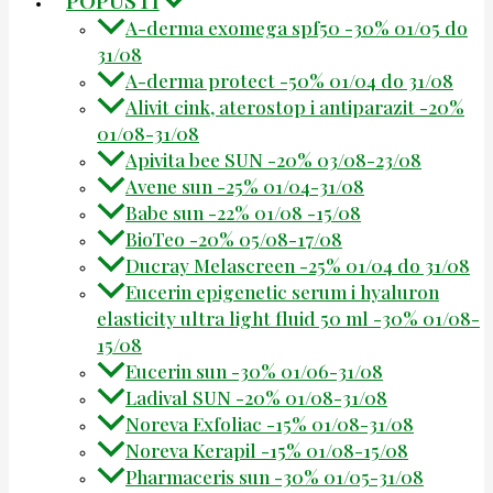
A-derma exomega spf50 -30% 01/05 do
31/08
A-derma protect -50% 01/04 do 31/08
Alivit cink, aterostop i antiparazit -20%
01/08-31/08
Apivita bee SUN -20% 03/08-23/08
Avene sun -25% 01/04-31/08
Babe sun -22% 01/08 -15/08
BioTeo -20% 05/08-17/08
Ducray Melascreen -25% 01/04 do 31/08
Eucerin epigenetic serum i hyaluron
elasticity ultra light fluid 50 ml -30% 01/08-
15/08
Eucerin sun -30% 01/06-31/08
Ladival SUN -20% 01/08-31/08
Noreva Exfoliac -15% 01/08-31/08
Noreva Kerapil -15% 01/08-15/08
Pharmaceris sun -30% 01/05-31/08