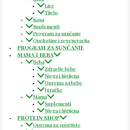
Lice
Tijelo
Kosa
Suplementi
Program za sunčanje
Opekotine i regeneracija
PROGRAM ZA SUNČANJE
MAMA I BEBA
Beba
Zdravlje bebe
Njega i higijena
Oprema za bebe
Igračke
Mama
Suplementi
Njega i higijena
PROTEIN SHOP
Oprema za sportiste