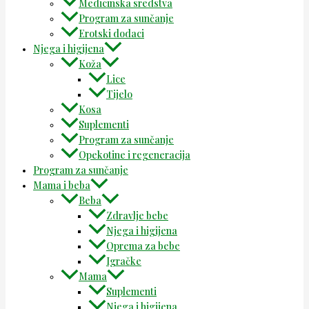
Medicinska sredstva
Program za sunčanje
Erotski dodaci
Njega i higijena
Koža
Lice
Tijelo
Kosa
Suplementi
Program za sunčanje
Opekotine i regeneracija
Program za sunčanje
Mama i beba
Beba
Zdravlje bebe
Njega i higijena
Oprema za bebe
Igračke
Mama
Suplementi
Njega i higijena