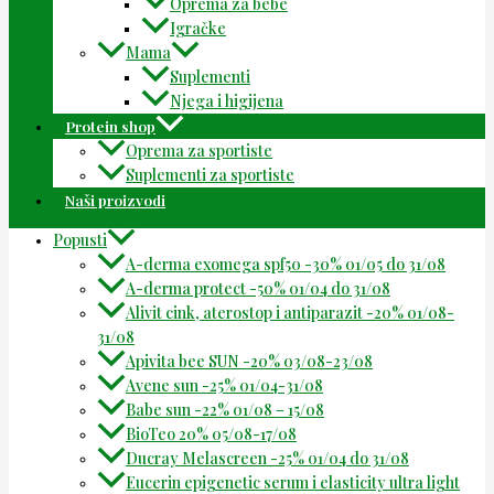
Oprema za bebe
Igračke
Mama
Suplementi
Njega i higijena
Protein shop
Oprema za sportiste
Suplementi za sportiste
Naši proizvodi
Popusti
A-derma exomega spf50 -30% 01/05 do 31/08
A-derma protect -50% 01/04 do 31/08
Alivit cink, aterostop i antiparazit -20% 01/08-
31/08
Apivita bee SUN -20% 03/08-23/08
Avene sun -25% 01/04-31/08
Babe sun -22% 01/08 – 15/08
BioTeo 20% 05/08-17/08
Ducray Melascreen -25% 01/04 do 31/08
Eucerin epigenetic serum i elasticity ultra light