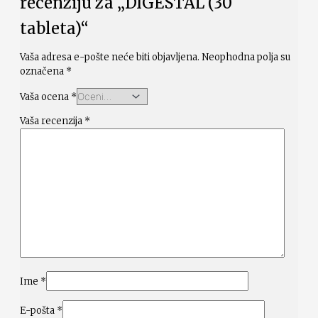
recenziju za „DIGESTAL (30
tableta)“
Vaša adresa e-pošte neće biti objavljena.
Neophodna polja su
označena
*
Vaša ocena
*
Vaša recenzija
*
Ime
*
E-pošta
*