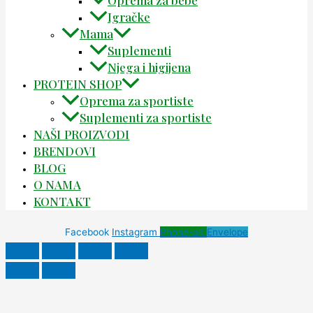
Oprema za bebe
Igračke
Mama
Suplementi
Njega i higijena
PROTEIN SHOP
Oprema za sportiste
Suplementi za sportiste
NAŠI PROIZVODI
BRENDOVI
BLOG
O NAMA
KONTAKT
Facebook
Instagram
Phone-alt
Envelope