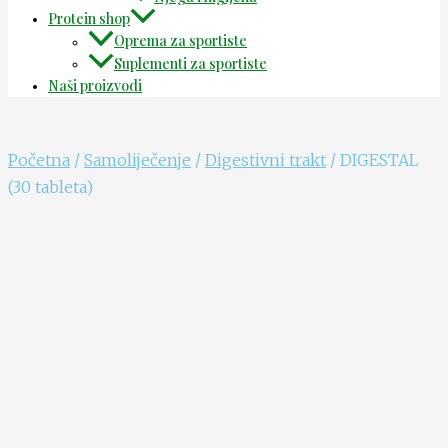
Protein shop
Oprema za sportiste
Suplementi za sportiste
Naši proizvodi
Početna
/
Samoliječenje
/
Digestivni trakt
/ DIGESTAL
(30 tableta)