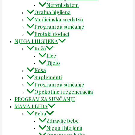
Nervni sistem
Oralna higijena
Medicinska sredstva
Program za sunčanje
Erotski dodaci
NJEGA I HIGIJENA
Koža
Lice
Tijelo
Kosa
Suplementi
Program za sunčanje
Opekotine i regeneracija
PROGRAM ZA SUNČANJE
MAMA I BEBA
Beba
Zdravlje bebe
Njega i higijena