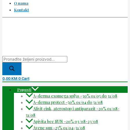
O nama
Kontakt
0,00
KM
0
Cart
Popusti
A-derma exomega spf50 -30% 01/05 do 31/08
A-derma protect -50% 01/04 do 31/08
Alivit cink, aterostop i antiparazit -20% 01/08-
31/08
Apivita bee SUN -20% 03/08-23/08
Avene sun -25% 01/04-31/08