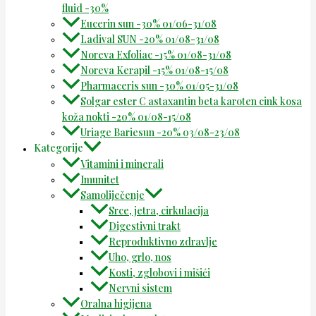
fluid -30%
Eucerin sun -30% 01/06-31/08
Ladival SUN -20% 01/08-31/08
Noreva Exfoliac -15% 01/08-31/08
Noreva Kerapil -15% 01/08-15/08
Pharmaceris sun -30% 01/05-31/08
Solgar ester C astaxantin beta karoten cink kosa
koža nokti -20% 01/08-15/08
Uriage Bariesun -20% 03/08-23/08
Kategorije
Vitamini i minerali
Imunitet
Samoliječenje
Srce, jetra, cirkulacija
Digestivni trakt
Reproduktivno zdravlje
Uho, grlo, nos
Kosti, zglobovi i mišići
Nervni sistem
Oralna higijena