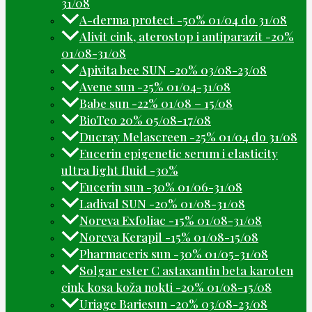
31/08
A-derma protect -50% 01/04 do 31/08
Alivit cink, aterostop i antiparazit -20%
01/08-31/08
Apivita bee SUN -20% 03/08-23/08
Avene sun -25% 01/04-31/08
Babe sun -22% 01/08 – 15/08
BioTeo 20% 05/08-17/08
Ducray Melascreen -25% 01/04 do 31/08
Eucerin epigenetic serum i elasticity
ultra light fluid -30%
Eucerin sun -30% 01/06-31/08
Ladival SUN -20% 01/08-31/08
Noreva Exfoliac -15% 01/08-31/08
Noreva Kerapil -15% 01/08-15/08
Pharmaceris sun -30% 01/05-31/08
Solgar ester C astaxantin beta karoten
cink kosa koža nokti -20% 01/08-15/08
Uriage Bariesun -20% 03/08-23/08