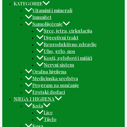
KATEGORIJE
Vitamini i minerali
Imunitet
Samoliječenje
Srce, jetra, cirkulacija
Digestivni trakt
Reproduktivno zdravlje
Uho, grlo, nos
Kosti, zglobovi i mišići
Nervni sistem
Oralna higijena
Medicinska sredstva
Program za sunčanje
Erotski dodaci
NJEGA I HIGIJENA
Koža
Lice
Tijelo
Kosa