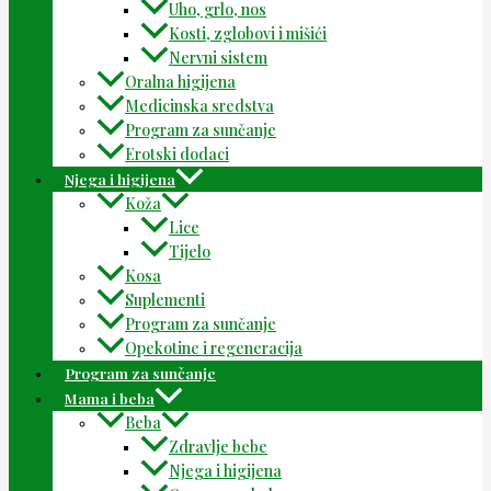
Uho, grlo, nos
Kosti, zglobovi i mišići
Nervni sistem
Oralna higijena
Medicinska sredstva
Program za sunčanje
Erotski dodaci
Njega i higijena
Koža
Lice
Tijelo
Kosa
Suplementi
Program za sunčanje
Opekotine i regeneracija
Program za sunčanje
Mama i beba
Beba
Zdravlje bebe
Njega i higijena