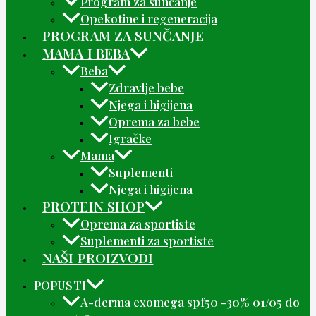
Program za sunčanje
Opekotine i regeneracija
PROGRAM ZA SUNČANJE
MAMA I BEBA
Beba
Zdravlje bebe
Njega i higijena
Oprema za bebe
Igračke
Mama
Suplementi
Njega i higijena
PROTEIN SHOP
Oprema za sportiste
Suplementi za sportiste
NAŠI PROIZVODI
POPUSTI
A-derma exomega spf50 -30% 01/05 do