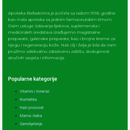
Apoteka Belladonna je počela sa radom 1996. godine
kao mala apoteka sa jednim farmaceutskim timom.
Osim usluge izdavanja lijekova, suplemenata i
medicinskih sredstava izrađujemo magistralne
preparate, galenske preparate, kao i brojne kreme za
njegu i regeneraciju kože. Naš cilj i želja je bila da Vam
pružimo adekvatnu zdrastvenu zaštitu, dostupnost
stručnih savjeta i informacija.
Popularne kategorije
Vitamini i minerali
Kozmetika
Naši proizvodi
Mama i beba
Samoliječenje