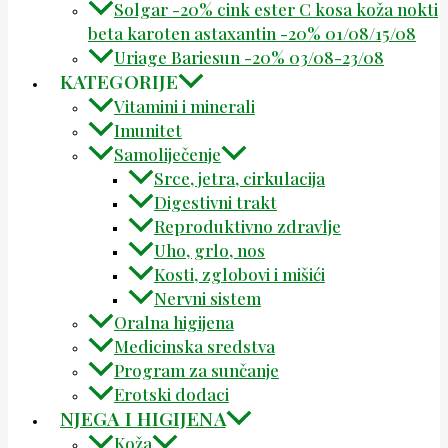
Solgar -20% cink ester C kosa koža nokti
beta karoten astaxantin -20% 01/08/15/08
Uriage Bariesun -20% 03/08-23/08
KATEGORIJE
Vitamini i minerali
Imunitet
Samoliječenje
Srce, jetra, cirkulacija
Digestivni trakt
Reproduktivno zdravlje
Uho, grlo, nos
Kosti, zglobovi i mišići
Nervni sistem
Oralna higijena
Medicinska sredstva
Program za sunčanje
Erotski dodaci
NJEGA I HIGIJENA
Koža