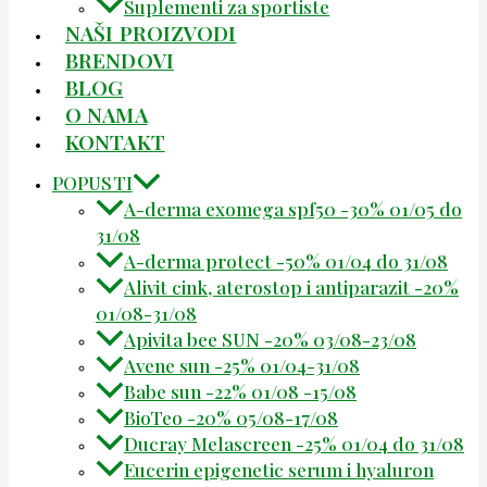
Suplementi za sportiste
NAŠI PROIZVODI
BRENDOVI
BLOG
O NAMA
KONTAKT
POPUSTI
A-derma exomega spf50 -30% 01/05 do
31/08
A-derma protect -50% 01/04 do 31/08
Alivit cink, aterostop i antiparazit -20%
01/08-31/08
Apivita bee SUN -20% 03/08-23/08
Avene sun -25% 01/04-31/08
Babe sun -22% 01/08 -15/08
BioTeo -20% 05/08-17/08
Ducray Melascreen -25% 01/04 do 31/08
Eucerin epigenetic serum i hyaluron