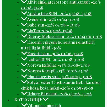
Alivit cink, aterostop i antiparazit -20%
01/08-31/08
Apivita bee SUN -20% 03/08-23/08
Avene sun -25% 01/04-31/08
Babe sun -22% 01/08 – 15/08
BioTeo 20% 05/08-17/08
Ducray Melascreen -25% 01/04 do 31/08
Eucerin epigenetic serum i elasticity
ultra light fluid -30%
Eucerin sun -30% 01/06-31/08
Ladival SUN -20% 01/08-31/08
Noreva Exfoliac -15% 01/08-31/08
Noreva Kerapil -15% 01/08-15/08
Pharmaceris sun -30% 01/05-31/08
Solgar ester C astaxantin beta karoten
cink kosa koža nokti -20% 01/08-15/08
Uriage Bariesun -20% 03/08-23/08
KATEGORIJE
Vitamini i minerali