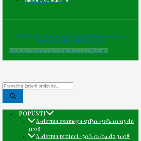
Politika o kolačićima
© 2025 - Sva prava zadržava Apoteke "Belladonna" Trebinje |
Powered and designed by Webherzz
Facebook-f
Instagram
Tiktok
Phone-alt
Envelope
POPUSTI
A-derma exomega spf50 -30% 01/05 do
31/08
A-derma protect -50% 01/04 do 31/08