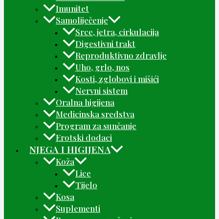
Imunitet
Samoliječenje
Srce, jetra, cirkulacija
Digestivni trakt
Reproduktivno zdravlje
Uho, grlo, nos
Kosti, zglobovi i mišići
Nervni sistem
Oralna higijena
Medicinska sredstva
Program za sunčanje
Erotski dodaci
NJEGA I HIGIJENA
Koža
Lice
Tijelo
Kosa
Suplementi