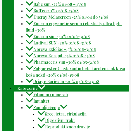
Babe sun -22% 01/08 – 15/08
BioTeo 20% 05/08-17/08
Ducray Melascreen -25% 01/04 do 31/08
Eucerin epigenetic serum i elasticity ultra light
fluid -30%
Eucerin sun -30% 01/06-31/08
Ladival SUN -20% 01/08-31/08
Noreva Exfoliac -15% 01/08-31/08
Noreva Kerapil -15% 01/08-15/08
Pharmaceris sun -30% 01/05-31/08
Solgar ester C astaxantin beta karoten cink kosa
koža nokti -20% 01/08-15/08
Uriage Bariesun -20% 03/08-23/08
Kategorije
Vitamini i minerali
Imunitet
Samoliječenje
Srce, jetra, cirkulacija
Digestivni trakt
Reproduktivno zdravlje