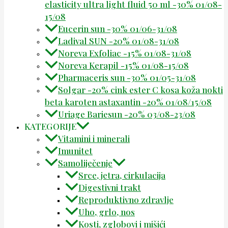
elasticity ultra light fluid 50 ml -30% 01/08-
15/08
Eucerin sun -30% 01/06-31/08
Ladival SUN -20% 01/08-31/08
Noreva Exfoliac -15% 01/08-31/08
Noreva Kerapil -15% 01/08-15/08
Pharmaceris sun -30% 01/05-31/08
Solgar -20% cink ester C kosa koža nokti
beta karoten astaxantin -20% 01/08/15/08
Uriage Bariesun -20% 03/08-23/08
KATEGORIJE
Vitamini i minerali
Imunitet
Samoliječenje
Srce, jetra, cirkulacija
Digestivni trakt
Reproduktivno zdravlje
Uho, grlo, nos
Kosti, zglobovi i mišići