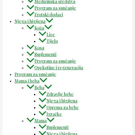
Medicinska sredstva
Program za sunčanje
Erotski dodaci
Njega i higijena
Koža
Lice
Tijelo
Kosa
Suplementi
Program za sunčanje
Opekotine i regeneracija
Program za sunčanje
Mama i beba
Beba
Zdravlje bebe
Njega i higijena
Oprema za bebe
Igračke
Mama
Suplementi
Njega i higijena