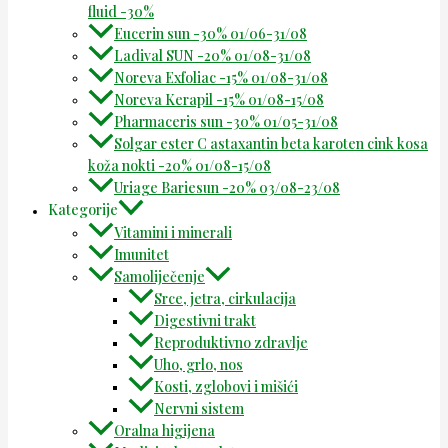
fluid -30%
Eucerin sun -30% 01/06-31/08
Ladival SUN -20% 01/08-31/08
Noreva Exfoliac -15% 01/08-31/08
Noreva Kerapil -15% 01/08-15/08
Pharmaceris sun -30% 01/05-31/08
Solgar ester C astaxantin beta karoten cink kosa
koža nokti -20% 01/08-15/08
Uriage Bariesun -20% 03/08-23/08
Kategorije
Vitamini i minerali
Imunitet
Samoliječenje
Srce, jetra, cirkulacija
Digestivni trakt
Reproduktivno zdravlje
Uho, grlo, nos
Kosti, zglobovi i mišići
Nervni sistem
Oralna higijena