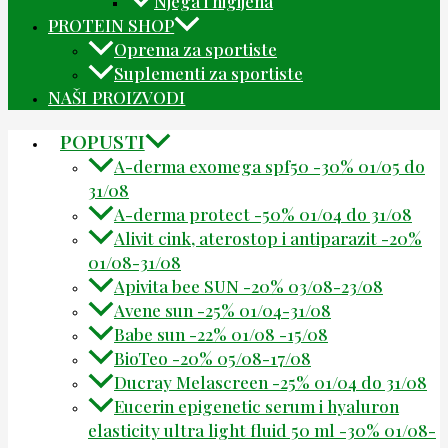
Njega i higijena
PROTEIN SHOP
Oprema za sportiste
Suplementi za sportiste
NAŠI PROIZVODI
POPUSTI
A-derma exomega spf50 -30% 01/05 do
31/08
A-derma protect -50% 01/04 do 31/08
Alivit cink, aterostop i antiparazit -20%
01/08-31/08
Apivita bee SUN -20% 03/08-23/08
Avene sun -25% 01/04-31/08
Babe sun -22% 01/08 -15/08
BioTeo -20% 05/08-17/08
Ducray Melascreen -25% 01/04 do 31/08
Eucerin epigenetic serum i hyaluron
elasticity ultra light fluid 50 ml -30% 01/08-