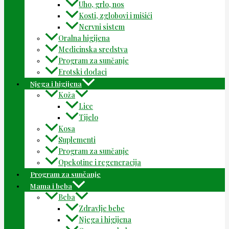
Uho, grlo, nos
Kosti, zglobovi i mišići
Nervni sistem
Oralna higijena
Medicinska sredstva
Program za sunčanje
Erotski dodaci
Njega i higijena
Koža
Lice
Tijelo
Kosa
Suplementi
Program za sunčanje
Opekotine i regeneracija
Program za sunčanje
Mama i beba
Beba
Zdravlje bebe
Njega i higijena