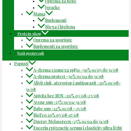
Oprema za bebe
Igračke
Mama
Suplementi
Njega i higijena
Protein shop
Oprema za sportiste
Suplementi za sportiste
Naši proizvodi
Popusti
A-derma exomega spf50 -30% 01/05 do 31/08
A-derma protect -50% 01/04 do 31/08
Alivit cink, aterostop i antiparazit -20% 01/08-
31/08
Apivita bee SUN -20% 03/08-23/08
Avene sun -25% 01/04-31/08
Babe sun -22% 01/08 – 15/08
BioTeo 20% 05/08-17/08
Ducray Melascreen -25% 01/04 do 31/08
Eucerin epigenetic serum i elasticity ultra light