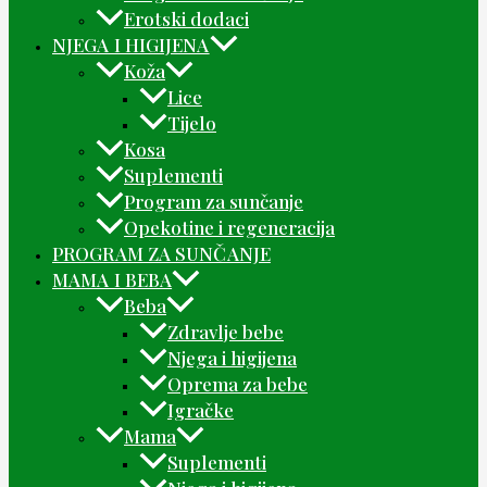
Erotski dodaci
NJEGA I HIGIJENA
Koža
Lice
Tijelo
Kosa
Suplementi
Program za sunčanje
Opekotine i regeneracija
PROGRAM ZA SUNČANJE
MAMA I BEBA
Beba
Zdravlje bebe
Njega i higijena
Oprema za bebe
Igračke
Mama
Suplementi