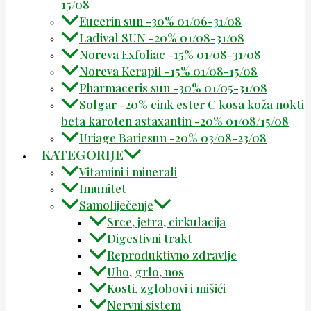
15/08
Eucerin sun -30% 01/06-31/08
Ladival SUN -20% 01/08-31/08
Noreva Exfoliac -15% 01/08-31/08
Noreva Kerapil -15% 01/08-15/08
Pharmaceris sun -30% 01/05-31/08
Solgar -20% cink ester C kosa koža nokti
beta karoten astaxantin -20% 01/08/15/08
Uriage Bariesun -20% 03/08-23/08
KATEGORIJE
Vitamini i minerali
Imunitet
Samoliječenje
Srce, jetra, cirkulacija
Digestivni trakt
Reproduktivno zdravlje
Uho, grlo, nos
Kosti, zglobovi i mišići
Nervni sistem