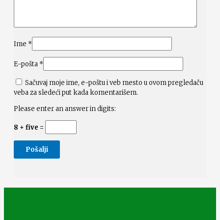
Ime
*
E-pošta
*
Sačuvaj moje ime, e-poštu i veb mesto u ovom pregledaču
veba za sledeći put kada komentarišem.
Please enter an answer in digits:
8 + five =