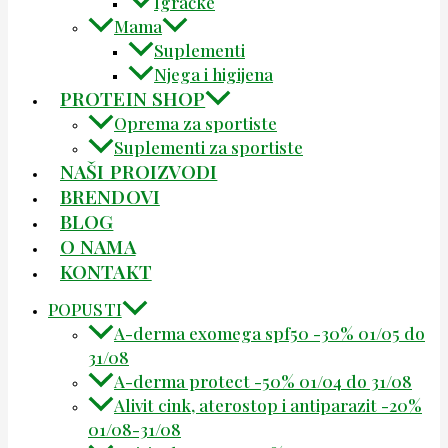
Igračke
Mama
Suplementi
Njega i higijena
PROTEIN SHOP
Oprema za sportiste
Suplementi za sportiste
NAŠI PROIZVODI
BRENDOVI
BLOG
O NAMA
KONTAKT
POPUSTI
A-derma exomega spf50 -30% 01/05 do
31/08
A-derma protect -50% 01/04 do 31/08
Alivit cink, aterostop i antiparazit -20%
01/08-31/08