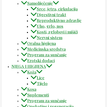
Samoliječenje
Srce, jetra, cirkulacija
Digestivni trakt
Reproduktivno zdravlje
Uho, grlo, nos
Kosti, zglobovi i mišići
Nervni sistem
Oralna higijena
Medicinska sredstva
Program za sunčanje
Erotski dodaci
NJEGA I HIGIJENA
Koža
Lice
Tijelo
Kosa
Suplementi
Program za sunčanje
Opekotine i regeneracija