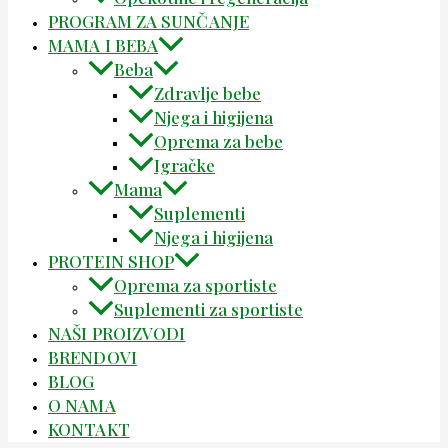
PROGRAM ZA SUNČANJE
MAMA I BEBA
Beba
Zdravlje bebe
Njega i higijena
Oprema za bebe
Igračke
Mama
Suplementi
Njega i higijena
PROTEIN SHOP
Oprema za sportiste
Suplementi za sportiste
NAŠI PROIZVODI
BRENDOVI
BLOG
O NAMA
KONTAKT