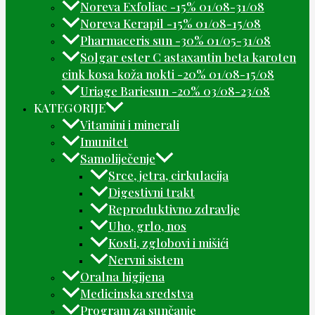
Noreva Exfoliac -15% 01/08-31/08
Noreva Kerapil -15% 01/08-15/08
Pharmaceris sun -30% 01/05-31/08
Solgar ester C astaxantin beta karoten
cink kosa koža nokti -20% 01/08-15/08
Uriage Bariesun -20% 03/08-23/08
KATEGORIJE
Vitamini i minerali
Imunitet
Samoliječenje
Srce, jetra, cirkulacija
Digestivni trakt
Reproduktivno zdravlje
Uho, grlo, nos
Kosti, zglobovi i mišići
Nervni sistem
Oralna higijena
Medicinska sredstva
Program za sunčanje