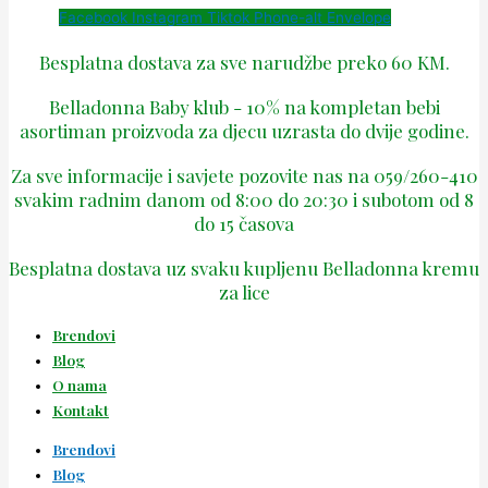
Facebook
Instagram
Tiktok
Phone-alt
Envelope
Besplatna dostava za sve narudžbe preko 60 KM.
Belladonna Baby klub - 10% na kompletan bebi
asortiman proizvoda za djecu uzrasta do dvije godine.
Za sve informacije i savjete pozovite nas na 059/260-410
svakim radnim danom od 8:00 do 20:30 i subotom od 8
do 15 časova
Besplatna dostava uz svaku kupljenu Belladonna kremu
za lice
Brendovi
Blog
O nama
Kontakt
Brendovi
Blog