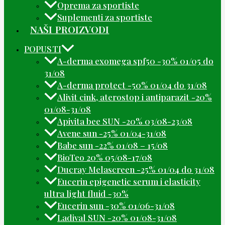
Oprema za sportiste
Suplementi za sportiste
NAŠI PROIZVODI
POPUSTI
A-derma exomega spf50 -30% 01/05 do
31/08
A-derma protect -50% 01/04 do 31/08
Alivit cink, aterostop i antiparazit -20%
01/08-31/08
Apivita bee SUN -20% 03/08-23/08
Avene sun -25% 01/04-31/08
Babe sun -22% 01/08 – 15/08
BioTeo 20% 05/08-17/08
Ducray Melascreen -25% 01/04 do 31/08
Eucerin epigenetic serum i elasticity
ultra light fluid -30%
Eucerin sun -30% 01/06-31/08
Ladival SUN -20% 01/08-31/08