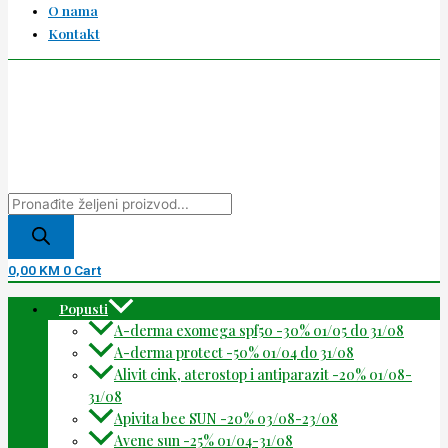
O nama
Kontakt
0,00
KM
0
Cart
Popusti
A-derma exomega spf50 -30% 01/05 do 31/08
A-derma protect -50% 01/04 do 31/08
Alivit cink, aterostop i antiparazit -20% 01/08-
31/08
Apivita bee SUN -20% 03/08-23/08
Avene sun -25% 01/04-31/08