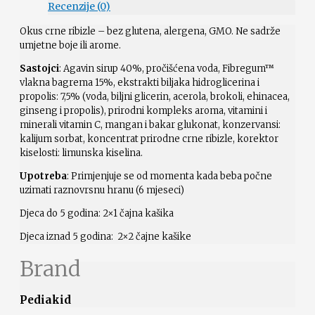
Recenzije (0)
Okus crne ribizle – bez glutena, alergena, GMO. Ne sadrže
umjetne boje ili arome.
Sastojci
: Agavin sirup 40%, pročišćena voda, Fibregum™
vlakna bagrema 15%, ekstrakti biljaka hidroglicerina i
propolis: 7,5% (voda, biljni glicerin, acerola, brokoli, ehinacea,
ginseng i propolis), prirodni kompleks aroma, vitamini i
minerali vitamin C, mangan i bakar glukonat, konzervansi:
kalijum sorbat, koncentrat prirodne crne ribizle, korektor
kiselosti: limunska kiselina.
Upotreba
: Primjenjuje se od momenta kada beba počne
uzimati raznovrsnu hranu (6 mjeseci)
Djeca do 5 godina: 2×1 čajna kašika
Djeca iznad 5 godina: 2×2 čajne kašike
Brand
Pediakid