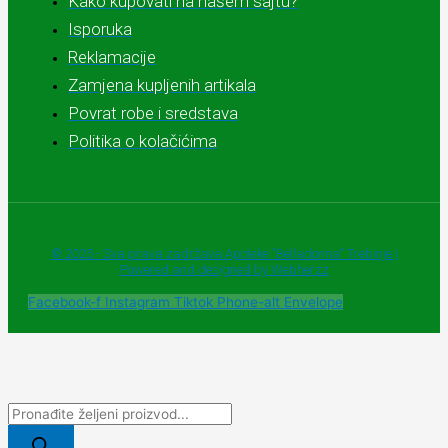
Kako kupovati na našem sajtu?
Isporuka
Reklamacije
Zamjena kupljenih artikala
Povrat robe i sredstava
Politika o kolačićima
© 2025 - Sva prava zadržava Apoteke "Belladonna" Trebinje |
Powered and designed by Webherzz
Facebook-f
Instagram
Tiktok
Phone-alt
Envelope