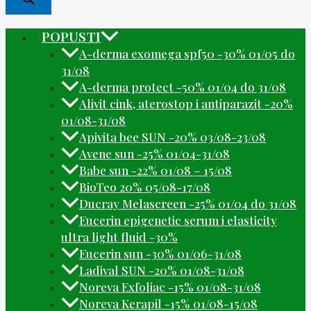
POPUSTI
A-derma exomega spf50 -30% 01/05 do
31/08
A-derma protect -50% 01/04 do 31/08
Alivit cink, aterostop i antiparazit -20%
01/08-31/08
Apivita bee SUN -20% 03/08-23/08
Avene sun -25% 01/04-31/08
Babe sun -22% 01/08 – 15/08
BioTeo 20% 05/08-17/08
Ducray Melascreen -25% 01/04 do 31/08
Eucerin epigenetic serum i elasticity
ultra light fluid -30%
Eucerin sun -30% 01/06-31/08
Ladival SUN -20% 01/08-31/08
Noreva Exfoliac -15% 01/08-31/08
Noreva Kerapil -15% 01/08-15/08