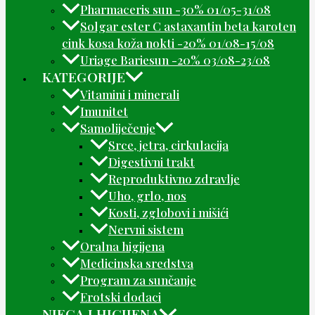
Pharmaceris sun -30% 01/05-31/08
Solgar ester C astaxantin beta karoten
cink kosa koža nokti -20% 01/08-15/08
Uriage Bariesun -20% 03/08-23/08
KATEGORIJE
Vitamini i minerali
Imunitet
Samoliječenje
Srce, jetra, cirkulacija
Digestivni trakt
Reproduktivno zdravlje
Uho, grlo, nos
Kosti, zglobovi i mišići
Nervni sistem
Oralna higijena
Medicinska sredstva
Program za sunčanje
Erotski dodaci
NJEGA I HIGIJENA