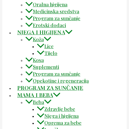
Oralna higijena
Medicinska sredstva
Program za sunčanje
Erotski dodaci
NJEGA I HIGIJENA
Koža
Lice
Tijelo
Kosa
Suplementi
Program za sunčanje
Opekotine i regeneracija
PROGRAM ZA SUNČANJE
MAMA I BEBA
Beba
Zdravlje bebe
Njega i higijena
Oprema za bebe