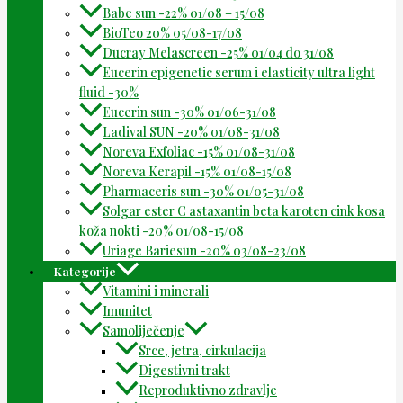
Babe sun -22% 01/08 – 15/08
BioTeo 20% 05/08-17/08
Ducray Melascreen -25% 01/04 do 31/08
Eucerin epigenetic serum i elasticity ultra light
fluid -30%
Eucerin sun -30% 01/06-31/08
Ladival SUN -20% 01/08-31/08
Noreva Exfoliac -15% 01/08-31/08
Noreva Kerapil -15% 01/08-15/08
Pharmaceris sun -30% 01/05-31/08
Solgar ester C astaxantin beta karoten cink kosa
koža nokti -20% 01/08-15/08
Uriage Bariesun -20% 03/08-23/08
Kategorije
Vitamini i minerali
Imunitet
Samoliječenje
Srce, jetra, cirkulacija
Digestivni trakt
Reproduktivno zdravlje