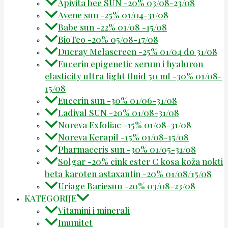
Apivita bee SUN -20% 03/08-23/08
Avene sun -25% 01/04-31/08
Babe sun -22% 01/08 -15/08
BioTeo -20% 05/08-17/08
Ducray Melascreen -25% 01/04 do 31/08
Eucerin epigenetic serum i hyaluron
elasticity ultra light fluid 50 ml -30% 01/08-
15/08
Eucerin sun -30% 01/06-31/08
Ladival SUN -20% 01/08-31/08
Noreva Exfoliac -15% 01/08-31/08
Noreva Kerapil -15% 01/08-15/08
Pharmaceris sun -30% 01/05-31/08
Solgar -20% cink ester C kosa koža nokti
beta karoten astaxantin -20% 01/08/15/08
Uriage Bariesun -20% 03/08-23/08
KATEGORIJE
Vitamini i minerali
Imunitet