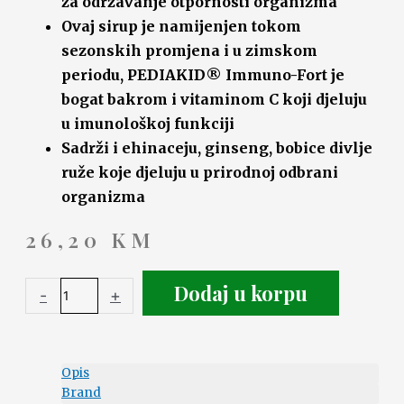
za održavanje otpornosti organizma
Ovaj sirup je namijenjen tokom
sezonskih promjena i u zimskom
periodu, PEDIAKID® Immuno-Fort je
bogat bakrom i vitaminom C koji djeluju
u imunološkoj funkciji
Sadrži i ehinaceju, ginseng, bobice divlje
ruže koje djeluju u prirodnoj odbrani
organizma
26,20
KM
Dodaj u korpu
-
+
Opis
Brand