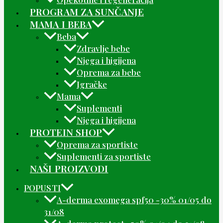
PROGRAM ZA SUNČANJE
MAMA I BEBA
Beba
Zdravlje bebe
Njega i higijena
Oprema za bebe
Igračke
Mama
Suplementi
Njega i higijena
PROTEIN SHOP
Oprema za sportiste
Suplementi za sportiste
NAŠI PROIZVODI
POPUSTI
A-derma exomega spf50 -30% 01/05 do
31/08