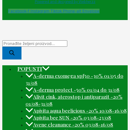
Powered and designed by Webherzz
Facebook-f
Instagram
Tiktok
Phone-alt
Envelope
POPUSTI
A-derma exomega spf50 -30% 01/05 do
31/08
A-derma protect -50% 01/04 do 31/08
Alivit cink, aterostop i antiparazit -20%
01/08-31/08
Apivita aqua beelicious -20% 10/08-16/08
Apivita bee SUN -20% 03/08-23/08
Avene cleanance -20% 03/08-16/08