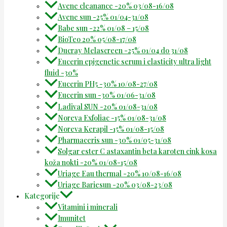
Avene cleanance -20% 03/08-16/08
Avene sun -25% 01/04-31/08
Babe sun -22% 01/08 – 15/08
BioTeo 20% 05/08-17/08
Ducray Melascreen -25% 01/04 do 31/08
Eucerin epigenetic serum i elasticity ultra light
fluid -30%
Eucerin PH5 -30% 10/08-27/08
Eucerin sun -30% 01/06-31/08
Ladival SUN -20% 01/08-31/08
Noreva Exfoliac -15% 01/08-31/08
Noreva Kerapil -15% 01/08-15/08
Pharmaceris sun -30% 01/05-31/08
Solgar ester C astaxantin beta karoten cink kosa
koža nokti -20% 01/08-15/08
Uriage Eau thermal -20% 10/08-16/08
Uriage Bariesun -20% 03/08-23/08
Kategorije
Vitamini i minerali
Imunitet