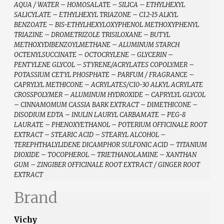
AQUA / WATER – HOMOSALATE – SILICA – ETHYLHEXYL
SALICYLATE – ETHYLHEXYL TRIAZONE – C12-15 ALKYL
BENZOATE – BIS-ETHYLHEXYLOXYPHENOL METHOXYPHENYL
TRIAZINE – DROMETRIZOLE TRISILOXANE – BUTYL
METHOXYDIBENZOYLMETHANE – ALUMINUM STARCH
OCTENYLSUCCINATE – OCTOCRYLENE – GLYCERIN –
PENTYLENE GLYCOL – STYRENE/ACRYLATES COPOLYMER –
POTASSIUM CETYL PHOSPHATE – PARFUM / FRAGRANCE –
CAPRYLYL METHICONE – ACRYLATES/C10-30 ALKYL ACRYLATE
CROSSPOLYMER – ALUMINUM HYDROXIDE – CAPRYLYL GLYCOL
– CINNAMOMUM CASSIA BARK EXTRACT – DIMETHICONE –
DISODIUM EDTA – INULIN LAURYL CARBAMATE – PEG-8
LAURATE – PHENOXYETHANOL – POTERIUM OFFICINALE ROOT
EXTRACT – STEARIC ACID – STEARYL ALCOHOL –
TEREPHTHALYLIDENE DICAMPHOR SULFONIC ACID – TITANIUM
DIOXIDE – TOCOPHEROL – TRIETHANOLAMINE – XANTHAN
GUM – ZINGIBER OFFICINALE ROOT EXTRACT / GINGER ROOT
EXTRACT
Brand
Vichy