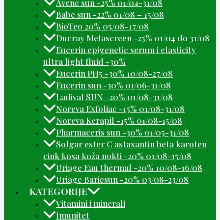
Avene sun -25% 01/04-31/08
Babe sun -22% 01/08 – 15/08
BioTeo 20% 05/08-17/08
Ducray Melascreen -25% 01/04 do 31/08
Eucerin epigenetic serum i elasticity
ultra light fluid -30%
Eucerin PH5 -30% 10/08-27/08
Eucerin sun -30% 01/06-31/08
Ladival SUN -20% 01/08-31/08
Noreva Exfoliac -15% 01/08-31/08
Noreva Kerapil -15% 01/08-15/08
Pharmaceris sun -30% 01/05-31/08
Solgar ester C astaxantin beta karoten
cink kosa koža nokti -20% 01/08-15/08
Uriage Eau thermal -20% 10/08-16/08
Uriage Bariesun -20% 03/08-23/08
KATEGORIJE
Vitamini i minerali
Imunitet