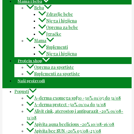
Mama i beba
Beba
Zdravlje bebe
Njega i higijena
Oprema za bebe
Igračke
Mama
Suplementi
Njega i higijena
Protein shop
Oprema za sportiste
Suplementi za sportiste
Naši proizvodi
Popusti
A-derma exomega spf50 -30% 01/05 do 31/08
A-derma protect -50% 01/04 do 31/08
Alivit cink, aterostop i antiparazit -20% 01/08-
31/08
Apivita aqua beelicious -20% 10/08-16/08
Apivita bee SUN -20% 03/08-23/08