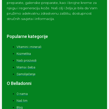
preparate, galenske preparate, kao i brojne kreme za
njegu i regeneraciju kože. Naš cilj i želja je bila da Vam
pružimo adekvatnu zdrastvenu zaštitu, dostupnost
stručnih savjeta i informacija.
Popularne kategorije
Vitamini i minerali
Kozmetika
Naši proizvodi
Mama i beba
Samoliječenje
O Belladonni
O nama
Naš tim
Blog