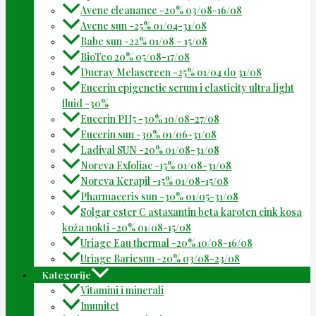
Avene cleanance -20% 03/08-16/08
Avene sun -25% 01/04-31/08
Babe sun -22% 01/08 – 15/08
BioTeo 20% 05/08-17/08
Ducray Melascreen -25% 01/04 do 31/08
Eucerin epigenetic serum i elasticity ultra light
fluid -30%
Eucerin PH5 -30% 10/08-27/08
Eucerin sun -30% 01/06-31/08
Ladival SUN -20% 01/08-31/08
Noreva Exfoliac -15% 01/08-31/08
Noreva Kerapil -15% 01/08-15/08
Pharmaceris sun -30% 01/05-31/08
Solgar ester C astaxantin beta karoten cink kosa
koža nokti -20% 01/08-15/08
Uriage Eau thermal -20% 10/08-16/08
Uriage Bariesun -20% 03/08-23/08
Kategorije
Vitamini i minerali
Imunitet