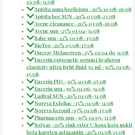
01/08-31/08
Apivita aqua beelicious -20% 10/08-16/08
Apivita bee SUN -20% 03/08-23/08
Avene cleanance -20% 03/08-16/08
Avene sun -25% 01/04-31/08
Babe sun -22% 01/08 -15/08
BioTeo -20% 05/08-17/08
Ducray Melascreen -25% 01/04 do 31/08
Eucerin epigenetic serum i hyaluron
elasticity ultra light fluid 50 ml -30% 01/08-
15/08
Eucerin PH5 -30% 10/08-27/08
Eucerin sun -30% 01/06-31/08
Ladival SUN -20% 01/08-31/08
Noreva Exfoliac -15% 01/08-31/08
Noreva Kerapil -15% 01/08-15/08
Pharmaceris sun -30% 01/05-31/08
Solgar -20% cink ester C kosa koža nokti
beta karoten astaxantin -20% 01/08/15/08