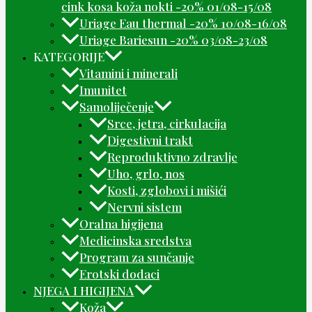
cink kosa koža nokti -20% 01/08-15/08
Uriage Eau thermal -20% 10/08-16/08
Uriage Bariesun -20% 03/08-23/08
KATEGORIJE
Vitamini i minerali
Imunitet
Samoliječenje
Srce, jetra, cirkulacija
Digestivni trakt
Reproduktivno zdravlje
Uho, grlo, nos
Kosti, zglobovi i mišići
Nervni sistem
Oralna higijena
Medicinska sredstva
Program za sunčanje
Erotski dodaci
NJEGA I HIGIJENA
Koža