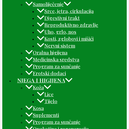
Samoliječenje
Srce, jetra, cirkulacija
Digestivni trakt
Reproduktivno zdravlje
Uho, grlo, nos
Kosti, zglobovi i mišići
Nervni sistem
Oralna higijena
Medicinska sredstva
Program za sunčanje
Erotski dodaci
NJEGA I HIGIJENA
Koža
Lice
Tijelo
Kosa
Suplementi
Program za sunčanje
Opekotine i regeneracija