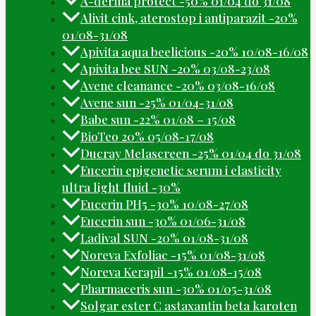
A-derma protect -50% 01/04 do 31/08
Alivit cink, aterostop i antiparazit -20%
01/08-31/08
Apivita aqua beelicious -20% 10/08-16/08
Apivita bee SUN -20% 03/08-23/08
Avene cleanance -20% 03/08-16/08
Avene sun -25% 01/04-31/08
Babe sun -22% 01/08 – 15/08
BioTeo 20% 05/08-17/08
Ducray Melascreen -25% 01/04 do 31/08
Eucerin epigenetic serum i elasticity
ultra light fluid -30%
Eucerin PH5 -30% 10/08-27/08
Eucerin sun -30% 01/06-31/08
Ladival SUN -20% 01/08-31/08
Noreva Exfoliac -15% 01/08-31/08
Noreva Kerapil -15% 01/08-15/08
Pharmaceris sun -30% 01/05-31/08
Solgar ester C astaxantin beta karoten