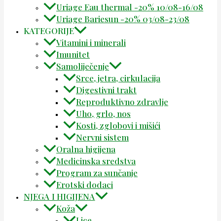
Uriage Eau thermal -20% 10/08-16/08
Uriage Bariesun -20% 03/08-23/08
KATEGORIJE
Vitamini i minerali
Imunitet
Samoliječenje
Srce, jetra, cirkulacija
Digestivni trakt
Reproduktivno zdravlje
Uho, grlo, nos
Kosti, zglobovi i mišići
Nervni sistem
Oralna higijena
Medicinska sredstva
Program za sunčanje
Erotski dodaci
NJEGA I HIGIJENA
Koža
Lice