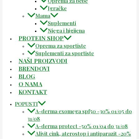
Oprema za bebe
Igračke
Mama
Suplementi
Njega i higijena
PROTEIN SHOP
Oprema za sportiste
Suplementi za sportiste
NAŠI PROIZVODI
BRENDOVI
BLOG
O NAMA
KONTAKT
POPUSTI
A-derma exomega spf50 -30% 01/05 do
31/08
A-derma protect -50% 01/04 do 31/08
Alivit cink, aterostop i antiparazit -20%