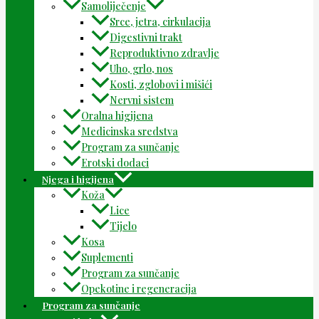
Samoliječenje
Srce, jetra, cirkulacija
Digestivni trakt
Reproduktivno zdravlje
Uho, grlo, nos
Kosti, zglobovi i mišići
Nervni sistem
Oralna higijena
Medicinska sredstva
Program za sunčanje
Erotski dodaci
Njega i higijena
Koža
Lice
Tijelo
Kosa
Suplementi
Program za sunčanje
Opekotine i regeneracija
Program za sunčanje