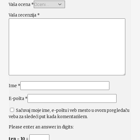
Vaša ocena
*
Vaša recenzija
*
Ime
*
E-pošta
*
Sačuvaj moje ime, e-poštu i veb mesto u ovom pregledaču
veba za sledeći put kada komentarišem.
Please enter an answer in digits:
ten − 10 =