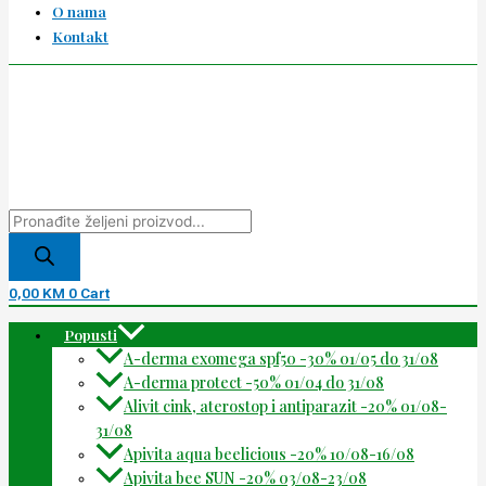
O nama
Kontakt
0,00
KM
0
Cart
Popusti
A-derma exomega spf50 -30% 01/05 do 31/08
A-derma protect -50% 01/04 do 31/08
Alivit cink, aterostop i antiparazit -20% 01/08-
31/08
Apivita aqua beelicious -20% 10/08-16/08
Apivita bee SUN -20% 03/08-23/08