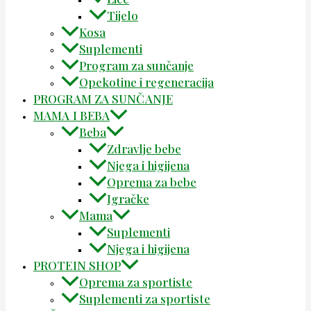
Tijelo
Kosa
Suplementi
Program za sunčanje
Opekotine i regeneracija
PROGRAM ZA SUNČANJE
MAMA I BEBA
Beba
Zdravlje bebe
Njega i higijena
Oprema za bebe
Igračke
Mama
Suplementi
Njega i higijena
PROTEIN SHOP
Oprema za sportiste
Suplementi za sportiste