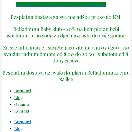
Facebook
Instagram
Tiktok
Phone-alt
Envelope
Besplatna dostava za sve narudžbe preko 60 KM.
Belladonna Baby klub - 10% na kompletan bebi
asortiman proizvoda za djecu uzrasta do dvije godine.
Za sve informacije i savjete pozovite nas na 059/260-410
svakim radnim danom od 8:00 do 20:30 i subotom od 8
do 15 časova
Besplatna dostava uz svaku kupljenu Belladonna kremu
za lice
Brendovi
Blog
O nama
Kontakt
Brendovi
Blog