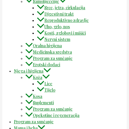
Samoliječenje
Srce, jetra, cirkulacija
Digestivni trakt
Reproduktivno zdravlje
Uho, grlo, nos
Kosti, zglobovi i mišići
Nervni sistem
Oralna higijena
Medicinska sredstva
Program za sunčanje
Erotski dodaci
Njega i higijena
Koža
Lice
Tijelo
Kosa
Suplementi
Program za sunčanje
Opekotine i regeneracija
Program za sunčanje
Mama i beba