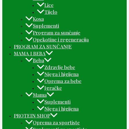
Lice
Tijelo
Kosa
Suplementi
Program za sunčanje
Opekotine i regeneracija
PROGRAM ZA SUNČANJE
MAMA I BEBA
Beba
Zdravlje bebe
Njega i higijena
Oprema za bebe
Igračke
Mama
Suplementi
Njega i higijena
PROTEIN SHOP
Oprema za sportiste