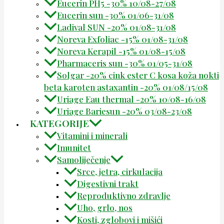
Eucerin PH5 -30% 10/08-27/08
Eucerin sun -30% 01/06-31/08
Ladival SUN -20% 01/08-31/08
Noreva Exfoliac -15% 01/08-31/08
Noreva Kerapil -15% 01/08-15/08
Pharmaceris sun -30% 01/05-31/08
Solgar -20% cink ester C kosa koža nokti
beta karoten astaxantin -20% 01/08/15/08
Uriage Eau thermal -20% 10/08-16/08
Uriage Bariesun -20% 03/08-23/08
KATEGORIJE
Vitamini i minerali
Imunitet
Samoliječenje
Srce, jetra, cirkulacija
Digestivni trakt
Reproduktivno zdravlje
Uho, grlo, nos
Kosti, zglobovi i mišići