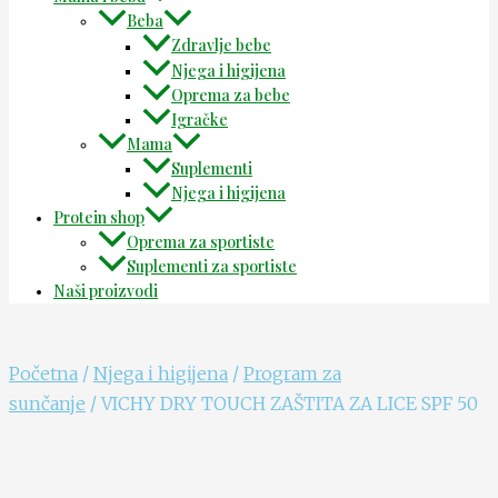
Beba
Zdravlje bebe
Njega i higijena
Oprema za bebe
Igračke
Mama
Suplementi
Njega i higijena
Protein shop
Oprema za sportiste
Suplementi za sportiste
Naši proizvodi
Početna
/
Njega i higijena
/
Program za
sunčanje
/ VICHY DRY TOUCH ZAŠTITA ZA LICE SPF 50