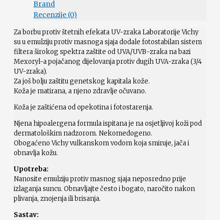
Brand
Recenzije (0)
Za borbu protiv štetnih efekata UV-zraka Laboratorije Vichy
su u emulziju protiv masnoga sjaja dodale fotostabilan sistem
filtera širokog spektra zaštite od UVA/UVB-zraka na bazi
Mexoryl-a pojačanog dijelovanja protiv dugih UVA-zraka (3/4
UV-zraka).
Za još bolju zaštitu genetskog kapitala kože.
Koža je matirana, a njeno zdravlje očuvano.
Koža je zaštićena od opekotina i fotostarenja.
Njena hipoalergena formula ispitana je na osjetljivoj koži pod
dermatološkim nadzorom. Nekomedogeno.
Obogaćeno Vichy vulkanskom vodom koja smiruje, jača i
obnavlja kožu.
Upotreba:
Nanosite emulziju protiv masnog sjaja neposredno prije
izlaganja suncu. Obnavljajte često i bogato, naročito nakon
plivanja, znojenja ili brisanja.
Sastav: