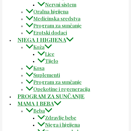
Nervni sistem
Oralna higijena
Medicinska sredstva
Program za sunčanje
Erotski dodaci
NJEGA I HIGIJENA
Koža
Lice
Tijelo
Kosa
Suplementi
Program za sunčanje
Opekotine i regeneracija
PROGRAM ZA SUNČANJE
MAMA I BEBA
Beba
Zdravlje bebe
Njega i higijena