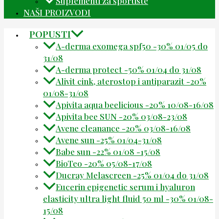
Suplementi za sportiste
NAŠI PROIZVODI
POPUSTI
A-derma exomega spf50 -30% 01/05 do
31/08
A-derma protect -50% 01/04 do 31/08
Alivit cink, aterostop i antiparazit -20%
01/08-31/08
Apivita aqua beelicious -20% 10/08-16/08
Apivita bee SUN -20% 03/08-23/08
Avene cleanance -20% 03/08-16/08
Avene sun -25% 01/04-31/08
Babe sun -22% 01/08 -15/08
BioTeo -20% 05/08-17/08
Ducray Melascreen -25% 01/04 do 31/08
Eucerin epigenetic serum i hyaluron
elasticity ultra light fluid 50 ml -30% 01/08-
15/08