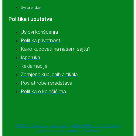
Svi brendovi
Politike i uputstva
Uslovi korišćenja
Politika privatnosti
Kako kupovati na našem sajtu?
Isporuka
Reklamacije
Zamjena kupljenih artikala
Povrat robe i sredstava
Politika o kolačićima
© 2025 - Sva prava zadržava Apoteke "Belladonna" Trebinje |
Powered and designed by Webherzz