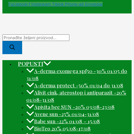
Facebook-f
Instagram
Tiktok
Phone-alt
Envelope
POPUSTI
A-derma exomega spf50 -30% 01/05 do
31/08
A-derma protect -50% 01/04 do 31/08
Alivit cink, aterostop i antiparazit -20%
01/08-31/08
Apivita bee SUN -20% 03/08-23/08
Avene sun -25% 01/04-31/08
Babe sun -22% 01/08 – 15/08
BioTeo 20% 05/08-17/08