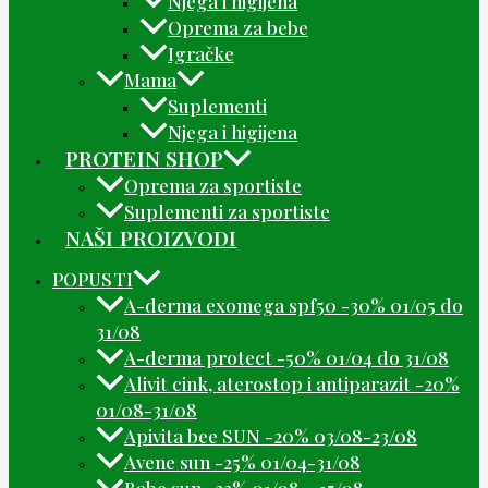
Njega i higijena
Oprema za bebe
Igračke
Mama
Suplementi
Njega i higijena
PROTEIN SHOP
Oprema za sportiste
Suplementi za sportiste
NAŠI PROIZVODI
POPUSTI
A-derma exomega spf50 -30% 01/05 do
31/08
A-derma protect -50% 01/04 do 31/08
Alivit cink, aterostop i antiparazit -20%
01/08-31/08
Apivita bee SUN -20% 03/08-23/08
Avene sun -25% 01/04-31/08