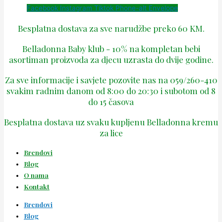
Facebook
Instagram
Tiktok
Phone-alt
Envelope
Besplatna dostava za sve narudžbe preko 60 KM.
Belladonna Baby klub - 10% na kompletan bebi
asortiman proizvoda za djecu uzrasta do dvije godine.
Za sve informacije i savjete pozovite nas na 059/260-410
svakim radnim danom od 8:00 do 20:30 i subotom od 8
do 15 časova
Besplatna dostava uz svaku kupljenu Belladonna kremu
za lice
Brendovi
Blog
O nama
Kontakt
Brendovi
Blog