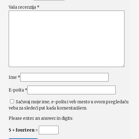
Vaša recenzija
*
Ime
*
E-pošta
*
Sačuvaj moje ime, e-poštu i veb mesto u ovom pregledaču
veba za sledeći put kada komentarišem.
Please enter an answer in digits:
5 + fourteen =