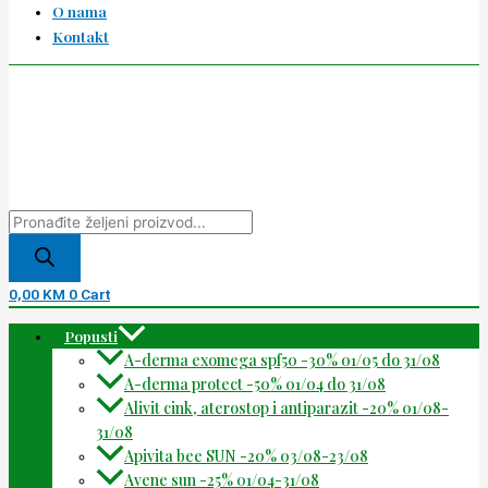
O nama
Kontakt
0,00
KM
0
Cart
Popusti
A-derma exomega spf50 -30% 01/05 do 31/08
A-derma protect -50% 01/04 do 31/08
Alivit cink, aterostop i antiparazit -20% 01/08-
31/08
Apivita bee SUN -20% 03/08-23/08
Avene sun -25% 01/04-31/08