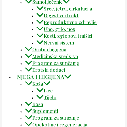
Samoliječenje
Srce, jetra, cirkulacija
Digestivni trakt
Reproduktivno zdravlje
Uho, grlo, nos
Kosti, zglobovi i mišići
Nervni sistem
Oralna higijena
Medicinska sredstva
Program za sunčanje
Erotski dodaci
NJEGA I HIGIJENA
Koža
Lice
Tijelo
Kosa
Suplementi
Program za sunčanje
Opekotine i regeneracija