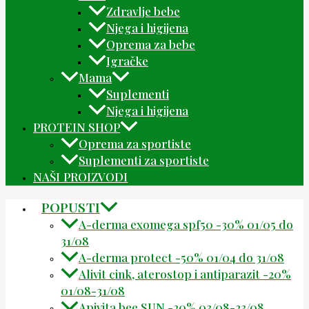
Zdravlje bebe
Njega i higijena
Oprema za bebe
Igračke
Mama
Suplementi
Njega i higijena
PROTEIN SHOP
Oprema za sportiste
Suplementi za sportiste
NAŠI PROIZVODI
POPUSTI
A-derma exomega spf50 -30% 01/05 do
31/08
A-derma protect -50% 01/04 do 31/08
Alivit cink, aterostop i antiparazit -20%
01/08-31/08
Apivita bee SUN -20% 03/08-23/08