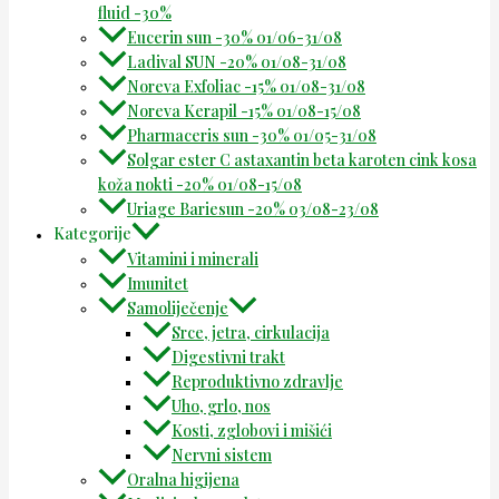
fluid -30%
Eucerin sun -30% 01/06-31/08
Ladival SUN -20% 01/08-31/08
Noreva Exfoliac -15% 01/08-31/08
Noreva Kerapil -15% 01/08-15/08
Pharmaceris sun -30% 01/05-31/08
Solgar ester C astaxantin beta karoten cink kosa
koža nokti -20% 01/08-15/08
Uriage Bariesun -20% 03/08-23/08
Kategorije
Vitamini i minerali
Imunitet
Samoliječenje
Srce, jetra, cirkulacija
Digestivni trakt
Reproduktivno zdravlje
Uho, grlo, nos
Kosti, zglobovi i mišići
Nervni sistem
Oralna higijena