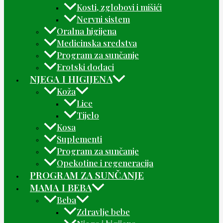
Kosti, zglobovi i mišići
Nervni sistem
Oralna higijena
Medicinska sredstva
Program za sunčanje
Erotski dodaci
NJEGA I HIGIJENA
Koža
Lice
Tijelo
Kosa
Suplementi
Program za sunčanje
Opekotine i regeneracija
PROGRAM ZA SUNČANJE
MAMA I BEBA
Beba
Zdravlje bebe