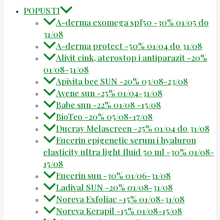
POPUSTI
A-derma exomega spf50 -30% 01/05 do
31/08
A-derma protect -50% 01/04 do 31/08
Alivit cink, aterostop i antiparazit -20%
01/08-31/08
Apivita bee SUN -20% 03/08-23/08
Avene sun -25% 01/04-31/08
Babe sun -22% 01/08 -15/08
BioTeo -20% 05/08-17/08
Ducray Melascreen -25% 01/04 do 31/08
Eucerin epigenetic serum i hyaluron
elasticity ultra light fluid 50 ml -30% 01/08-
15/08
Eucerin sun -30% 01/06-31/08
Ladival SUN -20% 01/08-31/08
Noreva Exfoliac -15% 01/08-31/08
Noreva Kerapil -15% 01/08-15/08