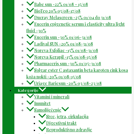
Babe sun -22% 01/08 – 15/08
BioTeo 20% 05/08-17/08
Ducray Melascreen -25% 01/04 do 31/08
Eucerin epigenetic serum i elasticity ultra light
fluid -30%
Eucerin sun -30% 01/06-31/08
Ladival SUN -20% 01/08-31/08
Noreva Exfoliac -15% 01/08-31/08
Noreva Kerapil -15% 01/08-15/08
Pharmaceris sun -30% 01/05-31/08
Solgar ester C astaxantin beta karoten cink kosa
koža nokti -20% 01/08-15/08
Uriage Bariesun -20% 03/08-23/08
Kategorije
Vitamini i minerali
Imunitet
Samoliječenje
Srce, jetra, cirkulacija
Digestivni trakt
Reproduktivno zdravlje