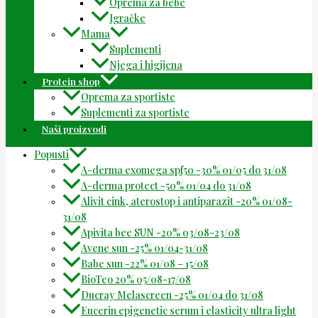
Oprema za bebe
Igračke
Mama
Suplementi
Njega i higijena
Protein shop
Oprema za sportiste
Suplementi za sportiste
Naši proizvodi
Popusti
A-derma exomega spf50 -30% 01/05 do 31/08
A-derma protect -50% 01/04 do 31/08
Alivit cink, aterostop i antiparazit -20% 01/08-
31/08
Apivita bee SUN -20% 03/08-23/08
Avene sun -25% 01/04-31/08
Babe sun -22% 01/08 – 15/08
BioTeo 20% 05/08-17/08
Ducray Melascreen -25% 01/04 do 31/08
Eucerin epigenetic serum i elasticity ultra light