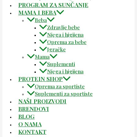
PROGRAM ZA SUNČANJE
MAMA I BEBA
Beba
Zdravlje bebe
Njega i higijena
Oprema za bebe
Igračke
Mama
Suplementi
Njega i higijena
PROTEIN SHOP
Oprema za sportiste
Suplementi za sportiste
NAŠI PROIZVODI
BRENDOVI
BLOG
O NAMA
KONTAKT