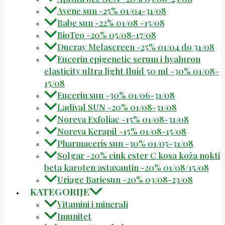
Avene sun -25% 01/04-31/08
Babe sun -22% 01/08 -15/08
BioTeo -20% 05/08-17/08
Ducray Melascreen -25% 01/04 do 31/08
Eucerin epigenetic serum i hyaluron
elasticity ultra light fluid 50 ml -30% 01/08-
15/08
Eucerin sun -30% 01/06-31/08
Ladival SUN -20% 01/08-31/08
Noreva Exfoliac -15% 01/08-31/08
Noreva Kerapil -15% 01/08-15/08
Pharmaceris sun -30% 01/05-31/08
Solgar -20% cink ester C kosa koža nokti
beta karoten astaxantin -20% 01/08/15/08
Uriage Bariesun -20% 03/08-23/08
KATEGORIJE
Vitamini i minerali
Imunitet