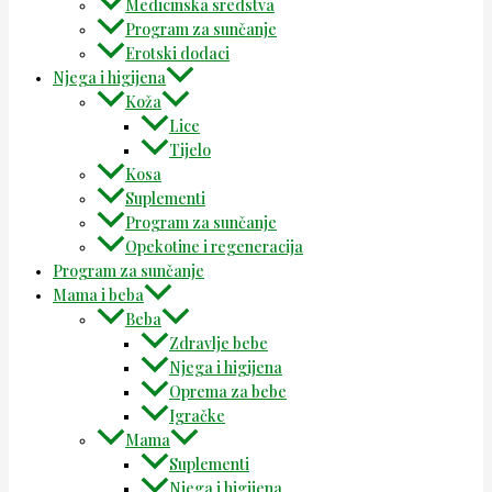
Medicinska sredstva
Program za sunčanje
Erotski dodaci
Njega i higijena
Koža
Lice
Tijelo
Kosa
Suplementi
Program za sunčanje
Opekotine i regeneracija
Program za sunčanje
Mama i beba
Beba
Zdravlje bebe
Njega i higijena
Oprema za bebe
Igračke
Mama
Suplementi
Njega i higijena