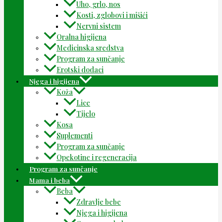
Uho, grlo, nos
Kosti, zglobovi i mišići
Nervni sistem
Oralna higijena
Medicinska sredstva
Program za sunčanje
Erotski dodaci
Njega i higijena
Koža
Lice
Tijelo
Kosa
Suplementi
Program za sunčanje
Opekotine i regeneracija
Program za sunčanje
Mama i beba
Beba
Zdravlje bebe
Njega i higijena