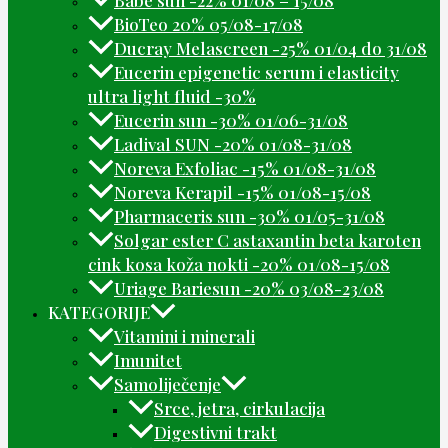
Babe sun -22% 01/08 – 15/08
BioTeo 20% 05/08-17/08
Ducray Melascreen -25% 01/04 do 31/08
Eucerin epigenetic serum i elasticity
ultra light fluid -30%
Eucerin sun -30% 01/06-31/08
Ladival SUN -20% 01/08-31/08
Noreva Exfoliac -15% 01/08-31/08
Noreva Kerapil -15% 01/08-15/08
Pharmaceris sun -30% 01/05-31/08
Solgar ester C astaxantin beta karoten
cink kosa koža nokti -20% 01/08-15/08
Uriage Bariesun -20% 03/08-23/08
KATEGORIJE
Vitamini i minerali
Imunitet
Samoliječenje
Srce, jetra, cirkulacija
Digestivni trakt