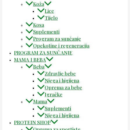
Koža
Lice
Tijelo
Kosa
Suplementi
Program za sunčanje
Opekotine i regeneracija
PROGRAM ZA SUNČANJE
MAMA I BEBA
Beba
Zdravlje bebe
Njega i higijena
Oprema za bebe
Igračke
Mama
Suplementi
Njega i higijena
PROTEIN SHOP
Oprema za sportiste