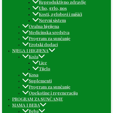
Reproduktivno zdravlje
Uho, grlo, nos
Kosti, zglobovi i mišići
Nervni sistem
Oralna higijena
Medicinska sredstva
Program za sunčanje
Erotski dodaci
NJEGA I HIGIJENA
Koža
Lice
Tijelo
Kosa
Suplementi
Program za sunčanje
Opekotine i regeneracija
PROGRAM ZA SUNČANJE
MAMA I BEBA
Beba