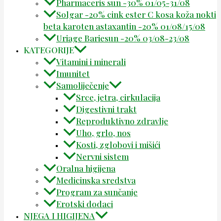
Pharmaceris sun -30% 01/05-31/08
Solgar -20% cink ester C kosa koža nokti
beta karoten astaxantin -20% 01/08/15/08
Uriage Bariesun -20% 03/08-23/08
KATEGORIJE
Vitamini i minerali
Imunitet
Samoliječenje
Srce, jetra, cirkulacija
Digestivni trakt
Reproduktivno zdravlje
Uho, grlo, nos
Kosti, zglobovi i mišići
Nervni sistem
Oralna higijena
Medicinska sredstva
Program za sunčanje
Erotski dodaci
NJEGA I HIGIJENA