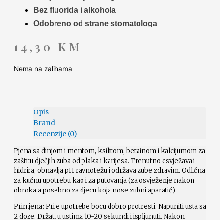
Bez fluorida i alkohola
Odobreno od strane stomatologa
14,30
KM
Nema na zalihama
Opis
Brand
Recenzije (0)
Pjena sa dinjom i mentom, ksilitom, betainom i kalcijumom za
zaštitu dječjih zuba od plaka i karijesa. Trenutno osvježava i
hidrira, obnavlja pH ravnotežu i održava zube zdravim. Odlična
za kućnu upotrebu kao i za putovanja (za osvježenje nakon
obroka a posebno za djecu koja nose zubni aparatić).
Primjena
:
Prije upotrebe bocu dobro protresti. Napuniti usta sa
2 doze. Držati u ustima 10-20 sekundi i ispljunuti. Nakon