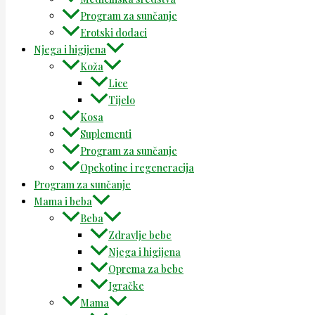
Program za sunčanje
Erotski dodaci
Njega i higijena
Koža
Lice
Tijelo
Kosa
Suplementi
Program za sunčanje
Opekotine i regeneracija
Program za sunčanje
Mama i beba
Beba
Zdravlje bebe
Njega i higijena
Oprema za bebe
Igračke
Mama