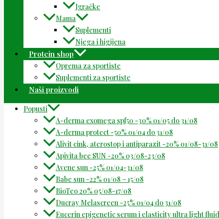
Igračke
Mama
Suplementi
Njega i higijena
Protein shop
Oprema za sportiste
Suplementi za sportiste
Naši proizvodi
Popusti
A-derma exomega spf50 -30% 01/05 do 31/08
A-derma protect -50% 01/04 do 31/08
Alivit cink, aterostop i antiparazit -20% 01/08-31/08
Apivita bee SUN -20% 03/08-23/08
Avene sun -25% 01/04-31/08
Babe sun -22% 01/08 – 15/08
BioTeo 20% 05/08-17/08
Ducray Melascreen -25% 01/04 do 31/08
Eucerin epigenetic serum i elasticity ultra light flu