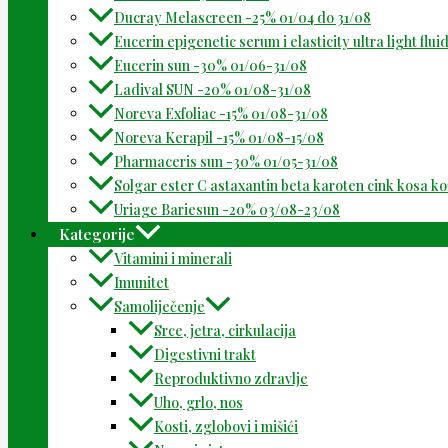
Ducray Melascreen -25% 01/04 do 31/08
Eucerin epigenetic serum i elasticity ultra light flu
Eucerin sun -30% 01/06-31/08
Ladival SUN -20% 01/08-31/08
Noreva Exfoliac -15% 01/08-31/08
Noreva Kerapil -15% 01/08-15/08
Pharmaceris sun -30% 01/05-31/08
Solgar ester C astaxantin beta karoten cink kosa k
Uriage Bariesun -20% 03/08-23/08
Kategorije
Vitamini i minerali
Imunitet
Samoliječenje
Srce, jetra, cirkulacija
Digestivni trakt
Reproduktivno zdravlje
Uho, grlo, nos
Kosti, zglobovi i mišići