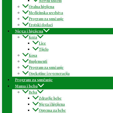
Nervni sistem
Oralna higijena
Medicinska sredstva
Program za sunčanje
Erotski dodaci
Njega i higijena
Koža
Lice
Tijelo
Kosa
Suplementi
Program za sunčanje
Opekotine i regeneracija
Program za sunčanje
Mama i beba
Beba
Zdravlje bebe
Njega i higijena
Oprema za bebe