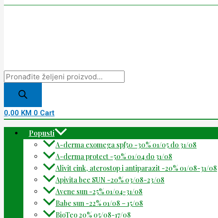
0,00
KM
0
Cart
Popusti
A-derma exomega spf50 -30% 01/05 do 31/08
A-derma protect -50% 01/04 do 31/08
Alivit cink, aterostop i antiparazit -20% 01/08-31/08
Apivita bee SUN -20% 03/08-23/08
Avene sun -25% 01/04-31/08
Babe sun -22% 01/08 – 15/08
BioTeo 20% 05/08-17/08