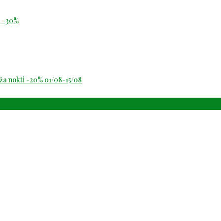
id -30%
oža nokti -20% 01/08-15/08