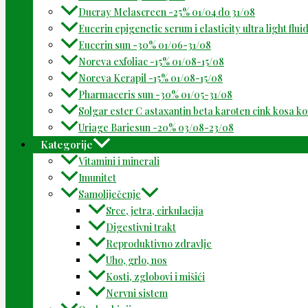
Ducray Melascreen -25% 01/04 do 31/08
Eucerin epigenetic serum i elasticity ultra light flu
Eucerin sun -30% 01/06-31/08
Noreva exfoliac -15% 01/08-15/08
Noreva Kerapil -15% 01/08-15/08
Pharmaceris sun -30% 01/05-31/08
Solgar ester C astaxantin beta karoten cink kosa k
Uriage Bariesun -20% 03/08-23/08
Kategorije
Vitamini i minerali
Imunitet
Samoliječenje
Srce, jetra, cirkulacija
Digestivni trakt
Reproduktivno zdravlje
Uho, grlo, nos
Kosti, zglobovi i mišići
Nervni sistem