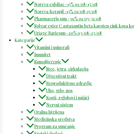
Noreva exfoliac -15% 01/08-15/08
Noreva Kerapil -15% 01/08-15/08
Pharmaceris sun -30% 01/05-31/08
Solgar ester C astaxantin beta karoten cink kosa k
Uriage Bariesun -20% 03/08-23/08
Kategorije
Vitamini i minerali
Imunitet
Samoliječenje
Srce, jetra, cirkulacija
Digestivni trakt
Reproduktivno zdravlje
Uho, grlo, nos
Kosti, zglobovi i mišići
Nervni sistem
Oralna higijena
Medicinska sredstva
Program za sunčanje
Erotski dodaci