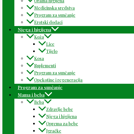
Oralna higijena
Medicinska sredstva
Program za sunčanje
Erotski dodaci
Njega i higijena
Koža
Lice
Tijelo
Kosa
Suplementi
Program za sunčanje
Opekotine i regeneracija
Program za sunčanje
Mama i beba
Beba
Zdravlje bebe
Njega i higijena
Oprema za bebe
Igračke