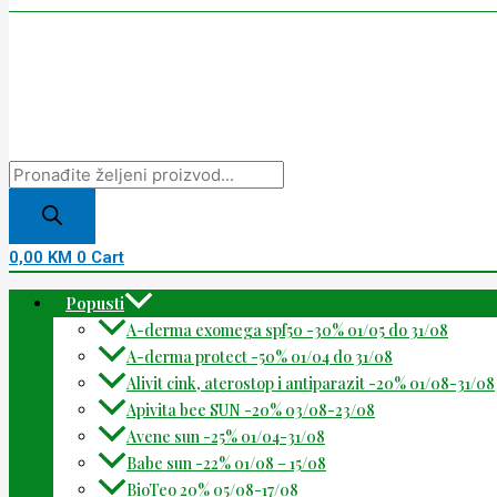
0,00
KM
0
Cart
Popusti
A-derma exomega spf50 -30% 01/05 do 31/08
A-derma protect -50% 01/04 do 31/08
Alivit cink, aterostop i antiparazit -20% 01/08-31/08
Apivita bee SUN -20% 03/08-23/08
Avene sun -25% 01/04-31/08
Babe sun -22% 01/08 – 15/08
BioTeo 20% 05/08-17/08