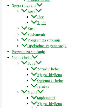
Njega i higijena
Koža
Lice
Tijelo
Kosa
Suplementi
Program za sunčanje
Opekotine i regeneracija
Program za sunčanje
Mama i beba
Beba
Zdravlje bebe
Njega i higijena
Oprema za bebe
Igračke
Mama
Suplementi
Njega i higijena