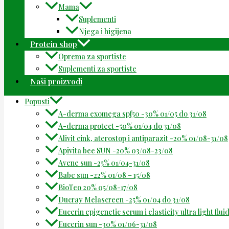
Mama
Suplementi
Njega i higijena
Protein shop
Oprema za sportiste
Suplementi za sportiste
Naši proizvodi
Popusti
A-derma exomega spf50 -30% 01/05 do 31/08
A-derma protect -50% 01/04 do 31/08
Alivit cink, aterostop i antiparazit -20% 01/08-31/08
Apivita bee SUN -20% 03/08-23/08
Avene sun -25% 01/04-31/08
Babe sun -22% 01/08 – 15/08
BioTeo 20% 05/08-17/08
Ducray Melascreen -25% 01/04 do 31/08
Eucerin epigenetic serum i elasticity ultra light flu
Eucerin sun -30% 01/06-31/08