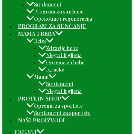
Suplementi
Program za sunčanje
Opekotine i regeneracija
PROGRAM ZA SUNČANJE
MAMA I BEBA
Beba
Zdravlje bebe
Njega i higijena
Oprema za bebe
Igračke
Mama
Suplementi
Njega i higijena
PROTEIN SHOP
Oprema za sportiste
Suplementi za sportiste
NAŠI PROIZVODI
POPUSTI