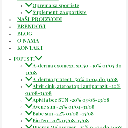
Oprema za sportiste
Suplementi za sportiste
NAŠI PROIZVODI
BRENDOVI
BLOG
O NAMA
KONTAKT
POPUSTI
A-derma exomega spf50 -30% 01/05 do
31/08
A-derma protect -50% 01/04 do 31/08
Alivit cink, aterostop i antiparazit -20%
01/08-31/08
Apivita bee SUN -20% 03/08-23/08
Avene sun -25% 01/04-31/08
Babe sun -22% 01/08 -15/08
BioTeo -20% 05/08-17/08
Ducray Melascreen -25% 01/04 do 31/08