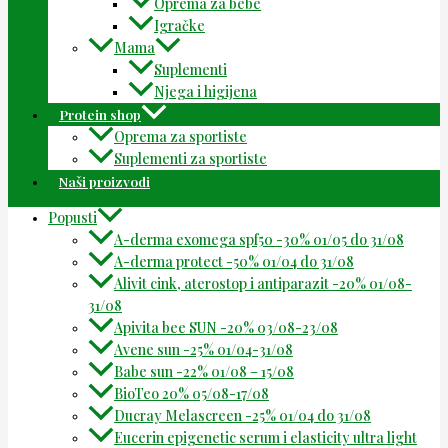
Oprema za bebe
Igračke
Mama
Suplementi
Njega i higijena
Protein shop
Oprema za sportiste
Suplementi za sportiste
Naši proizvodi
Popusti
A-derma exomega spf50 -30% 01/05 do 31/08
A-derma protect -50% 01/04 do 31/08
Alivit cink, aterostop i antiparazit -20% 01/08-
31/08
Apivita bee SUN -20% 03/08-23/08
Avene sun -25% 01/04-31/08
Babe sun -22% 01/08 – 15/08
BioTeo 20% 05/08-17/08
Ducray Melascreen -25% 01/04 do 31/08
Eucerin epigenetic serum i elasticity ultra light