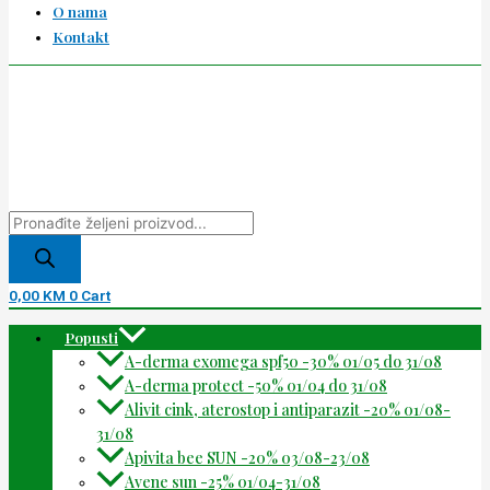
O nama
Kontakt
0,00
KM
0
Cart
Popusti
A-derma exomega spf50 -30% 01/05 do 31/08
A-derma protect -50% 01/04 do 31/08
Alivit cink, aterostop i antiparazit -20% 01/08-
31/08
Apivita bee SUN -20% 03/08-23/08
Avene sun -25% 01/04-31/08