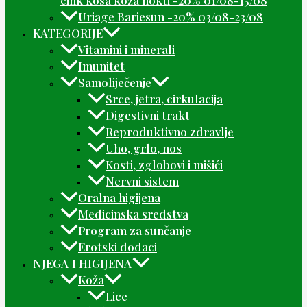
Uriage Bariesun -20% 03/08-23/08
KATEGORIJE
Vitamini i minerali
Imunitet
Samoliječenje
Srce, jetra, cirkulacija
Digestivni trakt
Reproduktivno zdravlje
Uho, grlo, nos
Kosti, zglobovi i mišići
Nervni sistem
Oralna higijena
Medicinska sredstva
Program za sunčanje
Erotski dodaci
NJEGA I HIGIJENA
Koža
Lice