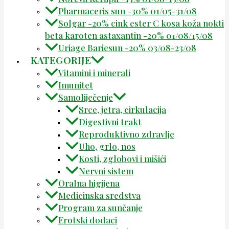
Pharmaceris sun -30% 01/05-31/08
Solgar -20% cink ester C kosa koža nokti
beta karoten astaxantin -20% 01/08/15/08
Uriage Bariesun -20% 03/08-23/08
KATEGORIJE
Vitamini i minerali
Imunitet
Samoliječenje
Srce, jetra, cirkulacija
Digestivni trakt
Reproduktivno zdravlje
Uho, grlo, nos
Kosti, zglobovi i mišići
Nervni sistem
Oralna higijena
Medicinska sredstva
Program za sunčanje
Erotski dodaci