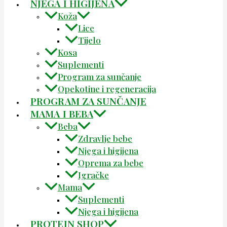
NJEGA I HIGIJENA
Koža
Lice
Tijelo
Kosa
Suplementi
Program za sunčanje
Opekotine i regeneracija
PROGRAM ZA SUNČANJE
MAMA I BEBA
Beba
Zdravlje bebe
Njega i higijena
Oprema za bebe
Igračke
Mama
Suplementi
Njega i higijena
PROTEIN SHOP