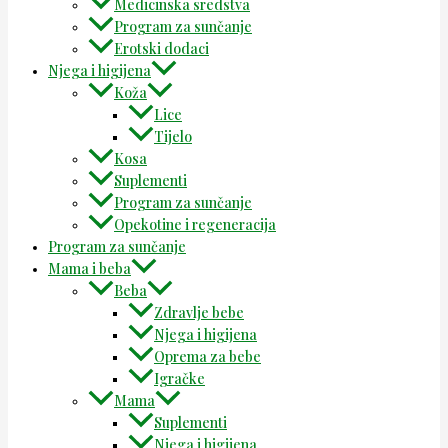
Medicinska sredstva
Program za sunčanje
Erotski dodaci
Njega i higijena
Koža
Lice
Tijelo
Kosa
Suplementi
Program za sunčanje
Opekotine i regeneracija
Program za sunčanje
Mama i beba
Beba
Zdravlje bebe
Njega i higijena
Oprema za bebe
Igračke
Mama
Suplementi
Njega i higijena