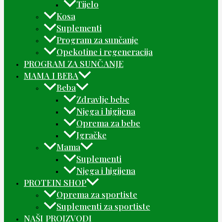
Tijelo
Kosa
Suplementi
Program za sunčanje
Opekotine i regeneracija
PROGRAM ZA SUNČANJE
MAMA I BEBA
Beba
Zdravlje bebe
Njega i higijena
Oprema za bebe
Igračke
Mama
Suplementi
Njega i higijena
PROTEIN SHOP
Oprema za sportiste
Suplementi za sportiste
NAŠI PROIZVODI