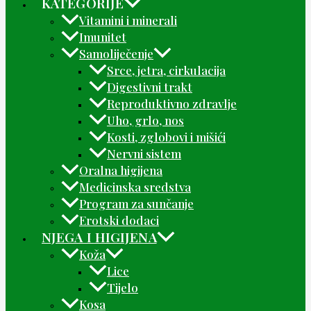
KATEGORIJE
Vitamini i minerali
Imunitet
Samoliječenje
Srce, jetra, cirkulacija
Digestivni trakt
Reproduktivno zdravlje
Uho, grlo, nos
Kosti, zglobovi i mišići
Nervni sistem
Oralna higijena
Medicinska sredstva
Program za sunčanje
Erotski dodaci
NJEGA I HIGIJENA
Koža
Lice
Tijelo
Kosa