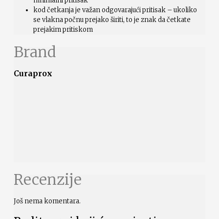
mnimalni pritisak
kod četkanja je važan odgovarajući pritisak – ukoliko
se vlakna počnu prejako širiti, to je znak da četkate
prejakim pritiskom
Brand
Curaprox
Recenzije
Još nema komentara.