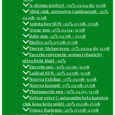
A-derma protect -50% 01/04 do 31/08
Alivit cink, aterostop i antiparazit -20%
01/08-31/08
Apivita bee SUN -20% 03/08-23/08
Avene sun -25% 01/04-31/08
Babe sun -22% 01/08 – 15/08
BioTeo 20% 05/08-17/08
Ducray Melascreen -25% 01/04 do 31/08
Eucerin epigenetic serum i elasticity
ultra light fluid -30%
Eucerin sun -30% 01/06-31/08
Ladival SUN -20% 01/08-31/08
Noreva Exfoliac -15% 01/08-31/08
Noreva Kerapil -15% 01/08-15/08
Pharmaceris sun -30% 01/05-31/08
Solgar ester C astaxantin beta karoten
cink kosa koža nokti -20% 01/08-15/08
Uriage Bariesun -20% 03/08-23/08