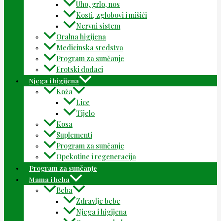
Uho, grlo, nos
Kosti, zglobovi i mišići
Nervni sistem
Oralna higijena
Medicinska sredstva
Program za sunčanje
Erotski dodaci
Njega i higijena
Koža
Lice
Tijelo
Kosa
Suplementi
Program za sunčanje
Opekotine i regeneracija
Program za sunčanje
Mama i beba
Beba
Zdravlje bebe
Njega i higijena