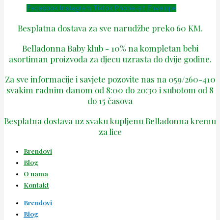
Facebook
Instagram
Tiktok
Phone-alt
Envelope
Besplatna dostava za sve narudžbe preko 60 KM.
Belladonna Baby klub - 10% na kompletan bebi
asortiman proizvoda za djecu uzrasta do dvije godine.
Za sve informacije i savjete pozovite nas na 059/260-410
svakim radnim danom od 8:00 do 20:30 i subotom od 8
do 15 časova
Besplatna dostava uz svaku kupljenu Belladonna kremu
za lice
Brendovi
Blog
O nama
Kontakt
Brendovi
Blog