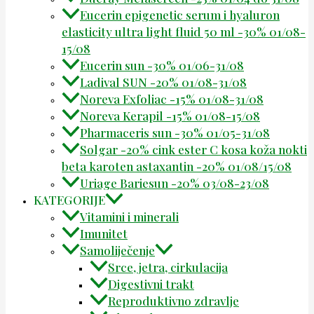
Eucerin epigenetic serum i hyaluron
elasticity ultra light fluid 50 ml -30% 01/08-
15/08
Eucerin sun -30% 01/06-31/08
Ladival SUN -20% 01/08-31/08
Noreva Exfoliac -15% 01/08-31/08
Noreva Kerapil -15% 01/08-15/08
Pharmaceris sun -30% 01/05-31/08
Solgar -20% cink ester C kosa koža nokti
beta karoten astaxantin -20% 01/08/15/08
Uriage Bariesun -20% 03/08-23/08
KATEGORIJE
Vitamini i minerali
Imunitet
Samoliječenje
Srce, jetra, cirkulacija
Digestivni trakt
Reproduktivno zdravlje