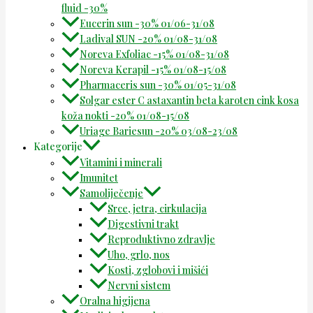
fluid -30%
Eucerin sun -30% 01/06-31/08
Ladival SUN -20% 01/08-31/08
Noreva Exfoliac -15% 01/08-31/08
Noreva Kerapil -15% 01/08-15/08
Pharmaceris sun -30% 01/05-31/08
Solgar ester C astaxantin beta karoten cink kosa
koža nokti -20% 01/08-15/08
Uriage Bariesun -20% 03/08-23/08
Kategorije
Vitamini i minerali
Imunitet
Samoliječenje
Srce, jetra, cirkulacija
Digestivni trakt
Reproduktivno zdravlje
Uho, grlo, nos
Kosti, zglobovi i mišići
Nervni sistem
Oralna higijena