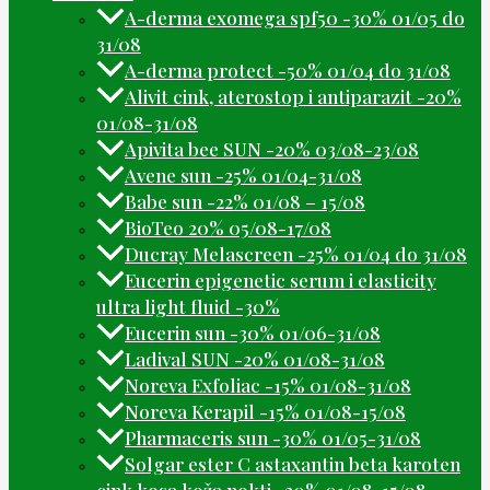
A-derma exomega spf50 -30% 01/05 do
31/08
A-derma protect -50% 01/04 do 31/08
Alivit cink, aterostop i antiparazit -20%
01/08-31/08
Apivita bee SUN -20% 03/08-23/08
Avene sun -25% 01/04-31/08
Babe sun -22% 01/08 – 15/08
BioTeo 20% 05/08-17/08
Ducray Melascreen -25% 01/04 do 31/08
Eucerin epigenetic serum i elasticity
ultra light fluid -30%
Eucerin sun -30% 01/06-31/08
Ladival SUN -20% 01/08-31/08
Noreva Exfoliac -15% 01/08-31/08
Noreva Kerapil -15% 01/08-15/08
Pharmaceris sun -30% 01/05-31/08
Solgar ester C astaxantin beta karoten
cink kosa koža nokti -20% 01/08-15/08