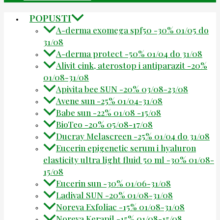
POPUSTI
A-derma exomega spf50 -30% 01/05 do
31/08
A-derma protect -50% 01/04 do 31/08
Alivit cink, aterostop i antiparazit -20%
01/08-31/08
Apivita bee SUN -20% 03/08-23/08
Avene sun -25% 01/04-31/08
Babe sun -22% 01/08 -15/08
BioTeo -20% 05/08-17/08
Ducray Melascreen -25% 01/04 do 31/08
Eucerin epigenetic serum i hyaluron
elasticity ultra light fluid 50 ml -30% 01/08-
15/08
Eucerin sun -30% 01/06-31/08
Ladival SUN -20% 01/08-31/08
Noreva Exfoliac -15% 01/08-31/08
Noreva Kerapil -15% 01/08-15/08