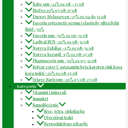
Babe sun -22% 01/08 – 15/08
BioTeo 20% 05/08-17/08
Ducray Melascreen -25% 01/04 do 31/08
Eucerin epigenetic serum i elasticity ultra light
fluid -30%
Eucerin sun -30% 01/06-31/08
Ladival SUN -20% 01/08-31/08
Noreva Exfoliac -15% 01/08-31/08
Noreva Kerapil -15% 01/08-15/08
Pharmaceris sun -30% 01/05-31/08
Solgar ester C astaxantin beta karoten cink kosa
koža nokti -20% 01/08-15/08
Uriage Bariesun -20% 03/08-23/08
Kategorije
Vitamini i minerali
Imunitet
Samoliječenje
Srce, jetra, cirkulacija
Digestivni trakt
Reproduktivno zdravlje