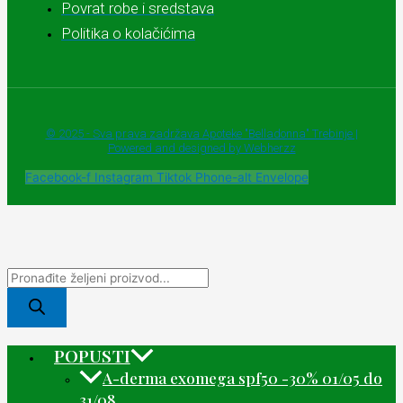
Povrat robe i sredstava
Politika o kolačićima
© 2025 - Sva prava zadržava Apoteke "Belladonna" Trebinje |
Powered and designed by Webherzz
Facebook-f
Instagram
Tiktok
Phone-alt
Envelope
POPUSTI
A-derma exomega spf50 -30% 01/05 do
31/08