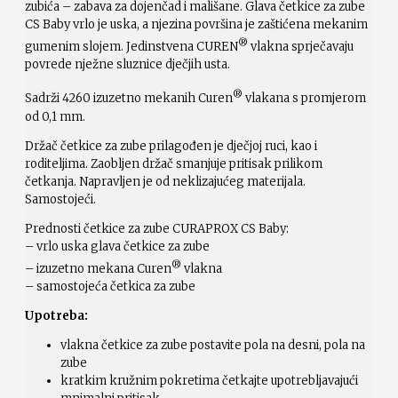
zubića – zabava za dojenčad i mališane. Glava četkice za zube
CS Baby vrlo je uska, a njezina površina je zaštićena mekanim
®
gumenim slojem. Jedinstvena CUREN
vlakna sprječavaju
povrede nježne sluznice dječjih usta.
®
Sadrži 4260 izuzetno mekanih Curen
vlakana s promjerom
od 0,1 mm.
Držač četkice za zube prilagođen je dječjoj ruci, kao i
roditeljima. Zaobljen držač smanjuje pritisak prilikom
četkanja. Napravljen je od neklizajućeg materijala.
Samostojeći.
Prednosti četkice za zube CURAPROX CS Baby:
– vrlo uska glava četkice za zube
®
– izuzetno mekana Curen
vlakna
– samostojeća četkica za zube
Upotreba:
vlakna četkice za zube postavite pola na desni, pola na
zube
kratkim kružnim pokretima četkajte upotrebljavajući