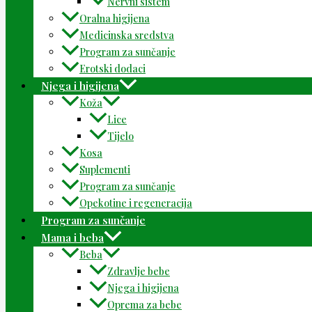
Nervni sistem
Oralna higijena
Medicinska sredstva
Program za sunčanje
Erotski dodaci
Njega i higijena
Koža
Lice
Tijelo
Kosa
Suplementi
Program za sunčanje
Opekotine i regeneracija
Program za sunčanje
Mama i beba
Beba
Zdravlje bebe
Njega i higijena
Oprema za bebe