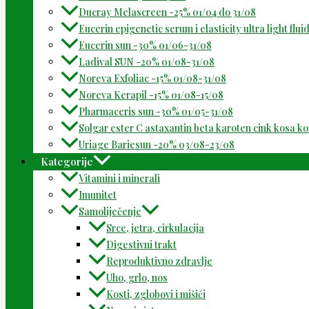
Ducray Melascreen -25% 01/04 do 31/08
Eucerin epigenetic serum i elasticity ultra light flu
Eucerin sun -30% 01/06-31/08
Ladival SUN -20% 01/08-31/08
Noreva Exfoliac -15% 01/08-31/08
Noreva Kerapil -15% 01/08-15/08
Pharmaceris sun -30% 01/05-31/08
Solgar ester C astaxantin beta karoten cink kosa k
Uriage Bariesun -20% 03/08-23/08
Kategorije
Vitamini i minerali
Imunitet
Samoliječenje
Srce, jetra, cirkulacija
Digestivni trakt
Reproduktivno zdravlje
Uho, grlo, nos
Kosti, zglobovi i mišići