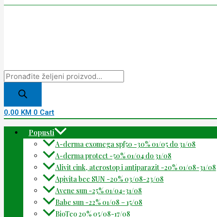
0,00
KM
0
Cart
Popusti
A-derma exomega spf50 -30% 01/05 do 31/08
A-derma protect -50% 01/04 do 31/08
Alivit cink, aterostop i antiparazit -20% 01/08-31/08
Apivita bee SUN -20% 03/08-23/08
Avene sun -25% 01/04-31/08
Babe sun -22% 01/08 – 15/08
BioTeo 20% 05/08-17/08