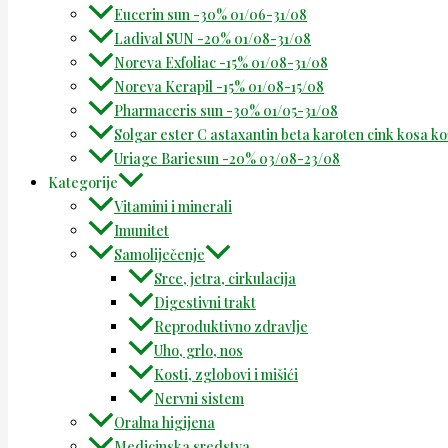
Eucerin sun -30% 01/06-31/08
Ladival SUN -20% 01/08-31/08
Noreva Exfoliac -15% 01/08-31/08
Noreva Kerapil -15% 01/08-15/08
Pharmaceris sun -30% 01/05-31/08
Solgar ester C astaxantin beta karoten cink kosa k
Uriage Bariesun -20% 03/08-23/08
Kategorije
Vitamini i minerali
Imunitet
Samoliječenje
Srce, jetra, cirkulacija
Digestivni trakt
Reproduktivno zdravlje
Uho, grlo, nos
Kosti, zglobovi i mišići
Nervni sistem
Oralna higijena
Medicinska sredstva