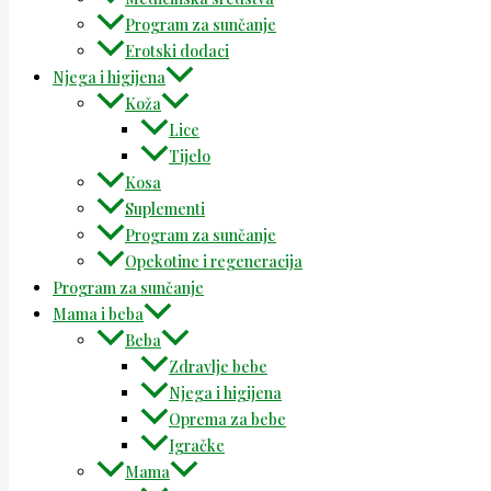
Program za sunčanje
Erotski dodaci
Njega i higijena
Koža
Lice
Tijelo
Kosa
Suplementi
Program za sunčanje
Opekotine i regeneracija
Program za sunčanje
Mama i beba
Beba
Zdravlje bebe
Njega i higijena
Oprema za bebe
Igračke
Mama