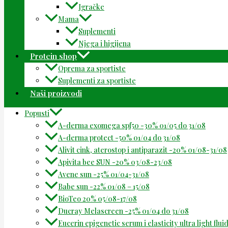
Igračke
Mama
Suplementi
Njega i higijena
Protein shop
Oprema za sportiste
Suplementi za sportiste
Naši proizvodi
Popusti
A-derma exomega spf50 -30% 01/05 do 31/08
A-derma protect -50% 01/04 do 31/08
Alivit cink, aterostop i antiparazit -20% 01/08-31/08
Apivita bee SUN -20% 03/08-23/08
Avene sun -25% 01/04-31/08
Babe sun -22% 01/08 – 15/08
BioTeo 20% 05/08-17/08
Ducray Melascreen -25% 01/04 do 31/08
Eucerin epigenetic serum i elasticity ultra light flu