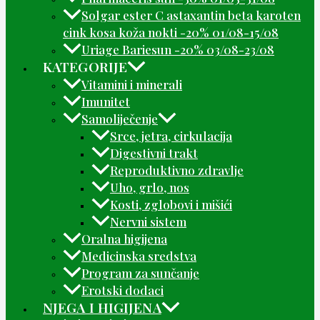
Solgar ester C astaxantin beta karoten
cink kosa koža nokti -20% 01/08-15/08
Uriage Bariesun -20% 03/08-23/08
KATEGORIJE
Vitamini i minerali
Imunitet
Samoliječenje
Srce, jetra, cirkulacija
Digestivni trakt
Reproduktivno zdravlje
Uho, grlo, nos
Kosti, zglobovi i mišići
Nervni sistem
Oralna higijena
Medicinska sredstva
Program za sunčanje
Erotski dodaci
NJEGA I HIGIJENA