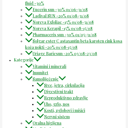
fluid -30%
Eucerin sun -30% 01/06-31/08
Ladival SUN -20% 01/08-31/08
Noreva Exfoliac -15% 01/08-31/08
Noreva Kerapil -15% 01/08-15/08
Pharmaceris sun -30% 01/05-31/08
Solgar ester C astaxantin beta karoten cink kosa
koža nokti -20% 01/08-15/08
Uriage Bariesun -20% 03/08-23/08
Kategorije
Vitamini i minerali
Imunitet
Samoliječenje
Srce, jetra, cirkulacija
Digestivni trakt
Reproduktivno zdravlje
Uho, grlo, nos
Kosti, zglobovi i mišići
Nervni sistem
Oralna higijena