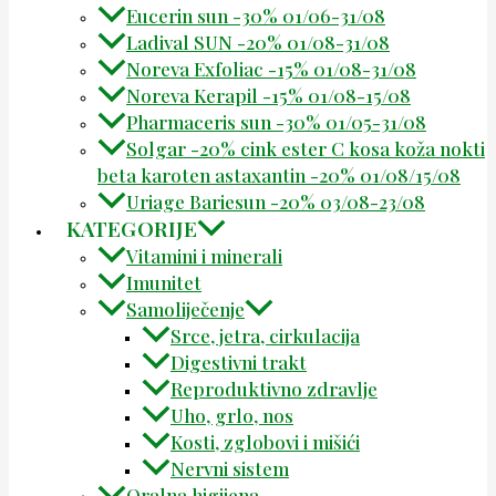
Eucerin sun -30% 01/06-31/08
Ladival SUN -20% 01/08-31/08
Noreva Exfoliac -15% 01/08-31/08
Noreva Kerapil -15% 01/08-15/08
Pharmaceris sun -30% 01/05-31/08
Solgar -20% cink ester C kosa koža nokti
beta karoten astaxantin -20% 01/08/15/08
Uriage Bariesun -20% 03/08-23/08
KATEGORIJE
Vitamini i minerali
Imunitet
Samoliječenje
Srce, jetra, cirkulacija
Digestivni trakt
Reproduktivno zdravlje
Uho, grlo, nos
Kosti, zglobovi i mišići
Nervni sistem
Oralna higijena