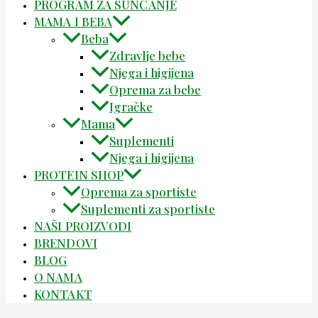
PROGRAM ZA SUNČANJE
MAMA I BEBA
Beba
Zdravlje bebe
Njega i higijena
Oprema za bebe
Igračke
Mama
Suplementi
Njega i higijena
PROTEIN SHOP
Oprema za sportiste
Suplementi za sportiste
NAŠI PROIZVODI
BRENDOVI
BLOG
O NAMA
KONTAKT