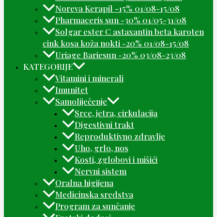
Noreva Kerapil -15% 01/08-15/08
Pharmaceris sun -30% 01/05-31/08
Solgar ester C astaxantin beta karoten
cink kosa koža nokti -20% 01/08-15/08
Uriage Bariesun -20% 03/08-23/08
KATEGORIJE
Vitamini i minerali
Imunitet
Samoliječenje
Srce, jetra, cirkulacija
Digestivni trakt
Reproduktivno zdravlje
Uho, grlo, nos
Kosti, zglobovi i mišići
Nervni sistem
Oralna higijena
Medicinska sredstva
Program za sunčanje