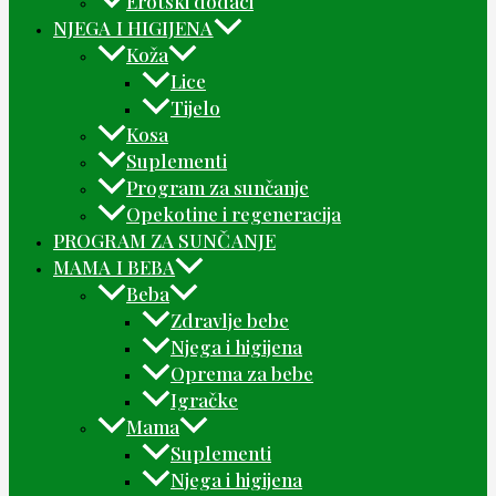
Erotski dodaci
NJEGA I HIGIJENA
Koža
Lice
Tijelo
Kosa
Suplementi
Program za sunčanje
Opekotine i regeneracija
PROGRAM ZA SUNČANJE
MAMA I BEBA
Beba
Zdravlje bebe
Njega i higijena
Oprema za bebe
Igračke
Mama
Suplementi
Njega i higijena