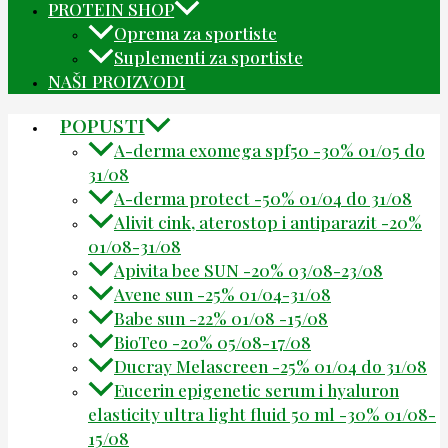
PROTEIN SHOP
Oprema za sportiste
Suplementi za sportiste
NAŠI PROIZVODI
POPUSTI
A-derma exomega spf50 -30% 01/05 do
31/08
A-derma protect -50% 01/04 do 31/08
Alivit cink, aterostop i antiparazit -20%
01/08-31/08
Apivita bee SUN -20% 03/08-23/08
Avene sun -25% 01/04-31/08
Babe sun -22% 01/08 -15/08
BioTeo -20% 05/08-17/08
Ducray Melascreen -25% 01/04 do 31/08
Eucerin epigenetic serum i hyaluron
elasticity ultra light fluid 50 ml -30% 01/08-
15/08