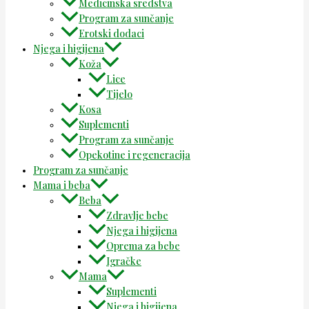
Medicinska sredstva
Program za sunčanje
Erotski dodaci
Njega i higijena
Koža
Lice
Tijelo
Kosa
Suplementi
Program za sunčanje
Opekotine i regeneracija
Program za sunčanje
Mama i beba
Beba
Zdravlje bebe
Njega i higijena
Oprema za bebe
Igračke
Mama
Suplementi
Njega i higijena