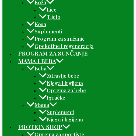
Koža
Lice
Tijelo
Kosa
Suplementi
Program za sunčanje
Opekotine i regeneracija
PROGRAM ZA SUNČANJE
MAMA I BEBA
Beba
Zdravlje bebe
Njega i higijena
Oprema za bebe
Igračke
Mama
Suplementi
Njega i higijena
PROTEIN SHOP
Oprema za sportiste