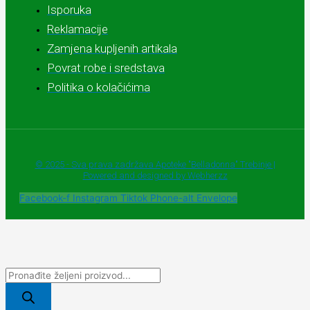
Isporuka
Reklamacije
Zamjena kupljenih artikala
Povrat robe i sredstava
Politika o kolačićima
© 2025 - Sva prava zadržava Apoteke "Belladonna" Trebinje |
Powered and designed by Webherzz
Facebook-f
Instagram
Tiktok
Phone-alt
Envelope