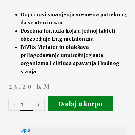
Doprinosi smanjenju vremena potrebnog
da se utoni u san
Posebna formula koja u jednoj tableti
obezbedjuje 1mg melatonina
BiVits Melatonin olakšava
prilagođavanje unutrašnjeg sata
organizma i ciklusa spavanja i budnog
stanja
23,20
KM
Dodaj u korpu
-
+
Opis