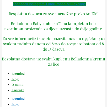
Facebook
Instagram
Tiktok
Phone-alt
Envelope
Besplatna dostava za sve narudžbe preko 60 KM.
Belladonna Baby klub - 10% na kompletan bebi
asortiman proizvoda za djecu uzrasta do dvije godine.
Za sve informacije i savjete pozovite nas na 059/260-410
svakim radnim danom od 8:00 do 20:30 i subotom od 8
do 15 časova
Besplatna dostava uz svaku kupljenu Belladonna kremu
za lice
Brendovi
Blog
O nama
Kontakt
Brendovi
Blog