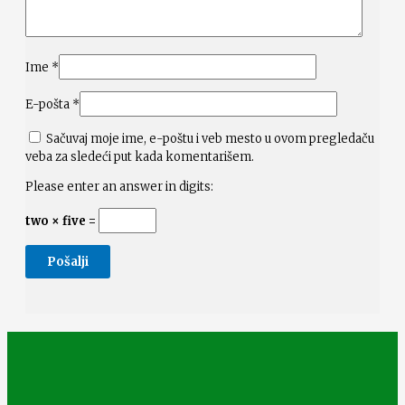
Ime
*
E-pošta
*
Sačuvaj moje ime, e-poštu i veb mesto u ovom pregledaču
veba za sledeći put kada komentarišem.
Please enter an answer in digits:
two × five =