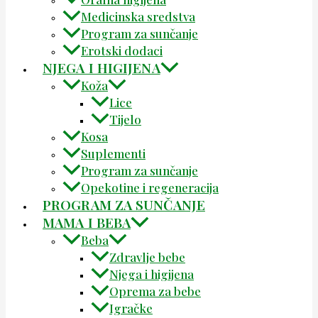
Medicinska sredstva
Program za sunčanje
Erotski dodaci
NJEGA I HIGIJENA
Koža
Lice
Tijelo
Kosa
Suplementi
Program za sunčanje
Opekotine i regeneracija
PROGRAM ZA SUNČANJE
MAMA I BEBA
Beba
Zdravlje bebe
Njega i higijena
Oprema za bebe
Igračke