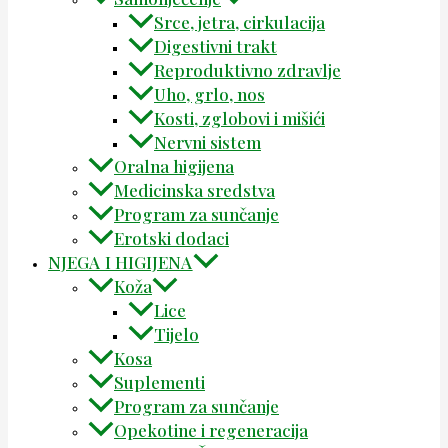
Srce, jetra, cirkulacija
Digestivni trakt
Reproduktivno zdravlje
Uho, grlo, nos
Kosti, zglobovi i mišići
Nervni sistem
Oralna higijena
Medicinska sredstva
Program za sunčanje
Erotski dodaci
NJEGA I HIGIJENA
Koža
Lice
Tijelo
Kosa
Suplementi
Program za sunčanje
Opekotine i regeneracija