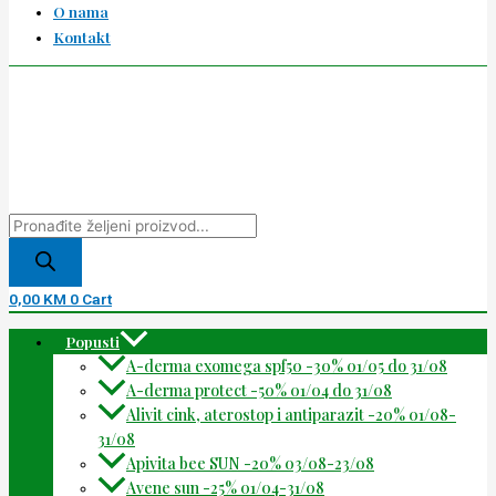
O nama
Kontakt
0,00
KM
0
Cart
Popusti
A-derma exomega spf50 -30% 01/05 do 31/08
A-derma protect -50% 01/04 do 31/08
Alivit cink, aterostop i antiparazit -20% 01/08-
31/08
Apivita bee SUN -20% 03/08-23/08
Avene sun -25% 01/04-31/08