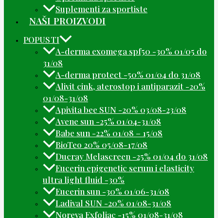
Suplementi za sportiste
NAŠI PROIZVODI
POPUSTI
A-derma exomega spf50 -30% 01/05 do
31/08
A-derma protect -50% 01/04 do 31/08
Alivit cink, aterostop i antiparazit -20%
01/08-31/08
Apivita bee SUN -20% 03/08-23/08
Avene sun -25% 01/04-31/08
Babe sun -22% 01/08 – 15/08
BioTeo 20% 05/08-17/08
Ducray Melascreen -25% 01/04 do 31/08
Eucerin epigenetic serum i elasticity
ultra light fluid -30%
Eucerin sun -30% 01/06-31/08
Ladival SUN -20% 01/08-31/08
Noreva Exfoliac -15% 01/08-31/08