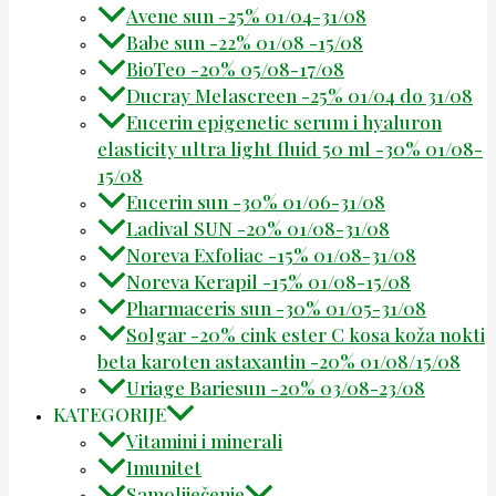
Avene sun -25% 01/04-31/08
Babe sun -22% 01/08 -15/08
BioTeo -20% 05/08-17/08
Ducray Melascreen -25% 01/04 do 31/08
Eucerin epigenetic serum i hyaluron
elasticity ultra light fluid 50 ml -30% 01/08-
15/08
Eucerin sun -30% 01/06-31/08
Ladival SUN -20% 01/08-31/08
Noreva Exfoliac -15% 01/08-31/08
Noreva Kerapil -15% 01/08-15/08
Pharmaceris sun -30% 01/05-31/08
Solgar -20% cink ester C kosa koža nokti
beta karoten astaxantin -20% 01/08/15/08
Uriage Bariesun -20% 03/08-23/08
KATEGORIJE
Vitamini i minerali
Imunitet
Samoliječenje