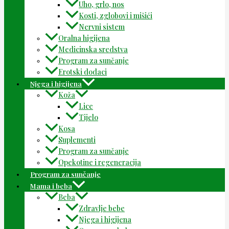
Uho, grlo, nos
Kosti, zglobovi i mišići
Nervni sistem
Oralna higijena
Medicinska sredstva
Program za sunčanje
Erotski dodaci
Njega i higijena
Koža
Lice
Tijelo
Kosa
Suplementi
Program za sunčanje
Opekotine i regeneracija
Program za sunčanje
Mama i beba
Beba
Zdravlje bebe
Njega i higijena