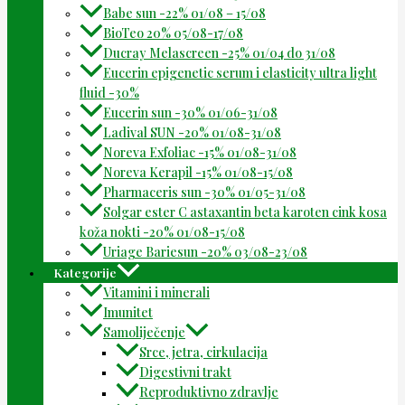
Babe sun -22% 01/08 – 15/08
BioTeo 20% 05/08-17/08
Ducray Melascreen -25% 01/04 do 31/08
Eucerin epigenetic serum i elasticity ultra light
fluid -30%
Eucerin sun -30% 01/06-31/08
Ladival SUN -20% 01/08-31/08
Noreva Exfoliac -15% 01/08-31/08
Noreva Kerapil -15% 01/08-15/08
Pharmaceris sun -30% 01/05-31/08
Solgar ester C astaxantin beta karoten cink kosa
koža nokti -20% 01/08-15/08
Uriage Bariesun -20% 03/08-23/08
Kategorije
Vitamini i minerali
Imunitet
Samoliječenje
Srce, jetra, cirkulacija
Digestivni trakt
Reproduktivno zdravlje