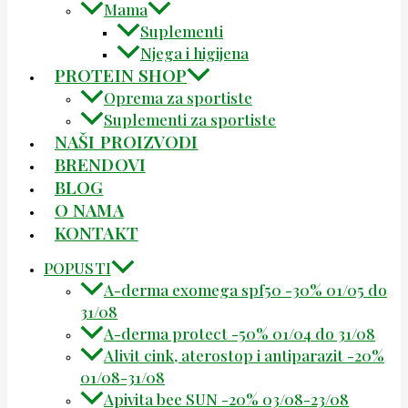
Mama
Suplementi
Njega i higijena
PROTEIN SHOP
Oprema za sportiste
Suplementi za sportiste
NAŠI PROIZVODI
BRENDOVI
BLOG
O NAMA
KONTAKT
POPUSTI
A-derma exomega spf50 -30% 01/05 do
31/08
A-derma protect -50% 01/04 do 31/08
Alivit cink, aterostop i antiparazit -20%
01/08-31/08
Apivita bee SUN -20% 03/08-23/08