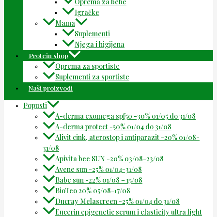
Oprema za bebe
Igračke
Mama
Suplementi
Njega i higijena
Protein shop
Oprema za sportiste
Suplementi za sportiste
Naši proizvodi
Popusti
A-derma exomega spf50 -30% 01/05 do 31/08
A-derma protect -50% 01/04 do 31/08
Alivit cink, aterostop i antiparazit -20% 01/08-
31/08
Apivita bee SUN -20% 03/08-23/08
Avene sun -25% 01/04-31/08
Babe sun -22% 01/08 – 15/08
BioTeo 20% 05/08-17/08
Ducray Melascreen -25% 01/04 do 31/08
Eucerin epigenetic serum i elasticity ultra light