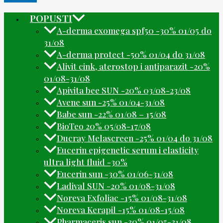
POPUSTI
A-derma exomega spf50 -30% 01/05 do
31/08
A-derma protect -50% 01/04 do 31/08
Alivit cink, aterostop i antiparazit -20%
01/08-31/08
Apivita bee SUN -20% 03/08-23/08
Avene sun -25% 01/04-31/08
Babe sun -22% 01/08 – 15/08
BioTeo 20% 05/08-17/08
Ducray Melascreen -25% 01/04 do 31/08
Eucerin epigenetic serum i elasticity
ultra light fluid -30%
Eucerin sun -30% 01/06-31/08
Ladival SUN -20% 01/08-31/08
Noreva Exfoliac -15% 01/08-31/08
Noreva Kerapil -15% 01/08-15/08
Pharmaceris sun -30% 01/05-31/08