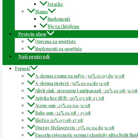
Igračke
Mama
Suplementi
Njega i higijena
Protein shop
Oprema za sportiste
Suplementi za sportiste
Naši proizvodi
Popusti
A-derma exomega spf50 -30% 01/05 do 31/08
A-derma protect -50% 01/04 do 31/08
Alivit cink, aterostop i antiparazit -20% 01/08-31/08
Apivita bee SUN -20% 03/08-23/08
Avene sun -25% 01/04-31/08
Babe sun -22% 01/08 – 15/08
BioTeo 20% 05/08-17/08
Ducray Melascreen -25% 01/04 do 31/08
Eucerin epigenetic serum i elasticity ultra light flu