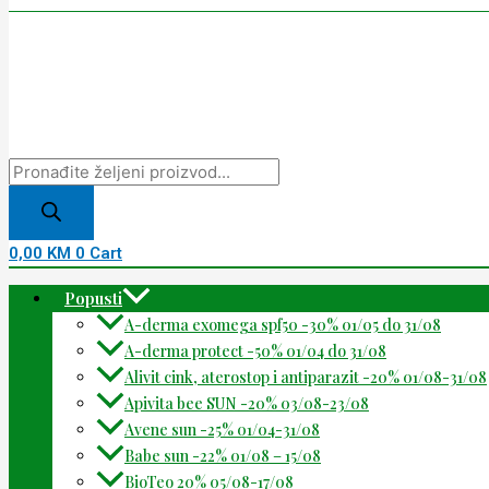
0,00
KM
0
Cart
Popusti
A-derma exomega spf50 -30% 01/05 do 31/08
A-derma protect -50% 01/04 do 31/08
Alivit cink, aterostop i antiparazit -20% 01/08-31/08
Apivita bee SUN -20% 03/08-23/08
Avene sun -25% 01/04-31/08
Babe sun -22% 01/08 – 15/08
BioTeo 20% 05/08-17/08