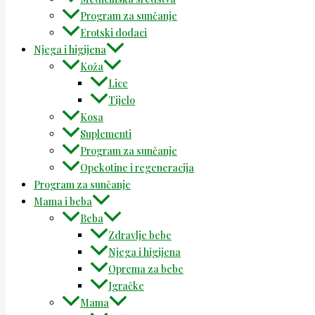
Program za sunčanje
Erotski dodaci
Njega i higijena
Koža
Lice
Tijelo
Kosa
Suplementi
Program za sunčanje
Opekotine i regeneracija
Program za sunčanje
Mama i beba
Beba
Zdravlje bebe
Njega i higijena
Oprema za bebe
Igračke
Mama