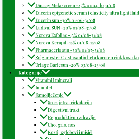
Ducray Melascreen -25% 01/04 do 31/08
Eucerin epigenetic serum i elasticity ultra light flu
Eucerin sun -30% 01/06-31/08
Ladival SUN -20% 01/08-31/08
Noreva Exfoliac -15% 01/08-31/08
Noreva Kerapil -15% 01/08-15/08
Pharmaceris sun -30% 01/05-31/08
Solgar ester C astaxantin beta karoten cink kosa k
Uriage Bariesun -20% 03/08-23/08
Kategorije
Vitamini i minerali
Imunitet
Samoliječenje
Srce, jetra, cirkulacija
Digestivni trakt
Reproduktivno zdravlje
Uho, grlo, nos
Kosti, zglobovi i mišići