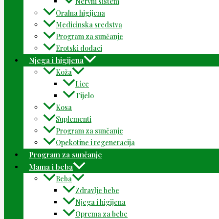
Nervni sistem
Oralna higijena
Medicinska sredstva
Program za sunčanje
Erotski dodaci
Njega i higijena
Koža
Lice
Tijelo
Kosa
Suplementi
Program za sunčanje
Opekotine i regeneracija
Program za sunčanje
Mama i beba
Beba
Zdravlje bebe
Njega i higijena
Oprema za bebe