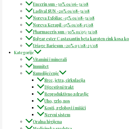
Eucerin sun -30% 01/06-31/08
Ladival SUN -20% 01/08-31/08
Noreva Exfoliac -15% 01/08-31/08
Noreva Kerapil -15% 01/08-15/08
Pharmaceris sun -30% 01/05-31/08
Solgar ester C astaxantin beta karoten cink kosa k
Uriage Bariesun -20% 03/08-23/08
Kategorije
Vitamini i minerali
Imunitet
Samoliječenje
Srce, jetra, cirkulacija
Digestivni trakt
Reproduktivno zdravlje
Uho, grlo, nos
Kosti, zglobovi i mišići
Nervni sistem
Oralna higijena
Medicinska sredstva