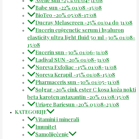
Avene sun -25% 01/04-31/08
Babe sun -22% 01/08 -15/08
BioTeo -20% 05/08-17/08
Ducray Melascreen -25% 01/04 do 31/08
Eucerin epigenetic serum i hyaluron
elasticity ultra light fluid 50 ml -30% 01/08-
15/08
Eucerin sun -30% 01/06-31/08
Ladival SUN -20% 01/08-31/08
Noreva Exfoliac -15% 01/08-31/08
Noreva Kerapil -15% 01/08-15/08
Pharmaceris sun -30% 01/05-31/08
Solgar -20% cink ester C kosa koža nokti
beta karoten astaxantin -20% 01/08/15/08
Uriage Bariesun -20% 03/08-23/08
KATEGORIJE
Vitamini i minerali
Imunitet
Samoliječenje