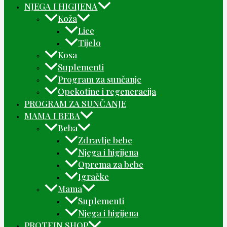
NJEGA I HIGIJENA
Koža
Lice
Tijelo
Kosa
Suplementi
Program za sunčanje
Opekotine i regeneracija
PROGRAM ZA SUNČANJE
MAMA I BEBA
Beba
Zdravlje bebe
Njega i higijena
Oprema za bebe
Igračke
Mama
Suplementi
Njega i higijena
PROTEIN SHOP