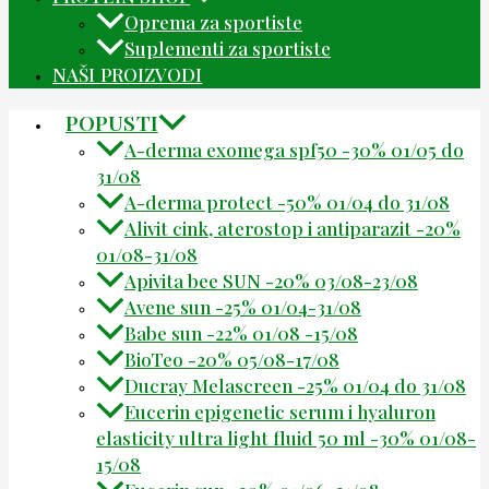
Oprema za sportiste
Suplementi za sportiste
NAŠI PROIZVODI
POPUSTI
A-derma exomega spf50 -30% 01/05 do
31/08
A-derma protect -50% 01/04 do 31/08
Alivit cink, aterostop i antiparazit -20%
01/08-31/08
Apivita bee SUN -20% 03/08-23/08
Avene sun -25% 01/04-31/08
Babe sun -22% 01/08 -15/08
BioTeo -20% 05/08-17/08
Ducray Melascreen -25% 01/04 do 31/08
Eucerin epigenetic serum i hyaluron
elasticity ultra light fluid 50 ml -30% 01/08-
15/08