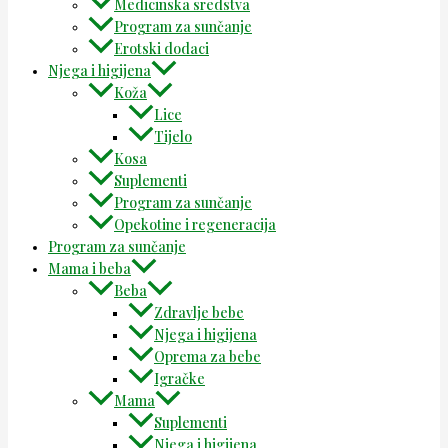
Medicinska sredstva
Program za sunčanje
Erotski dodaci
Njega i higijena
Koža
Lice
Tijelo
Kosa
Suplementi
Program za sunčanje
Opekotine i regeneracija
Program za sunčanje
Mama i beba
Beba
Zdravlje bebe
Njega i higijena
Oprema za bebe
Igračke
Mama
Suplementi
Njega i higijena