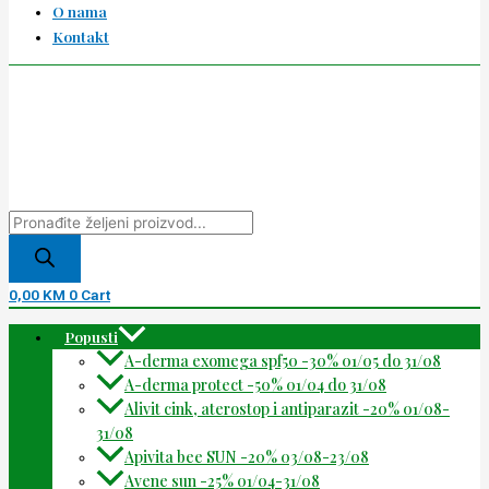
O nama
Kontakt
0,00
KM
0
Cart
Popusti
A-derma exomega spf50 -30% 01/05 do 31/08
A-derma protect -50% 01/04 do 31/08
Alivit cink, aterostop i antiparazit -20% 01/08-
31/08
Apivita bee SUN -20% 03/08-23/08
Avene sun -25% 01/04-31/08