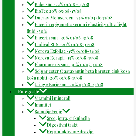
Babe sun -22% 01/08 – 15/08
BioTeo 20% 05/08-17/08
Ducray Melascreen -25% 01/04 do 31/08
Eucerin epigenetic serum i elasticity ultra light
fluid -30%
Eucerin sun -30% 01/06-31/08
Ladival SUN -20% 01/08-31/08
Noreva Exfoliac -15% 01/08-31/08
Noreva Kerapil -15% 01/08-15/08
Pharmaceris sun -30% 01/05-31/08
Solgar ester C astaxantin beta karoten cink kosa
koža nokti -20% 01/08-15/08
Uriage Bariesun -20% 03/08-23/08
Kategorije
Vitamini i minerali
Imunitet
Samoliječenje
Srce, jetra, cirkulacija
Digestivni trakt
Reproduktivno zdravlje