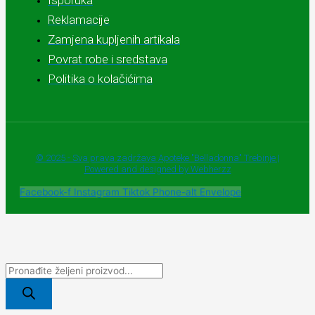
Isporuka
Reklamacije
Zamjena kupljenih artikala
Povrat robe i sredstava
Politika o kolačićima
© 2025 - Sva prava zadržava Apoteke "Belladonna" Trebinje |
Powered and designed by Webherzz
Facebook-f
Instagram
Tiktok
Phone-alt
Envelope