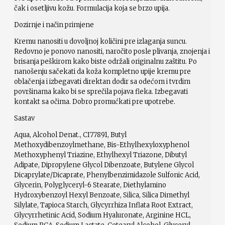
čak i osetljivu kožu. Formulacija koja se brzo upija.
Dozirnje i način primjene
Kremu nanositi u dovoljnoj količini pre izlaganja suncu.
Redovno je ponovo nanositi, naročito posle plivanja, znojenja i
brisanja peškirom kako biste održali originalnu zaštitu. Po
nanošenju sačekati da koža kompletno upije kremu pre
oblačenja i izbegavati direktan dodir sa odećom i tvrdim
površinama kako bi se sprečila pojava fleka. Izbegavati
kontakt sa očima. Dobro promućkati pre upotrebe.
Sastav
Aqua, Alcohol Denat., CI77891, Butyl
Methoxydibenzoylmethane, Bis-Ethylhexyloxyphenol
Methoxyphenyl Triazine, Ethylhexyl Triazone, Dibutyl
Adipate, Dipropylene Glycol Dibenzoate, Butylene Glycol
Dicaprylate/Dicaprate, Phenylbenzimidazole Sulfonic Acid,
Glycerin, Polyglyceryl-6 Stearate, Diethylamino
Hydroxybenzoyl Hexyl Benzoate, Silica, Silica Dimethyl
Silylate, Tapioca Starch, Glycyrrhiza Inflata Root Extract,
Glycyrrhetinic Acid, Sodium Hyaluronate, Arginine HCL,