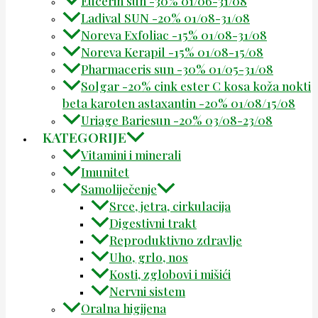
Eucerin sun -30% 01/06-31/08
Ladival SUN -20% 01/08-31/08
Noreva Exfoliac -15% 01/08-31/08
Noreva Kerapil -15% 01/08-15/08
Pharmaceris sun -30% 01/05-31/08
Solgar -20% cink ester C kosa koža nokti
beta karoten astaxantin -20% 01/08/15/08
Uriage Bariesun -20% 03/08-23/08
KATEGORIJE
Vitamini i minerali
Imunitet
Samoliječenje
Srce, jetra, cirkulacija
Digestivni trakt
Reproduktivno zdravlje
Uho, grlo, nos
Kosti, zglobovi i mišići
Nervni sistem
Oralna higijena