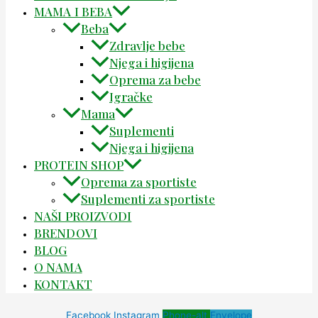
MAMA I BEBA
Beba
Zdravlje bebe
Njega i higijena
Oprema za bebe
Igračke
Mama
Suplementi
Njega i higijena
PROTEIN SHOP
Oprema za sportiste
Suplementi za sportiste
NAŠI PROIZVODI
BRENDOVI
BLOG
O NAMA
KONTAKT
Facebook
Instagram
Phone-alt
Envelope