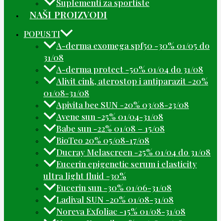
Suplementi za sportiste
NAŠI PROIZVODI
POPUSTI
A-derma exomega spf50 -30% 01/05 do
31/08
A-derma protect -50% 01/04 do 31/08
Alivit cink, aterostop i antiparazit -20%
01/08-31/08
Apivita bee SUN -20% 03/08-23/08
Avene sun -25% 01/04-31/08
Babe sun -22% 01/08 – 15/08
BioTeo 20% 05/08-17/08
Ducray Melascreen -25% 01/04 do 31/08
Eucerin epigenetic serum i elasticity
ultra light fluid -30%
Eucerin sun -30% 01/06-31/08
Ladival SUN -20% 01/08-31/08
Noreva Exfoliac -15% 01/08-31/08