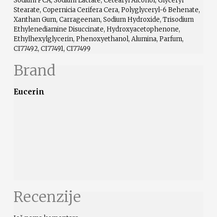
Sodium PCA, Sodium Lactate, Cetearyl Alcohol, Glyceryl
Stearate, Copernicia Cerifera Cera, Polyglyceryl-6 Behenate,
Xanthan Gum, Carrageenan, Sodium Hydroxide, Trisodium
Ethylenediamine Disuccinate, Hydroxyacetophenone,
Ethylhexylglycerin, Phenoxyethanol, Alumina, Parfum,
CI77492, CI77491, CI77499
Brand
Eucerin
Recenzije