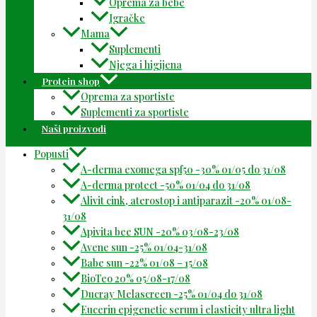
Oprema za bebe
Igračke
Mama
Suplementi
Njega i higijena
Protein shop
Oprema za sportiste
Suplementi za sportiste
Naši proizvodi
Popusti
A-derma exomega spf50 -30% 01/05 do 31/08
A-derma protect -50% 01/04 do 31/08
Alivit cink, aterostop i antiparazit -20% 01/08-
31/08
Apivita bee SUN -20% 03/08-23/08
Avene sun -25% 01/04-31/08
Babe sun -22% 01/08 – 15/08
BioTeo 20% 05/08-17/08
Ducray Melascreen -25% 01/04 do 31/08
Eucerin epigenetic serum i elasticity ultra light