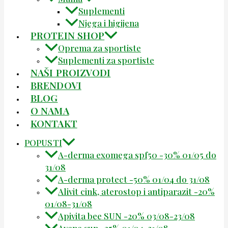
Suplementi
Njega i higijena
PROTEIN SHOP
Oprema za sportiste
Suplementi za sportiste
NAŠI PROIZVODI
BRENDOVI
BLOG
O NAMA
KONTAKT
POPUSTI
A-derma exomega spf50 -30% 01/05 do
31/08
A-derma protect -50% 01/04 do 31/08
Alivit cink, aterostop i antiparazit -20%
01/08-31/08
Apivita bee SUN -20% 03/08-23/08