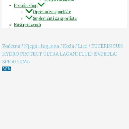
Protein shop
Oprema za sportiste
Suplementi za sportiste
Naši proizvodi
Početna
/
Njega i higijena
/
Koža
/
Lice
/ EUCERIN SUN
HYDRO PROTECT ULTRA LAGANI FLUID (SVIJETLA)
SPF50 50ML
30%