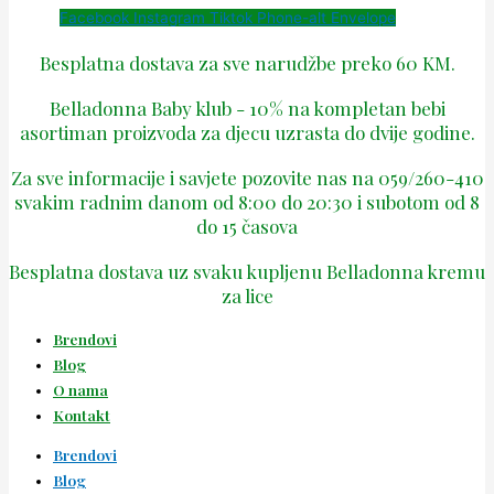
Facebook
Instagram
Tiktok
Phone-alt
Envelope
Besplatna dostava za sve narudžbe preko 60 KM.
Belladonna Baby klub - 10% na kompletan bebi
asortiman proizvoda za djecu uzrasta do dvije godine.
Za sve informacije i savjete pozovite nas na 059/260-410
svakim radnim danom od 8:00 do 20:30 i subotom od 8
do 15 časova
Besplatna dostava uz svaku kupljenu Belladonna kremu
za lice
Brendovi
Blog
O nama
Kontakt
Brendovi
Blog