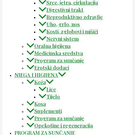
Srce, jetra, cirkulacija
Digestivni trakt
Reproduktivno zdravlje
Uho, grlo, nos
Kosti, zglobovi i mišići
Nervni sistem
Oralna higijena
Medicinska sredstva
Program za sunčanje
Erotski dodaci
NJEGA I HIGIJENA
Koža
Lice
Tijelo
Kosa
Suplementi
Program za sunčanje
Opekotine i regeneracija
PROGRAM ZA SUNČANJE