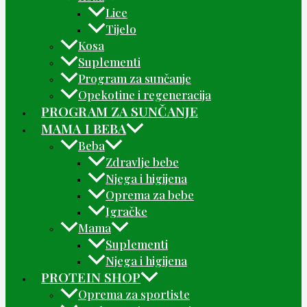
Lice
Tijelo
Kosa
Suplementi
Program za sunčanje
Opekotine i regeneracija
PROGRAM ZA SUNČANJE
MAMA I BEBA
Beba
Zdravlje bebe
Njega i higijena
Oprema za bebe
Igračke
Mama
Suplementi
Njega i higijena
PROTEIN SHOP
Oprema za sportiste