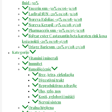
fluid -30%
Eucerin sun -30% 01/06-31/08
Ladival SUN -20% 01/08-31/08
Noreva Exfoliac -15% 01/08-31/08
Noreva Kerapil -15% 01/08-15/08
Pharmaceris sun -30% 01/05-31/08
Solgar ester C astaxantin beta karoten cink kosa
koža nokti -20% 01/08-15/08
Uriage Bariesun -20% 03/08-23/08
Kategorije
Vitamini i minerali
Imunitet
Samoliječenje
Srce, jetra, cirkulacija
Digestivni trakt
Reproduktivno zdravlje
Uho, grlo, nos
Kosti, zglobovi i mišići
Nervni sistem
Oralna higijena