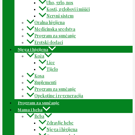
Uho, grlo, nos
Kosti, zglobovi i mišići
Nervni sistem
Oralna higijena
Medicinska sredstva
Program za sunčanje
Erotski dodaci
Njega i higijena
Koža
Lice
Tijelo
Kosa
Suplementi
Program za sunčanje
Opekotine i regeneracija
Program za sunčanje
Mama i beba
Beba
Zdravlje bebe
Njega i higijena