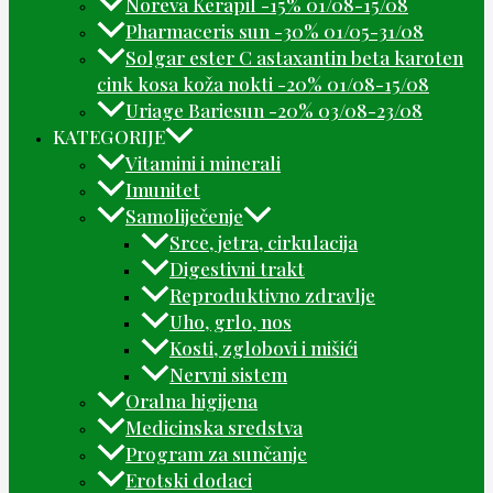
Noreva Kerapil -15% 01/08-15/08
Pharmaceris sun -30% 01/05-31/08
Solgar ester C astaxantin beta karoten
cink kosa koža nokti -20% 01/08-15/08
Uriage Bariesun -20% 03/08-23/08
KATEGORIJE
Vitamini i minerali
Imunitet
Samoliječenje
Srce, jetra, cirkulacija
Digestivni trakt
Reproduktivno zdravlje
Uho, grlo, nos
Kosti, zglobovi i mišići
Nervni sistem
Oralna higijena
Medicinska sredstva
Program za sunčanje
Erotski dodaci