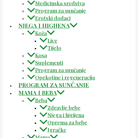
Medicinska sredstva
Program za sunčanje
Erotski dodaci
NJEGA I HIGIJENA
Koža
Lice
Tijelo
Kosa
Suplementi
Program za sunčanje
Opekotine i regeneracija
PROGRAM ZA SUNČANJE
MAMA I BEBA
Beba
Zdravlje bebe
Njega i higijena
Oprema za bebe
Igračke
Mama