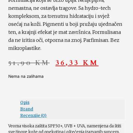
nemastna, ne ostavlja tragove. Sa hydro-tech
kompleksom, za trenutnu hidrataciju i svjež
osećaj na koži. Pigmenti u boji pružaju ujednačen
ten, a krajnji efekat je mat završnica. Formulisana
da ne iritira oči, otporna na znoj. Parfimisan. Bez
mikroplastike.
51,90
KM
36,33
KM
Nema na zalihama
Opis
Brand
Recenzije (0)
Veoma visoka zaštita SPF50+, UVB + UVA, namenjena da štiti
sve tipove kože od opekotina i oštećenja izazvanih suncem,