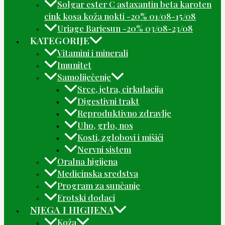
Solgar ester C astaxantin beta karoten
cink kosa koža nokti -20% 01/08-15/08
Uriage Bariesun -20% 03/08-23/08
KATEGORIJE
Vitamini i minerali
Imunitet
Samoliječenje
Srce, jetra, cirkulacija
Digestivni trakt
Reproduktivno zdravlje
Uho, grlo, nos
Kosti, zglobovi i mišići
Nervni sistem
Oralna higijena
Medicinska sredstva
Program za sunčanje
Erotski dodaci
NJEGA I HIGIJENA
Koža