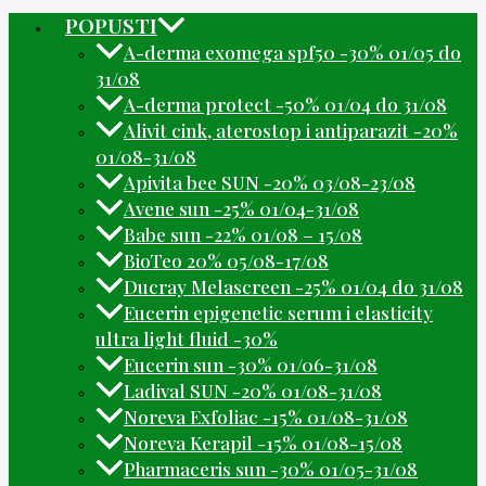
POPUSTI
A-derma exomega spf50 -30% 01/05 do
31/08
A-derma protect -50% 01/04 do 31/08
Alivit cink, aterostop i antiparazit -20%
01/08-31/08
Apivita bee SUN -20% 03/08-23/08
Avene sun -25% 01/04-31/08
Babe sun -22% 01/08 – 15/08
BioTeo 20% 05/08-17/08
Ducray Melascreen -25% 01/04 do 31/08
Eucerin epigenetic serum i elasticity
ultra light fluid -30%
Eucerin sun -30% 01/06-31/08
Ladival SUN -20% 01/08-31/08
Noreva Exfoliac -15% 01/08-31/08
Noreva Kerapil -15% 01/08-15/08
Pharmaceris sun -30% 01/05-31/08