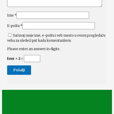
Ime
*
E-pošta
*
Sačuvaj moje ime, e-poštu i veb mesto u ovom pregledaču
veba za sledeći put kada komentarišem.
Please enter an answer in digits:
four + 2 =