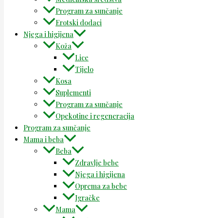
Program za sunčanje
Erotski dodaci
Njega i higijena
Koža
Lice
Tijelo
Kosa
Suplementi
Program za sunčanje
Opekotine i regeneracija
Program za sunčanje
Mama i beba
Beba
Zdravlje bebe
Njega i higijena
Oprema za bebe
Igračke
Mama