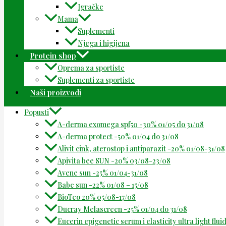
Igračke
Mama
Suplementi
Njega i higijena
Protein shop
Oprema za sportiste
Suplementi za sportiste
Naši proizvodi
Popusti
A-derma exomega spf50 -30% 01/05 do 31/08
A-derma protect -50% 01/04 do 31/08
Alivit cink, aterostop i antiparazit -20% 01/08-31/08
Apivita bee SUN -20% 03/08-23/08
Avene sun -25% 01/04-31/08
Babe sun -22% 01/08 – 15/08
BioTeo 20% 05/08-17/08
Ducray Melascreen -25% 01/04 do 31/08
Eucerin epigenetic serum i elasticity ultra light flu