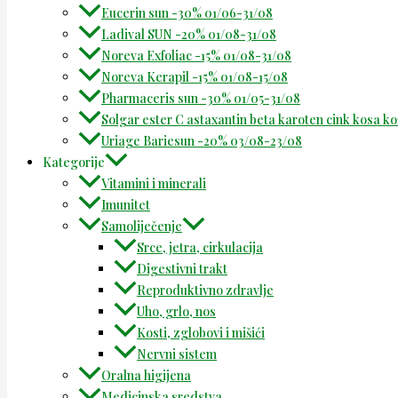
Eucerin sun -30% 01/06-31/08
Ladival SUN -20% 01/08-31/08
Noreva Exfoliac -15% 01/08-31/08
Noreva Kerapil -15% 01/08-15/08
Pharmaceris sun -30% 01/05-31/08
Solgar ester C astaxantin beta karoten cink kosa k
Uriage Bariesun -20% 03/08-23/08
Kategorije
Vitamini i minerali
Imunitet
Samoliječenje
Srce, jetra, cirkulacija
Digestivni trakt
Reproduktivno zdravlje
Uho, grlo, nos
Kosti, zglobovi i mišići
Nervni sistem
Oralna higijena
Medicinska sredstva