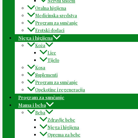
Nervni sistem
Oralna higijena
Medicinska sredstva
Program za sunčanje
Erotski dodaci
Njega i higijena
Koža
Lice
Tijelo
Kosa
Suplementi
Program za sunčanje
Opekotine i regeneracija
Program za sunčanje
Mama i beba
Beba
Zdravlje bebe
Njega i higijena
Oprema za bebe