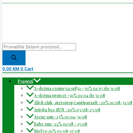
0,00
KM
0
Cart
Popusti
A-derma exomega spf50 -30% 01/05 do 31/08
A-derma protect -50% 01/04 do 31/08
Alivit cink, aterostop i antiparazit -20% 01/08-31/08
Apivita bee SUN -20% 03/08-23/08
Avene sun -25% 01/04-31/08
Babe sun -22% 01/08 – 15/08
BioTeo 20% 05/08-17/08