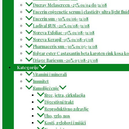
Ducray Melascreen -25% 01/04 do 31/08
Eucerin epigenetic serum i elasticity ultra light flu
Eucerin sun -30% 01/06-31/08
Ladival SUN -20% 01/08-31/08
Noreva Exfoliac -15% 01/08-31/08
Noreva Kerapil -15% 01/08-15/08
Pharmaceris sun -30% 01/05-31/08
Solgar ester C astaxantin beta karoten cink kosa k
Uriage Bariesun -20% 03/08-23/08
Kategorije
Vitamini i minerali
Imunitet
Samoliječenje
Srce, jetra, cirkulacija
Digestivni trakt
Reproduktivno zdravlje
Uho, grlo, nos
Kosti, zglobovi i mišići