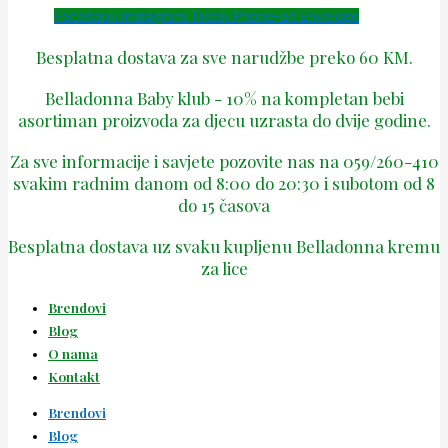
Facebook
Instagram
Tiktok
Phone-alt
Envelope
Besplatna dostava za sve narudžbe preko 60 KM.
Belladonna Baby klub - 10% na kompletan bebi
asortiman proizvoda za djecu uzrasta do dvije godine.
Za sve informacije i savjete pozovite nas na 059/260-410
svakim radnim danom od 8:00 do 20:30 i subotom od 8
do 15 časova
Besplatna dostava uz svaku kupljenu Belladonna kremu
za lice
Brendovi
Blog
O nama
Kontakt
Brendovi
Blog