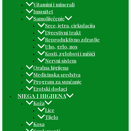
Vitamini i minerali
Imunitet
Samoliječenje
Srce, jetra, cirkulacija
Digestivni trakt
Reproduktivno zdravlje
Uho, grlo, nos
Kosti, zglobovi i mišići
Nervni sistem
Oralna higijena
Medicinska sredstva
Program za sunčanje
Erotski dodaci
NJEGA I HIGIJENA
Koža
Lice
Tijelo
Kosa
Suplementi