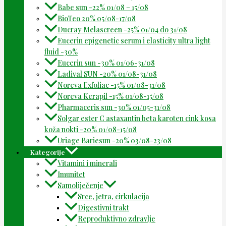
Babe sun -22% 01/08 – 15/08
BioTeo 20% 05/08-17/08
Ducray Melascreen -25% 01/04 do 31/08
Eucerin epigenetic serum i elasticity ultra light
fluid -30%
Eucerin sun -30% 01/06-31/08
Ladival SUN -20% 01/08-31/08
Noreva Exfoliac -15% 01/08-31/08
Noreva Kerapil -15% 01/08-15/08
Pharmaceris sun -30% 01/05-31/08
Solgar ester C astaxantin beta karoten cink kosa
koža nokti -20% 01/08-15/08
Uriage Bariesun -20% 03/08-23/08
Kategorije
Vitamini i minerali
Imunitet
Samoliječenje
Srce, jetra, cirkulacija
Digestivni trakt
Reproduktivno zdravlje