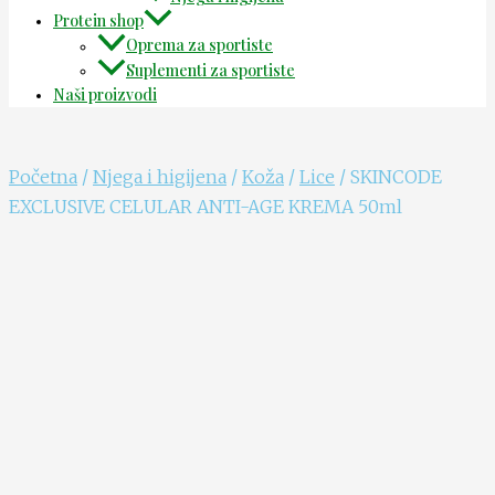
Protein shop
Oprema za sportiste
Suplementi za sportiste
Naši proizvodi
Početna
/
Njega i higijena
/
Koža
/
Lice
/ SKINCODE
EXCLUSIVE CELULAR ANTI-AGE KREMA 50ml