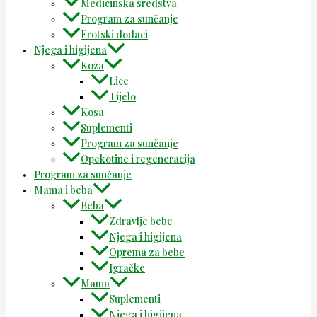
Medicinska sredstva
Program za sunčanje
Erotski dodaci
Njega i higijena
Koža
Lice
Tijelo
Kosa
Suplementi
Program za sunčanje
Opekotine i regeneracija
Program za sunčanje
Mama i beba
Beba
Zdravlje bebe
Njega i higijena
Oprema za bebe
Igračke
Mama
Suplementi
Njega i higijena