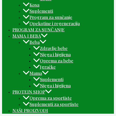
Kosa
Suplementi
Program za sunčanje
Opekotine i regeneracija
PROGRAM ZA SUNČANJE
MAMA I BEBA
Beba
Zdravlje bebe
Njega i higijena
Oprema za bebe
Igračke
Mama
Suplementi
Njega i higijena
PROTEIN SHOP
Oprema za sportiste
Suplementi za sportiste
NAŠI PROIZVODI