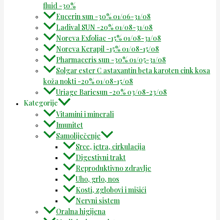
fluid -30%
Eucerin sun -30% 01/06-31/08
Ladival SUN -20% 01/08-31/08
Noreva Exfoliac -15% 01/08-31/08
Noreva Kerapil -15% 01/08-15/08
Pharmaceris sun -30% 01/05-31/08
Solgar ester C astaxantin beta karoten cink kosa
koža nokti -20% 01/08-15/08
Uriage Bariesun -20% 03/08-23/08
Kategorije
Vitamini i minerali
Imunitet
Samoliječenje
Srce, jetra, cirkulacija
Digestivni trakt
Reproduktivno zdravlje
Uho, grlo, nos
Kosti, zglobovi i mišići
Nervni sistem
Oralna higijena