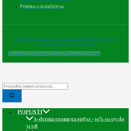
Politika o kolačićima
© 2025 - Sva prava zadržava Apoteke "Belladonna" Trebinje |
Powered and designed by Webherzz
Facebook-f
Instagram
Tiktok
Phone-alt
Envelope
POPUSTI
A-derma exomega spf50 -30% 01/05 do
31/08