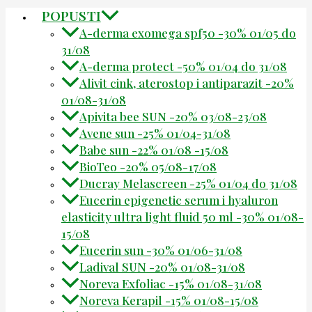
POPUSTI
A-derma exomega spf50 -30% 01/05 do
31/08
A-derma protect -50% 01/04 do 31/08
Alivit cink, aterostop i antiparazit -20%
01/08-31/08
Apivita bee SUN -20% 03/08-23/08
Avene sun -25% 01/04-31/08
Babe sun -22% 01/08 -15/08
BioTeo -20% 05/08-17/08
Ducray Melascreen -25% 01/04 do 31/08
Eucerin epigenetic serum i hyaluron
elasticity ultra light fluid 50 ml -30% 01/08-
15/08
Eucerin sun -30% 01/06-31/08
Ladival SUN -20% 01/08-31/08
Noreva Exfoliac -15% 01/08-31/08
Noreva Kerapil -15% 01/08-15/08