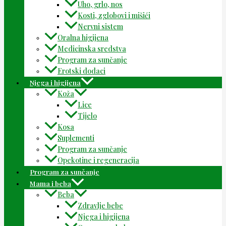
Uho, grlo, nos
Kosti, zglobovi i mišići
Nervni sistem
Oralna higijena
Medicinska sredstva
Program za sunčanje
Erotski dodaci
Njega i higijena
Koža
Lice
Tijelo
Kosa
Suplementi
Program za sunčanje
Opekotine i regeneracija
Program za sunčanje
Mama i beba
Beba
Zdravlje bebe
Njega i higijena