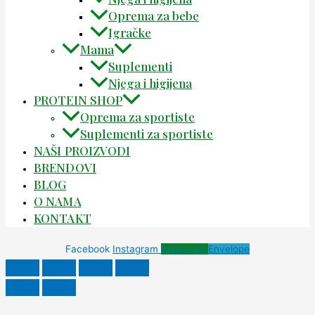
Oprema za bebe
Igračke
Mama
Suplementi
Njega i higijena
PROTEIN SHOP
Oprema za sportiste
Suplementi za sportiste
NAŠI PROIZVODI
BRENDOVI
BLOG
O NAMA
KONTAKT
Facebook
Instagram
Phone-alt
Envelope