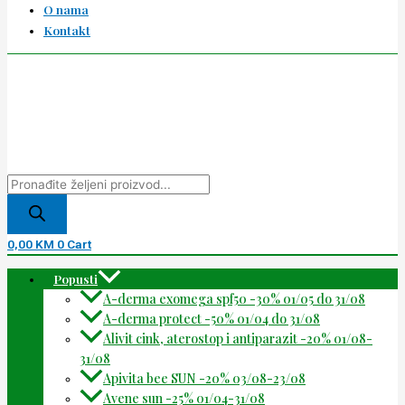
O nama
Kontakt
0,00
KM
0
Cart
Popusti
A-derma exomega spf50 -30% 01/05 do 31/08
A-derma protect -50% 01/04 do 31/08
Alivit cink, aterostop i antiparazit -20% 01/08-
31/08
Apivita bee SUN -20% 03/08-23/08
Avene sun -25% 01/04-31/08