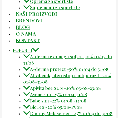
Oprema za sportiste
Suplementi za sportiste
NAŠI PROIZVODI
BRENDOVI
BLOG
O NAMA
KONTAKT
POPUSTI
A-derma exomega spf50 -30% 01/05 do
31/08
A-derma protect -50% 01/04 do 31/08
Alivit cink, aterostop i antiparazit -20%
01/08-31/08
Apivita bee SUN -20% 03/08-23/08
Avene sun -25% 01/04-31/08
Babe sun -22% 01/08 -15/08
BioTeo -20% 05/08-17/08
Ducray Melascreen -25% 01/04 do 31/08