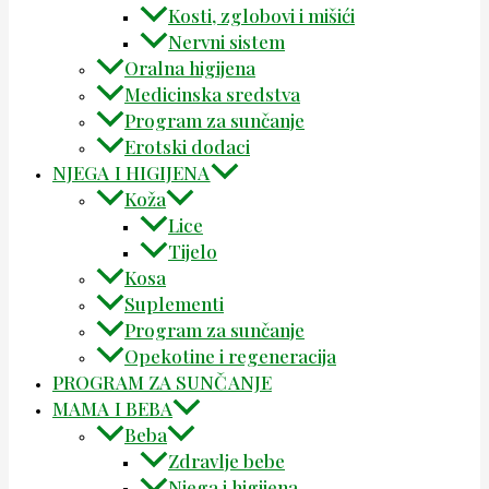
Kosti, zglobovi i mišići
Nervni sistem
Oralna higijena
Medicinska sredstva
Program za sunčanje
Erotski dodaci
NJEGA I HIGIJENA
Koža
Lice
Tijelo
Kosa
Suplementi
Program za sunčanje
Opekotine i regeneracija
PROGRAM ZA SUNČANJE
MAMA I BEBA
Beba
Zdravlje bebe
Njega i higijena