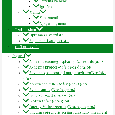
Oprema za bebe
Igračke
Mama
Suplementi
Njega i higijena
Protein shop
Oprema za sportiste
Suplementi za sportiste
Naši proizvodi
Popusti
A-derma exomega spf50 -30% 01/05 do 31/08
A-derma protect -50% 01/04 do 31/08
Alivit cink, aterostop i antiparazit -20% 01/08-
31/08
Apivita bee SUN -20% 03/08-23/08
Avene sun -25% 01/04-31/08
Babe sun -22% 01/08 – 15/08
BioTeo 20% 05/08-17/08
Ducray Melascreen -25% 01/04 do 31/08
Eucerin epigenetic serum i elasticity ultra light