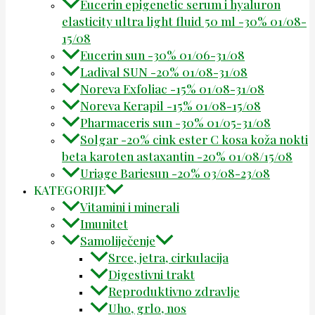
Eucerin epigenetic serum i hyaluron
elasticity ultra light fluid 50 ml -30% 01/08-
15/08
Eucerin sun -30% 01/06-31/08
Ladival SUN -20% 01/08-31/08
Noreva Exfoliac -15% 01/08-31/08
Noreva Kerapil -15% 01/08-15/08
Pharmaceris sun -30% 01/05-31/08
Solgar -20% cink ester C kosa koža nokti
beta karoten astaxantin -20% 01/08/15/08
Uriage Bariesun -20% 03/08-23/08
KATEGORIJE
Vitamini i minerali
Imunitet
Samoliječenje
Srce, jetra, cirkulacija
Digestivni trakt
Reproduktivno zdravlje
Uho, grlo, nos