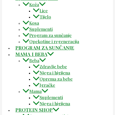
Koža
Lice
Tijelo
Kosa
Suplementi
Program za sunčanje
Opekotine i regeneracija
PROGRAM ZA SUNČANJE
MAMA I BEBA
Beba
Zdravlje bebe
Njega i higijena
Oprema za bebe
Igračke
Mama
Suplementi
Njega i higijena
PROTEIN SHOP