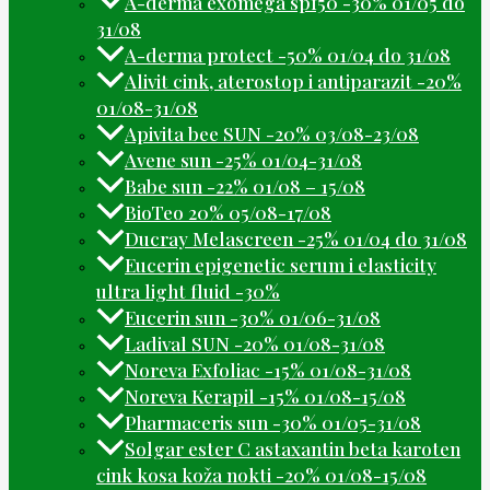
A-derma exomega spf50 -30% 01/05 do
31/08
A-derma protect -50% 01/04 do 31/08
Alivit cink, aterostop i antiparazit -20%
01/08-31/08
Apivita bee SUN -20% 03/08-23/08
Avene sun -25% 01/04-31/08
Babe sun -22% 01/08 – 15/08
BioTeo 20% 05/08-17/08
Ducray Melascreen -25% 01/04 do 31/08
Eucerin epigenetic serum i elasticity
ultra light fluid -30%
Eucerin sun -30% 01/06-31/08
Ladival SUN -20% 01/08-31/08
Noreva Exfoliac -15% 01/08-31/08
Noreva Kerapil -15% 01/08-15/08
Pharmaceris sun -30% 01/05-31/08
Solgar ester C astaxantin beta karoten
cink kosa koža nokti -20% 01/08-15/08