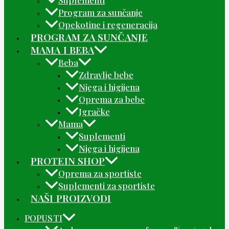
Program za sunčanje
Opekotine i regeneracija
PROGRAM ZA SUNČANJE
MAMA I BEBA
Beba
Zdravlje bebe
Njega i higijena
Oprema za bebe
Igračke
Mama
Suplementi
Njega i higijena
PROTEIN SHOP
Oprema za sportiste
Suplementi za sportiste
NAŠI PROIZVODI
POPUSTI