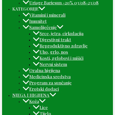
Uriage Bariesun -20% 03/08-23/08
KATEGORIJE
Vitamini i minerali
Imunitet
Samoliječenje
Srce, jetra, cirkulacija
Digestivni trakt
Reproduktivno zdravlje
Uho, grlo, nos
Kosti, zglobovi i mišići
Nervni sistem
Oralna higijena
Medicinska sredstva
Program za sunčanje
Erotski dodaci
NJEGA I HIGIJENA
Koža
Lice
Tijelo