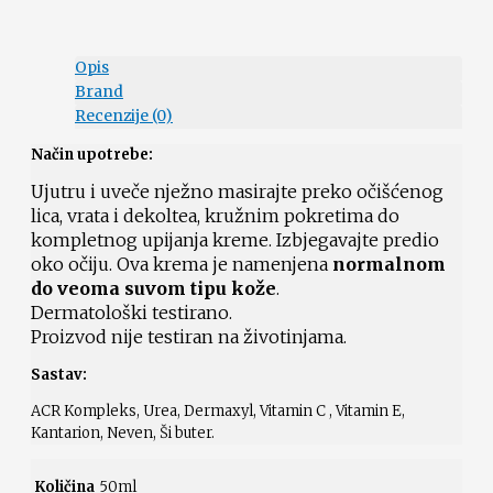
Opis
Brand
Recenzije (0)
Način upotrebe:
Ujutru i uveče nježno masirajte preko očišćenog
lica, vrata i dekoltea, kružnim pokretima d
o
kompletnog upijanja kreme. Izbjegavajte predio
oko očiju. Ova krema je namenjena
normalnom
do veoma suvom tipu kože
.
Dermatološki testirano.
Proizvod nije testiran na životinjama.
Sastav:
ACR Kompleks, Urea, Dermaxyl, Vitamin C , Vitamin E,
Kantarion, Neven, Ši buter.
Količina
50ml