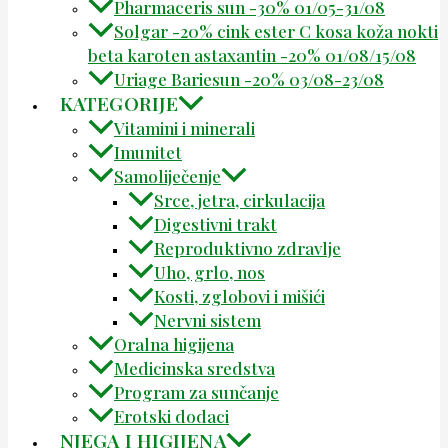
Pharmaceris sun -30% 01/05-31/08
Solgar -20% cink ester C kosa koža nokti
beta karoten astaxantin -20% 01/08/15/08
Uriage Bariesun -20% 03/08-23/08
KATEGORIJE
Vitamini i minerali
Imunitet
Samoliječenje
Srce, jetra, cirkulacija
Digestivni trakt
Reproduktivno zdravlje
Uho, grlo, nos
Kosti, zglobovi i mišići
Nervni sistem
Oralna higijena
Medicinska sredstva
Program za sunčanje
Erotski dodaci
NJEGA I HIGIJENA