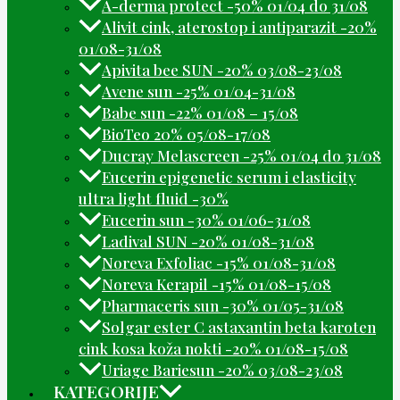
A-derma protect -50% 01/04 do 31/08
Alivit cink, aterostop i antiparazit -20%
01/08-31/08
Apivita bee SUN -20% 03/08-23/08
Avene sun -25% 01/04-31/08
Babe sun -22% 01/08 – 15/08
BioTeo 20% 05/08-17/08
Ducray Melascreen -25% 01/04 do 31/08
Eucerin epigenetic serum i elasticity
ultra light fluid -30%
Eucerin sun -30% 01/06-31/08
Ladival SUN -20% 01/08-31/08
Noreva Exfoliac -15% 01/08-31/08
Noreva Kerapil -15% 01/08-15/08
Pharmaceris sun -30% 01/05-31/08
Solgar ester C astaxantin beta karoten
cink kosa koža nokti -20% 01/08-15/08
Uriage Bariesun -20% 03/08-23/08
KATEGORIJE