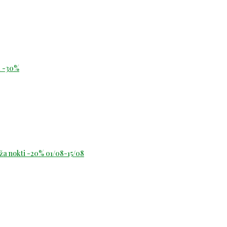
id -30%
oža nokti -20% 01/08-15/08