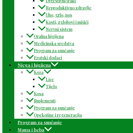
Digestivni trakt
Reproduktivno zdravlje
Uho, grlo, nos
Kosti, zglobovi i mišići
Nervni sistem
Oralna higijena
Medicinska sredstva
Program za sunčanje
Erotski dodaci
Njega i higijena
Koža
Lice
Tijelo
Kosa
Suplementi
Program za sunčanje
Opekotine i regeneracija
Program za sunčanje
Mama i beba