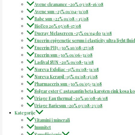
Avene cleanance -20% 03/08-16/08
Avene sun -25% 01/04-31/08
Babe sun -22% 01/08 – 15/08
BioTeo 20% 05/08-17/08
Ducray Melascreen -25% 01/04 do 31/08
Eucerin epigenetic serum i elasticity ultra light flu
Eucerin PH5 -30% 10/08-27/08
Eucerin sun -30% 01/06-31/08
Ladival SUN -20% 01/08-31/08
Noreva Exfoliac -15% 01/08-31/08
Noreva Kerapil -15% 01/08-15/08
Pharmaceris sun -30% 01/05-31/08
Solgar ester C astaxantin beta karoten cink kosa k
Uriage Eau thermal -20% 10/08-16/08
Uriage Bariesun -20% 03/08-23/08
Kategorije
Vitamini i minerali
Imunitet
Samoliječenje