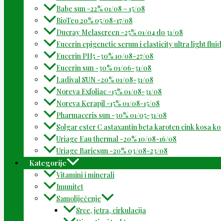
Babe sun -22% 01/08 – 15/08
BioTeo 20% 05/08-17/08
Ducray Melascreen -25% 01/04 do 31/08
Eucerin epigenetic serum i elasticity ultra light flu
Eucerin PH5 -30% 10/08-27/08
Eucerin sun -30% 01/06-31/08
Ladival SUN -20% 01/08-31/08
Noreva Exfoliac -15% 01/08-31/08
Noreva Kerapil -15% 01/08-15/08
Pharmaceris sun -30% 01/05-31/08
Solgar ester C astaxantin beta karoten cink kosa k
Uriage Eau thermal -20% 10/08-16/08
Uriage Bariesun -20% 03/08-23/08
Kategorije
Vitamini i minerali
Imunitet
Samoliječenje
Srce, jetra, cirkulacija