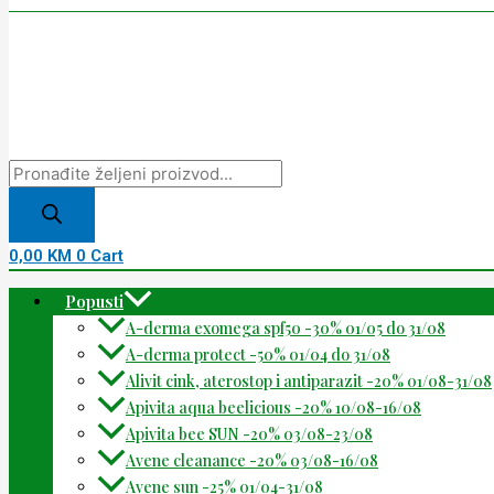
0,00
KM
0
Cart
Popusti
A-derma exomega spf50 -30% 01/05 do 31/08
A-derma protect -50% 01/04 do 31/08
Alivit cink, aterostop i antiparazit -20% 01/08-31/08
Apivita aqua beelicious -20% 10/08-16/08
Apivita bee SUN -20% 03/08-23/08
Avene cleanance -20% 03/08-16/08
Avene sun -25% 01/04-31/08