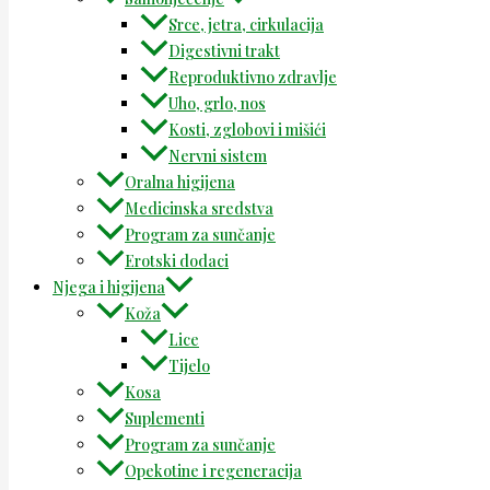
Srce, jetra, cirkulacija
Digestivni trakt
Reproduktivno zdravlje
Uho, grlo, nos
Kosti, zglobovi i mišići
Nervni sistem
Oralna higijena
Medicinska sredstva
Program za sunčanje
Erotski dodaci
Njega i higijena
Koža
Lice
Tijelo
Kosa
Suplementi
Program za sunčanje
Opekotine i regeneracija