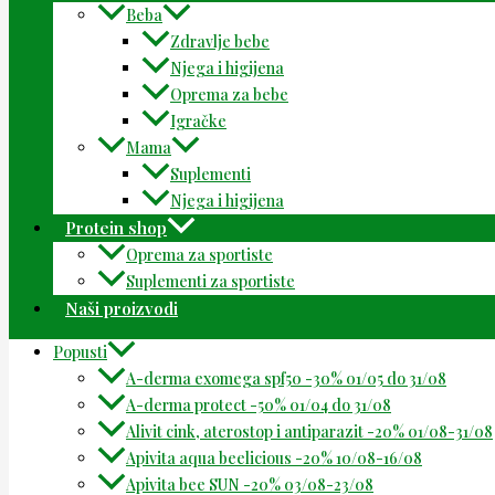
Beba
Zdravlje bebe
Njega i higijena
Oprema za bebe
Igračke
Mama
Suplementi
Njega i higijena
Protein shop
Oprema za sportiste
Suplementi za sportiste
Naši proizvodi
Popusti
A-derma exomega spf50 -30% 01/05 do 31/08
A-derma protect -50% 01/04 do 31/08
Alivit cink, aterostop i antiparazit -20% 01/08-31/08
Apivita aqua beelicious -20% 10/08-16/08
Apivita bee SUN -20% 03/08-23/08