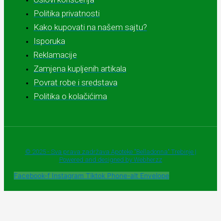
Politika privatnosti
Kako kupovati na našem sajtu?
Isporuka
Reklamacije
Zamjena kupljenih artikala
Povrat robe i sredstava
Politika o kolačićima
© 2025 - Sva prava zadržava Apoteke "Belladonna" Trebinje |
Powered and designed by Webherzz
Facebook-f
Instagram
Tiktok
Phone-alt
Envelope