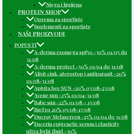
Njega i higijena
PROTEIN SHOP
Oprema za sportiste
Suplementi za sportiste
NAŠI PROIZVODI
POPUSTI
A-derma exomega spf50 -30% 01/05 do
31/08
A-derma protect -50% 01/04 do 31/08
Alivit cink, aterostop i antiparazit -20%
01/08-31/08
Apivita bee SUN -20% 03/08-23/08
Avene sun -25% 01/04-31/08
Babe sun -22% 01/08 – 15/08
BioTeo 20% 05/08-17/08
Ducray Melascreen -25% 01/04 do 31/08
Eucerin epigenetic serum i elasticity
ultra light fluid -30%