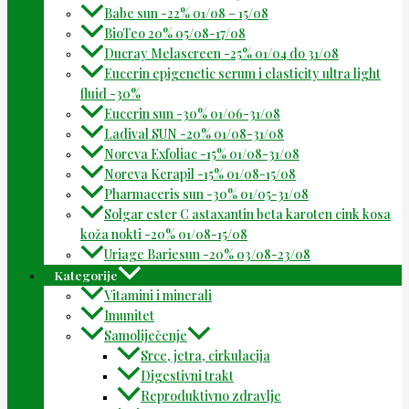
Babe sun -22% 01/08 – 15/08
BioTeo 20% 05/08-17/08
Ducray Melascreen -25% 01/04 do 31/08
Eucerin epigenetic serum i elasticity ultra light
fluid -30%
Eucerin sun -30% 01/06-31/08
Ladival SUN -20% 01/08-31/08
Noreva Exfoliac -15% 01/08-31/08
Noreva Kerapil -15% 01/08-15/08
Pharmaceris sun -30% 01/05-31/08
Solgar ester C astaxantin beta karoten cink kosa
koža nokti -20% 01/08-15/08
Uriage Bariesun -20% 03/08-23/08
Kategorije
Vitamini i minerali
Imunitet
Samoliječenje
Srce, jetra, cirkulacija
Digestivni trakt
Reproduktivno zdravlje