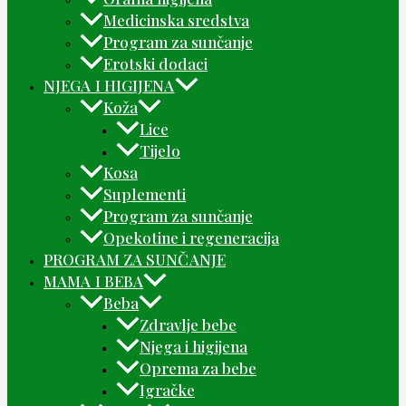
Medicinska sredstva
Program za sunčanje
Erotski dodaci
NJEGA I HIGIJENA
Koža
Lice
Tijelo
Kosa
Suplementi
Program za sunčanje
Opekotine i regeneracija
PROGRAM ZA SUNČANJE
MAMA I BEBA
Beba
Zdravlje bebe
Njega i higijena
Oprema za bebe
Igračke