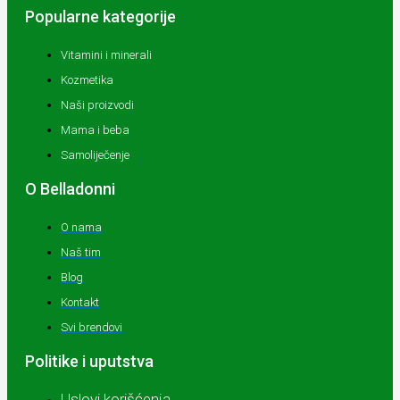
Popularne kategorije
Vitamini i minerali
Kozmetika
Naši proizvodi
Mama i beba
Samoliječenje
O Belladonni
O nama
Naš tim
Blog
Kontakt
Svi brendovi
Politike i uputstva
Uslovi korišćenja