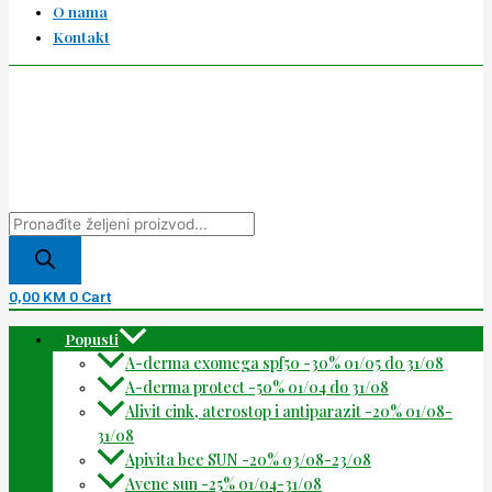
O nama
Kontakt
0,00
KM
0
Cart
Popusti
A-derma exomega spf50 -30% 01/05 do 31/08
A-derma protect -50% 01/04 do 31/08
Alivit cink, aterostop i antiparazit -20% 01/08-
31/08
Apivita bee SUN -20% 03/08-23/08
Avene sun -25% 01/04-31/08