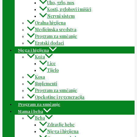
Uho, grlo, nos
Kosti, zglobovi i mišići
Nervni sistem
Oralna higijena
Medicinska sredstva
Program za sunčanje
Erotski dodaci
Njega i higijena
Koža
Lice
Tijelo
Kosa
Suplementi
Program za sunčanje
Opekotine i regeneracija
Program za sunčanje
Mama i beba
Beba
Zdravlje bebe
Njega i higijena