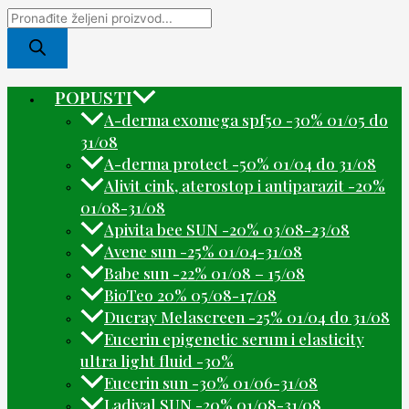
POPUSTI
A-derma exomega spf50 -30% 01/05 do
31/08
A-derma protect -50% 01/04 do 31/08
Alivit cink, aterostop i antiparazit -20%
01/08-31/08
Apivita bee SUN -20% 03/08-23/08
Avene sun -25% 01/04-31/08
Babe sun -22% 01/08 – 15/08
BioTeo 20% 05/08-17/08
Ducray Melascreen -25% 01/04 do 31/08
Eucerin epigenetic serum i elasticity
ultra light fluid -30%
Eucerin sun -30% 01/06-31/08
Ladival SUN -20% 01/08-31/08