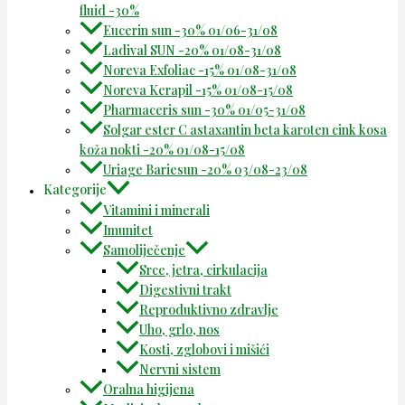
fluid -30%
Eucerin sun -30% 01/06-31/08
Ladival SUN -20% 01/08-31/08
Noreva Exfoliac -15% 01/08-31/08
Noreva Kerapil -15% 01/08-15/08
Pharmaceris sun -30% 01/05-31/08
Solgar ester C astaxantin beta karoten cink kosa
koža nokti -20% 01/08-15/08
Uriage Bariesun -20% 03/08-23/08
Kategorije
Vitamini i minerali
Imunitet
Samoliječenje
Srce, jetra, cirkulacija
Digestivni trakt
Reproduktivno zdravlje
Uho, grlo, nos
Kosti, zglobovi i mišići
Nervni sistem
Oralna higijena