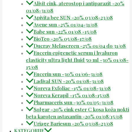
Alivit cink, aterostop i antiparazit -20%
01/08-31/08
Apivita bee SUN -20% 03/08-23/08
Avene sun -25% 01/04-31/08
Babe sun -22% 01/08 -15/08
BioTeo -20% 05/08-17/08
Ducray Melascreen -25% 01/04 do 31/08
Eucerin epigenetic serum i hyaluron
elasticity ultra light fluid 50 ml -30% 01/08-
15/08
Eucerin sun -30% 01/06-31/08
Ladival SUN -20% 01/08-31/08
Noreva Exfoliac -15% 01/08-31/08
Noreva Kerapil -15% 01/08-15/08
Pharmaceris sun -30% 01/05-31/08
Solgar -20% cink ester C kosa koža nokti
beta karoten astaxantin -20% 01/08/15/08
Uriage Bariesun -20% 03/08-23/08
KATEGORIJE