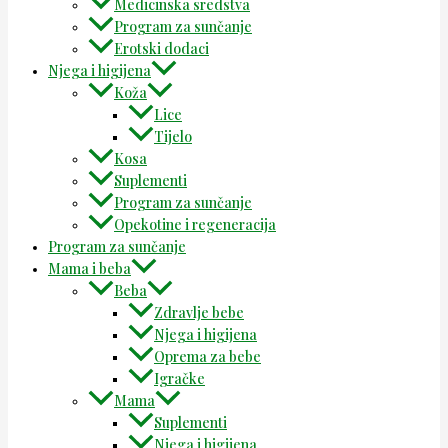
Medicinska sredstva
Program za sunčanje
Erotski dodaci
Njega i higijena
Koža
Lice
Tijelo
Kosa
Suplementi
Program za sunčanje
Opekotine i regeneracija
Program za sunčanje
Mama i beba
Beba
Zdravlje bebe
Njega i higijena
Oprema za bebe
Igračke
Mama
Suplementi
Njega i higijena