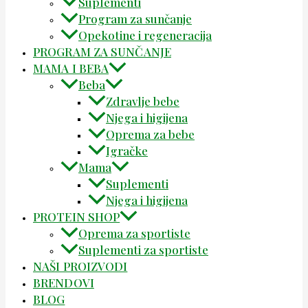
Suplementi
Program za sunčanje
Opekotine i regeneracija
PROGRAM ZA SUNČANJE
MAMA I BEBA
Beba
Zdravlje bebe
Njega i higijena
Oprema za bebe
Igračke
Mama
Suplementi
Njega i higijena
PROTEIN SHOP
Oprema za sportiste
Suplementi za sportiste
NAŠI PROIZVODI
BRENDOVI
BLOG