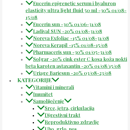
Eucerin epigenetic serum i hyaluron
elasticity ultra light fluid 50 ml -30% 01/08-
15/08
Eucerin sun -30% 01/06-31/08
Ladival SUN -20% 01/08-31/08
Noreva Exfoliac -15% 01/08-31/08
Noreva Kerapil -15% 01/08-15/08
Pharmaceris sun -30% 01/05-31/08
Solgar -20% cink ester C kosa koža nokti
beta karoten astaxantin -20% 01/08/15/08
Uriage Bariesun -20% 03/08-23/08
KATEGORIJE
Vitamini i minerali
Imunitet
Samoliječenje
Srce, jetra, cirkulacija
Digestivni trakt
Reproduktivno zdravlje
Uho, grlo, nos