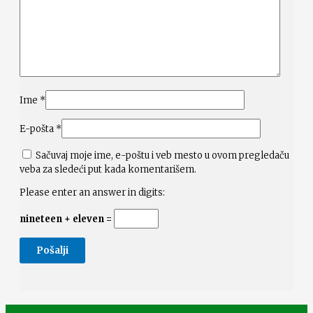
Ime
*
E-pošta
*
Sačuvaj moje ime, e-poštu i veb mesto u ovom pregledaču
veba za sledeći put kada komentarišem.
Please enter an answer in digits:
nineteen + eleven =