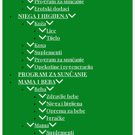
Program za sunčanje
Erotski dodaci
NJEGA I HIGIJENA
Koža
Lice
Tijelo
Kosa
Suplementi
Program za sunčanje
Opekotine i regeneracija
PROGRAM ZA SUNČANJE
MAMA I BEBA
Beba
Zdravlje bebe
Njega i higijena
Oprema za bebe
Igračke
Mama
Suplementi