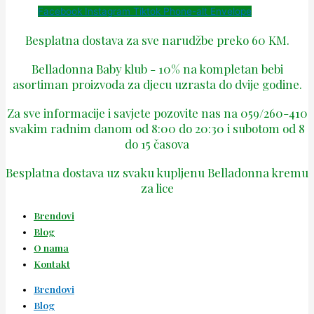
Facebook
Instagram
Tiktok
Phone-alt
Envelope
Besplatna dostava za sve narudžbe preko 60 KM.
Belladonna Baby klub - 10% na kompletan bebi
asortiman proizvoda za djecu uzrasta do dvije godine.
Za sve informacije i savjete pozovite nas na 059/260-410
svakim radnim danom od 8:00 do 20:30 i subotom od 8
do 15 časova
Besplatna dostava uz svaku kupljenu Belladonna kremu
za lice
Brendovi
Blog
O nama
Kontakt
Brendovi
Blog