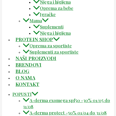
Njega i higijena
Oprema za bebe
Igračke
Mama
Suplementi
Njega i higijena
PROTEIN SHOP
Oprema za sportiste
Suplementi za sportiste
NAŠI PROIZVODI
BRENDOVI
BLOG
O NAMA
KONTAKT
POPUSTI
A-derma exomega spf50 -30% 01/05 do
31/08
A-derma protect -50% 01/04 do 31/08