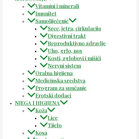
Vitamini i minerali
Imunitet
Samoliječenje
Srce, jetra, cirkulacija
Digestivni trakt
Reproduktivno zdravlje
Uho, grlo, nos
Kosti, zglobovi i mišići
Nervni sistem
Oralna higijena
Medicinska sredstva
Program za sunčanje
Erotski dodaci
NJEGA I HIGIJENA
Koža
Lice
Tijelo
Kosa