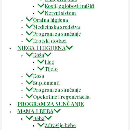
Kosti, zglobovi i mišići
Nervni sistem
Oralna higijena
Medicinska sredstva
Program za sunčanje
Erotski dodaci
NJEGA I HIGIJENA
Koža
Lice
Tijelo
Kosa
Suplementi
Program za sunčanje
Opekotine i regeneracija
PROGRAM ZA SUNČANJE
MAMA I BEBA
Beba
Zdravlje bebe