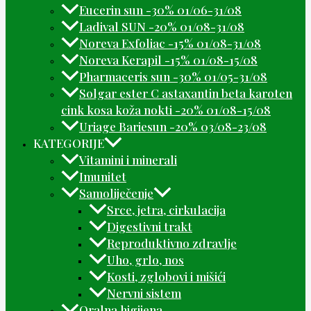
Eucerin sun -30% 01/06-31/08
Ladival SUN -20% 01/08-31/08
Noreva Exfoliac -15% 01/08-31/08
Noreva Kerapil -15% 01/08-15/08
Pharmaceris sun -30% 01/05-31/08
Solgar ester C astaxantin beta karoten
cink kosa koža nokti -20% 01/08-15/08
Uriage Bariesun -20% 03/08-23/08
KATEGORIJE
Vitamini i minerali
Imunitet
Samoliječenje
Srce, jetra, cirkulacija
Digestivni trakt
Reproduktivno zdravlje
Uho, grlo, nos
Kosti, zglobovi i mišići
Nervni sistem
Oralna higijena