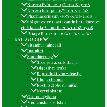
Noreva Exfoliac -15% 01/08-31/08
Noreva Kerapil -15% 01/08-15/08
Pharmaceris sun -30% 01/05-31/08
Solgar ester C astaxantin beta karoten
cink kosa koža nokti -20% 01/08-15/08
Uriage Bariesun -20% 03/08-23/08
KATEGORIJE
Vitamini i minerali
Imunitet
Samoliječenje
Srce, jetra, cirkulacija
Digestivni trakt
Reproduktivno zdravlje
Uho, grlo, nos
Kosti, zglobovi i mišići
Nervni sistem
Oralna higijena
Medicinska sredstva