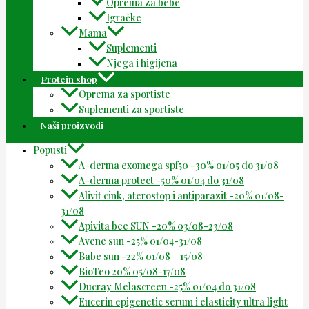
Oprema za bebe
Igračke
Mama
Suplementi
Njega i higijena
Protein shop
Oprema za sportiste
Suplementi za sportiste
Naši proizvodi
Popusti
A-derma exomega spf50 -30% 01/05 do 31/08
A-derma protect -50% 01/04 do 31/08
Alivit cink, aterostop i antiparazit -20% 01/08-
31/08
Apivita bee SUN -20% 03/08-23/08
Avene sun -25% 01/04-31/08
Babe sun -22% 01/08 – 15/08
BioTeo 20% 05/08-17/08
Ducray Melascreen -25% 01/04 do 31/08
Eucerin epigenetic serum i elasticity ultra light