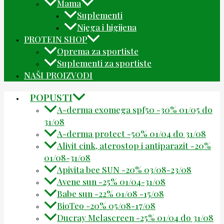
Mama
Suplementi
Njega i higijena
PROTEIN SHOP
Oprema za sportiste
Suplementi za sportiste
NAŠI PROIZVODI
POPUSTI
A-derma exomega spf50 -30% 01/05 do
31/08
A-derma protect -50% 01/04 do 31/08
Alivit cink, aterostop i antiparazit -20%
01/08-31/08
Apivita bee SUN -20% 03/08-23/08
Avene sun -25% 01/04-31/08
Babe sun -22% 01/08 -15/08
BioTeo -20% 05/08-17/08
Ducray Melascreen -25% 01/04 do 31/08