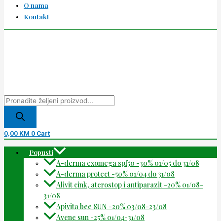
O nama
Kontakt
0,00
KM
0
Cart
Popusti
A-derma exomega spf50 -30% 01/05 do 31/08
A-derma protect -50% 01/04 do 31/08
Alivit cink, aterostop i antiparazit -20% 01/08-
31/08
Apivita bee SUN -20% 03/08-23/08
Avene sun -25% 01/04-31/08