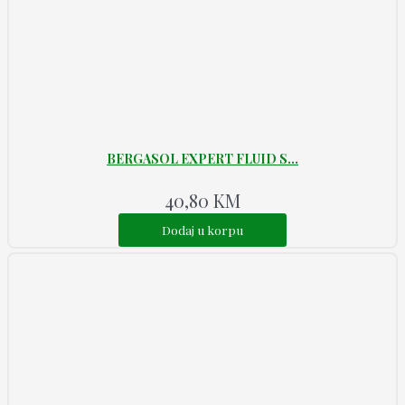
BERGASOL EXPERT FLUID S...
40,80
KM
Dodaj u korpu