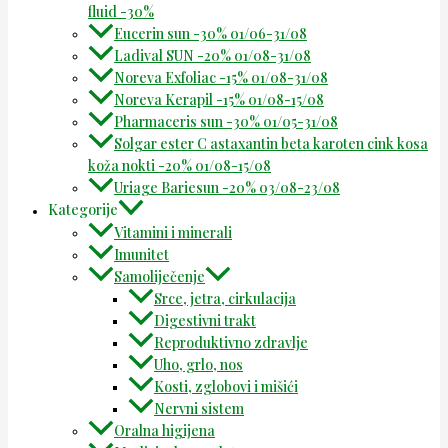
fluid -30%
Eucerin sun -30% 01/06-31/08
Ladival SUN -20% 01/08-31/08
Noreva Exfoliac -15% 01/08-31/08
Noreva Kerapil -15% 01/08-15/08
Pharmaceris sun -30% 01/05-31/08
Solgar ester C astaxantin beta karoten cink kosa
koža nokti -20% 01/08-15/08
Uriage Bariesun -20% 03/08-23/08
Kategorije
Vitamini i minerali
Imunitet
Samoliječenje
Srce, jetra, cirkulacija
Digestivni trakt
Reproduktivno zdravlje
Uho, grlo, nos
Kosti, zglobovi i mišići
Nervni sistem
Oralna higijena