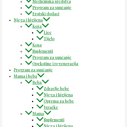
Medicinska sredstva
Program za sunčanje
Erotski dodaci
Njega i higijena
Koža
Lice
Tijelo
Kosa
Suplementi
Program za sunčanje
Opekotine i regeneracija
Program za sunčanje
Mama i beba
Beba
Zdravlje bebe
Njega i higijena
Oprema za bebe
Igračke
Mama
Suplementi
Njega i higijena