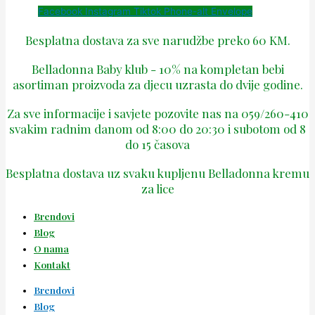
Facebook
Instagram
Tiktok
Phone-alt
Envelope
Besplatna dostava za sve narudžbe preko 60 KM.
Belladonna Baby klub - 10% na kompletan bebi
asortiman proizvoda za djecu uzrasta do dvije godine.
Za sve informacije i savjete pozovite nas na 059/260-410
svakim radnim danom od 8:00 do 20:30 i subotom od 8
do 15 časova
Besplatna dostava uz svaku kupljenu Belladonna kremu
za lice
Brendovi
Blog
O nama
Kontakt
Brendovi
Blog