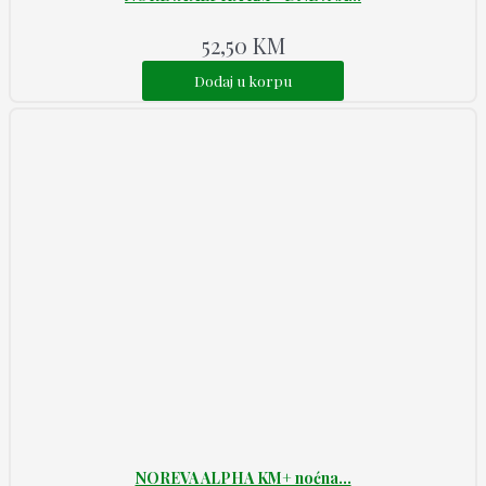
52,50
KM
Dodaj u korpu
NOREVA ALPHA KM+ noćna...