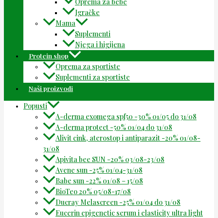
Oprema za bebe
Igračke
Mama
Suplementi
Njega i higijena
Protein shop
Oprema za sportiste
Suplementi za sportiste
Naši proizvodi
Popusti
A-derma exomega spf50 -30% 01/05 do 31/08
A-derma protect -50% 01/04 do 31/08
Alivit cink, aterostop i antiparazit -20% 01/08-
31/08
Apivita bee SUN -20% 03/08-23/08
Avene sun -25% 01/04-31/08
Babe sun -22% 01/08 – 15/08
BioTeo 20% 05/08-17/08
Ducray Melascreen -25% 01/04 do 31/08
Eucerin epigenetic serum i elasticity ultra light