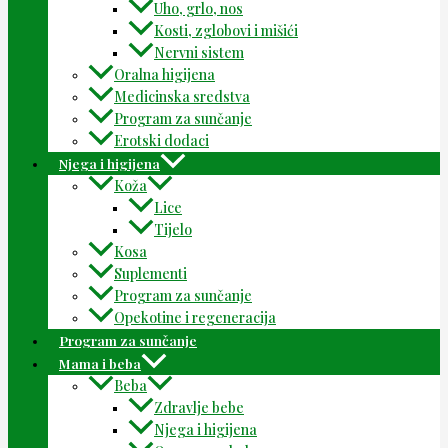
Uho, grlo, nos
Kosti, zglobovi i mišići
Nervni sistem
Oralna higijena
Medicinska sredstva
Program za sunčanje
Erotski dodaci
Njega i higijena
Koža
Lice
Tijelo
Kosa
Suplementi
Program za sunčanje
Opekotine i regeneracija
Program za sunčanje
Mama i beba
Beba
Zdravlje bebe
Njega i higijena