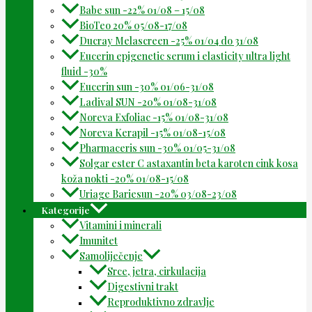
Babe sun -22% 01/08 – 15/08
BioTeo 20% 05/08-17/08
Ducray Melascreen -25% 01/04 do 31/08
Eucerin epigenetic serum i elasticity ultra light
fluid -30%
Eucerin sun -30% 01/06-31/08
Ladival SUN -20% 01/08-31/08
Noreva Exfoliac -15% 01/08-31/08
Noreva Kerapil -15% 01/08-15/08
Pharmaceris sun -30% 01/05-31/08
Solgar ester C astaxantin beta karoten cink kosa
koža nokti -20% 01/08-15/08
Uriage Bariesun -20% 03/08-23/08
Kategorije
Vitamini i minerali
Imunitet
Samoliječenje
Srce, jetra, cirkulacija
Digestivni trakt
Reproduktivno zdravlje