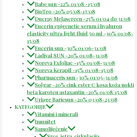
Babe sun -22% 01/08 -15/08
BioTeo -20% 05/08-17/08
Ducray Melascreen -25% 01/04 do 31/08
Eucerin epigenetic serum i hyaluron
elasticity ultra light fluid 50 ml -30% 01/08-
15/08
Eucerin sun -30% 01/06-31/08
Ladival SUN -20% 01/08-31/08
Noreva Exfoliac -15% 01/08-31/08
Noreva Kerapil -15% 01/08-15/08
Pharmaceris sun -30% 01/05-31/08
Solgar -20% cink ester C kosa koža nokti
beta karoten astaxantin -20% 01/08/15/08
Uriage Bariesun -20% 03/08-23/08
KATEGORIJE
Vitamini i minerali
Imunitet
Samoliječenje
Srce, jetra, cirkulacija