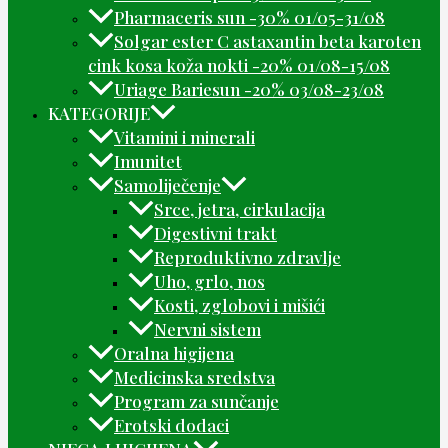
Pharmaceris sun -30% 01/05-31/08
Solgar ester C astaxantin beta karoten
cink kosa koža nokti -20% 01/08-15/08
Uriage Bariesun -20% 03/08-23/08
KATEGORIJE
Vitamini i minerali
Imunitet
Samoliječenje
Srce, jetra, cirkulacija
Digestivni trakt
Reproduktivno zdravlje
Uho, grlo, nos
Kosti, zglobovi i mišići
Nervni sistem
Oralna higijena
Medicinska sredstva
Program za sunčanje
Erotski dodaci