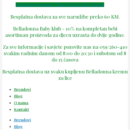
Facebook
Instagram
Tiktok
Phone-alt
Envelope
Besplatna dostava za sve narudžbe preko 60 KM.
Belladonna Baby klub - 10% na kompletan bebi
asortiman proizvoda za djecu uzrasta do dvije godine.
Za sve informacije i savjete pozovite nas na 059/260-410
svakim radnim danom od 8:00 do 20:30 i subotom od 8
do 15 časova
Besplatna dostava uz svaku kupljenu Belladonna kremu
za lice
Brendovi
Blog
O nama
Kontakt
Brendovi
Blog