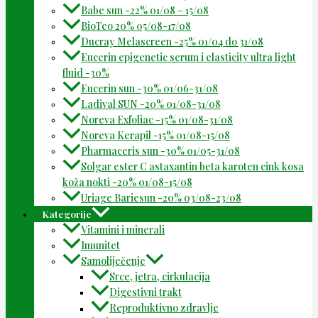
Babe sun -22% 01/08 – 15/08
BioTeo 20% 05/08-17/08
Ducray Melascreen -25% 01/04 do 31/08
Eucerin epigenetic serum i elasticity ultra light
fluid -30%
Eucerin sun -30% 01/06-31/08
Ladival SUN -20% 01/08-31/08
Noreva Exfoliac -15% 01/08-31/08
Noreva Kerapil -15% 01/08-15/08
Pharmaceris sun -30% 01/05-31/08
Solgar ester C astaxantin beta karoten cink kosa
koža nokti -20% 01/08-15/08
Uriage Bariesun -20% 03/08-23/08
Kategorije
Vitamini i minerali
Imunitet
Samoliječenje
Srce, jetra, cirkulacija
Digestivni trakt
Reproduktivno zdravlje