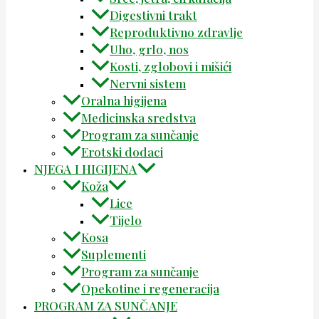
Digestivni trakt
Reproduktivno zdravlje
Uho, grlo, nos
Kosti, zglobovi i mišići
Nervni sistem
Oralna higijena
Medicinska sredstva
Program za sunčanje
Erotski dodaci
NJEGA I HIGIJENA
Koža
Lice
Tijelo
Kosa
Suplementi
Program za sunčanje
Opekotine i regeneracija
PROGRAM ZA SUNČANJE