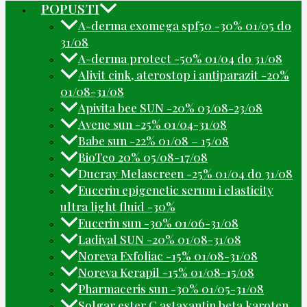
POPUSTI
A-derma exomega spf50 -30% 01/05 do
31/08
A-derma protect -50% 01/04 do 31/08
Alivit cink, aterostop i antiparazit -20%
01/08-31/08
Apivita bee SUN -20% 03/08-23/08
Avene sun -25% 01/04-31/08
Babe sun -22% 01/08 – 15/08
BioTeo 20% 05/08-17/08
Ducray Melascreen -25% 01/04 do 31/08
Eucerin epigenetic serum i elasticity
ultra light fluid -30%
Eucerin sun -30% 01/06-31/08
Ladival SUN -20% 01/08-31/08
Noreva Exfoliac -15% 01/08-31/08
Noreva Kerapil -15% 01/08-15/08
Pharmaceris sun -30% 01/05-31/08
Solgar ester C astaxantin beta karoten