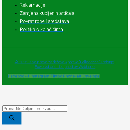
Reklamacije
Zamjena kupljenih artikala
Povrat robe i sredstava
Politika o kolačićima
© 2025 - Sva prava zadržava Apoteke "Belladonna" Trebinje |
Powered and designed by Webherzz
Facebook-f
Instagram
Tiktok
Phone-alt
Envelope