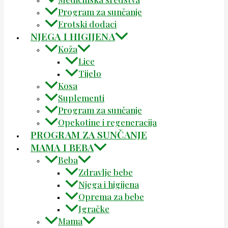
Program za sunčanje
Erotski dodaci
NJEGA I HIGIJENA
Koža
Lice
Tijelo
Kosa
Suplementi
Program za sunčanje
Opekotine i regeneracija
PROGRAM ZA SUNČANJE
MAMA I BEBA
Beba
Zdravlje bebe
Njega i higijena
Oprema za bebe
Igračke
Mama