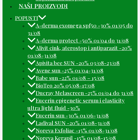
NAŠI PROIZVODI
POPUSTI
A-derma exomega spf50 -30% 01/05 do
31/08
A-derma protect -50% 01/04 do 31/08
Alivit cink, aterostop i antiparazit -20%
01/08-31/08
Apivita bee SUN -20% 03/08-23/08
Avene sun -25% 01/04-31/08
Babe sun -22% 01/08 – 15/08
BioTeo 20% 05/08-17/08
Ducray Melascreen -25% 01/04 do 31/08
Eucerin epigenetic serum i elasticity
ultra light fluid -30%
Eucerin sun -30% 01/06-31/08
Ladival SUN -20% 01/08-31/08
Noreva Exfoliac -15% 01/08-31/08
Noreva Kerapil -15% 01/08-15/08