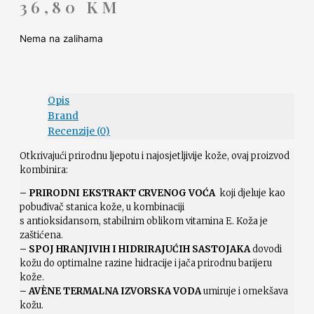
36,80
KM
Nema na zalihama
Opis
Brand
Recenzije (0)
Otkrivajući prirodnu ljepotu i najosjetljivije kože, ovaj proizvod
kombinira:
– PRIRODNI EKSTRAKT CRVENOG VOĆA
koji djeluje kao
pobuđivač stanica kože, u kombinaciji
s antioksidansom, stabilnim oblikom vitamina E. Koža je
zaštićena.
– SPOJ HRANJIVIH I HIDRIRAJUĆIH SASTOJAKA
dovodi
kožu do optimalne razine hidracije i jača prirodnu barijeru
kože.
– AVÈNE TERMALNA IZVORSKA VODA
umiruje i omekšava
kožu.