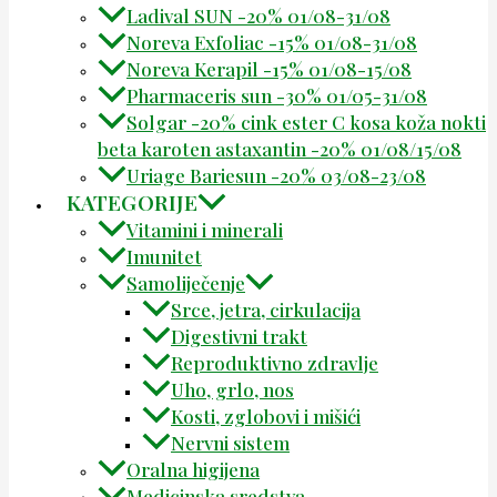
Ladival SUN -20% 01/08-31/08
Noreva Exfoliac -15% 01/08-31/08
Noreva Kerapil -15% 01/08-15/08
Pharmaceris sun -30% 01/05-31/08
Solgar -20% cink ester C kosa koža nokti
beta karoten astaxantin -20% 01/08/15/08
Uriage Bariesun -20% 03/08-23/08
KATEGORIJE
Vitamini i minerali
Imunitet
Samoliječenje
Srce, jetra, cirkulacija
Digestivni trakt
Reproduktivno zdravlje
Uho, grlo, nos
Kosti, zglobovi i mišići
Nervni sistem
Oralna higijena
Medicinska sredstva