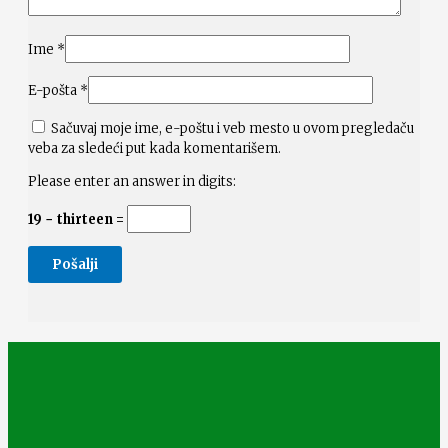
Ime
*
E-pošta
*
Sačuvaj moje ime, e-poštu i veb mesto u ovom pregledaču
veba za sledeći put kada komentarišem.
Please enter an answer in digits:
19 − thirteen =