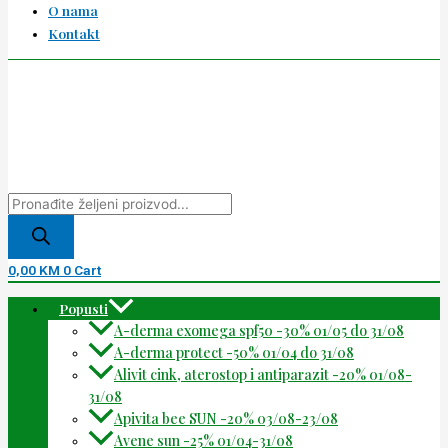
O nama
Kontakt
0,00
KM
0
Cart
Popusti
A-derma exomega spf50 -30% 01/05 do 31/08
A-derma protect -50% 01/04 do 31/08
Alivit cink, aterostop i antiparazit -20% 01/08-
31/08
Apivita bee SUN -20% 03/08-23/08
Avene sun -25% 01/04-31/08