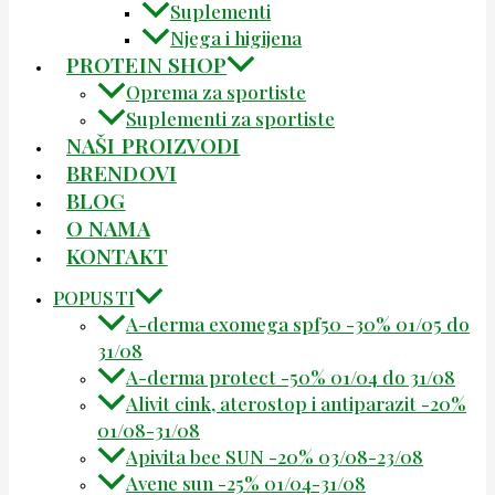
Suplementi
Njega i higijena
PROTEIN SHOP
Oprema za sportiste
Suplementi za sportiste
NAŠI PROIZVODI
BRENDOVI
BLOG
O NAMA
KONTAKT
POPUSTI
A-derma exomega spf50 -30% 01/05 do
31/08
A-derma protect -50% 01/04 do 31/08
Alivit cink, aterostop i antiparazit -20%
01/08-31/08
Apivita bee SUN -20% 03/08-23/08
Avene sun -25% 01/04-31/08