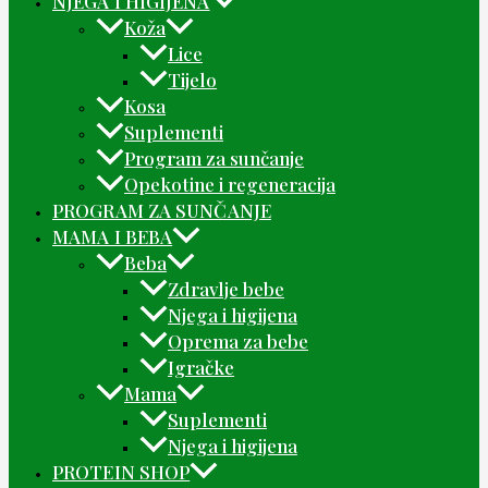
NJEGA I HIGIJENA
Koža
Lice
Tijelo
Kosa
Suplementi
Program za sunčanje
Opekotine i regeneracija
PROGRAM ZA SUNČANJE
MAMA I BEBA
Beba
Zdravlje bebe
Njega i higijena
Oprema za bebe
Igračke
Mama
Suplementi
Njega i higijena
PROTEIN SHOP