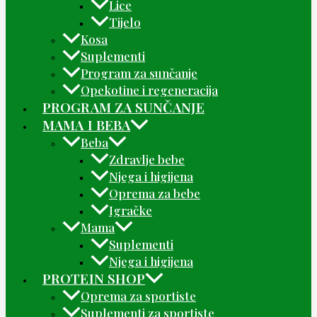
Lice
Tijelo
Kosa
Suplementi
Program za sunčanje
Opekotine i regeneracija
PROGRAM ZA SUNČANJE
MAMA I BEBA
Beba
Zdravlje bebe
Njega i higijena
Oprema za bebe
Igračke
Mama
Suplementi
Njega i higijena
PROTEIN SHOP
Oprema za sportiste
Suplementi za sportiste