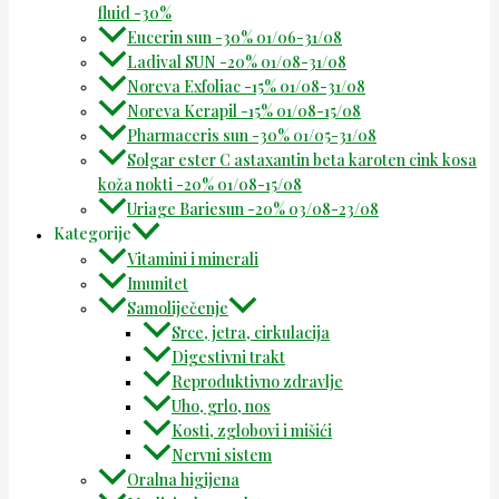
fluid -30%
Eucerin sun -30% 01/06-31/08
Ladival SUN -20% 01/08-31/08
Noreva Exfoliac -15% 01/08-31/08
Noreva Kerapil -15% 01/08-15/08
Pharmaceris sun -30% 01/05-31/08
Solgar ester C astaxantin beta karoten cink kosa
koža nokti -20% 01/08-15/08
Uriage Bariesun -20% 03/08-23/08
Kategorije
Vitamini i minerali
Imunitet
Samoliječenje
Srce, jetra, cirkulacija
Digestivni trakt
Reproduktivno zdravlje
Uho, grlo, nos
Kosti, zglobovi i mišići
Nervni sistem
Oralna higijena