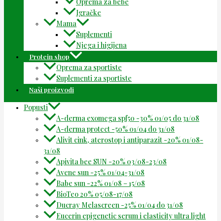
Oprema za bebe
Igračke
Mama
Suplementi
Njega i higijena
Protein shop
Oprema za sportiste
Suplementi za sportiste
Naši proizvodi
Popusti
A-derma exomega spf50 -30% 01/05 do 31/08
A-derma protect -50% 01/04 do 31/08
Alivit cink, aterostop i antiparazit -20% 01/08-
31/08
Apivita bee SUN -20% 03/08-23/08
Avene sun -25% 01/04-31/08
Babe sun -22% 01/08 – 15/08
BioTeo 20% 05/08-17/08
Ducray Melascreen -25% 01/04 do 31/08
Eucerin epigenetic serum i elasticity ultra light