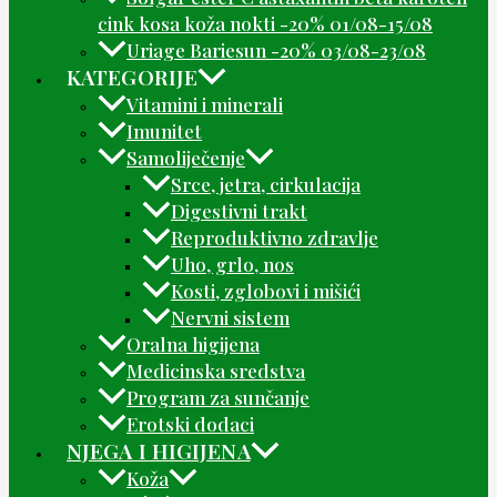
cink kosa koža nokti -20% 01/08-15/08
Uriage Bariesun -20% 03/08-23/08
KATEGORIJE
Vitamini i minerali
Imunitet
Samoliječenje
Srce, jetra, cirkulacija
Digestivni trakt
Reproduktivno zdravlje
Uho, grlo, nos
Kosti, zglobovi i mišići
Nervni sistem
Oralna higijena
Medicinska sredstva
Program za sunčanje
Erotski dodaci
NJEGA I HIGIJENA
Koža