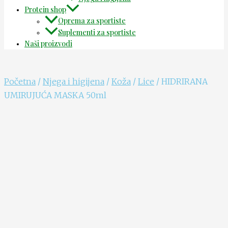
Protein shop
Oprema za sportiste
Suplementi za sportiste
Naši proizvodi
Početna
/
Njega i higijena
/
Koža
/
Lice
/ HIDRIRANA
UMIRUJUĆA MASKA 50ml