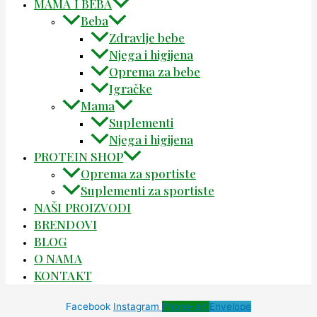
MAMA I BEBA
Beba
Zdravlje bebe
Njega i higijena
Oprema za bebe
Igračke
Mama
Suplementi
Njega i higijena
PROTEIN SHOP
Oprema za sportiste
Suplementi za sportiste
NAŠI PROIZVODI
BRENDOVI
BLOG
O NAMA
KONTAKT
Facebook
Instagram
Phone-alt
Envelope