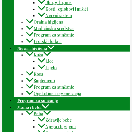
Uho, grlo, nos
Kosti, zglobovi i mišići
Nervni sistem
Oralna higijena
Medicinska sredstva
Program za sunčanje
Erotski dodaci
Njega i higijena
Koža
Lice
Tijelo
Kosa
Suplementi
Program za sunčanje
Opekotine i regeneracija
Program za sunčanje
Mama i beba
Beba
Zdravlje bebe
Njega i higijena