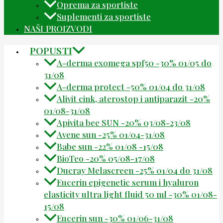
Oprema za sportiste
Suplementi za sportiste
NAŠI PROIZVODI
POPUSTI
A-derma exomega spf50 -30% 01/05 do
31/08
A-derma protect -50% 01/04 do 31/08
Alivit cink, aterostop i antiparazit -20%
01/08-31/08
Apivita bee SUN -20% 03/08-23/08
Avene sun -25% 01/04-31/08
Babe sun -22% 01/08 -15/08
BioTeo -20% 05/08-17/08
Ducray Melascreen -25% 01/04 do 31/08
Eucerin epigenetic serum i hyaluron
elasticity ultra light fluid 50 ml -30% 01/08-
15/08
Eucerin sun -30% 01/06-31/08