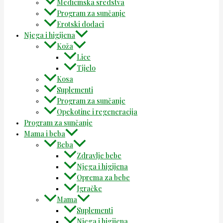
Medicinska sredstva
Program za sunčanje
Erotski dodaci
Njega i higijena
Koža
Lice
Tijelo
Kosa
Suplementi
Program za sunčanje
Opekotine i regeneracija
Program za sunčanje
Mama i beba
Beba
Zdravlje bebe
Njega i higijena
Oprema za bebe
Igračke
Mama
Suplementi
Njega i higijena