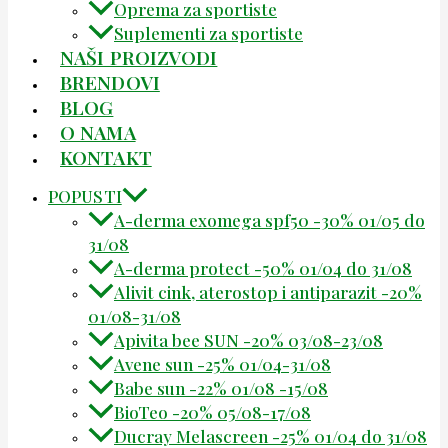
Oprema za sportiste
Suplementi za sportiste
NAŠI PROIZVODI
BRENDOVI
BLOG
O NAMA
KONTAKT
POPUSTI
A-derma exomega spf50 -30% 01/05 do
31/08
A-derma protect -50% 01/04 do 31/08
Alivit cink, aterostop i antiparazit -20%
01/08-31/08
Apivita bee SUN -20% 03/08-23/08
Avene sun -25% 01/04-31/08
Babe sun -22% 01/08 -15/08
BioTeo -20% 05/08-17/08
Ducray Melascreen -25% 01/04 do 31/08