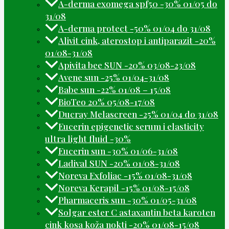
A-derma exomega spf50 -30% 01/05 do
31/08
A-derma protect -50% 01/04 do 31/08
Alivit cink, aterostop i antiparazit -20%
01/08-31/08
Apivita bee SUN -20% 03/08-23/08
Avene sun -25% 01/04-31/08
Babe sun -22% 01/08 – 15/08
BioTeo 20% 05/08-17/08
Ducray Melascreen -25% 01/04 do 31/08
Eucerin epigenetic serum i elasticity
ultra light fluid -30%
Eucerin sun -30% 01/06-31/08
Ladival SUN -20% 01/08-31/08
Noreva Exfoliac -15% 01/08-31/08
Noreva Kerapil -15% 01/08-15/08
Pharmaceris sun -30% 01/05-31/08
Solgar ester C astaxantin beta karoten
cink kosa koža nokti -20% 01/08-15/08