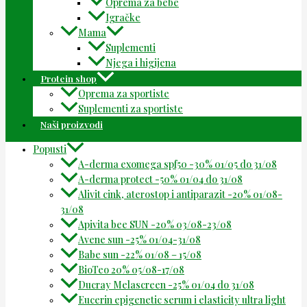
Oprema za bebe
Igračke
Mama
Suplementi
Njega i higijena
Protein shop
Oprema za sportiste
Suplementi za sportiste
Naši proizvodi
Popusti
A-derma exomega spf50 -30% 01/05 do 31/08
A-derma protect -50% 01/04 do 31/08
Alivit cink, aterostop i antiparazit -20% 01/08-
31/08
Apivita bee SUN -20% 03/08-23/08
Avene sun -25% 01/04-31/08
Babe sun -22% 01/08 – 15/08
BioTeo 20% 05/08-17/08
Ducray Melascreen -25% 01/04 do 31/08
Eucerin epigenetic serum i elasticity ultra light