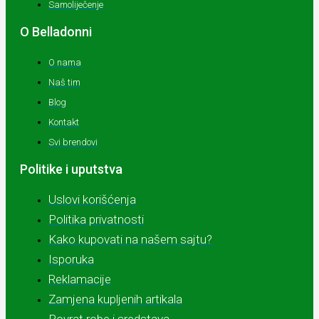
Samoliječenje
O Belladonni
O nama
Naš tim
Blog
Kontakt
Svi brendovi
Politike i uputstva
Uslovi korišćenja
Politika privatnosti
Kako kupovati na našem sajtu?
Isporuka
Reklamacije
Zamjena kupljenih artikala
Povrat robe i sredstava