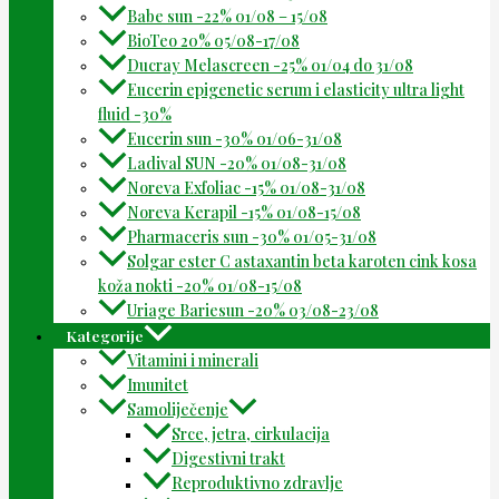
Babe sun -22% 01/08 – 15/08
BioTeo 20% 05/08-17/08
Ducray Melascreen -25% 01/04 do 31/08
Eucerin epigenetic serum i elasticity ultra light
fluid -30%
Eucerin sun -30% 01/06-31/08
Ladival SUN -20% 01/08-31/08
Noreva Exfoliac -15% 01/08-31/08
Noreva Kerapil -15% 01/08-15/08
Pharmaceris sun -30% 01/05-31/08
Solgar ester C astaxantin beta karoten cink kosa
koža nokti -20% 01/08-15/08
Uriage Bariesun -20% 03/08-23/08
Kategorije
Vitamini i minerali
Imunitet
Samoliječenje
Srce, jetra, cirkulacija
Digestivni trakt
Reproduktivno zdravlje