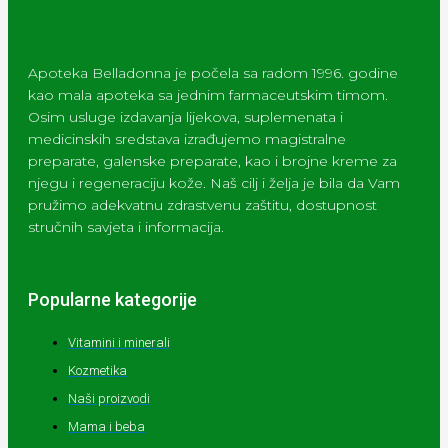
Apoteka Belladonna je počela sa radom 1996. godine
kao mala apoteka sa jednim farmaceutskim timom.
Osim usluge izdavanja lijekova, suplemenata i
medicinskih sredstava izrađujemo magistralne
preparate, galenske preparate, kao i brojne kreme za
njegu i regeneraciju kože. Naš cilj i želja je bila da Vam
pružimo adekvatnu zdrastvenu zaštitu, dostupnost
stručnih savjeta i informacija.
Popularne kategorije
Vitamini i minerali
Kozmetika
Naši proizvodi
Mama i beba