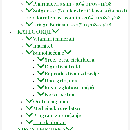
Pharmaceris sun -30% 01/05-31/08
Solgar -20% cink ester C kosa koža nokti
beta karoten astaxantin -20% 01/08/15/08
Uriage Bariesun -20% 03/08-23/08
KATEGORIJE
Vitamini i minerali
Imunitet
Samoliječenje
Srce, jetra, cirkulacija
Digestivni trakt
Reproduktivno zdravlje
Uho, grlo, nos
Kosti, zglobovi i mišići
Nervni sistem
Oralna higijena
Medicinska sredstva
Program za sunčanje
Erotski dodaci
NJEGA I HIGIJENA