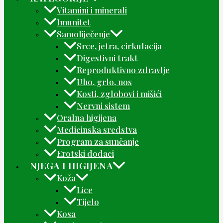
Vitamini i minerali
Imunitet
Samoliječenje
Srce, jetra, cirkulacija
Digestivni trakt
Reproduktivno zdravlje
Uho, grlo, nos
Kosti, zglobovi i mišići
Nervni sistem
Oralna higijena
Medicinska sredstva
Program za sunčanje
Erotski dodaci
NJEGA I HIGIJENA
Koža
Lice
Tijelo
Kosa