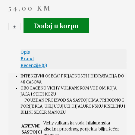
54,00
KM
Dodaj u korpu
+
-
Opis
Brand
Recenzije (0)
INTENZIVNI OSEĆAJ PRIJATNOSTI I HIDRATACIJA DO
48 ČASOVA
OBOGAĆENO VICHY VULKANSKOM VODOM KOJA
JAČA I ŠTITI KOŽU
– POUZDAN PROIZVOD SA SASTOJCIMA PRIRODNOG
PORIJEKLA, UKLJUČUJUĆI HIJALURONSKU KISELINU I
BILJNI ŠEĆER MANOZU
Vichy vulkanska voda, hijaluronska
AKTIVNI
kiselina prirodnog porijekla, biljni šećer
SASTOJCI