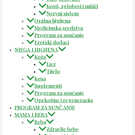
Kosti, zglobovi i mišići
Nervni sistem
Oralna higijena
Medicinska sredstva
Program za sunčanje
Erotski dodaci
NJEGA I HIGIJENA
Koža
Lice
Tijelo
Kosa
Suplementi
Program za sunčanje
Opekotine i regeneracija
PROGRAM ZA SUNČANJE
MAMA I BEBA
Beba
Zdravlje bebe