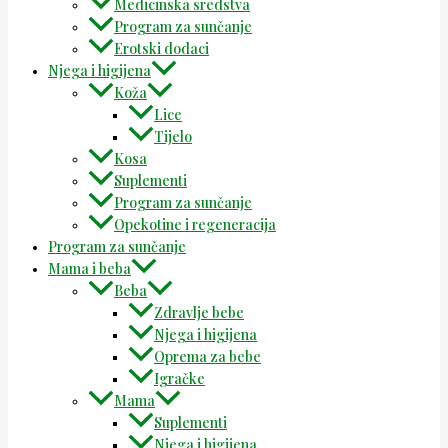
Medicinska sredstva
Program za sunčanje
Erotski dodaci
Njega i higijena
Koža
Lice
Tijelo
Kosa
Suplementi
Program za sunčanje
Opekotine i regeneracija
Program za sunčanje
Mama i beba
Beba
Zdravlje bebe
Njega i higijena
Oprema za bebe
Igračke
Mama
Suplementi
Njega i higijena