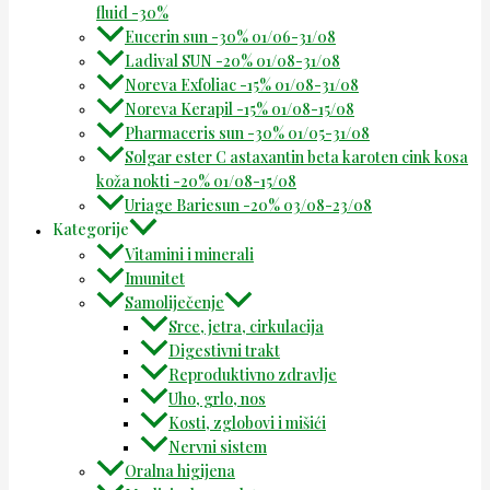
fluid -30%
Eucerin sun -30% 01/06-31/08
Ladival SUN -20% 01/08-31/08
Noreva Exfoliac -15% 01/08-31/08
Noreva Kerapil -15% 01/08-15/08
Pharmaceris sun -30% 01/05-31/08
Solgar ester C astaxantin beta karoten cink kosa
koža nokti -20% 01/08-15/08
Uriage Bariesun -20% 03/08-23/08
Kategorije
Vitamini i minerali
Imunitet
Samoliječenje
Srce, jetra, cirkulacija
Digestivni trakt
Reproduktivno zdravlje
Uho, grlo, nos
Kosti, zglobovi i mišići
Nervni sistem
Oralna higijena