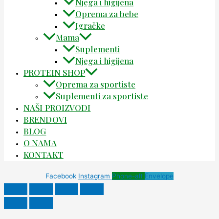
Njega i higijena
Oprema za bebe
Igračke
Mama
Suplementi
Njega i higijena
PROTEIN SHOP
Oprema za sportiste
Suplementi za sportiste
NAŠI PROIZVODI
BRENDOVI
BLOG
O NAMA
KONTAKT
Facebook
Instagram
Phone-alt
Envelope