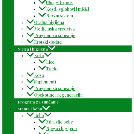
Uho, grlo, nos
Kosti, zglobovi i mišići
Nervni sistem
Oralna higijena
Medicinska sredstva
Program za sunčanje
Erotski dodaci
Njega i higijena
Koža
Lice
Tijelo
Kosa
Suplementi
Program za sunčanje
Opekotine i regeneracija
Program za sunčanje
Mama i beba
Beba
Zdravlje bebe
Njega i higijena