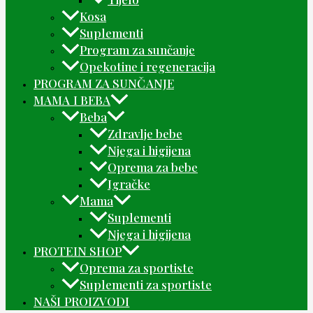
Kosa
Suplementi
Program za sunčanje
Opekotine i regeneracija
PROGRAM ZA SUNČANJE
MAMA I BEBA
Beba
Zdravlje bebe
Njega i higijena
Oprema za bebe
Igračke
Mama
Suplementi
Njega i higijena
PROTEIN SHOP
Oprema za sportiste
Suplementi za sportiste
NAŠI PROIZVODI