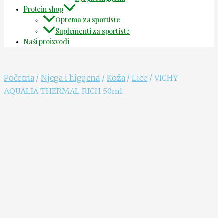
Protein shop
Oprema za sportiste
Suplementi za sportiste
Naši proizvodi
Početna
/
Njega i higijena
/
Koža
/
Lice
/ VICHY
AQUALIA THERMAL RICH 50ml