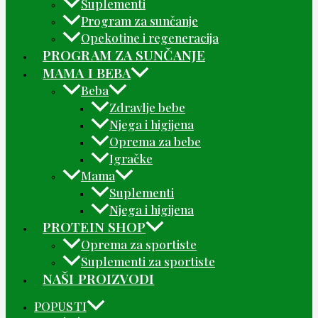
Suplementi
Program za sunčanje
Opekotine i regeneracija
PROGRAM ZA SUNČANJE
MAMA I BEBA
Beba
Zdravlje bebe
Njega i higijena
Oprema za bebe
Igračke
Mama
Suplementi
Njega i higijena
PROTEIN SHOP
Oprema za sportiste
Suplementi za sportiste
NAŠI PROIZVODI
POPUSTI