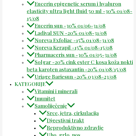
Eucerin epigenetic serum i hyaluron
elasticity ultra light fluid 50 ml -30% 01/08-
15/08
Eucerin sun -30% 01/06-31/08
Ladival SUN -20% 01/08-31/08
Noreva Exfoliac -15% 01/08-31/08
Noreva Kerapil -15% 01/08-15/08
Pharmaceris sun -30% 01/05-31/08
Solgar -20% cink ester C kosa koža nokti
beta karoten astaxantin -20% 01/08/15/08
Uriage Bariesun -20% 03/08-23/08
KATEGORIJE
Vitamini i minerali
Imunitet
Samoliječenje
Srce, jetra, cirkulacija
Digestivni trakt
Reproduktivno zdravlje
Uho, grlo, nos