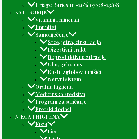
Uriage Bariesun -20% 03/08-23/08
KATEGORIJE
Vitamini i minerali
Imunitet
Samoliječenje
Srce, jetra, cirkulacija
Digestivni trakt
Reproduktivno zdravlje
Uho, grlo, nos
Kosti, zglobovi i mišići
Nervni sistem
Oralna higijena
Medicinska sredstva
Program za sunčanje
Erotski dodaci
NJEGA I HIGIJENA
Koža
Lice
Tijelo