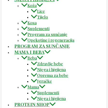
Koža
Lice
Tijelo
Kosa
Suplementi
Program za sunčanje
Opekotine i regeneracija
PROGRAM ZA SUNČANJE
MAMA I BEBA
Beba
Zdravlje bebe
Njega i higijena
Oprema za bebe
Igračke
Mama
Suplementi
Njega i higijena
PROTEIN SHOP