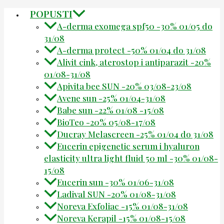
POPUSTI
A-derma exomega spf50 -30% 01/05 do
31/08
A-derma protect -50% 01/04 do 31/08
Alivit cink, aterostop i antiparazit -20%
01/08-31/08
Apivita bee SUN -20% 03/08-23/08
Avene sun -25% 01/04-31/08
Babe sun -22% 01/08 -15/08
BioTeo -20% 05/08-17/08
Ducray Melascreen -25% 01/04 do 31/08
Eucerin epigenetic serum i hyaluron
elasticity ultra light fluid 50 ml -30% 01/08-
15/08
Eucerin sun -30% 01/06-31/08
Ladival SUN -20% 01/08-31/08
Noreva Exfoliac -15% 01/08-31/08
Noreva Kerapil -15% 01/08-15/08