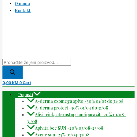
O nama
Kontakt
0,00
KM
0
Cart
Popusti
A-derma exomega spf50 -30% 01/05 do 31/08
A-derma protect -50% 01/04 do 31/08
Alivit cink, aterostop i antiparazit -20% 01/08-
31/08
Apivita bee SUN -20% 03/08-23/08
Avene sun -25% 01/04-31/08