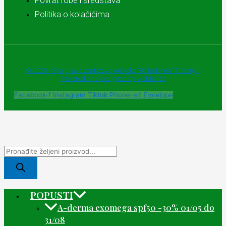
Politika o kolačićima
© 2025 - Sva prava zadržava Apoteke "Belladonna" Trebinje |
Powered and designed by Webherzz
Facebook-f
Instagram
Tiktok
Phone-alt
Envelope
POPUSTI
A-derma exomega spf50 -30% 01/05 do
31/08