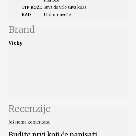
manoza
TIP KOŽE
Suva do vrlo suva koža
KAD
Ujutru + uveče
Brand
Vichy
Recenzije
Još nema komentara.
Budite prvi koji će napisati