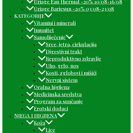
Uriage Eau thermal -20% 10/08-16/08
Uriage Bariesun -20% 03/08-23/08
KATEGORIJE
Vitamini i minerali
Imunitet
Samoliječenje
Srce, jetra, cirkulacija
Digestivni trakt
Reproduktivno zdravlje
Uho, grlo, nos
Kosti, zglobovi i mišići
Nervni sistem
Oralna higijena
Medicinska sredstva
Program za sunčanje
Erotski dodaci
NJEGA I HIGIJENA
Koža
Lice