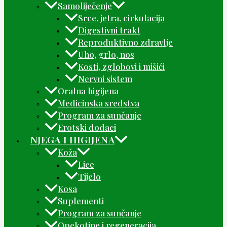
Samoliječenje
Srce, jetra, cirkulacija
Digestivni trakt
Reproduktivno zdravlje
Uho, grlo, nos
Kosti, zglobovi i mišići
Nervni sistem
Oralna higijena
Medicinska sredstva
Program za sunčanje
Erotski dodaci
NJEGA I HIGIJENA
Koža
Lice
Tijelo
Kosa
Suplementi
Program za sunčanje
Opekotine i regeneracija