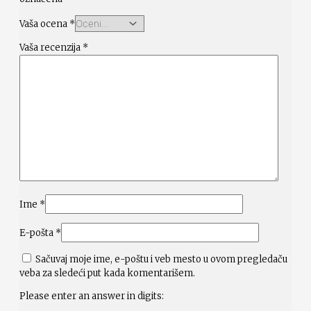
Vaša ocena
*
Vaša recenzija
*
Ime
*
E-pošta
*
Sačuvaj moje ime, e-poštu i veb mesto u ovom pregledaču
veba za sledeći put kada komentarišem.
Please enter an answer in digits: