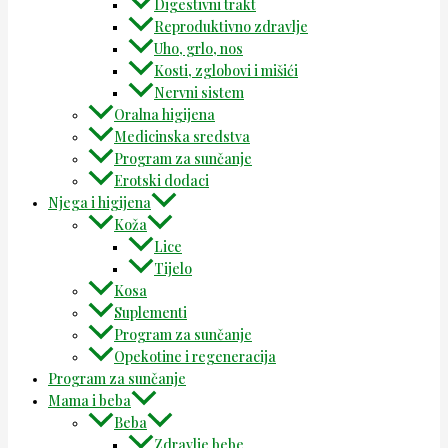
Digestivni trakt
Reproduktivno zdravlje
Uho, grlo, nos
Kosti, zglobovi i mišići
Nervni sistem
Oralna higijena
Medicinska sredstva
Program za sunčanje
Erotski dodaci
Njega i higijena
Koža
Lice
Tijelo
Kosa
Suplementi
Program za sunčanje
Opekotine i regeneracija
Program za sunčanje
Mama i beba
Beba
Zdravlje bebe