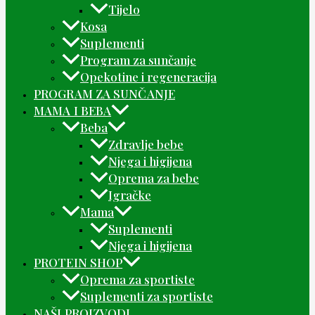
Tijelo
Kosa
Suplementi
Program za sunčanje
Opekotine i regeneracija
PROGRAM ZA SUNČANJE
MAMA I BEBA
Beba
Zdravlje bebe
Njega i higijena
Oprema za bebe
Igračke
Mama
Suplementi
Njega i higijena
PROTEIN SHOP
Oprema za sportiste
Suplementi za sportiste
NAŠI PROIZVODI