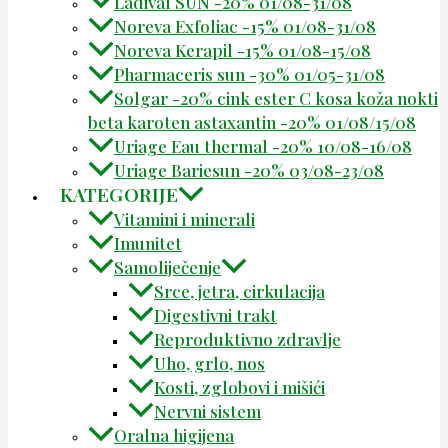
Ladival SUN -20% 01/08-31/08
Noreva Exfoliac -15% 01/08-31/08
Noreva Kerapil -15% 01/08-15/08
Pharmaceris sun -30% 01/05-31/08
Solgar -20% cink ester C kosa koža nokti
beta karoten astaxantin -20% 01/08/15/08
Uriage Eau thermal -20% 10/08-16/08
Uriage Bariesun -20% 03/08-23/08
KATEGORIJE
Vitamini i minerali
Imunitet
Samoliječenje
Srce, jetra, cirkulacija
Digestivni trakt
Reproduktivno zdravlje
Uho, grlo, nos
Kosti, zglobovi i mišići
Nervni sistem
Oralna higijena