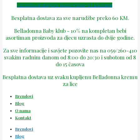
Facebook
Instagram
Tiktok
Phone-alt
Envelope
Besplatna dostava za sve narudžbe preko 60 KM.
Belladonna Baby klub - 10% na kompletan bebi
asortiman proizvoda za djecu uzrasta do dvije godine.
Za sve informacije i savjete pozovite nas na 059/260-410
svakim radnim danom od 8:00 do 20:30 i subotom od 8
do 15 časova
Besplatna dostava uz svaku kupljenu Belladonna kremu
za lice
Brendovi
Blog
O nama
Kontakt
Brendovi
Blog