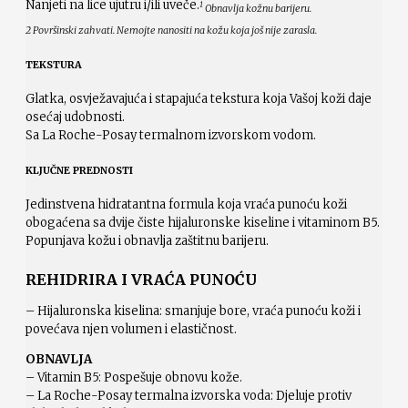
Nanjeti na lice ujutru i/ili uveče.
1
Obnavlja kožnu barijeru.
2 Površinski zahvati. Nemojte nanositi na kožu koja još nije zarasla.
TEKSTURA
Glatka, osvježavajuća i stapajuća tekstura koja Vašoj koži daje
osećaj udobnosti.
Sa La Roche-Posay termalnom izvorskom vodom.
KLJUČNE PREDNOSTI
Jedinstvena hidratantna formula koja vraća punoću koži
obogaćena sa dvije čiste hijaluronske kiseline i vitaminom B5.
Popunjava kožu i obnavlja zaštitnu barijeru.
REHIDRIRA I VRAĆA PUNOĆU
– Hijaluronska kiselina: smanjuje bore, vraća punoću koži i
povećava njen volumen i elastičnost.
OBNAVLJA
– Vitamin B5: Pospešuje obnovu kože.
– La Roche-Posay termalna izvorska voda: Djeluje protiv