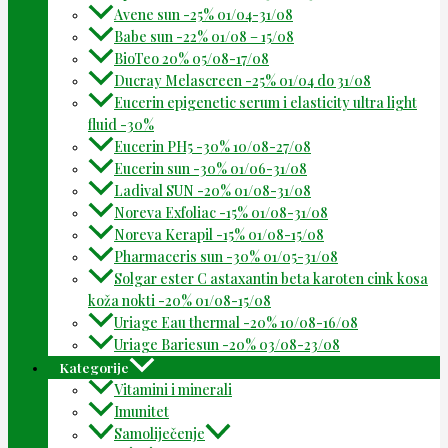
Avene sun -25% 01/04-31/08
Babe sun -22% 01/08 – 15/08
BioTeo 20% 05/08-17/08
Ducray Melascreen -25% 01/04 do 31/08
Eucerin epigenetic serum i elasticity ultra light
fluid -30%
Eucerin PH5 -30% 10/08-27/08
Eucerin sun -30% 01/06-31/08
Ladival SUN -20% 01/08-31/08
Noreva Exfoliac -15% 01/08-31/08
Noreva Kerapil -15% 01/08-15/08
Pharmaceris sun -30% 01/05-31/08
Solgar ester C astaxantin beta karoten cink kosa
koža nokti -20% 01/08-15/08
Uriage Eau thermal -20% 10/08-16/08
Uriage Bariesun -20% 03/08-23/08
Kategorije
Vitamini i minerali
Imunitet
Samoliječenje