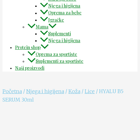
Njega i higijena
Oprema za bebe
Igračke
Mama
Suplementi
Njega i higijena
Protein shop
Oprema za sportiste
Suplementi za sportiste
Naši proizvodi
Početna
/
Njega i higijena
/
Koža
/
Lice
/ HYALU B5
SERUM 30ml