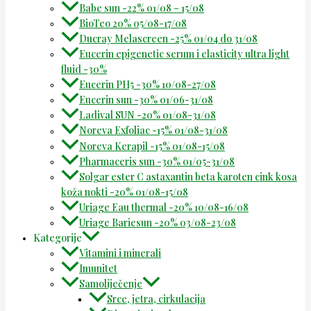
Babe sun -22% 01/08 – 15/08
BioTeo 20% 05/08-17/08
Ducray Melascreen -25% 01/04 do 31/08
Eucerin epigenetic serum i elasticity ultra light
fluid -30%
Eucerin PH5 -30% 10/08-27/08
Eucerin sun -30% 01/06-31/08
Ladival SUN -20% 01/08-31/08
Noreva Exfoliac -15% 01/08-31/08
Noreva Kerapil -15% 01/08-15/08
Pharmaceris sun -30% 01/05-31/08
Solgar ester C astaxantin beta karoten cink kosa
koža nokti -20% 01/08-15/08
Uriage Eau thermal -20% 10/08-16/08
Uriage Bariesun -20% 03/08-23/08
Kategorije
Vitamini i minerali
Imunitet
Samoliječenje
Srce, jetra, cirkulacija