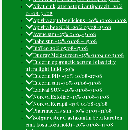
Alivit cink, aterostop i antiparazit -20%
01/08-31/08
Apivita aqua beelicious -20% 10/08-16/08
Apivita bee SUN -20% 03/08-23/08
Avene sun -25% 01/04-31/08
Babe sun -22% 01/08 – 15/08
BioTeo 20% 05/08-17/08
Ducray Melascreen -25% 01/04 do 31/08
Eucerin epigenetic serum i elasticity
ultra light fluid -30%
Eucerin PH5 -30% 10/08-27/08
Eucerin sun -30% 01/06-31/08
Ladival SUN -20% 01/08-31/08
Noreva Exfoliac -15% 01/08-31/08
Noreva Kerapil -15% 01/08-15/08
Pharmaceris sun -30% 01/05-31/08
Solgar ester C astaxantin beta karoten
cink kosa koža nokti -20% 01/08-15/08