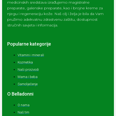
medicinskih sredstava izrađujemo magistralne
preparate, galenske preparate, kao i brojne kreme za
njegu i regeneraciju kože. Naš cilj i želja je bila da Vam
pružimo adekvatnu zdrastvenu zaštitu, dostupnost
stručnih savjeta i informacija.
Popularne kategorije
Vitamini i minerali
Kozmetika
Naši proizvodi
Mama i beba
Samoliječenje
O Belladonni
O nama
Naš tim