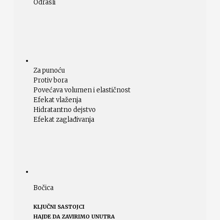
Odrasli
Za punoću
Protiv bora
Povećava volumen i elastičnost
Efekat vlaženja
Hidratantno dejstvo
Efekat zaglađivanja
Bočica
KLJUČNI SASTOJCI
HAJDE DA ZAVIRIMO UNUTRA