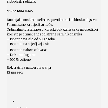
slobodnih radikala.
NAUKA KOJA JE IZA
Duo hijaluronskih kiselina za površinsko i dubinsko dejstvo.
Formulisano za osjetljivu kožu.
Optimalna tolerantnost, klinički dokazana čak i na osetljivoj
koži što je primećeno i od strane samih korisnika :
– Ispitano na više od 580 osoba
– Ispitano na osjetljivoj koži
3
– Ispitano nakon zahvata
– Nekomedogeno
– 100% voljeno
Rok trajanja nakon otvaranja:
12 mjeseci