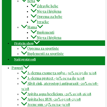
Beba
Zdravlje bebe
Njega i higijena
Oprema za bebe
Igračke
Mama
Suplementi
Njega i higijena
Protein shop
Oprema za sportiste
Suplementi za sportiste
Naši proizvodi
Popusti
A-derma exomega spf50 -30% 01/05 do 31/08
A-derma protect -50% 01/04 do 31/08
Alivit cink, aterostop i antiparazit -20% 01/08-
31/08
Apivita aqua beelicious -20% 10/08-16/08
Apivita bee SUN -20% 03/08-23/08
Avene sun -25% 01/04-31/08