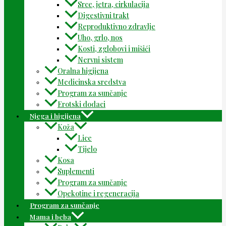
Srce, jetra, cirkulacija
Digestivni trakt
Reproduktivno zdravlje
Uho, grlo, nos
Kosti, zglobovi i mišići
Nervni sistem
Oralna higijena
Medicinska sredstva
Program za sunčanje
Erotski dodaci
Njega i higijena
Koža
Lice
Tijelo
Kosa
Suplementi
Program za sunčanje
Opekotine i regeneracija
Program za sunčanje
Mama i beba