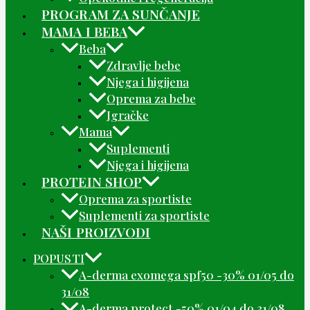
PROGRAM ZA SUNČANJE
MAMA I BEBA
Beba
Zdravlje bebe
Njega i higijena
Oprema za bebe
Igračke
Mama
Suplementi
Njega i higijena
PROTEIN SHOP
Oprema za sportiste
Suplementi za sportiste
NAŠI PROIZVODI
POPUSTI
A-derma exomega spf50 -30% 01/05 do
31/08
A-derma protect -50% 01/04 do 31/08