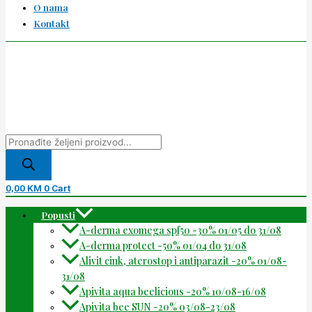
O nama
Kontakt
0,00
KM
0
Cart
Popusti
A-derma exomega spf50 -30% 01/05 do 31/08
A-derma protect -50% 01/04 do 31/08
Alivit cink, aterostop i antiparazit -20% 01/08-
31/08
Apivita aqua beelicious -20% 10/08-16/08
Apivita bee SUN -20% 03/08-23/08