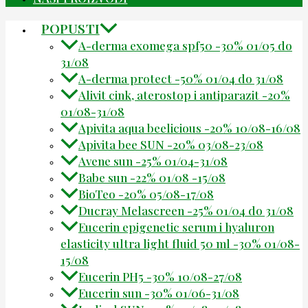
POPUSTI
A-derma exomega spf50 -30% 01/05 do
31/08
A-derma protect -50% 01/04 do 31/08
Alivit cink, aterostop i antiparazit -20%
01/08-31/08
Apivita aqua beelicious -20% 10/08-16/08
Apivita bee SUN -20% 03/08-23/08
Avene sun -25% 01/04-31/08
Babe sun -22% 01/08 -15/08
BioTeo -20% 05/08-17/08
Ducray Melascreen -25% 01/04 do 31/08
Eucerin epigenetic serum i hyaluron
elasticity ultra light fluid 50 ml -30% 01/08-
15/08
Eucerin PH5 -30% 10/08-27/08
Eucerin sun -30% 01/06-31/08