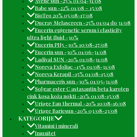
Avene sun -25% 01/04-31/08
Babe sun -22% 01/08 – 15/08
BioTeo 20% 05/08-17/08
Ducray Melascreen -25% 01/04 do 31/08
Eucerin epigenetic serum i elasticity
ultra light fluid -30%
Eucerin PH5 -30% 10/08-27/08
Eucerin sun -30% 01/06-31/08
Ladival SUN -20% 01/08-31/08
Noreva Exfoliac -15% 01/08-31/08
Noreva Kerapil -15% 01/08-15/08
Pharmaceris sun -30% 01/05-31/08
Solgar ester C astaxantin beta karoten
cink kosa koža nokti -20% 01/08-15/08
Uriage Eau thermal -20% 10/08-16/08
Uriage Bariesun -20% 03/08-23/08
KATEGORIJE
Vitamini i minerali
Imunitet