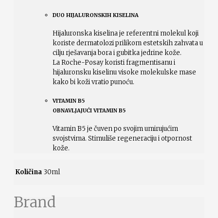
DUO HIJALURONSKIH KISELINA
Hijaluronska kiselina je referentni molekul koji
koriste dermatolozi prilikom estetskih zahvata u
cilju rješavanja bora i gubitka jedrine kože.
La Roche-Posay koristi fragmentisanu i
hijaluronsku kiselinu visoke molekulske mase
kako bi koži vratio punoću.
VITAMIN B5
OBNAVLJAJUĆI VITAMIN B5
Vitamin B5 je čuven po svojim umirujućim
svojstvima. Stimuliše regeneraciju i otpornost
kože.
Količina
30ml
Brand