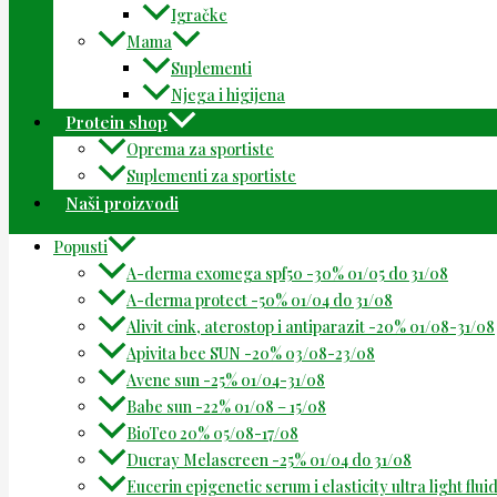
Igračke
Mama
Suplementi
Njega i higijena
Protein shop
Oprema za sportiste
Suplementi za sportiste
Naši proizvodi
Popusti
A-derma exomega spf50 -30% 01/05 do 31/08
A-derma protect -50% 01/04 do 31/08
Alivit cink, aterostop i antiparazit -20% 01/08-31/08
Apivita bee SUN -20% 03/08-23/08
Avene sun -25% 01/04-31/08
Babe sun -22% 01/08 – 15/08
BioTeo 20% 05/08-17/08
Ducray Melascreen -25% 01/04 do 31/08
Eucerin epigenetic serum i elasticity ultra light flu