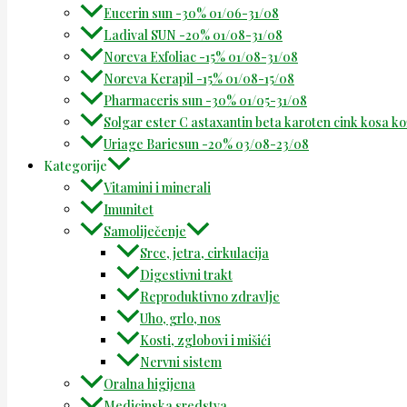
Eucerin sun -30% 01/06-31/08
Ladival SUN -20% 01/08-31/08
Noreva Exfoliac -15% 01/08-31/08
Noreva Kerapil -15% 01/08-15/08
Pharmaceris sun -30% 01/05-31/08
Solgar ester C astaxantin beta karoten cink kosa k
Uriage Bariesun -20% 03/08-23/08
Kategorije
Vitamini i minerali
Imunitet
Samoliječenje
Srce, jetra, cirkulacija
Digestivni trakt
Reproduktivno zdravlje
Uho, grlo, nos
Kosti, zglobovi i mišići
Nervni sistem
Oralna higijena
Medicinska sredstva