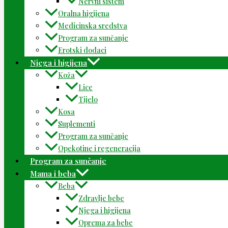
Nervni sistem
Oralna higijena
Medicinska sredstva
Program za sunčanje
Erotski dodaci
Njega i higijena
Koža
Lice
Tijelo
Kosa
Suplementi
Program za sunčanje
Opekotine i regeneracija
Program za sunčanje
Mama i beba
Beba
Zdravlje bebe
Njega i higijena
Oprema za bebe