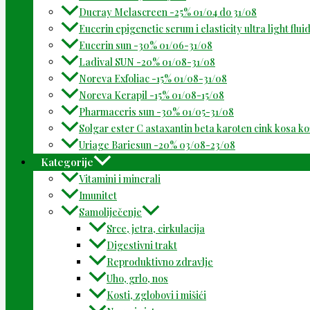
Ducray Melascreen -25% 01/04 do 31/08
Eucerin epigenetic serum i elasticity ultra light flu
Eucerin sun -30% 01/06-31/08
Ladival SUN -20% 01/08-31/08
Noreva Exfoliac -15% 01/08-31/08
Noreva Kerapil -15% 01/08-15/08
Pharmaceris sun -30% 01/05-31/08
Solgar ester C astaxantin beta karoten cink kosa k
Uriage Bariesun -20% 03/08-23/08
Kategorije
Vitamini i minerali
Imunitet
Samoliječenje
Srce, jetra, cirkulacija
Digestivni trakt
Reproduktivno zdravlje
Uho, grlo, nos
Kosti, zglobovi i mišići