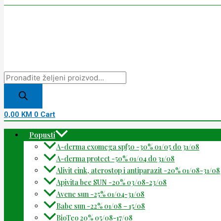
0,00
KM
0
Cart
Popusti
A-derma exomega spf50 -30% 01/05 do 31/08
A-derma protect -50% 01/04 do 31/08
Alivit cink, aterostop i antiparazit -20% 01/08-31/08
Apivita bee SUN -20% 03/08-23/08
Avene sun -25% 01/04-31/08
Babe sun -22% 01/08 – 15/08
BioTeo 20% 05/08-17/08