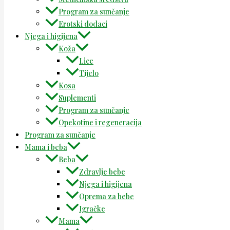
Program za sunčanje
Erotski dodaci
Njega i higijena
Koža
Lice
Tijelo
Kosa
Suplementi
Program za sunčanje
Opekotine i regeneracija
Program za sunčanje
Mama i beba
Beba
Zdravlje bebe
Njega i higijena
Oprema za bebe
Igračke
Mama