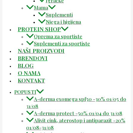
Igračke
Mama
Suplementi
Njega i higijena
PROTEIN SHOP
Oprema za sportiste
Suplementi za sportiste
NAŠI PROIZVODI
BRENDOVI
BLOG
O NAMA
KONTAKT
POPUSTI
A-derma exomega spf50 -30% 01/05 do
31/08
A-derma protect -50% 01/04 do 31/08
Alivit cink, aterostop i antiparazit -20%
01/08-31/08