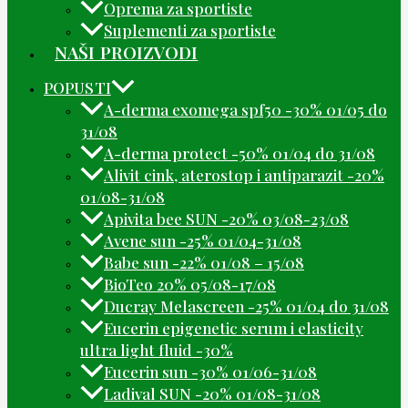
Oprema za sportiste
Suplementi za sportiste
NAŠI PROIZVODI
POPUSTI
A-derma exomega spf50 -30% 01/05 do
31/08
A-derma protect -50% 01/04 do 31/08
Alivit cink, aterostop i antiparazit -20%
01/08-31/08
Apivita bee SUN -20% 03/08-23/08
Avene sun -25% 01/04-31/08
Babe sun -22% 01/08 – 15/08
BioTeo 20% 05/08-17/08
Ducray Melascreen -25% 01/04 do 31/08
Eucerin epigenetic serum i elasticity
ultra light fluid -30%
Eucerin sun -30% 01/06-31/08
Ladival SUN -20% 01/08-31/08