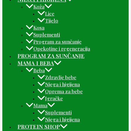
Koža
Lice
Tijelo
Kosa
Suplementi
Program za sunčanje
Opekotine i regeneracija
PROGRAM ZA SUNČANJE
MAMA I BEBA
Beba
Zdravlje bebe
Njega i higijena
Oprema za bebe
Igračke
Mama
Suplementi
Njega i higijena
PROTEIN SHOP