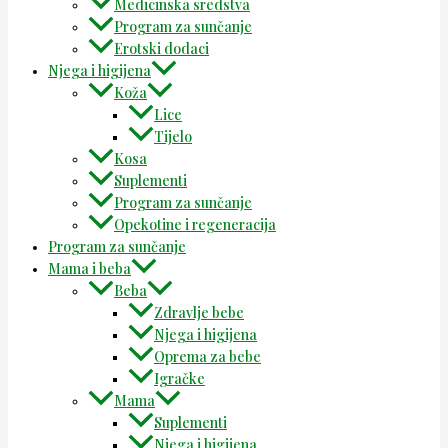
Medicinska sredstva
Program za sunčanje
Erotski dodaci
Njega i higijena
Koža
Lice
Tijelo
Kosa
Suplementi
Program za sunčanje
Opekotine i regeneracija
Program za sunčanje
Mama i beba
Beba
Zdravlje bebe
Njega i higijena
Oprema za bebe
Igračke
Mama
Suplementi
Njega i higijena