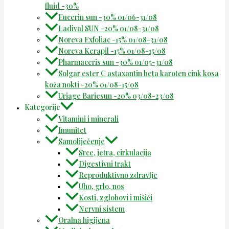
fluid -30%
Eucerin sun -30% 01/06-31/08
Ladival SUN -20% 01/08-31/08
Noreva Exfoliac -15% 01/08-31/08
Noreva Kerapil -15% 01/08-15/08
Pharmaceris sun -30% 01/05-31/08
Solgar ester C astaxantin beta karoten cink kosa
koža nokti -20% 01/08-15/08
Uriage Bariesun -20% 03/08-23/08
Kategorije
Vitamini i minerali
Imunitet
Samoliječenje
Srce, jetra, cirkulacija
Digestivni trakt
Reproduktivno zdravlje
Uho, grlo, nos
Kosti, zglobovi i mišići
Nervni sistem
Oralna higijena