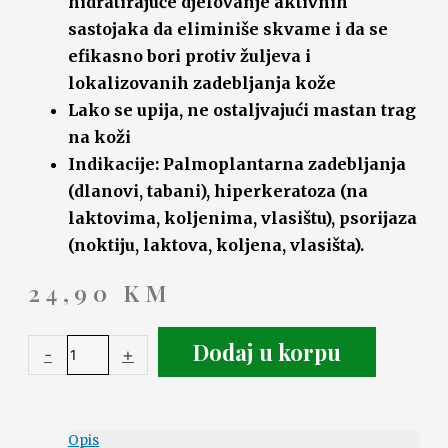
hidratirajuće djelovanje aktivnih
sastojaka da eliminiše skvame i da se
efikasno bori protiv žuljeva i
lokalizovanih zadebljanja kože
Lako se upija, ne ostaljvajući mastan trag
na koži
Indikacije: Palmoplantarna zadebljanja
(dlanovi, tabani), hiperkeratoza (na
laktovima, koljenima, vlasištu), psorijaza
(noktiju, laktova, koljena, vlasišta).
24,90
KM
Dodaj u korpu
-
+
Opis