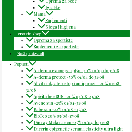
Oprema za bebe
Igračke
Mama
Suplementi
Njega i higijena
Protein shop
Oprema za sportiste
Suplementi za sportiste
Naši proizvodi
Popusti
A-derma exomega spf50 -30% 01/05 do 31/08
A-derma protect -50% 01/04 do 31/08
Alivit cink, aterostop i antiparazit -20% 01/08-
31/08
Apivita bee SUN -20% 03/08-23/08
Avene sun -25% 01/04-31/08
Babe sun -22% 01/08 – 15/08
BioTeo 20% 05/08-17/08
Ducray Melascreen -25% 01/04 do 31/08
Eucerin epigenetic serum i elasticity ultra light