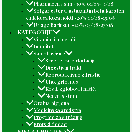
Pharmaceris sun -30% 01/05-31/08
Solgar ester C astaxantin beta karoten
cink kosa koža nokti -20% 01/08-15/08
Uriage Bariesun -20% 03/08-23/08
KATEGORIJE
Vitamini i minerali
Imunitet
Samoliječenje
Srce, jetra, cirkulacija
Digestivni trakt
Reproduktivno zdravlje
Uho, grlo, nos
Kosti, zglobovi i mišići
Nervni sistem
Oralna higijena
Medicinska sredstva
Program za sunčanje
Erotski dodaci
NJEGA I HIGIJENA