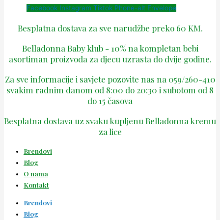
Facebook
Instagram
Tiktok
Phone-alt
Envelope
Besplatna dostava za sve narudžbe preko 60 KM.
Belladonna Baby klub - 10% na kompletan bebi
asortiman proizvoda za djecu uzrasta do dvije godine.
Za sve informacije i savjete pozovite nas na 059/260-410
svakim radnim danom od 8:00 do 20:30 i subotom od 8
do 15 časova
Besplatna dostava uz svaku kupljenu Belladonna kremu
za lice
Brendovi
Blog
O nama
Kontakt
Brendovi
Blog