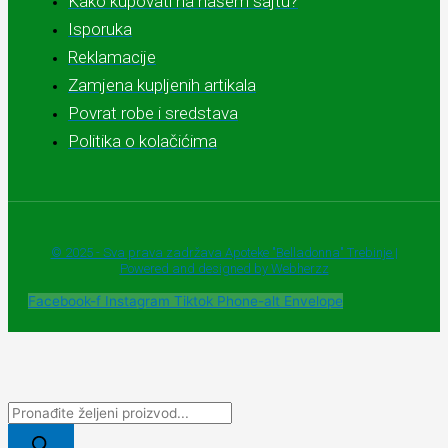
Kako kupovati na našem sajtu?
Isporuka
Reklamacije
Zamjena kupljenih artikala
Povrat robe i sredstava
Politika o kolačićima
© 2025 - Sva prava zadržava Apoteke "Belladonna" Trebinje |
Powered and designed by Webherzz
Facebook-f
Instagram
Tiktok
Phone-alt
Envelope