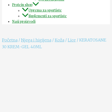
Protein shop
Oprema za sportiste
Suplementi za sportiste
Naši proizvodi
Početna
/
Njega i higijena
/
Koža
/
Lice
/ KERATOSANE
30 KREM-GEL 40ML