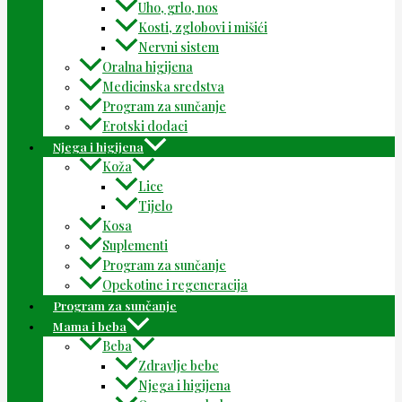
Uho, grlo, nos
Kosti, zglobovi i mišići
Nervni sistem
Oralna higijena
Medicinska sredstva
Program za sunčanje
Erotski dodaci
Njega i higijena
Koža
Lice
Tijelo
Kosa
Suplementi
Program za sunčanje
Opekotine i regeneracija
Program za sunčanje
Mama i beba
Beba
Zdravlje bebe
Njega i higijena