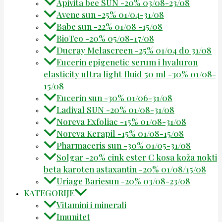
Apivita bee SUN -20% 03/08-23/08
Avene sun -25% 01/04-31/08
Babe sun -22% 01/08 -15/08
BioTeo -20% 05/08-17/08
Ducray Melascreen -25% 01/04 do 31/08
Eucerin epigenetic serum i hyaluron
elasticity ultra light fluid 50 ml -30% 01/08-
15/08
Eucerin sun -30% 01/06-31/08
Ladival SUN -20% 01/08-31/08
Noreva Exfoliac -15% 01/08-31/08
Noreva Kerapil -15% 01/08-15/08
Pharmaceris sun -30% 01/05-31/08
Solgar -20% cink ester C kosa koža nokti
beta karoten astaxantin -20% 01/08/15/08
Uriage Bariesun -20% 03/08-23/08
KATEGORIJE
Vitamini i minerali
Imunitet