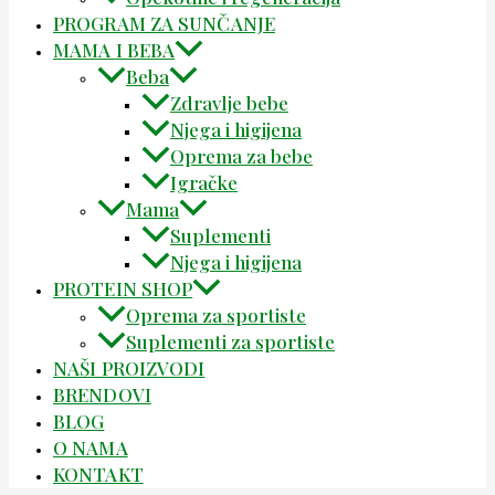
PROGRAM ZA SUNČANJE
MAMA I BEBA
Beba
Zdravlje bebe
Njega i higijena
Oprema za bebe
Igračke
Mama
Suplementi
Njega i higijena
PROTEIN SHOP
Oprema za sportiste
Suplementi za sportiste
NAŠI PROIZVODI
BRENDOVI
BLOG
O NAMA
KONTAKT