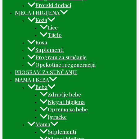
Erotski dodaci
NJEGA I HIGIJENA
Koža
Lice
Tijelo
Kosa
Suplementi
Program za sunčanje
Opekotine i regeneracija
PROGRAM ZA SUNČANJE
MAMA I BEBA
Beba
Zdravlje bebe
Njega i higijena
Oprema za bebe
Igračke
Mama
Suplementi
Njega i higijena