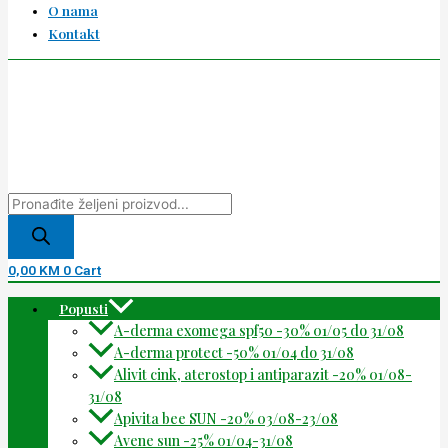
O nama
Kontakt
0,00
KM
0
Cart
Popusti
A-derma exomega spf50 -30% 01/05 do 31/08
A-derma protect -50% 01/04 do 31/08
Alivit cink, aterostop i antiparazit -20% 01/08-
31/08
Apivita bee SUN -20% 03/08-23/08
Avene sun -25% 01/04-31/08