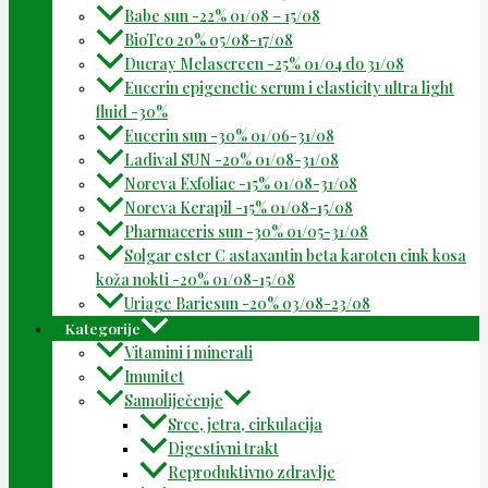
Babe sun -22% 01/08 – 15/08
BioTeo 20% 05/08-17/08
Ducray Melascreen -25% 01/04 do 31/08
Eucerin epigenetic serum i elasticity ultra light
fluid -30%
Eucerin sun -30% 01/06-31/08
Ladival SUN -20% 01/08-31/08
Noreva Exfoliac -15% 01/08-31/08
Noreva Kerapil -15% 01/08-15/08
Pharmaceris sun -30% 01/05-31/08
Solgar ester C astaxantin beta karoten cink kosa
koža nokti -20% 01/08-15/08
Uriage Bariesun -20% 03/08-23/08
Kategorije
Vitamini i minerali
Imunitet
Samoliječenje
Srce, jetra, cirkulacija
Digestivni trakt
Reproduktivno zdravlje