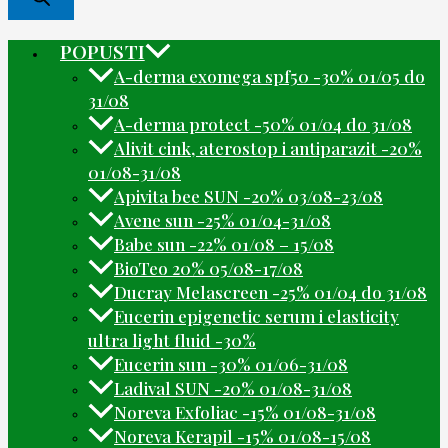
POPUSTI
A-derma exomega spf50 -30% 01/05 do
31/08
A-derma protect -50% 01/04 do 31/08
Alivit cink, aterostop i antiparazit -20%
01/08-31/08
Apivita bee SUN -20% 03/08-23/08
Avene sun -25% 01/04-31/08
Babe sun -22% 01/08 – 15/08
BioTeo 20% 05/08-17/08
Ducray Melascreen -25% 01/04 do 31/08
Eucerin epigenetic serum i elasticity
ultra light fluid -30%
Eucerin sun -30% 01/06-31/08
Ladival SUN -20% 01/08-31/08
Noreva Exfoliac -15% 01/08-31/08
Noreva Kerapil -15% 01/08-15/08