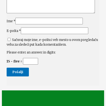
Ime
*
E-pošta
*
Sačuvaj moje ime, e-poštu i veb mesto u ovom pregledaču
veba za sledeći put kada komentarišem.
Please enter an answer in digits:
15 − five =