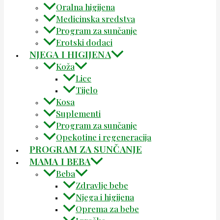
Oralna higijena
Medicinska sredstva
Program za sunčanje
Erotski dodaci
NJEGA I HIGIJENA
Koža
Lice
Tijelo
Kosa
Suplementi
Program za sunčanje
Opekotine i regeneracija
PROGRAM ZA SUNČANJE
MAMA I BEBA
Beba
Zdravlje bebe
Njega i higijena
Oprema za bebe