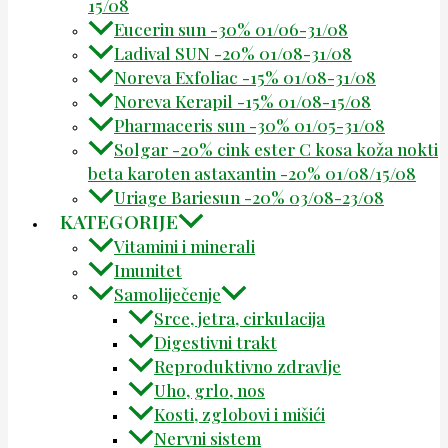
15/08
Eucerin sun -30% 01/06-31/08
Ladival SUN -20% 01/08-31/08
Noreva Exfoliac -15% 01/08-31/08
Noreva Kerapil -15% 01/08-15/08
Pharmaceris sun -30% 01/05-31/08
Solgar -20% cink ester C kosa koža nokti
beta karoten astaxantin -20% 01/08/15/08
Uriage Bariesun -20% 03/08-23/08
KATEGORIJE
Vitamini i minerali
Imunitet
Samoliječenje
Srce, jetra, cirkulacija
Digestivni trakt
Reproduktivno zdravlje
Uho, grlo, nos
Kosti, zglobovi i mišići
Nervni sistem