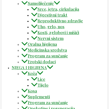
Samoliječenje
Srce, jetra, cirkulacija
Digestivni trakt
Reproduktivno zdravlje
Uho, grlo, nos
Kosti, zglobovi i mišići
Nervni sistem
Oralna higijena
Medicinska sredstva
Program za sunčanje
Erotski dodaci
NJEGA I HIGIJENA
Koža
Lice
Tijelo
Kosa
Suplementi
Program za sunčanje
Opekotine i regeneracija