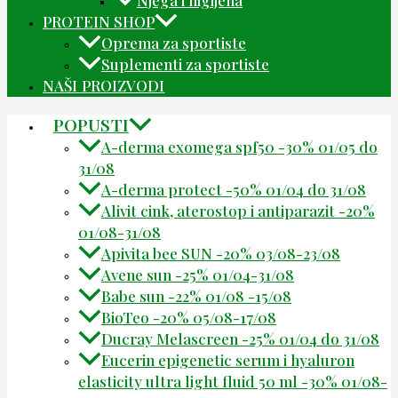
PROTEIN SHOP
Oprema za sportiste
Suplementi za sportiste
NAŠI PROIZVODI
POPUSTI
A-derma exomega spf50 -30% 01/05 do
31/08
A-derma protect -50% 01/04 do 31/08
Alivit cink, aterostop i antiparazit -20%
01/08-31/08
Apivita bee SUN -20% 03/08-23/08
Avene sun -25% 01/04-31/08
Babe sun -22% 01/08 -15/08
BioTeo -20% 05/08-17/08
Ducray Melascreen -25% 01/04 do 31/08
Eucerin epigenetic serum i hyaluron
elasticity ultra light fluid 50 ml -30% 01/08-