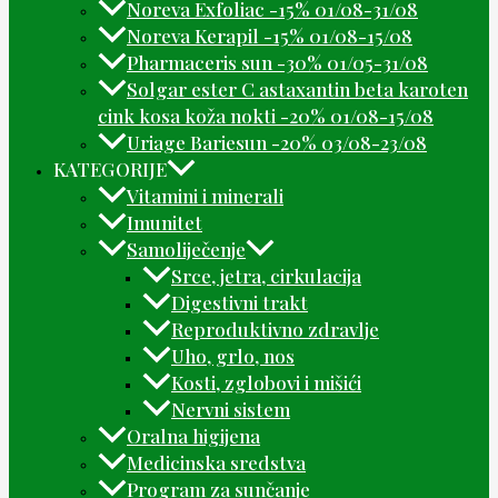
Noreva Exfoliac -15% 01/08-31/08
Noreva Kerapil -15% 01/08-15/08
Pharmaceris sun -30% 01/05-31/08
Solgar ester C astaxantin beta karoten
cink kosa koža nokti -20% 01/08-15/08
Uriage Bariesun -20% 03/08-23/08
KATEGORIJE
Vitamini i minerali
Imunitet
Samoliječenje
Srce, jetra, cirkulacija
Digestivni trakt
Reproduktivno zdravlje
Uho, grlo, nos
Kosti, zglobovi i mišići
Nervni sistem
Oralna higijena
Medicinska sredstva
Program za sunčanje