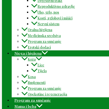
Digestivni trakt
Reproduktivno zdravlje
Uho, grlo, nos
Kosti, zglobovi i mišići
Nervni sistem
Oralna higijena
Medicinska sredstva
Program za sunčanje
Erotski dodaci
Njega i higijena
Koža
Lice
Tijelo
Kosa
Suplementi
Program za sunčanje
Opekotine i regeneracija
Program za sunčanje
Mama i beba