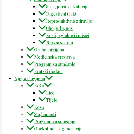
Srce, jetra, cirkulacija
Digestivni trakt
Reproduktivno zdravlje
Uho, grlo, nos
Kosti, zglobovi i mišići
Nervni sistem
Oralna higijena
Medicinska sredstva
Program za sunčanje
Erotski dodaci
Njega i higijena
Koža
Lice
Tijelo
Kosa
Suplementi
Program za sunčanje
Opekotine i regeneracija