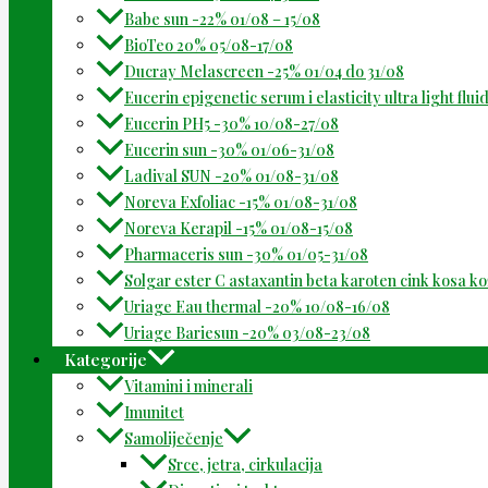
Babe sun -22% 01/08 – 15/08
BioTeo 20% 05/08-17/08
Ducray Melascreen -25% 01/04 do 31/08
Eucerin epigenetic serum i elasticity ultra light flu
Eucerin PH5 -30% 10/08-27/08
Eucerin sun -30% 01/06-31/08
Ladival SUN -20% 01/08-31/08
Noreva Exfoliac -15% 01/08-31/08
Noreva Kerapil -15% 01/08-15/08
Pharmaceris sun -30% 01/05-31/08
Solgar ester C astaxantin beta karoten cink kosa k
Uriage Eau thermal -20% 10/08-16/08
Uriage Bariesun -20% 03/08-23/08
Kategorije
Vitamini i minerali
Imunitet
Samoliječenje
Srce, jetra, cirkulacija