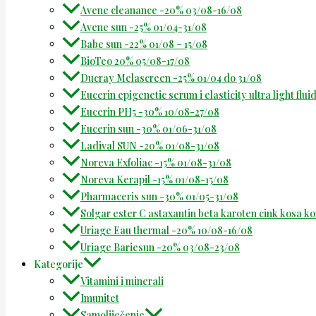
Avene cleanance -20% 03/08-16/08
Avene sun -25% 01/04-31/08
Babe sun -22% 01/08 – 15/08
BioTeo 20% 05/08-17/08
Ducray Melascreen -25% 01/04 do 31/08
Eucerin epigenetic serum i elasticity ultra light flu
Eucerin PH5 -30% 10/08-27/08
Eucerin sun -30% 01/06-31/08
Ladival SUN -20% 01/08-31/08
Noreva Exfoliac -15% 01/08-31/08
Noreva Kerapil -15% 01/08-15/08
Pharmaceris sun -30% 01/05-31/08
Solgar ester C astaxantin beta karoten cink kosa k
Uriage Eau thermal -20% 10/08-16/08
Uriage Bariesun -20% 03/08-23/08
Kategorije
Vitamini i minerali
Imunitet
Samoliječenje