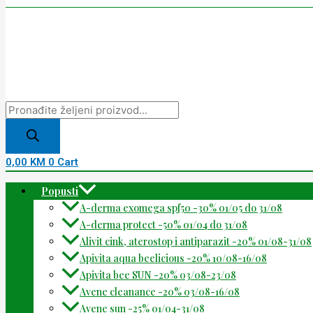
0,00
KM
0
Cart
Popusti
A-derma exomega spf50 -30% 01/05 do 31/08
A-derma protect -50% 01/04 do 31/08
Alivit cink, aterostop i antiparazit -20% 01/08-31/08
Apivita aqua beelicious -20% 10/08-16/08
Apivita bee SUN -20% 03/08-23/08
Avene cleanance -20% 03/08-16/08
Avene sun -25% 01/04-31/08