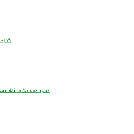
id -30%
oža nokti -20% 01/08-15/08