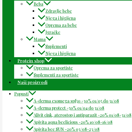
Beba
Zdravlje bebe
Njega i higijena
Oprema za bebe
Igračke
Mama
Suplementi
Njega i higijena
Protein shop
Oprema za sportiste
Suplementi za sportiste
Naši proizvodi
Popusti
A-derma exomega spf50 -30% 01/05 do 31/08
A-derma protect -50% 01/04 do 31/08
Alivit cink, aterostop i antiparazit -20% 01/08-31/08
Apivita aqua beelicious -20% 10/08-16/08
Apivita bee SUN -20% 03/08-23/08