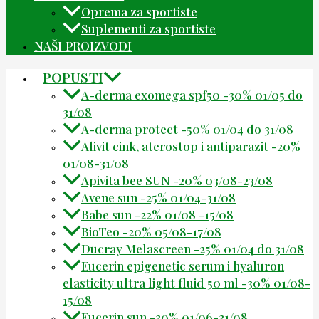
Oprema za sportiste
Suplementi za sportiste
NAŠI PROIZVODI
POPUSTI
A-derma exomega spf50 -30% 01/05 do
31/08
A-derma protect -50% 01/04 do 31/08
Alivit cink, aterostop i antiparazit -20%
01/08-31/08
Apivita bee SUN -20% 03/08-23/08
Avene sun -25% 01/04-31/08
Babe sun -22% 01/08 -15/08
BioTeo -20% 05/08-17/08
Ducray Melascreen -25% 01/04 do 31/08
Eucerin epigenetic serum i hyaluron
elasticity ultra light fluid 50 ml -30% 01/08-
15/08
Eucerin sun -30% 01/06-31/08