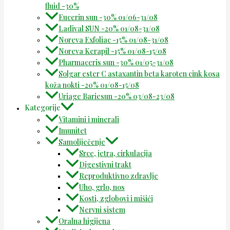
fluid -30%
Eucerin sun -30% 01/06-31/08
Ladival SUN -20% 01/08-31/08
Noreva Exfoliac -15% 01/08-31/08
Noreva Kerapil -15% 01/08-15/08
Pharmaceris sun -30% 01/05-31/08
Solgar ester C astaxantin beta karoten cink kosa
koža nokti -20% 01/08-15/08
Uriage Bariesun -20% 03/08-23/08
Kategorije
Vitamini i minerali
Imunitet
Samoliječenje
Srce, jetra, cirkulacija
Digestivni trakt
Reproduktivno zdravlje
Uho, grlo, nos
Kosti, zglobovi i mišići
Nervni sistem
Oralna higijena