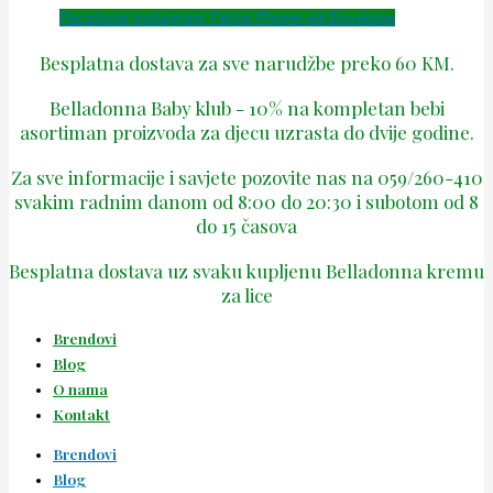
Facebook
Instagram
Tiktok
Phone-alt
Envelope
Besplatna dostava za sve narudžbe preko 60 KM.
Belladonna Baby klub - 10% na kompletan bebi
asortiman proizvoda za djecu uzrasta do dvije godine.
Za sve informacije i savjete pozovite nas na 059/260-410
svakim radnim danom od 8:00 do 20:30 i subotom od 8
do 15 časova
Besplatna dostava uz svaku kupljenu Belladonna kremu
za lice
Brendovi
Blog
O nama
Kontakt
Brendovi
Blog