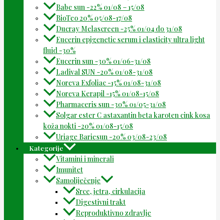
Babe sun -22% 01/08 – 15/08
BioTeo 20% 05/08-17/08
Ducray Melascreen -25% 01/04 do 31/08
Eucerin epigenetic serum i elasticity ultra light
fluid -30%
Eucerin sun -30% 01/06-31/08
Ladival SUN -20% 01/08-31/08
Noreva Exfoliac -15% 01/08-31/08
Noreva Kerapil -15% 01/08-15/08
Pharmaceris sun -30% 01/05-31/08
Solgar ester C astaxantin beta karoten cink kosa
koža nokti -20% 01/08-15/08
Uriage Bariesun -20% 03/08-23/08
Kategorije
Vitamini i minerali
Imunitet
Samoliječenje
Srce, jetra, cirkulacija
Digestivni trakt
Reproduktivno zdravlje