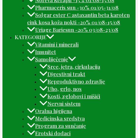
Noreva Kerapil -15% 01/08-15/08
Pharmaceris sun -30% 01/05-31/08
Solgar ester C astaxantin beta karoten
cink kosa koža nokti -20% 01/08-15/08
Uriage Bariesun -20% 03/08-23/08
KATEGORIJE
Vitamini i minerali
Imunitet
Samoliječenje
Srce, jetra, cirkulacija
Digestivni trakt
Reproduktivno zdravlje
Uho, grlo, nos
Kosti, zglobovi i mišići
Nervni sistem
Oralna higijena
Medicinska sredstva
Program za sunčanje
Erotski dodaci