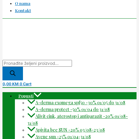
O nama
Kontakt
0,00
KM
0
Cart
Popusti
A-derma exomega spf50 -30% 01/05 do 31/08
A-derma protect -50% 01/04 do 31/08
Alivit cink, aterostop i antiparazit -20% 01/08-
31/08
Apivita bee SUN -20% 03/08-23/08
Avene sun -25% 01/04-31/08