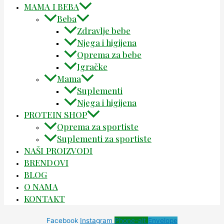
MAMA I BEBA
Beba
Zdravlje bebe
Njega i higijena
Oprema za bebe
Igračke
Mama
Suplementi
Njega i higijena
PROTEIN SHOP
Oprema za sportiste
Suplementi za sportiste
NAŠI PROIZVODI
BRENDOVI
BLOG
O NAMA
KONTAKT
Facebook
Instagram
Phone-alt
Envelope