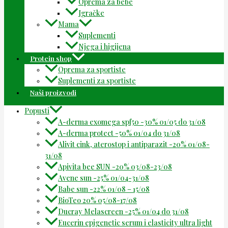
Oprema za bebe
Igračke
Mama
Suplementi
Njega i higijena
Protein shop
Oprema za sportiste
Suplementi za sportiste
Naši proizvodi
Popusti
A-derma exomega spf50 -30% 01/05 do 31/08
A-derma protect -50% 01/04 do 31/08
Alivit cink, aterostop i antiparazit -20% 01/08-
31/08
Apivita bee SUN -20% 03/08-23/08
Avene sun -25% 01/04-31/08
Babe sun -22% 01/08 – 15/08
BioTeo 20% 05/08-17/08
Ducray Melascreen -25% 01/04 do 31/08
Eucerin epigenetic serum i elasticity ultra light