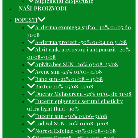
Suplementi za sportiste
NAŠI PROIZVODI
POPUSTI
A-derma exomega spf50 -30% 01/05 do
31/08
A-derma protect -50% 01/04 do 31/08
Alivit cink, aterostop i antiparazit -20%
01/08-31/08
Apivita bee SUN -20% 03/08-23/08
Avene sun -25% 01/04-31/08
Babe sun -22% 01/08 – 15/08
BioTeo 20% 05/08-17/08
Ducray Melascreen -25% 01/04 do 31/08
Eucerin epigenetic serum i elasticity
ultra light fluid -30%
Eucerin sun -30% 01/06-31/08
Ladival SUN -20% 01/08-31/08
Noreva Exfoliac -15% 01/08-31/08