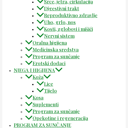
Srce, jetra, cirkulacija
Digestivni trakt
Reproduktivno zdravlje
Uho, grlo, nos
Kosti, zglobovi i mišići
Nervni sistem
Oralna higijena
Medicinska sredstva
Program za sunčanje
Erotski dodaci
NJEGA I HIGIJENA
Koža
Lice
Tijelo
Kosa
Suplementi
Program za sunčanje
Opekotine i regeneracija
PROGRAM ZA SUNČANJE