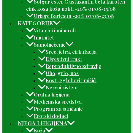
Solgar ester C astaxantin beta karoten
cink kosa koža nokti -20% 01/08-15/08
Uriage Bariesun -20% 03/08-23/08
KATEGORIJE
Vitamini i minerali
Imunitet
Samoliječenje
Srce, jetra, cirkulacija
Digestivni trakt
Reproduktivno zdravlje
Uho, grlo, nos
Kosti, zglobovi i mišići
Nervni sistem
Oralna higijena
Medicinska sredstva
Program za sunčanje
Erotski dodaci
NJEGA I HIGIJENA
Koža