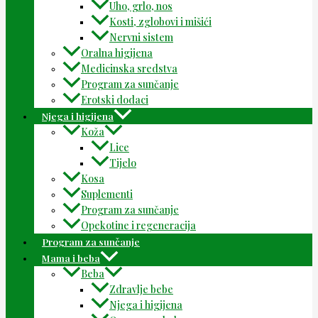
Uho, grlo, nos
Kosti, zglobovi i mišići
Nervni sistem
Oralna higijena
Medicinska sredstva
Program za sunčanje
Erotski dodaci
Njega i higijena
Koža
Lice
Tijelo
Kosa
Suplementi
Program za sunčanje
Opekotine i regeneracija
Program za sunčanje
Mama i beba
Beba
Zdravlje bebe
Njega i higijena