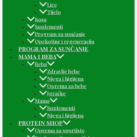
Lice
Tijelo
Kosa
Suplementi
Program za sunčanje
Opekotine i regeneracija
PROGRAM ZA SUNČANJE
MAMA I BEBA
Beba
Zdravlje bebe
Njega i higijena
Oprema za bebe
Igračke
Mama
Suplementi
Njega i higijena
PROTEIN SHOP
Oprema za sportiste