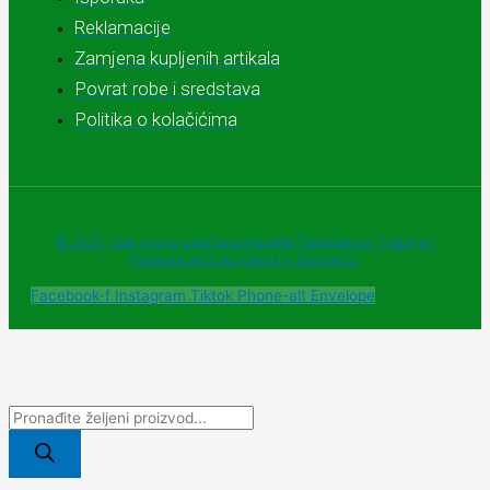
Reklamacije
Zamjena kupljenih artikala
Povrat robe i sredstava
Politika o kolačićima
© 2025 - Sva prava zadržava Apoteke "Belladonna" Trebinje |
Powered and designed by Webherzz
Facebook-f
Instagram
Tiktok
Phone-alt
Envelope