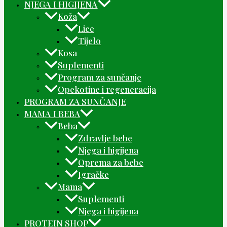
NJEGA I HIGIJENA
Koža
Lice
Tijelo
Kosa
Suplementi
Program za sunčanje
Opekotine i regeneracija
PROGRAM ZA SUNČANJE
MAMA I BEBA
Beba
Zdravlje bebe
Njega i higijena
Oprema za bebe
Igračke
Mama
Suplementi
Njega i higijena
PROTEIN SHOP