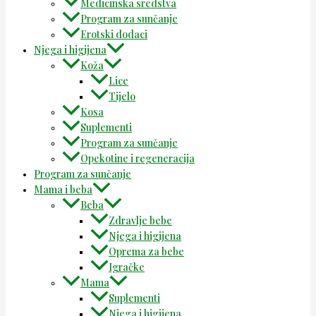
Medicinska sredstva
Program za sunčanje
Erotski dodaci
Njega i higijena
Koža
Lice
Tijelo
Kosa
Suplementi
Program za sunčanje
Opekotine i regeneracija
Program za sunčanje
Mama i beba
Beba
Zdravlje bebe
Njega i higijena
Oprema za bebe
Igračke
Mama
Suplementi
Njega i higijena