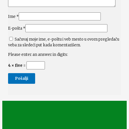
Ime
*
E-pošta
*
Sačuvaj moje ime, e-poštu i veb mesto u ovom pregledaču
veba za sledeći put kada komentarišem.
Please enter an answer in digits:
4 × five =