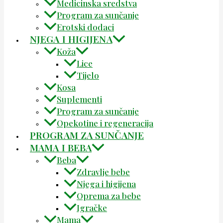
Medicinska sredstva
Program za sunčanje
Erotski dodaci
NJEGA I HIGIJENA
Koža
Lice
Tijelo
Kosa
Suplementi
Program za sunčanje
Opekotine i regeneracija
PROGRAM ZA SUNČANJE
MAMA I BEBA
Beba
Zdravlje bebe
Njega i higijena
Oprema za bebe
Igračke
Mama