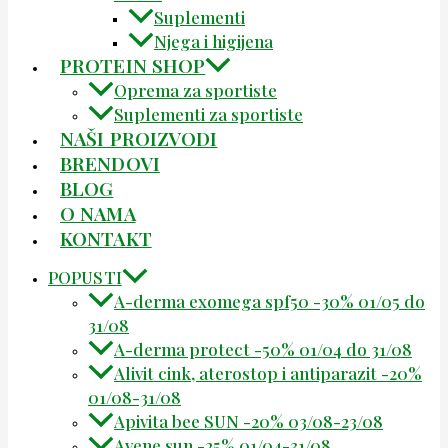
Suplementi
Njega i higijena
PROTEIN SHOP
Oprema za sportiste
Suplementi za sportiste
NAŠI PROIZVODI
BRENDOVI
BLOG
O NAMA
KONTAKT
POPUSTI
A-derma exomega spf50 -30% 01/05 do
31/08
A-derma protect -50% 01/04 do 31/08
Alivit cink, aterostop i antiparazit -20%
01/08-31/08
Apivita bee SUN -20% 03/08-23/08
Avene sun -25% 01/04-31/08