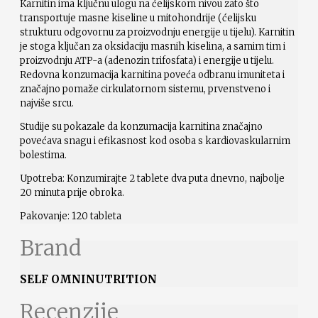
Karnitin ima ključnu ulogu na ćelijskom nivou zato što
transportuje masne kiseline u mitohondrije (ćelijsku
strukturu odgovornu za proizvodnju energije u tijelu). Karnitin
je stoga ključan za oksidaciju masnih kiselina, a samim tim i
proizvodnju ATP-a (adenozin trifosfata) i energije u tijelu.
Redovna konzumacija karnitina poveća odbranu imuniteta i
značajno pomaže cirkulatornom sistemu, prvenstveno i
najviše srcu.
Studije su pokazale da konzumacija karnitina značajno
povećava snagu i efikasnost kod osoba s kardiovaskularnim
bolestima.
Upotreba: Konzumirajte 2 tablete dva puta dnevno, najbolje
20 minuta prije obroka.
Pakovanje: 120 tableta
Brand
SELF OMNINUTRITION
Recenzije