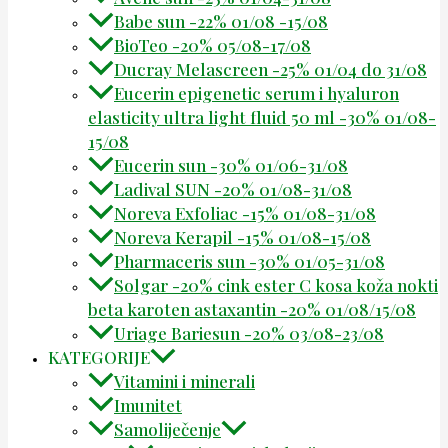
Babe sun -22% 01/08 -15/08
BioTeo -20% 05/08-17/08
Ducray Melascreen -25% 01/04 do 31/08
Eucerin epigenetic serum i hyaluron
elasticity ultra light fluid 50 ml -30% 01/08-
15/08
Eucerin sun -30% 01/06-31/08
Ladival SUN -20% 01/08-31/08
Noreva Exfoliac -15% 01/08-31/08
Noreva Kerapil -15% 01/08-15/08
Pharmaceris sun -30% 01/05-31/08
Solgar -20% cink ester C kosa koža nokti
beta karoten astaxantin -20% 01/08/15/08
Uriage Bariesun -20% 03/08-23/08
KATEGORIJE
Vitamini i minerali
Imunitet
Samoliječenje