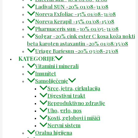
Ladival SUN -20% 01/08-31/08
Noreva Exfoliac -15% 01/08-31/08
Noreva Kerapil -15% 01/08-15/08
Pharmaceris sun -30% 01/05-31/08
Solgar -20% cink ester C kosa koža nokti
beta karoten astaxantin -20% 01/08/15/08
Uriage Bariesun -20% 03/08-23/08
KATEGORIJE
Vitamini i minerali
Imunitet
Samoliječenje
Srce, jetra, cirkulacija
Digestivni trakt
Reproduktivno zdravlje
Uho, grlo, nos
Kosti, zglobovi i mišići
Nervni sistem
Oralna higijena