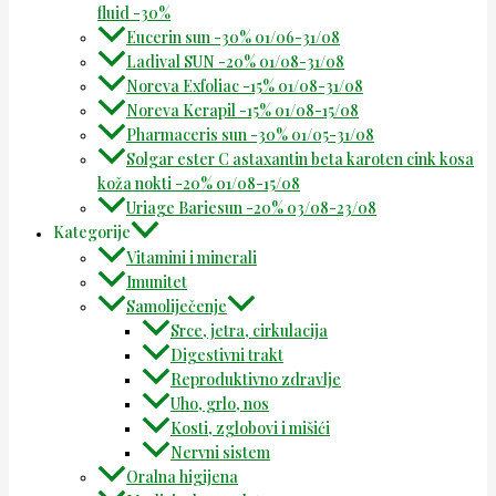
fluid -30%
Eucerin sun -30% 01/06-31/08
Ladival SUN -20% 01/08-31/08
Noreva Exfoliac -15% 01/08-31/08
Noreva Kerapil -15% 01/08-15/08
Pharmaceris sun -30% 01/05-31/08
Solgar ester C astaxantin beta karoten cink kosa
koža nokti -20% 01/08-15/08
Uriage Bariesun -20% 03/08-23/08
Kategorije
Vitamini i minerali
Imunitet
Samoliječenje
Srce, jetra, cirkulacija
Digestivni trakt
Reproduktivno zdravlje
Uho, grlo, nos
Kosti, zglobovi i mišići
Nervni sistem
Oralna higijena