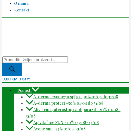
O nama
Kontakt
0,00
KM
0
Cart
Popusti
A-derma exomega spf50 -30% 01/05 do 31/08
A-derma protect -50% 01/04 do 31/08
Alivit cink, aterostop i antiparazit -20% 01/08-
31/08
Apivita bee SUN -20% 03/08-23/08
Avene sun -25% 01/04-31/08