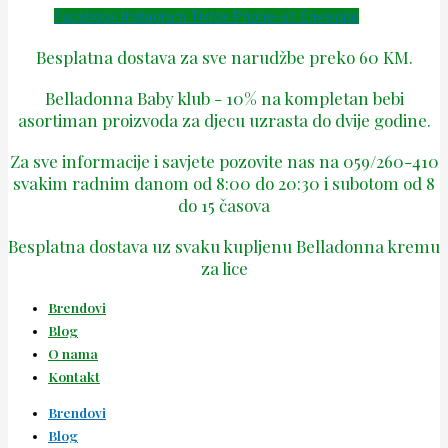
Facebook
Instagram
Tiktok
Phone-alt
Envelope
Besplatna dostava za sve narudžbe preko 60 KM.
Belladonna Baby klub - 10% na kompletan bebi
asortiman proizvoda za djecu uzrasta do dvije godine.
Za sve informacije i savjete pozovite nas na 059/260-410
svakim radnim danom od 8:00 do 20:30 i subotom od 8
do 15 časova
Besplatna dostava uz svaku kupljenu Belladonna kremu
za lice
Brendovi
Blog
O nama
Kontakt
Brendovi
Blog