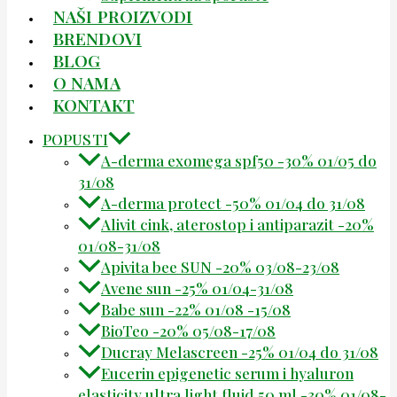
NAŠI PROIZVODI
BRENDOVI
BLOG
O NAMA
KONTAKT
POPUSTI
A-derma exomega spf50 -30% 01/05 do
31/08
A-derma protect -50% 01/04 do 31/08
Alivit cink, aterostop i antiparazit -20%
01/08-31/08
Apivita bee SUN -20% 03/08-23/08
Avene sun -25% 01/04-31/08
Babe sun -22% 01/08 -15/08
BioTeo -20% 05/08-17/08
Ducray Melascreen -25% 01/04 do 31/08
Eucerin epigenetic serum i hyaluron
elasticity ultra light fluid 50 ml -30% 01/08-