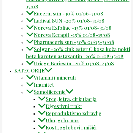
15/08
Eucerin sun -30% 01/06-31/08
Ladival SUN -20% 01/08-31/08
Noreva Exfoliac -15% 01/08-31/08
Noreva Kerapil -15% 01/08-15/08
Pharmaceris sun -30% 01/05-31/08
Solgar -20% cink ester C kosa koža nokti
beta karoten astaxantin -20% 01/08/15/08
Uriage Bariesun -20% 03/08-23/08
KATEGORIJE
Vitamini i minerali
Imunitet
Samoliječenje
Srce, jetra, cirkulacija
Digestivni trakt
Reproduktivno zdravlje
Uho, grlo, nos
Kosti, zglobovi i mišići