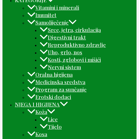
Vitamini i minerali
Imunitet
Samoliječenje
Srce, jetra, cirkulacija
Digestivni trakt
Reproduktivno zdravlje
Uho, grlo, nos
Kosti, zglobovi i mišići
Nervni sistem
Oralna higijena
Medicinska sredstva
Program za sunčanje
Erotski dodaci
NJEGA I HIGIJENA
Koža
Lice
Tijelo
Kosa