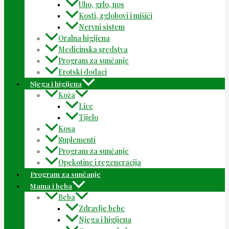
Uho, grlo, nos
Kosti, zglobovi i mišići
Nervni sistem
Oralna higijena
Medicinska sredstva
Program za sunčanje
Erotski dodaci
Njega i higijena
Koža
Lice
Tijelo
Kosa
Suplementi
Program za sunčanje
Opekotine i regeneracija
Program za sunčanje
Mama i beba
Beba
Zdravlje bebe
Njega i higijena