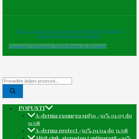
© 2025 - Sva prava zadržava Apoteke "Belladonna" Trebinje |
Powered and designed by Webherzz
Facebook-f
Instagram
Tiktok
Phone-alt
Envelope
POPUSTI
A-derma exomega spf50 -30% 01/05 do
31/08
A-derma protect -50% 01/04 do 31/08
Alivit cink, aterostop i antiparazit -20%