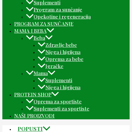
Suplementi
Program za sunčanje
Opekotine i regeneracija
PROGRAM ZA SUNČANJE
MAMA I BEBA
Beba
Zdravlje bebe
Njega i higijena
Oprema za bebe
Igračke
Mama
Suplementi
Njega i higijena
PROTEIN SHOP
Oprema za sportiste
Suplementi za sportiste
NAŠI PROIZVODI
POPUSTI