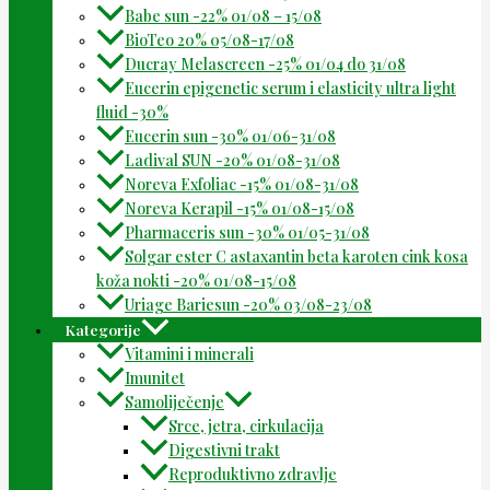
Babe sun -22% 01/08 – 15/08
BioTeo 20% 05/08-17/08
Ducray Melascreen -25% 01/04 do 31/08
Eucerin epigenetic serum i elasticity ultra light
fluid -30%
Eucerin sun -30% 01/06-31/08
Ladival SUN -20% 01/08-31/08
Noreva Exfoliac -15% 01/08-31/08
Noreva Kerapil -15% 01/08-15/08
Pharmaceris sun -30% 01/05-31/08
Solgar ester C astaxantin beta karoten cink kosa
koža nokti -20% 01/08-15/08
Uriage Bariesun -20% 03/08-23/08
Kategorije
Vitamini i minerali
Imunitet
Samoliječenje
Srce, jetra, cirkulacija
Digestivni trakt
Reproduktivno zdravlje