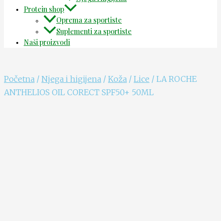
Protein shop
Oprema za sportiste
Suplementi za sportiste
Naši proizvodi
Početna
/
Njega i higijena
/
Koža
/
Lice
/ LA ROCHE
ANTHELIOS OIL CORECT SPF50+ 50ML