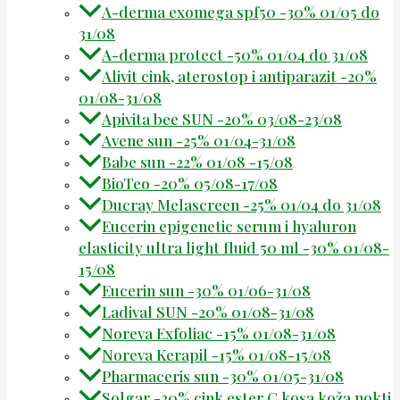
A-derma exomega spf50 -30% 01/05 do
31/08
A-derma protect -50% 01/04 do 31/08
Alivit cink, aterostop i antiparazit -20%
01/08-31/08
Apivita bee SUN -20% 03/08-23/08
Avene sun -25% 01/04-31/08
Babe sun -22% 01/08 -15/08
BioTeo -20% 05/08-17/08
Ducray Melascreen -25% 01/04 do 31/08
Eucerin epigenetic serum i hyaluron
elasticity ultra light fluid 50 ml -30% 01/08-
15/08
Eucerin sun -30% 01/06-31/08
Ladival SUN -20% 01/08-31/08
Noreva Exfoliac -15% 01/08-31/08
Noreva Kerapil -15% 01/08-15/08
Pharmaceris sun -30% 01/05-31/08
Solgar -20% cink ester C kosa koža nokti