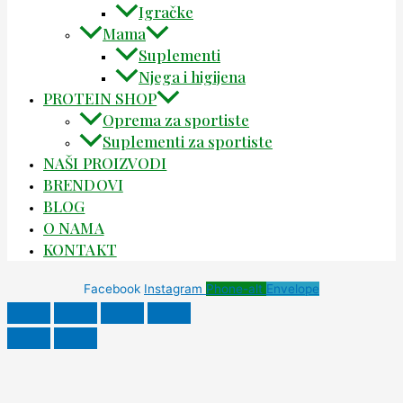
Igračke
Mama
Suplementi
Njega i higijena
PROTEIN SHOP
Oprema za sportiste
Suplementi za sportiste
NAŠI PROIZVODI
BRENDOVI
BLOG
O NAMA
KONTAKT
Facebook
Instagram
Phone-alt
Envelope