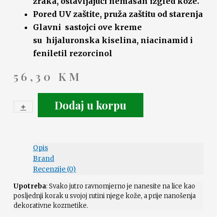
zraka, ostavljajući nemasan izgled kože.
Pored UV zaštite, pruža zaštitu od starenja
Glavni sastojci ove kreme
su hijaluronska kiselina, niacinamid i
feniletil rezorcinol
56,30
KM
Dodaj u korpu
+
-
Opis
Brand
Recenzije (0)
Upotreba
: Svako jutro ravnomjerno je nanesite na lice kao
posljednji korak u svojoj rutini njege kože, a prije nanošenja
dekorativne kozmetike.