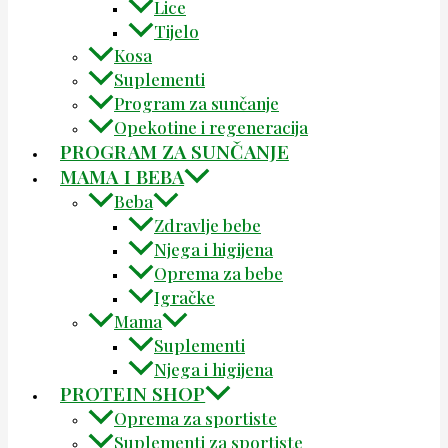
Lice
Tijelo
Kosa
Suplementi
Program za sunčanje
Opekotine i regeneracija
PROGRAM ZA SUNČANJE
MAMA I BEBA
Beba
Zdravlje bebe
Njega i higijena
Oprema za bebe
Igračke
Mama
Suplementi
Njega i higijena
PROTEIN SHOP
Oprema za sportiste
Suplementi za sportiste