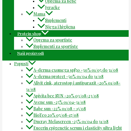
Oprema za bebe
Igračke
Mama
Suplementi
Njega i higijena
Protein shop
Oprema za sportiste
Suplementi za sportiste
Naši proizvodi
Popusti
A-derma exomega spf50 -30% 01/05 do 31/08
A-derma protect -50% 01/04 do 31/08
Alivit cink, aterostop i antiparazit -20% 01/08-
31/08
Apivita bee SUN -20% 03/08-23/08
Avene sun -25% 01/04-31/08
Babe sun -22% 01/08 – 15/08
BioTeo 20% 05/08-17/08
Ducray Melascreen -25% 01/04 do 31/08
Eucerin epigenetic serum i elasticity ultra light