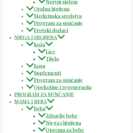
Nervni sistem
Oralna higijena
Medicinska sredstva
Program za sunčanje
Erotski dodaci
NJEGA I HIGIJENA
Koža
Lice
Tijelo
Kosa
Suplementi
Program za sunčanje
Opekotine i regeneracija
PROGRAM ZA SUNČANJE
MAMA I BEBA
Beba
Zdravlje bebe
Njega i higijena
Oprema za bebe