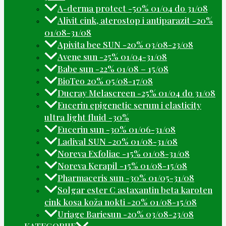
A-derma protect -50% 01/04 do 31/08
Alivit cink, aterostop i antiparazit -20%
01/08-31/08
Apivita bee SUN -20% 03/08-23/08
Avene sun -25% 01/04-31/08
Babe sun -22% 01/08 – 15/08
BioTeo 20% 05/08-17/08
Ducray Melascreen -25% 01/04 do 31/08
Eucerin epigenetic serum i elasticity
ultra light fluid -30%
Eucerin sun -30% 01/06-31/08
Ladival SUN -20% 01/08-31/08
Noreva Exfoliac -15% 01/08-31/08
Noreva Kerapil -15% 01/08-15/08
Pharmaceris sun -30% 01/05-31/08
Solgar ester C astaxantin beta karoten
cink kosa koža nokti -20% 01/08-15/08
Uriage Bariesun -20% 03/08-23/08
KATEGORIJE