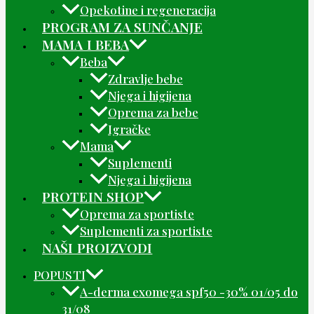
Opekotine i regeneracija
PROGRAM ZA SUNČANJE
MAMA I BEBA
Beba
Zdravlje bebe
Njega i higijena
Oprema za bebe
Igračke
Mama
Suplementi
Njega i higijena
PROTEIN SHOP
Oprema za sportiste
Suplementi za sportiste
NAŠI PROIZVODI
POPUSTI
A-derma exomega spf50 -30% 01/05 do
31/08