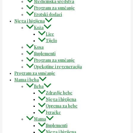
Medicinska sredstva
Program za sunčanje
Erotski dodaci
Njega i higijena
Koža
Lice
Tijelo
Kosa
Suplementi
Program za sunčanje
Opekotine i regeneracija
Program za sunčanje
Mama i beba
Beba
Zdravlje bebe
Njega i higijena
Oprema za bebe
Igračke
Mama
Suplementi
Njega i higijena