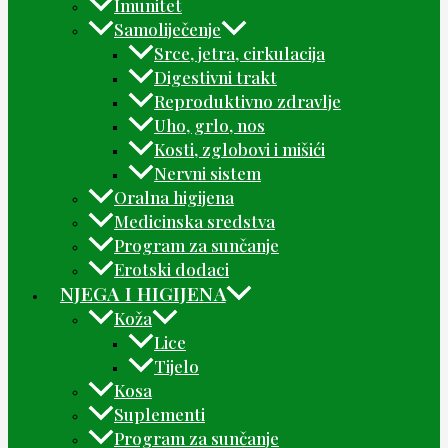
Imunitet
Samoliječenje
Srce, jetra, cirkulacija
Digestivni trakt
Reproduktivno zdravlje
Uho, grlo, nos
Kosti, zglobovi i mišići
Nervni sistem
Oralna higijena
Medicinska sredstva
Program za sunčanje
Erotski dodaci
NJEGA I HIGIJENA
Koža
Lice
Tijelo
Kosa
Suplementi
Program za sunčanje