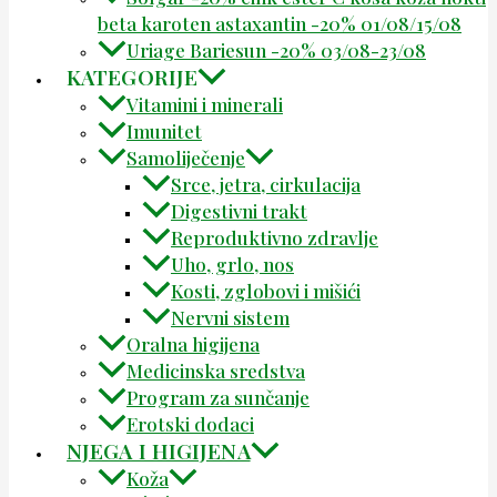
beta karoten astaxantin -20% 01/08/15/08
Uriage Bariesun -20% 03/08-23/08
KATEGORIJE
Vitamini i minerali
Imunitet
Samoliječenje
Srce, jetra, cirkulacija
Digestivni trakt
Reproduktivno zdravlje
Uho, grlo, nos
Kosti, zglobovi i mišići
Nervni sistem
Oralna higijena
Medicinska sredstva
Program za sunčanje
Erotski dodaci
NJEGA I HIGIJENA
Koža