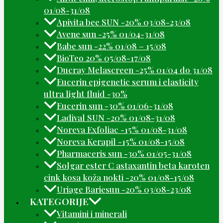
01/08-31/08
Apivita bee SUN -20% 03/08-23/08
Avene sun -25% 01/04-31/08
Babe sun -22% 01/08 – 15/08
BioTeo 20% 05/08-17/08
Ducray Melascreen -25% 01/04 do 31/08
Eucerin epigenetic serum i elasticity
ultra light fluid -30%
Eucerin sun -30% 01/06-31/08
Ladival SUN -20% 01/08-31/08
Noreva Exfoliac -15% 01/08-31/08
Noreva Kerapil -15% 01/08-15/08
Pharmaceris sun -30% 01/05-31/08
Solgar ester C astaxantin beta karoten
cink kosa koža nokti -20% 01/08-15/08
Uriage Bariesun -20% 03/08-23/08
KATEGORIJE
Vitamini i minerali