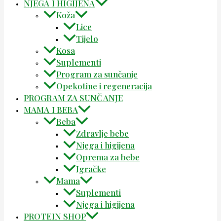
NJEGA I HIGIJENA
Koža
Lice
Tijelo
Kosa
Suplementi
Program za sunčanje
Opekotine i regeneracija
PROGRAM ZA SUNČANJE
MAMA I BEBA
Beba
Zdravlje bebe
Njega i higijena
Oprema za bebe
Igračke
Mama
Suplementi
Njega i higijena
PROTEIN SHOP