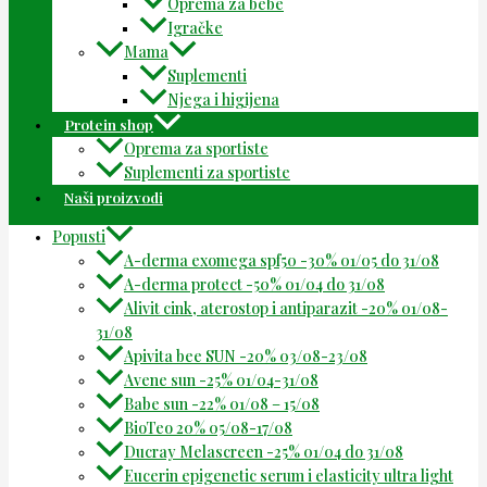
Oprema za bebe
Igračke
Mama
Suplementi
Njega i higijena
Protein shop
Oprema za sportiste
Suplementi za sportiste
Naši proizvodi
Popusti
A-derma exomega spf50 -30% 01/05 do 31/08
A-derma protect -50% 01/04 do 31/08
Alivit cink, aterostop i antiparazit -20% 01/08-
31/08
Apivita bee SUN -20% 03/08-23/08
Avene sun -25% 01/04-31/08
Babe sun -22% 01/08 – 15/08
BioTeo 20% 05/08-17/08
Ducray Melascreen -25% 01/04 do 31/08
Eucerin epigenetic serum i elasticity ultra light