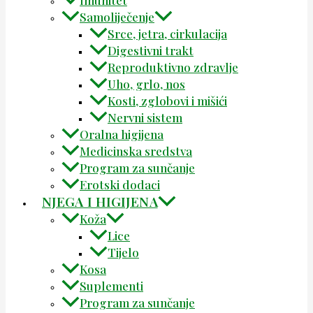
Samoliječenje
Srce, jetra, cirkulacija
Digestivni trakt
Reproduktivno zdravlje
Uho, grlo, nos
Kosti, zglobovi i mišići
Nervni sistem
Oralna higijena
Medicinska sredstva
Program za sunčanje
Erotski dodaci
NJEGA I HIGIJENA
Koža
Lice
Tijelo
Kosa
Suplementi
Program za sunčanje