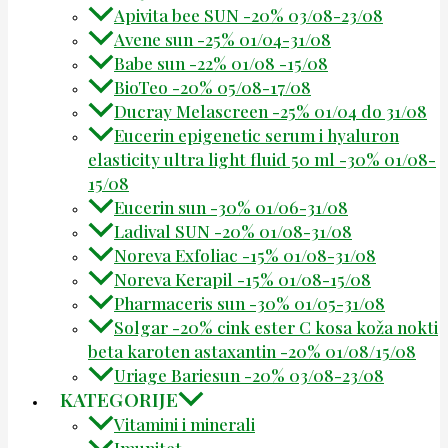
Apivita bee SUN -20% 03/08-23/08
Avene sun -25% 01/04-31/08
Babe sun -22% 01/08 -15/08
BioTeo -20% 05/08-17/08
Ducray Melascreen -25% 01/04 do 31/08
Eucerin epigenetic serum i hyaluron
elasticity ultra light fluid 50 ml -30% 01/08-
15/08
Eucerin sun -30% 01/06-31/08
Ladival SUN -20% 01/08-31/08
Noreva Exfoliac -15% 01/08-31/08
Noreva Kerapil -15% 01/08-15/08
Pharmaceris sun -30% 01/05-31/08
Solgar -20% cink ester C kosa koža nokti
beta karoten astaxantin -20% 01/08/15/08
Uriage Bariesun -20% 03/08-23/08
KATEGORIJE
Vitamini i minerali
Imunitet