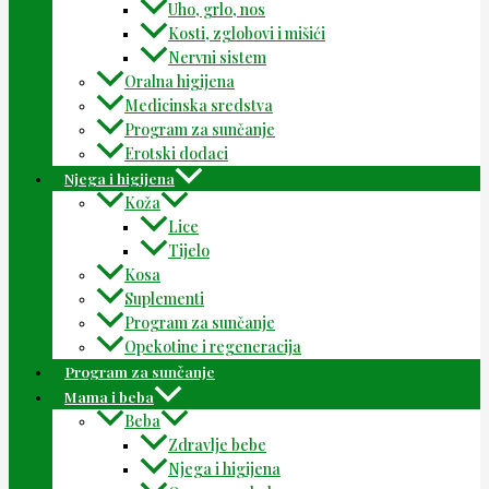
Uho, grlo, nos
Kosti, zglobovi i mišići
Nervni sistem
Oralna higijena
Medicinska sredstva
Program za sunčanje
Erotski dodaci
Njega i higijena
Koža
Lice
Tijelo
Kosa
Suplementi
Program za sunčanje
Opekotine i regeneracija
Program za sunčanje
Mama i beba
Beba
Zdravlje bebe
Njega i higijena