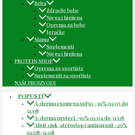
Beba
Zdravlje bebe
Njega i higijena
Oprema za bebe
Igračke
Mama
Suplementi
Njega i higijena
PROTEIN SHOP
Oprema za sportiste
Suplementi za sportiste
NAŠI PROIZVODI
POPUSTI
A-derma exomega spf50 -30% 01/05 do
31/08
A-derma protect -50% 01/04 do 31/08
Alivit cink, aterostop i antiparazit -20%
01/08-31/08