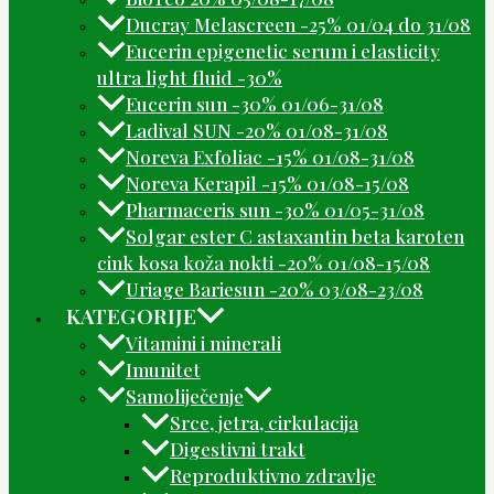
Ducray Melascreen -25% 01/04 do 31/08
Eucerin epigenetic serum i elasticity
ultra light fluid -30%
Eucerin sun -30% 01/06-31/08
Ladival SUN -20% 01/08-31/08
Noreva Exfoliac -15% 01/08-31/08
Noreva Kerapil -15% 01/08-15/08
Pharmaceris sun -30% 01/05-31/08
Solgar ester C astaxantin beta karoten
cink kosa koža nokti -20% 01/08-15/08
Uriage Bariesun -20% 03/08-23/08
KATEGORIJE
Vitamini i minerali
Imunitet
Samoliječenje
Srce, jetra, cirkulacija
Digestivni trakt
Reproduktivno zdravlje