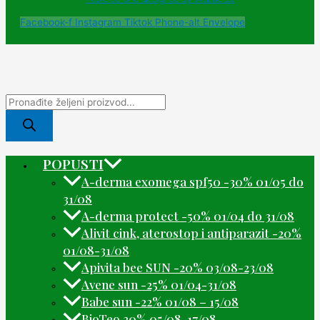
Facebook-f
Instagram
Tiktok
Phone-alt
Envelope
POPUSTI
A-derma exomega spf50 -30% 01/05 do
31/08
A-derma protect -50% 01/04 do 31/08
Alivit cink, aterostop i antiparazit -20%
01/08-31/08
Apivita bee SUN -20% 03/08-23/08
Avene sun -25% 01/04-31/08
Babe sun -22% 01/08 – 15/08
BioTeo 20% 05/08-17/08