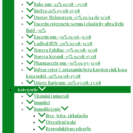
Babe sun -22% 01/08 – 15/08
BioTeo 20% 05/08-17/08
Ducray Melascreen -25% 01/04 do 31/08
Eucerin epigenetic serum i elasticity ultra light
fluid -30%
Eucerin sun -30% 01/06-31/08
Ladival SUN -20% 01/08-31/08
Noreva Exfoliac -15% 01/08-31/08
Noreva Kerapil -15% 01/08-15/08
Pharmaceris sun -30% 01/05-31/08
Solgar ester C astaxantin beta karoten cink kosa
koža nokti -20% 01/08-15/08
Uriage Bariesun -20% 03/08-23/08
Kategorije
Vitamini i minerali
Imunitet
Samoliječenje
Srce, jetra, cirkulacija
Digestivni trakt
Reproduktivno zdravlje