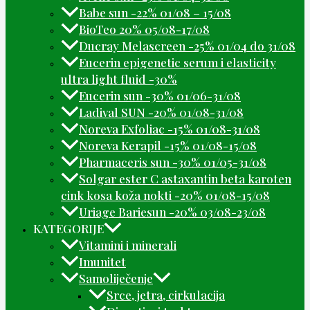
Babe sun -22% 01/08 – 15/08
BioTeo 20% 05/08-17/08
Ducray Melascreen -25% 01/04 do 31/08
Eucerin epigenetic serum i elasticity
ultra light fluid -30%
Eucerin sun -30% 01/06-31/08
Ladival SUN -20% 01/08-31/08
Noreva Exfoliac -15% 01/08-31/08
Noreva Kerapil -15% 01/08-15/08
Pharmaceris sun -30% 01/05-31/08
Solgar ester C astaxantin beta karoten
cink kosa koža nokti -20% 01/08-15/08
Uriage Bariesun -20% 03/08-23/08
KATEGORIJE
Vitamini i minerali
Imunitet
Samoliječenje
Srce, jetra, cirkulacija