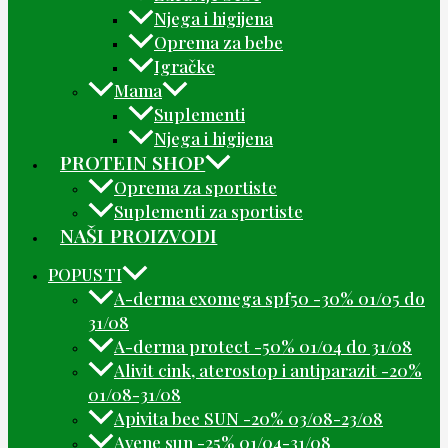
Njega i higijena
Oprema za bebe
Igračke
Mama
Suplementi
Njega i higijena
PROTEIN SHOP
Oprema za sportiste
Suplementi za sportiste
NAŠI PROIZVODI
POPUSTI
A-derma exomega spf50 -30% 01/05 do
31/08
A-derma protect -50% 01/04 do 31/08
Alivit cink, aterostop i antiparazit -20%
01/08-31/08
Apivita bee SUN -20% 03/08-23/08
Avene sun -25% 01/04-31/08