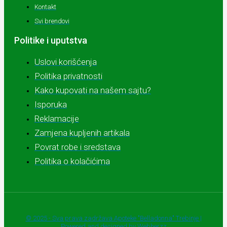
Kontakt
Svi brendovi
Politike i uputstva
Uslovi korišćenja
Politika privatnosti
Kako kupovati na našem sajtu?
Isporuka
Reklamacije
Zamjena kupljenih artikala
Povrat robe i sredstava
Politika o kolačićima
© 2025 - Sva prava zadržava Apoteke "Belladonna" Trebinje |
Powered and designed by Webherzz