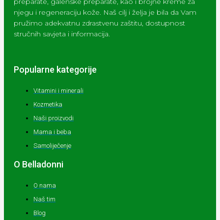
preparate, galenske preparate, kao i brojne kreme za
njegu i regeneraciju kože. Naš cilj i želja je bila da Vam
pružimo adekvatnu zdrastvenu zaštitu, dostupnost
stručnih savjeta i informacija.
Popularne kategorije
Vitamini i minerali
Kozmetika
Naši proizvodi
Mama i beba
Samoliječenje
O Belladonni
O nama
Naš tim
Blog