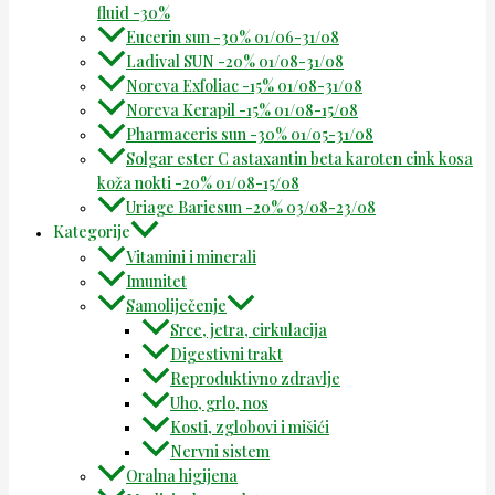
fluid -30%
Eucerin sun -30% 01/06-31/08
Ladival SUN -20% 01/08-31/08
Noreva Exfoliac -15% 01/08-31/08
Noreva Kerapil -15% 01/08-15/08
Pharmaceris sun -30% 01/05-31/08
Solgar ester C astaxantin beta karoten cink kosa
koža nokti -20% 01/08-15/08
Uriage Bariesun -20% 03/08-23/08
Kategorije
Vitamini i minerali
Imunitet
Samoliječenje
Srce, jetra, cirkulacija
Digestivni trakt
Reproduktivno zdravlje
Uho, grlo, nos
Kosti, zglobovi i mišići
Nervni sistem
Oralna higijena