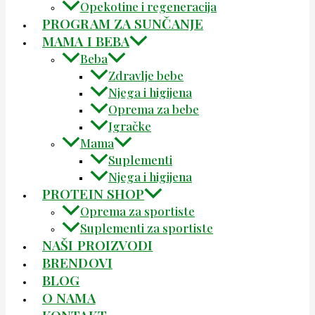
Opekotine i regeneracija
PROGRAM ZA SUNČANJE
MAMA I BEBA
Beba
Zdravlje bebe
Njega i higijena
Oprema za bebe
Igračke
Mama
Suplementi
Njega i higijena
PROTEIN SHOP
Oprema za sportiste
Suplementi za sportiste
NAŠI PROIZVODI
BRENDOVI
BLOG
O NAMA
KONTAKT