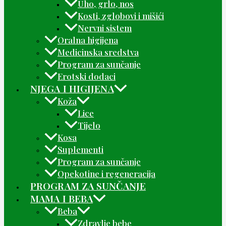
Uho, grlo, nos
Kosti, zglobovi i mišići
Nervni sistem
Oralna higijena
Medicinska sredstva
Program za sunčanje
Erotski dodaci
NJEGA I HIGIJENA
Koža
Lice
Tijelo
Kosa
Suplementi
Program za sunčanje
Opekotine i regeneracija
PROGRAM ZA SUNČANJE
MAMA I BEBA
Beba
Zdravlje bebe