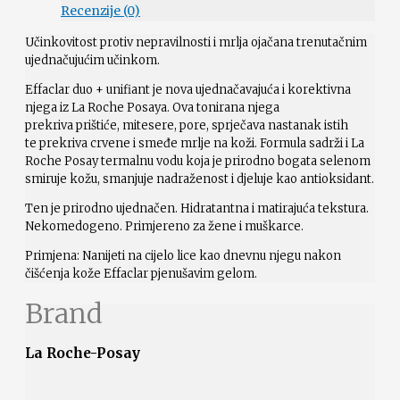
Recenzije (0)
Učinkovitost protiv nepravilnosti i mrlja ojačana trenutačnim
ujednačujućim učinkom.
Effaclar duo + unifiant je nova ujednačavajuća i korektivna
njega iz La Roche Posaya. Ova tonirana njega
prekriva prištiće, mitesere, pore, sprječava nastanak istih
te prekriva crvene i smeđe mrlje na koži. Formula sadrži i La
Roche Posay termalnu vodu koja je prirodno bogata selenom
smiruje kožu, smanjuje nadraženost i djeluje kao antioksidant.
Ten je prirodno ujednačen. Hidratantna i matirajuća tekstura.
Nekomedogeno. Primjereno za žene i muškarce.
Primjena: Nanijeti na cijelo lice kao dnevnu njegu nakon
čišćenja kože Effaclar pjenušavim gelom.
Brand
La Roche-Posay