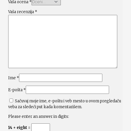
Vaša ocena
*
Vaša recenzija
*
Ime
*
E-pošta
*
Sačuvaj moje ime, e-poštu i veb mesto u ovom pregledaču
veba za sledeći put kada komentarišem.
Please enter an answer in digits:
14 + eight =