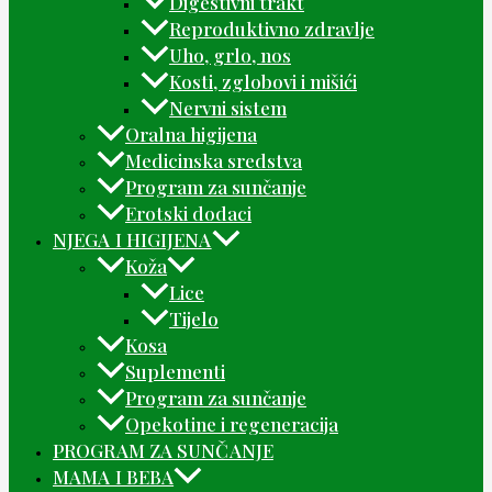
Digestivni trakt
Reproduktivno zdravlje
Uho, grlo, nos
Kosti, zglobovi i mišići
Nervni sistem
Oralna higijena
Medicinska sredstva
Program za sunčanje
Erotski dodaci
NJEGA I HIGIJENA
Koža
Lice
Tijelo
Kosa
Suplementi
Program za sunčanje
Opekotine i regeneracija
PROGRAM ZA SUNČANJE
MAMA I BEBA