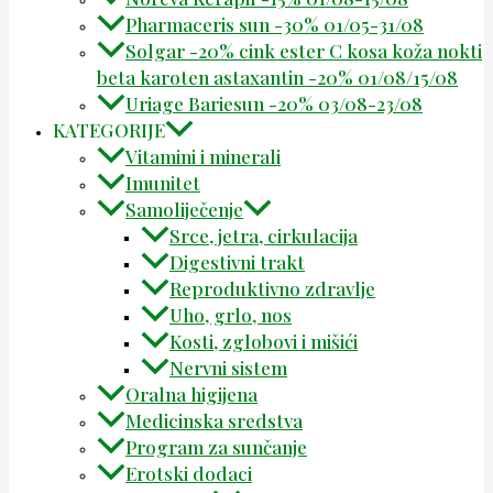
Pharmaceris sun -30% 01/05-31/08
Solgar -20% cink ester C kosa koža nokti
beta karoten astaxantin -20% 01/08/15/08
Uriage Bariesun -20% 03/08-23/08
KATEGORIJE
Vitamini i minerali
Imunitet
Samoliječenje
Srce, jetra, cirkulacija
Digestivni trakt
Reproduktivno zdravlje
Uho, grlo, nos
Kosti, zglobovi i mišići
Nervni sistem
Oralna higijena
Medicinska sredstva
Program za sunčanje
Erotski dodaci