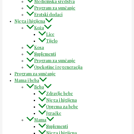
Medicinska sredstva
Program za sunčanje
Erotski dodaci
Njega i higijena
Koža
Lice
Tijelo
Kosa
Suplementi
Program za sunčanje
Opekotine i regeneracija
Program za sunčanje
Mama i beba
Beba
Zdravlje bebe
Njega i higijena
Oprema za bebe
Igračke
Mama
Suplementi
Njega i higijena