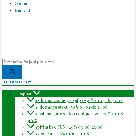
O nama
Kontakt
0,00
KM
0
Cart
Popusti
A-derma exomega spf50 -30% 01/05 do 31/08
A-derma protect -50% 01/04 do 31/08
Alivit cink, aterostop i antiparazit -20% 01/08-
31/08
Apivita bee SUN -20% 03/08-23/08
Avene sun -25% 01/04-31/08