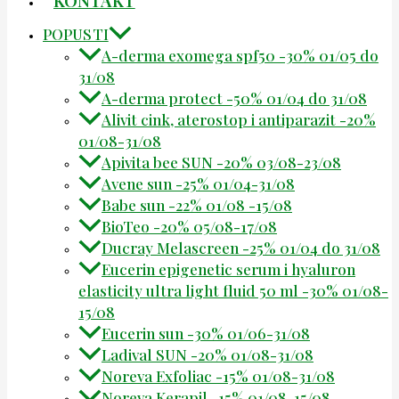
POPUSTI
A-derma exomega spf50 -30% 01/05 do
31/08
A-derma protect -50% 01/04 do 31/08
Alivit cink, aterostop i antiparazit -20%
01/08-31/08
Apivita bee SUN -20% 03/08-23/08
Avene sun -25% 01/04-31/08
Babe sun -22% 01/08 -15/08
BioTeo -20% 05/08-17/08
Ducray Melascreen -25% 01/04 do 31/08
Eucerin epigenetic serum i hyaluron
elasticity ultra light fluid 50 ml -30% 01/08-
15/08
Eucerin sun -30% 01/06-31/08
Ladival SUN -20% 01/08-31/08
Noreva Exfoliac -15% 01/08-31/08
Noreva Kerapil -15% 01/08-15/08