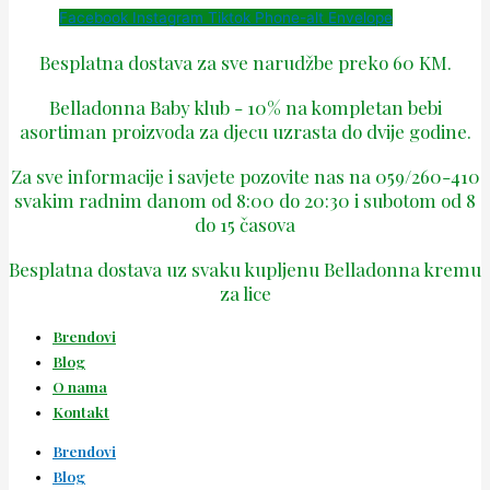
Facebook
Instagram
Tiktok
Phone-alt
Envelope
Besplatna dostava za sve narudžbe preko 60 KM.
Belladonna Baby klub - 10% na kompletan bebi
asortiman proizvoda za djecu uzrasta do dvije godine.
Za sve informacije i savjete pozovite nas na 059/260-410
svakim radnim danom od 8:00 do 20:30 i subotom od 8
do 15 časova
Besplatna dostava uz svaku kupljenu Belladonna kremu
za lice
Brendovi
Blog
O nama
Kontakt
Brendovi
Blog