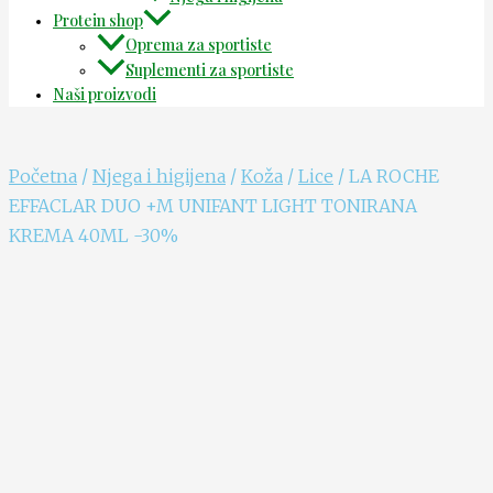
Protein shop
Oprema za sportiste
Suplementi za sportiste
Naši proizvodi
Početna
/
Njega i higijena
/
Koža
/
Lice
/ LA ROCHE
EFFACLAR DUO +M UNIFANT LIGHT TONIRANA
KREMA 40ML -30%