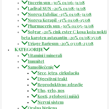
Eucerin sun -30% 01/06-31/08
Ladival SUN -20% 01/08-31/08
Noreva Exfoliac -15% 01/08-31/08
Noreva Kerapil -15% 01/08-15/08
Pharmaceris sun -30% 01/05-31/08
Solgar -20% cink ester C kosa koža nokti
beta karoten astaxantin -20% 01/08/15/08
Uriage Bariesun -20% 03/08-23/08
KATEGORIJE
Vitamini i minerali
Imunitet
Samoliječenje
Srce, jetra, cirkulacija
Digestivni trakt
Reproduktivno zdravlje
Uho, grlo, nos
Kosti, zglobovi i mišići
Nervni sistem
Oralna higijena