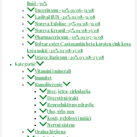
fluid -30%
Eucerin sun -30% 01/06-31/08
Ladival SUN -20% 01/08-31/08
Noreva Exfoliac -15% 01/08-31/08
Noreva Kerapil -15% 01/08-15/08
Pharmaceris sun -30% 01/05-31/08
Solgar ester C astaxantin beta karoten cink kosa
koža nokti -20% 01/08-15/08
Uriage Bariesun -20% 03/08-23/08
Kategorije
Vitamini i minerali
Imunitet
Samoliječenje
Srce, jetra, cirkulacija
Digestivni trakt
Reproduktivno zdravlje
Uho, grlo, nos
Kosti, zglobovi i mišići
Nervni sistem
Oralna higijena