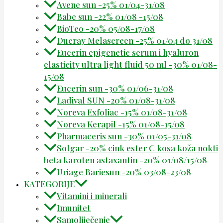
Avene sun -25% 01/04-31/08
Babe sun -22% 01/08 -15/08
BioTeo -20% 05/08-17/08
Ducray Melascreen -25% 01/04 do 31/08
Eucerin epigenetic serum i hyaluron
elasticity ultra light fluid 50 ml -30% 01/08-
15/08
Eucerin sun -30% 01/06-31/08
Ladival SUN -20% 01/08-31/08
Noreva Exfoliac -15% 01/08-31/08
Noreva Kerapil -15% 01/08-15/08
Pharmaceris sun -30% 01/05-31/08
Solgar -20% cink ester C kosa koža nokti
beta karoten astaxantin -20% 01/08/15/08
Uriage Bariesun -20% 03/08-23/08
KATEGORIJE
Vitamini i minerali
Imunitet
Samoliječenje