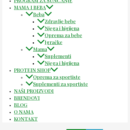
PROGRAM ZA SUNČANJE
MAMA I BEBA
Beba
Zdravlje bebe
Njega i higijena
Oprema za bebe
Igračke
Mama
Suplementi
Njega i higijena
PROTEIN SHOP
Oprema za sportiste
Suplementi za sportiste
NAŠI PROIZVODI
BRENDOVI
BLOG
O NAMA
KONTAKT