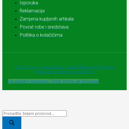
Isporuka
Reklamacije
Zamjena kupljenih artikala
Povrat robe i sredstava
Politika o kolačićima
© 2025 - Sva prava zadržava Apoteke "Belladonna" Trebinje |
Powered and designed by Webherzz
Facebook-f
Instagram
Tiktok
Phone-alt
Envelope