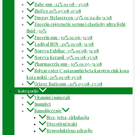
Babe sun -22% 01/08 – 15/08
BioTeo 20% 05/08-17/08
Ducray Melascreen -25% 01/04 do 31/08
Eucerin epigenetic serum i elasticity ultra light
fluid -30%
Eucerin sun -30% 01/06-31/08
Ladival SUN -20% 01/08-31/08
Noreva Exfoliac -15% 01/08-31/08
Noreva Kerapil -15% 01/08-15/08
Pharmaceris sun -30% 01/05-31/08
Solgar ester C astaxantin beta karoten cink kosa
koža nokti -20% 01/08-15/08
Uriage Bariesun -20% 03/08-23/08
Kategorije
Vitamini i minerali
Imunitet
Samoliječenje
Srce, jetra, cirkulacija
Digestivni trakt
Reproduktivno zdravlje