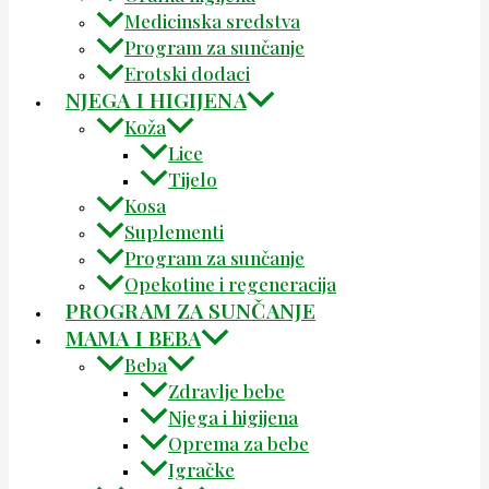
Medicinska sredstva
Program za sunčanje
Erotski dodaci
NJEGA I HIGIJENA
Koža
Lice
Tijelo
Kosa
Suplementi
Program za sunčanje
Opekotine i regeneracija
PROGRAM ZA SUNČANJE
MAMA I BEBA
Beba
Zdravlje bebe
Njega i higijena
Oprema za bebe
Igračke