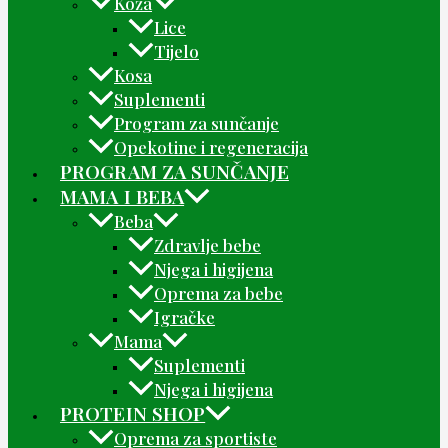
Koža
Lice
Tijelo
Kosa
Suplementi
Program za sunčanje
Opekotine i regeneracija
PROGRAM ZA SUNČANJE
MAMA I BEBA
Beba
Zdravlje bebe
Njega i higijena
Oprema za bebe
Igračke
Mama
Suplementi
Njega i higijena
PROTEIN SHOP
Oprema za sportiste