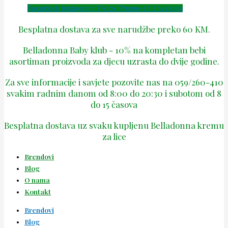
Facebook
Instagram
Tiktok
Phone-alt
Envelope
Besplatna dostava za sve narudžbe preko 60 KM.
Belladonna Baby klub - 10% na kompletan bebi
asortiman proizvoda za djecu uzrasta do dvije godine.
Za sve informacije i savjete pozovite nas na 059/260-410
svakim radnim danom od 8:00 do 20:30 i subotom od 8
do 15 časova
Besplatna dostava uz svaku kupljenu Belladonna kremu
za lice
Brendovi
Blog
O nama
Kontakt
Brendovi
Blog