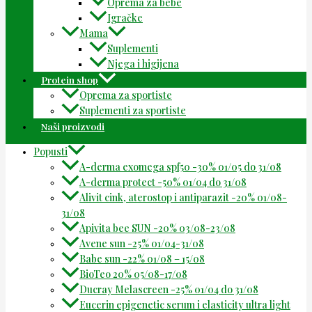
Oprema za bebe
Igračke
Mama
Suplementi
Njega i higijena
Protein shop
Oprema za sportiste
Suplementi za sportiste
Naši proizvodi
Popusti
A-derma exomega spf50 -30% 01/05 do 31/08
A-derma protect -50% 01/04 do 31/08
Alivit cink, aterostop i antiparazit -20% 01/08-
31/08
Apivita bee SUN -20% 03/08-23/08
Avene sun -25% 01/04-31/08
Babe sun -22% 01/08 – 15/08
BioTeo 20% 05/08-17/08
Ducray Melascreen -25% 01/04 do 31/08
Eucerin epigenetic serum i elasticity ultra light