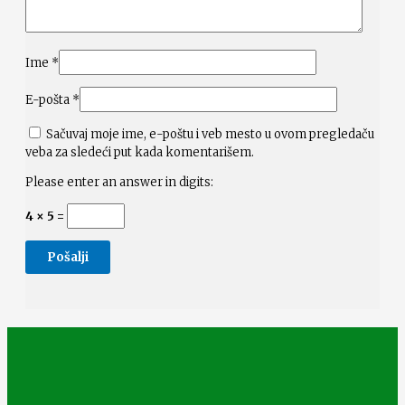
Ime
*
E-pošta
*
Sačuvaj moje ime, e-poštu i veb mesto u ovom pregledaču
veba za sledeći put kada komentarišem.
Please enter an answer in digits:
4 × 5 =