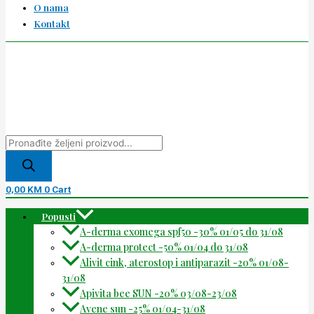
O nama
Kontakt
0,00
KM
0
Cart
Popusti
A-derma exomega spf50 -30% 01/05 do 31/08
A-derma protect -50% 01/04 do 31/08
Alivit cink, aterostop i antiparazit -20% 01/08-
31/08
Apivita bee SUN -20% 03/08-23/08
Avene sun -25% 01/04-31/08