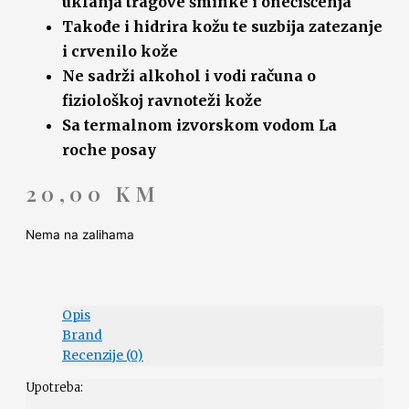
uklanja tragove šminke i onečišćenja
Takođe i hidrira kožu te suzbija zatezanje
i crvenilo kože
Ne sadrži alkohol i vodi računa o
fiziološkoj ravnoteži kože
Sa termalnom izvorskom vodom La
roche posay
20,00
KM
Nema na zalihama
Opis
Brand
Recenzije (0)
Upotreba: