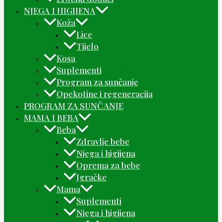
NJEGA I HIGIJENA
Koža
Lice
Tijelo
Kosa
Suplementi
Program za sunčanje
Opekotine i regeneracija
PROGRAM ZA SUNČANJE
MAMA I BEBA
Beba
Zdravlje bebe
Njega i higijena
Oprema za bebe
Igračke
Mama
Suplementi
Njega i higijena