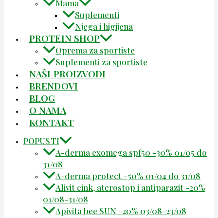
Mama
Suplementi
Njega i higijena
PROTEIN SHOP
Oprema za sportiste
Suplementi za sportiste
NAŠI PROIZVODI
BRENDOVI
BLOG
O NAMA
KONTAKT
POPUSTI
A-derma exomega spf50 -30% 01/05 do
31/08
A-derma protect -50% 01/04 do 31/08
Alivit cink, aterostop i antiparazit -20%
01/08-31/08
Apivita bee SUN -20% 03/08-23/08