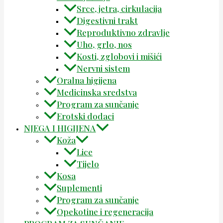
Srce, jetra, cirkulacija
Digestivni trakt
Reproduktivno zdravlje
Uho, grlo, nos
Kosti, zglobovi i mišići
Nervni sistem
Oralna higijena
Medicinska sredstva
Program za sunčanje
Erotski dodaci
NJEGA I HIGIJENA
Koža
Lice
Tijelo
Kosa
Suplementi
Program za sunčanje
Opekotine i regeneracija