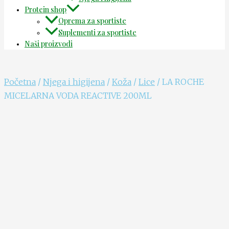
Protein shop
Oprema za sportiste
Suplementi za sportiste
Naši proizvodi
Početna
/
Njega i higijena
/
Koža
/
Lice
/ LA ROCHE
MICELARNA VODA REACTIVE 200ML