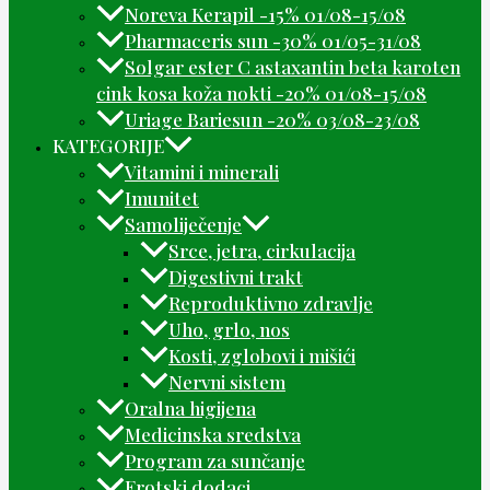
Noreva Kerapil -15% 01/08-15/08
Pharmaceris sun -30% 01/05-31/08
Solgar ester C astaxantin beta karoten
cink kosa koža nokti -20% 01/08-15/08
Uriage Bariesun -20% 03/08-23/08
KATEGORIJE
Vitamini i minerali
Imunitet
Samoliječenje
Srce, jetra, cirkulacija
Digestivni trakt
Reproduktivno zdravlje
Uho, grlo, nos
Kosti, zglobovi i mišići
Nervni sistem
Oralna higijena
Medicinska sredstva
Program za sunčanje
Erotski dodaci