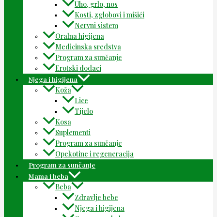
Uho, grlo, nos
Kosti, zglobovi i mišići
Nervni sistem
Oralna higijena
Medicinska sredstva
Program za sunčanje
Erotski dodaci
Njega i higijena
Koža
Lice
Tijelo
Kosa
Suplementi
Program za sunčanje
Opekotine i regeneracija
Program za sunčanje
Mama i beba
Beba
Zdravlje bebe
Njega i higijena