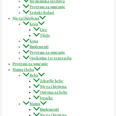
Medicinska sredstva
Program za sunčanje
Erotski dodaci
Njega i higijena
Koža
Lice
Tijelo
Kosa
Suplementi
Program za sunčanje
Opekotine i regeneracija
Program za sunčanje
Mama i beba
Beba
Zdravlje bebe
Njega i higijena
Oprema za bebe
Igračke
Mama
Suplementi
Njega i higijena