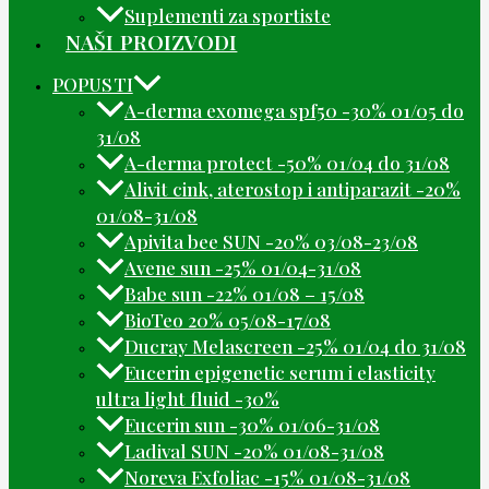
Suplementi za sportiste
NAŠI PROIZVODI
POPUSTI
A-derma exomega spf50 -30% 01/05 do
31/08
A-derma protect -50% 01/04 do 31/08
Alivit cink, aterostop i antiparazit -20%
01/08-31/08
Apivita bee SUN -20% 03/08-23/08
Avene sun -25% 01/04-31/08
Babe sun -22% 01/08 – 15/08
BioTeo 20% 05/08-17/08
Ducray Melascreen -25% 01/04 do 31/08
Eucerin epigenetic serum i elasticity
ultra light fluid -30%
Eucerin sun -30% 01/06-31/08
Ladival SUN -20% 01/08-31/08
Noreva Exfoliac -15% 01/08-31/08