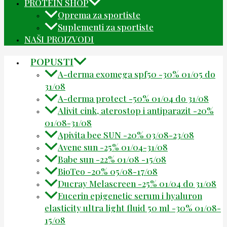
PROTEIN SHOP
Oprema za sportiste
Suplementi za sportiste
NAŠI PROIZVODI
POPUSTI
A-derma exomega spf50 -30% 01/05 do
31/08
A-derma protect -50% 01/04 do 31/08
Alivit cink, aterostop i antiparazit -20%
01/08-31/08
Apivita bee SUN -20% 03/08-23/08
Avene sun -25% 01/04-31/08
Babe sun -22% 01/08 -15/08
BioTeo -20% 05/08-17/08
Ducray Melascreen -25% 01/04 do 31/08
Eucerin epigenetic serum i hyaluron
elasticity ultra light fluid 50 ml -30% 01/08-
15/08