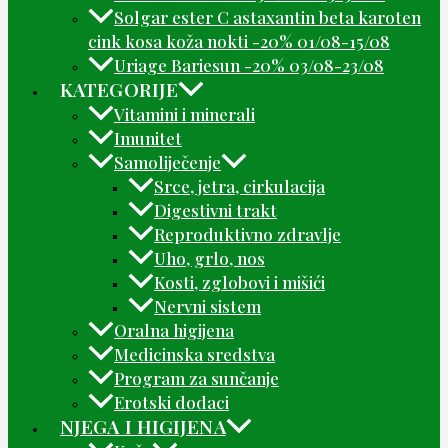
Solgar ester C astaxantin beta karoten
cink kosa koža nokti -20% 01/08-15/08
Uriage Bariesun -20% 03/08-23/08
KATEGORIJE
Vitamini i minerali
Imunitet
Samoliječenje
Srce, jetra, cirkulacija
Digestivni trakt
Reproduktivno zdravlje
Uho, grlo, nos
Kosti, zglobovi i mišići
Nervni sistem
Oralna higijena
Medicinska sredstva
Program za sunčanje
Erotski dodaci
NJEGA I HIGIJENA