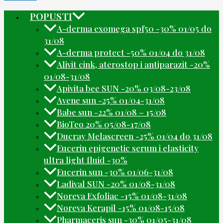
POPUSTI
A-derma exomega spf50 -30% 01/05 do
31/08
A-derma protect -50% 01/04 do 31/08
Alivit cink, aterostop i antiparazit -20%
01/08-31/08
Apivita bee SUN -20% 03/08-23/08
Avene sun -25% 01/04-31/08
Babe sun -22% 01/08 – 15/08
BioTeo 20% 05/08-17/08
Ducray Melascreen -25% 01/04 do 31/08
Eucerin epigenetic serum i elasticity
ultra light fluid -30%
Eucerin sun -30% 01/06-31/08
Ladival SUN -20% 01/08-31/08
Noreva Exfoliac -15% 01/08-31/08
Noreva Kerapil -15% 01/08-15/08
Pharmaceris sun -30% 01/05-31/08