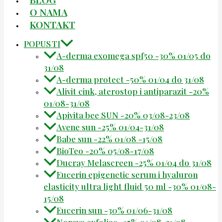
O NAMA
KONTAKT
POPUSTI
A-derma exomega spf50 -30% 01/05 do
31/08
A-derma protect -50% 01/04 do 31/08
Alivit cink, aterostop i antiparazit -20%
01/08-31/08
Apivita bee SUN -20% 03/08-23/08
Avene sun -25% 01/04-31/08
Babe sun -22% 01/08 -15/08
BioTeo -20% 05/08-17/08
Ducray Melascreen -25% 01/04 do 31/08
Eucerin epigenetic serum i hyaluron
elasticity ultra light fluid 50 ml -30% 01/08-
15/08
Eucerin sun -30% 01/06-31/08