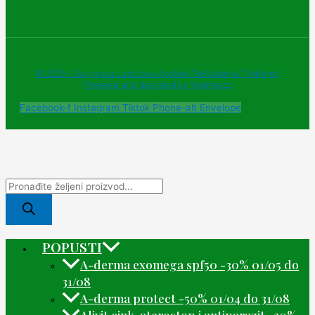
© 2025 - Sva prava zadržava Apoteke "Belladonna" Trebinje |
Powered and designed by Webherzz
Facebook-f
Instagram
Tiktok
Phone-alt
Envelope
POPUSTI
A-derma exomega spf50 -30% 01/05 do
31/08
A-derma protect -50% 01/04 do 31/08
Alivit cink, aterostop i antiparazit -20%