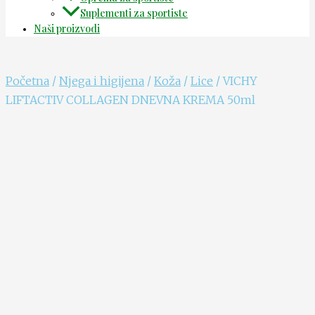
Suplementi za sportiste
Naši proizvodi
Početna
/
Njega i higijena
/
Koža
/
Lice
/ VICHY
LIFTACTIV COLLAGEN DNEVNA KREMA 50ml