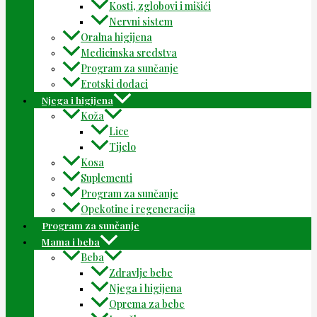
Kosti, zglobovi i mišići
Nervni sistem
Oralna higijena
Medicinska sredstva
Program za sunčanje
Erotski dodaci
Njega i higijena
Koža
Lice
Tijelo
Kosa
Suplementi
Program za sunčanje
Opekotine i regeneracija
Program za sunčanje
Mama i beba
Beba
Zdravlje bebe
Njega i higijena
Oprema za bebe