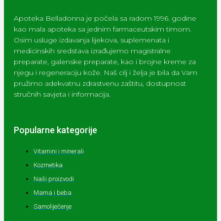
Apoteka Belladonna je počela sa radom 1996. godine
kao mala apoteka sa jednim farmaceutskim timom.
Osim usluge izdavanja lijekova, suplemenata i
medicinskih sredstava izrađujemo magistralne
preparate, galenske preparate, kao i brojne kreme za
njegu i regeneraciju kože. Naš cilj i želja je bila da Vam
pružimo adekvatnu zdrastvenu zaštitu, dostupnost
stručnih savjeta i informacija.
Popularne kategorije
Vitamini i minerali
Kozmetika
Naši proizvodi
Mama i beba
Samoliječenje