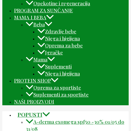
Opekotine i regeneracija
PROGRAM ZA SUNČANJE
MAMA I BEBA
Beba
Zdravlje bebe
Njega i higijena
Oprema za bebe
Igračke
Mama
Suplementi
Njega i higijena
PROTEIN SHOP
Oprema za sportiste
Suplementi za sportiste
NAŠI PROIZVODI
POPUSTI
A-derma exomega spf50 -30% 01/05 do
31/08