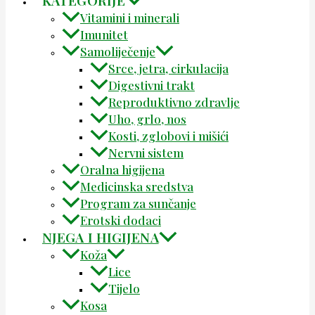
KATEGORIJE
Vitamini i minerali
Imunitet
Samoliječenje
Srce, jetra, cirkulacija
Digestivni trakt
Reproduktivno zdravlje
Uho, grlo, nos
Kosti, zglobovi i mišići
Nervni sistem
Oralna higijena
Medicinska sredstva
Program za sunčanje
Erotski dodaci
NJEGA I HIGIJENA
Koža
Lice
Tijelo
Kosa