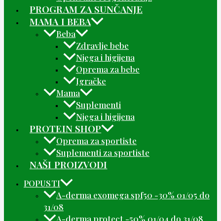
PROGRAM ZA SUNČANJE
MAMA I BEBA
Beba
Zdravlje bebe
Njega i higijena
Oprema za bebe
Igračke
Mama
Suplementi
Njega i higijena
PROTEIN SHOP
Oprema za sportiste
Suplementi za sportiste
NAŠI PROIZVODI
POPUSTI
A-derma exomega spf50 -30% 01/05 do
31/08
A-derma protect -50% 01/04 do 31/08