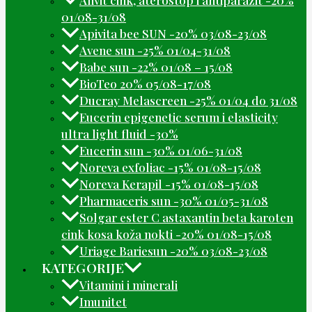
01/08-31/08
Apivita bee SUN -20% 03/08-23/08
Avene sun -25% 01/04-31/08
Babe sun -22% 01/08 – 15/08
BioTeo 20% 05/08-17/08
Ducray Melascreen -25% 01/04 do 31/08
Eucerin epigenetic serum i elasticity
ultra light fluid -30%
Eucerin sun -30% 01/06-31/08
Noreva exfoliac -15% 01/08-15/08
Noreva Kerapil -15% 01/08-15/08
Pharmaceris sun -30% 01/05-31/08
Solgar ester C astaxantin beta karoten
cink kosa koža nokti -20% 01/08-15/08
Uriage Bariesun -20% 03/08-23/08
KATEGORIJE
Vitamini i minerali
Imunitet