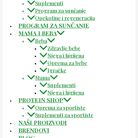
Suplementi
Program za sunčanje
Opekotine i regeneracija
PROGRAM ZA SUNČANJE
MAMA I BEBA
Beba
Zdravlje bebe
Njega i higijena
Oprema za bebe
Igračke
Mama
Suplementi
Njega i higijena
PROTEIN SHOP
Oprema za sportiste
Suplementi za sportiste
NAŠI PROIZVODI
BRENDOVI
BLOG