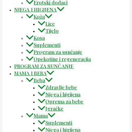
Erotski dodaci
NJEGA I HIGIJENA
Koža
Lice
Tijelo
Kosa
Suplementi
Program za sunčanje
Opekotine i regeneracija
PROGRAM ZA SUNČANJE
MAMA I BEBA
Beba
Zdravlje bebe
Njega i higijena
Oprema za bebe
Igračke
Mama
Suplementi
Njega i higijena