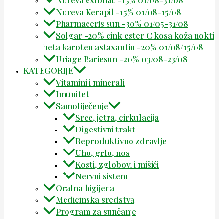
Noreva exfoliac -15% 01/08-31/08
Noreva Kerapil -15% 01/08-15/08
Pharmaceris sun -30% 01/05-31/08
Solgar -20% cink ester C kosa koža nokti
beta karoten astaxantin -20% 01/08/15/08
Uriage Bariesun -20% 03/08-23/08
KATEGORIJE
Vitamini i minerali
Imunitet
Samoliječenje
Srce, jetra, cirkulacija
Digestivni trakt
Reproduktivno zdravlje
Uho, grlo, nos
Kosti, zglobovi i mišići
Nervni sistem
Oralna higijena
Medicinska sredstva
Program za sunčanje