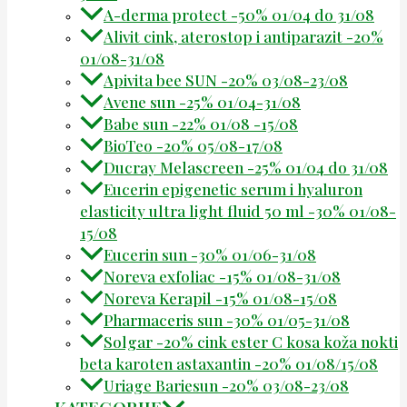
A-derma protect -50% 01/04 do 31/08
Alivit cink, aterostop i antiparazit -20%
01/08-31/08
Apivita bee SUN -20% 03/08-23/08
Avene sun -25% 01/04-31/08
Babe sun -22% 01/08 -15/08
BioTeo -20% 05/08-17/08
Ducray Melascreen -25% 01/04 do 31/08
Eucerin epigenetic serum i hyaluron
elasticity ultra light fluid 50 ml -30% 01/08-
15/08
Eucerin sun -30% 01/06-31/08
Noreva exfoliac -15% 01/08-31/08
Noreva Kerapil -15% 01/08-15/08
Pharmaceris sun -30% 01/05-31/08
Solgar -20% cink ester C kosa koža nokti
beta karoten astaxantin -20% 01/08/15/08
Uriage Bariesun -20% 03/08-23/08