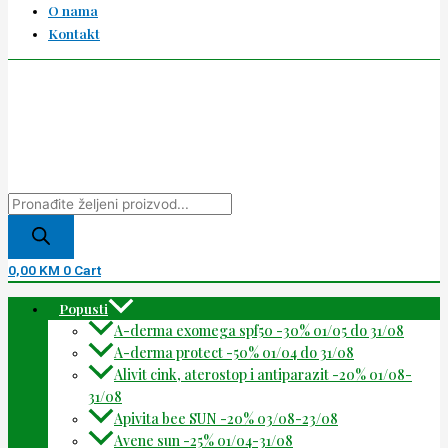
O nama
Kontakt
0,00
KM
0
Cart
Popusti
A-derma exomega spf50 -30% 01/05 do 31/08
A-derma protect -50% 01/04 do 31/08
Alivit cink, aterostop i antiparazit -20% 01/08-
31/08
Apivita bee SUN -20% 03/08-23/08
Avene sun -25% 01/04-31/08