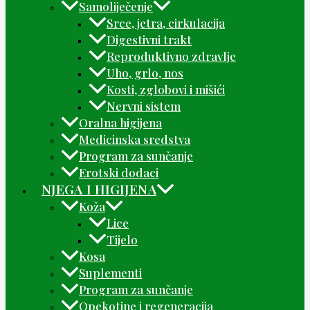
Samoliječenje
Srce, jetra, cirkulacija
Digestivni trakt
Reproduktivno zdravlje
Uho, grlo, nos
Kosti, zglobovi i mišići
Nervni sistem
Oralna higijena
Medicinska sredstva
Program za sunčanje
Erotski dodaci
NJEGA I HIGIJENA
Koža
Lice
Tijelo
Kosa
Suplementi
Program za sunčanje
Opekotine i regeneracija