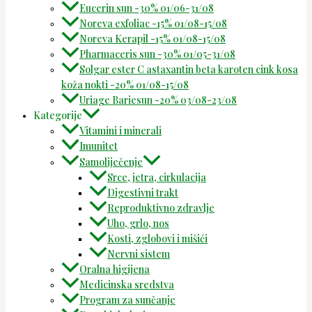
Eucerin sun -30% 01/06-31/08
Noreva exfoliac -15% 01/08-15/08
Noreva Kerapil -15% 01/08-15/08
Pharmaceris sun -30% 01/05-31/08
Solgar ester C astaxantin beta karoten cink kosa
koža nokti -20% 01/08-15/08
Uriage Bariesun -20% 03/08-23/08
Kategorije
Vitamini i minerali
Imunitet
Samoliječenje
Srce, jetra, cirkulacija
Digestivni trakt
Reproduktivno zdravlje
Uho, grlo, nos
Kosti, zglobovi i mišići
Nervni sistem
Oralna higijena
Medicinska sredstva
Program za sunčanje