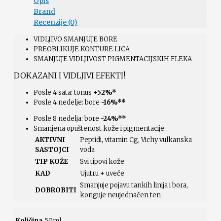
Opis
Brand
Recenzije (0)
VIDLJIVO SMANJUJE BORE
PREOBLIKUJE KONTURE LICA
SMANJUJE VIDLJIVOST PIGMENTACIJSKIH FLEKA
DOKAZANI I VIDLJIVI EFEKTI!
Posle 4 sata: tonus
+52%*
Posle 4 nedelje: bore
-16%**
Posle 8 nedelja: bore
-24%**
Smanjena opuštenost kože i pigmentacije.
AKTIVNI
Peptidi, vitamin Cg, Vichy vulkanska
SASTOJCI
voda
TIP KOŽE
Svi tipovi kože
KAD
Ujutru + uveče
Smanjuje pojavu tankih linija i bora,
DOBROBITI
koriguje neujednačen ten
Količina
50ml