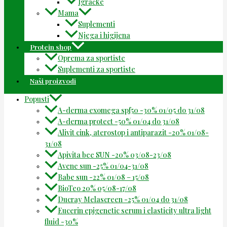
Igračke
Mama
Suplementi
Njega i higijena
Protein shop
Oprema za sportiste
Suplementi za sportiste
Naši proizvodi
Popusti
A-derma exomega spf50 -30% 01/05 do 31/08
A-derma protect -50% 01/04 do 31/08
Alivit cink, aterostop i antiparazit -20% 01/08-
31/08
Apivita bee SUN -20% 03/08-23/08
Avene sun -25% 01/04-31/08
Babe sun -22% 01/08 – 15/08
BioTeo 20% 05/08-17/08
Ducray Melascreen -25% 01/04 do 31/08
Eucerin epigenetic serum i elasticity ultra light
fluid -30%