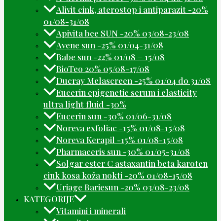
Alivit cink, aterostop i antiparazit -20%
01/08-31/08
Apivita bee SUN -20% 03/08-23/08
Avene sun -25% 01/04-31/08
Babe sun -22% 01/08 – 15/08
BioTeo 20% 05/08-17/08
Ducray Melascreen -25% 01/04 do 31/08
Eucerin epigenetic serum i elasticity
ultra light fluid -30%
Eucerin sun -30% 01/06-31/08
Noreva exfoliac -15% 01/08-15/08
Noreva Kerapil -15% 01/08-15/08
Pharmaceris sun -30% 01/05-31/08
Solgar ester C astaxantin beta karoten
cink kosa koža nokti -20% 01/08-15/08
Uriage Bariesun -20% 03/08-23/08
KATEGORIJE
Vitamini i minerali