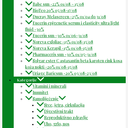
Babe sun -22% 01/08 – 15/08
BioTeo 20% 05/08-17/08
Ducray Melascreen -25% 01/04 do 31/08
Eucerin epigenetic serum i elasticity ultra light
fluid -30%
Eucerin sun -30% 01/06-31/08
Noreva exfoliac -15% 01/08-15/08
Noreva Kerapil -15% 01/08-15/08
Pharmaceris sun -30% 01/05-31/08
Solgar ester C astaxantin beta karoten cink kosa
koža nokti -20% 01/08-15/08
Uriage Bariesun -20% 03/08-23/08
Kategorije
Vitamini i minerali
Imunitet
Samoliječenje
Srce, jetra, cirkulacija
Digestivni trakt
Reproduktivno zdravlje
Uho, grlo, nos