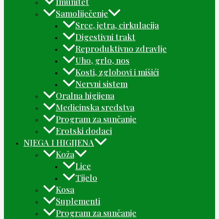
Imunitet
Samoliječenje
Srce, jetra, cirkulacija
Digestivni trakt
Reproduktivno zdravlje
Uho, grlo, nos
Kosti, zglobovi i mišići
Nervni sistem
Oralna higijena
Medicinska sredstva
Program za sunčanje
Erotski dodaci
NJEGA I HIGIJENA
Koža
Lice
Tijelo
Kosa
Suplementi
Program za sunčanje