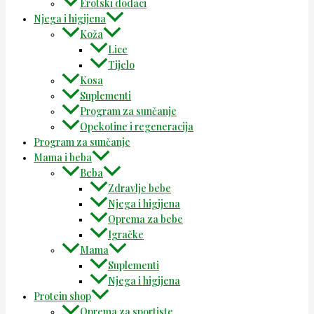
Erotski dodaci
Njega i higijena
Koža
Lice
Tijelo
Kosa
Suplementi
Program za sunčanje
Opekotine i regeneracija
Program za sunčanje
Mama i beba
Beba
Zdravlje bebe
Njega i higijena
Oprema za bebe
Igračke
Mama
Suplementi
Njega i higijena
Protein shop
Oprema za sportiste