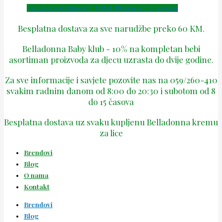
Facebook
Instagram
Tiktok
Phone-alt
Envelope
Besplatna dostava za sve narudžbe preko 60 KM.
Belladonna Baby klub - 10% na kompletan bebi
asortiman proizvoda za djecu uzrasta do dvije godine.
Za sve informacije i savjete pozovite nas na 059/260-410
svakim radnim danom od 8:00 do 20:30 i subotom od 8
do 15 časova
Besplatna dostava uz svaku kupljenu Belladonna kremu
za lice
Brendovi
Blog
O nama
Kontakt
Brendovi
Blog