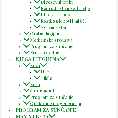
Digestivni trakt
Reproduktivno zdravlje
Uho, grlo, nos
Kosti, zglobovi i mišići
Nervni sistem
Oralna higijena
Medicinska sredstva
Program za sunčanje
Erotski dodaci
NJEGA I HIGIJENA
Koža
Lice
Tijelo
Kosa
Suplementi
Program za sunčanje
Opekotine i regeneracija
PROGRAM ZA SUNČANJE
MAMA I BEBA