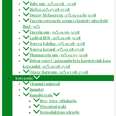
Babe sun -22% 01/08 – 15/08
BioTeo 20% 05/08-17/08
Ducray Melascreen -25% 01/04 do 31/08
Eucerin epigenetic serum i elasticity ultra light
fluid -30%
Eucerin sun -30% 01/06-31/08
Ladival SUN -20% 01/08-31/08
Noreva Exfoliac -15% 01/08-31/08
Noreva Kerapil -15% 01/08-15/08
Pharmaceris sun -30% 01/05-31/08
Solgar ester C astaxantin beta karoten cink kosa
koža nokti -20% 01/08-15/08
Uriage Bariesun -20% 03/08-23/08
Kategorije
Vitamini i minerali
Imunitet
Samoliječenje
Srce, jetra, cirkulacija
Digestivni trakt
Reproduktivno zdravlje