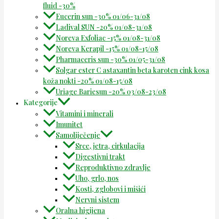
fluid -30%
Eucerin sun -30% 01/06-31/08
Ladival SUN -20% 01/08-31/08
Noreva Exfoliac -15% 01/08-31/08
Noreva Kerapil -15% 01/08-15/08
Pharmaceris sun -30% 01/05-31/08
Solgar ester C astaxantin beta karoten cink kosa
koža nokti -20% 01/08-15/08
Uriage Bariesun -20% 03/08-23/08
Kategorije
Vitamini i minerali
Imunitet
Samoliječenje
Srce, jetra, cirkulacija
Digestivni trakt
Reproduktivno zdravlje
Uho, grlo, nos
Kosti, zglobovi i mišići
Nervni sistem
Oralna higijena