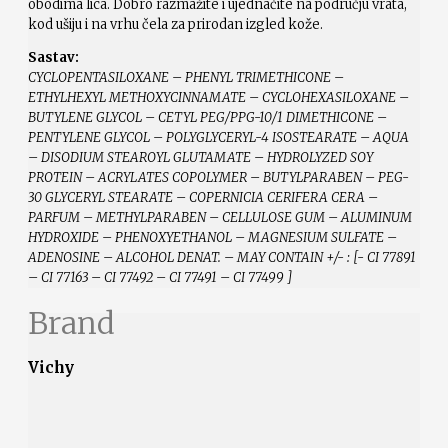
obodima lica. Dobro razmažite i ujednačite na području vrata,
kod ušiju i na vrhu čela za prirodan izgled kože.
Sastav:
CYCLOPENTASILOXANE – PHENYL TRIMETHICONE –
ETHYLHEXYL METHOXYCINNAMATE – CYCLOHEXASILOXANE –
BUTYLENE GLYCOL – CETYL PEG/PPG-10/1 DIMETHICONE –
PENTYLENE GLYCOL – POLYGLYCERYL-4 ISOSTEARATE – AQUA
– DISODIUM STEAROYL GLUTAMATE – HYDROLYZED SOY
PROTEIN – ACRYLATES COPOLYMER – BUTYLPARABEN – PEG-
30 GLYCERYL STEARATE – COPERNICIA CERIFERA CERA –
PARFUM – METHYLPARABEN – CELLULOSE GUM – ALUMINUM
HYDROXIDE – PHENOXYETHANOL – MAGNESIUM SULFATE –
ADENOSINE – ALCOHOL DENAT. – MAY CONTAIN +/- : [- CI 77891
– CI 77163 – CI 77492 – CI 77491 – CI 77499 ]
Brand
Vichy