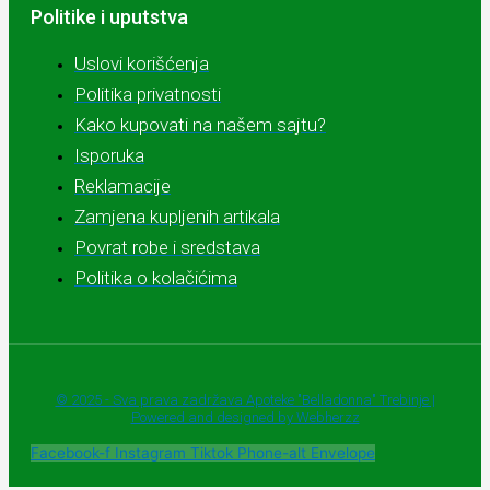
Politike i uputstva
Uslovi korišćenja
Politika privatnosti
Kako kupovati na našem sajtu?
Isporuka
Reklamacije
Zamjena kupljenih artikala
Povrat robe i sredstava
Politika o kolačićima
© 2025 - Sva prava zadržava Apoteke "Belladonna" Trebinje |
Powered and designed by Webherzz
Facebook-f
Instagram
Tiktok
Phone-alt
Envelope