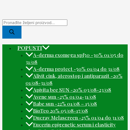
POPUSTI
A-derma exomega spf50 -30% 01/05 do
31/08
A-derma protect -50% 01/04 do 31/08
Alivit cink, aterostop i antiparazit -20%
01/08-31/08
Apivita bee SUN -20% 03/08-23/08
Avene sun -25% 01/04-31/08
Babe sun -22% 01/08 – 15/08
BioTeo 20% 05/08-17/08
Ducray Melascreen -25% 01/04 do 31/08
Eucerin epigenetic serum i elasticity