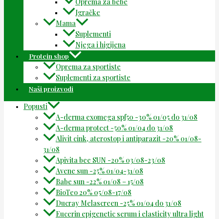
Oprema za bebe
Igračke
Mama
Suplementi
Njega i higijena
Protein shop
Oprema za sportiste
Suplementi za sportiste
Naši proizvodi
Popusti
A-derma exomega spf50 -30% 01/05 do 31/08
A-derma protect -50% 01/04 do 31/08
Alivit cink, aterostop i antiparazit -20% 01/08-
31/08
Apivita bee SUN -20% 03/08-23/08
Avene sun -25% 01/04-31/08
Babe sun -22% 01/08 – 15/08
BioTeo 20% 05/08-17/08
Ducray Melascreen -25% 01/04 do 31/08
Eucerin epigenetic serum i elasticity ultra light