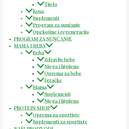
Tijelo
Kosa
Suplementi
Program za sunčanje
Opekotine i regeneracija
PROGRAM ZA SUNČANJE
MAMA I BEBA
Beba
Zdravlje bebe
Njega i higijena
Oprema za bebe
Igračke
Mama
Suplementi
Njega i higijena
PROTEIN SHOP
Oprema za sportiste
Suplementi za sportiste
NAŠI PROIZVODI