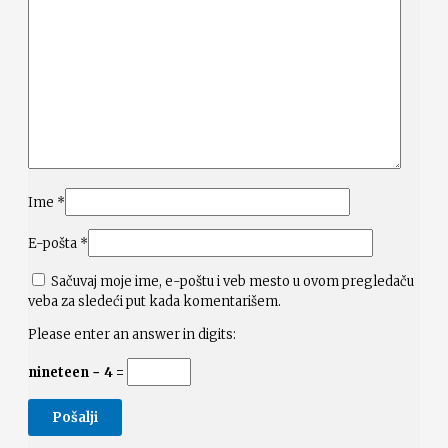
Ime
*
E-pošta
*
Sačuvaj moje ime, e-poštu i veb mesto u ovom pregledaču
veba za sledeći put kada komentarišem.
Please enter an answer in digits:
nineteen − 4 =