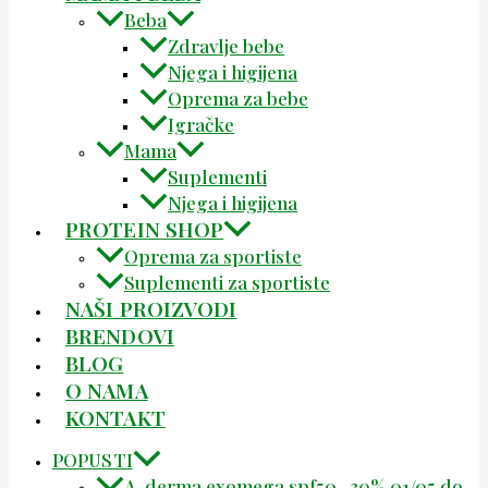
Beba
Zdravlje bebe
Njega i higijena
Oprema za bebe
Igračke
Mama
Suplementi
Njega i higijena
PROTEIN SHOP
Oprema za sportiste
Suplementi za sportiste
NAŠI PROIZVODI
BRENDOVI
BLOG
O NAMA
KONTAKT
POPUSTI
A-derma exomega spf50 -30% 01/05 do