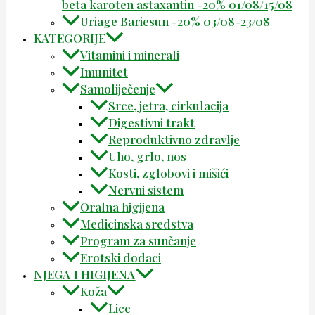
beta karoten astaxantin -20% 01/08/15/08
Uriage Bariesun -20% 03/08-23/08
KATEGORIJE
Vitamini i minerali
Imunitet
Samoliječenje
Srce, jetra, cirkulacija
Digestivni trakt
Reproduktivno zdravlje
Uho, grlo, nos
Kosti, zglobovi i mišići
Nervni sistem
Oralna higijena
Medicinska sredstva
Program za sunčanje
Erotski dodaci
NJEGA I HIGIJENA
Koža
Lice