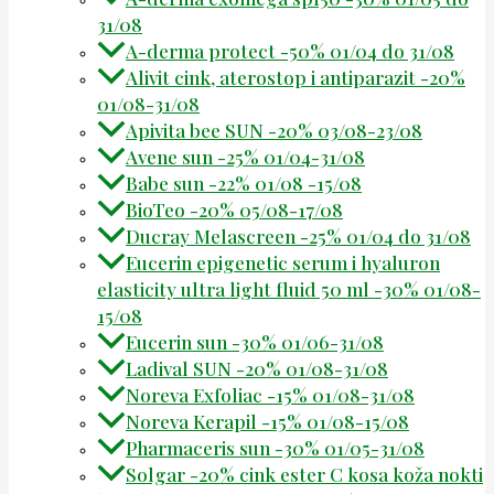
31/08
A-derma protect -50% 01/04 do 31/08
Alivit cink, aterostop i antiparazit -20%
01/08-31/08
Apivita bee SUN -20% 03/08-23/08
Avene sun -25% 01/04-31/08
Babe sun -22% 01/08 -15/08
BioTeo -20% 05/08-17/08
Ducray Melascreen -25% 01/04 do 31/08
Eucerin epigenetic serum i hyaluron
elasticity ultra light fluid 50 ml -30% 01/08-
15/08
Eucerin sun -30% 01/06-31/08
Ladival SUN -20% 01/08-31/08
Noreva Exfoliac -15% 01/08-31/08
Noreva Kerapil -15% 01/08-15/08
Pharmaceris sun -30% 01/05-31/08
Solgar -20% cink ester C kosa koža nokti