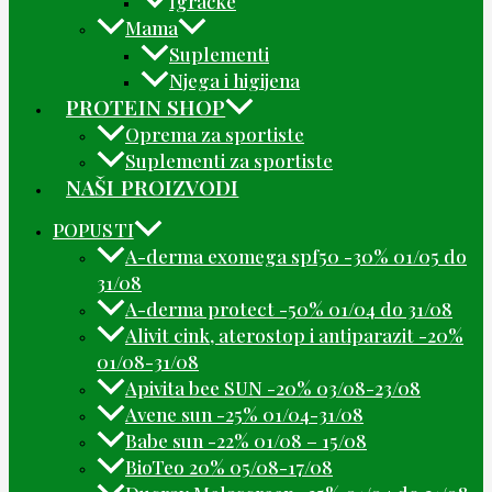
Igračke
Mama
Suplementi
Njega i higijena
PROTEIN SHOP
Oprema za sportiste
Suplementi za sportiste
NAŠI PROIZVODI
POPUSTI
A-derma exomega spf50 -30% 01/05 do
31/08
A-derma protect -50% 01/04 do 31/08
Alivit cink, aterostop i antiparazit -20%
01/08-31/08
Apivita bee SUN -20% 03/08-23/08
Avene sun -25% 01/04-31/08
Babe sun -22% 01/08 – 15/08
BioTeo 20% 05/08-17/08