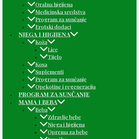
Oralna higijena
Medicinska sredstva
Program za sunčanje
Erotski dodaci
NJEGA I HIGIJENA
Koža
Lice
Tijelo
Kosa
Suplementi
Program za sunčanje
Opekotine i regeneracija
PROGRAM ZA SUNČANJE
MAMA I BEBA
Beba
Zdravlje bebe
Njega i higijena
Oprema za bebe