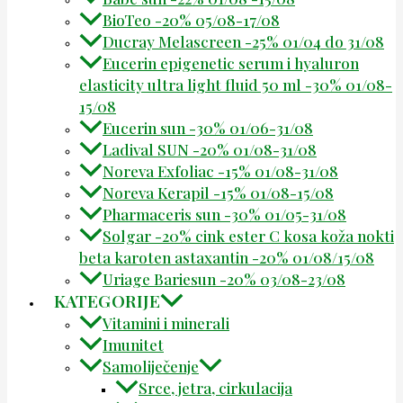
BioTeo -20% 05/08-17/08
Ducray Melascreen -25% 01/04 do 31/08
Eucerin epigenetic serum i hyaluron
elasticity ultra light fluid 50 ml -30% 01/08-
15/08
Eucerin sun -30% 01/06-31/08
Ladival SUN -20% 01/08-31/08
Noreva Exfoliac -15% 01/08-31/08
Noreva Kerapil -15% 01/08-15/08
Pharmaceris sun -30% 01/05-31/08
Solgar -20% cink ester C kosa koža nokti
beta karoten astaxantin -20% 01/08/15/08
Uriage Bariesun -20% 03/08-23/08
KATEGORIJE
Vitamini i minerali
Imunitet
Samoliječenje
Srce, jetra, cirkulacija