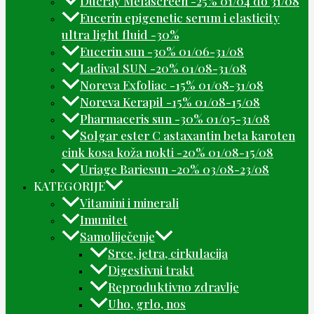
Ducray Melascreen -25% 01/04 do 31/08
Eucerin epigenetic serum i elasticity
ultra light fluid -30%
Eucerin sun -30% 01/06-31/08
Ladival SUN -20% 01/08-31/08
Noreva Exfoliac -15% 01/08-31/08
Noreva Kerapil -15% 01/08-15/08
Pharmaceris sun -30% 01/05-31/08
Solgar ester C astaxantin beta karoten
cink kosa koža nokti -20% 01/08-15/08
Uriage Bariesun -20% 03/08-23/08
KATEGORIJE
Vitamini i minerali
Imunitet
Samoliječenje
Srce, jetra, cirkulacija
Digestivni trakt
Reproduktivno zdravlje
Uho, grlo, nos