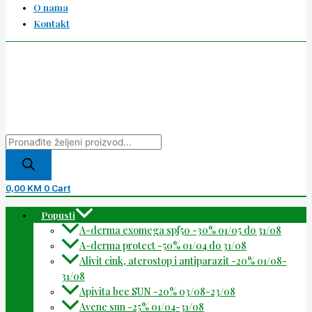
O nama
Kontakt
0,00
KM
0
Cart
Popusti
A-derma exomega spf50 -30% 01/05 do 31/08
A-derma protect -50% 01/04 do 31/08
Alivit cink, aterostop i antiparazit -20% 01/08-
31/08
Apivita bee SUN -20% 03/08-23/08
Avene sun -25% 01/04-31/08