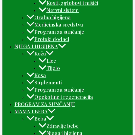
Kosti, zglobovi i mišići
Nervni sistem
Oralna higijena
Medicinska sredstva
Program za sunčanje
Erotski dodaci
NJEGA I HIGIJENA
Koža
Lice
Tijelo
Kosa
Suplementi
Program za sunčanje
Opekotine i regeneracija
PROGRAM ZA SUNČANJE
MAMA I BEBA
Beba
Zdravlje bebe
Njega i higijena