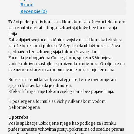
Brand
Recenzije (0)
Tečni puder protiv bora sa silikonskom zatežućom teksturom
za trenutni efekat liftinga i zdravi sjaj kože bez formiranja
linija.
Zahvaljujući svojim elastičnim svojstvima silikonska tekstura
zateže bore i prati pokrete Vašeg lica da ublaži bore i sačuva
ujednačen ten zdravog sjaja tokom čitavog dana.
Formula je obogaćena Collagyl-om, spojem 3 Vichyjeva
vodeća aktivna sastojka iz proizvoda protiv bora. On djeluje na
sve uzroke starenja za popunjavanje bora u mjesec dana.
Bore su u trenutku vidljivo zategnute, ten je ravnomjeran,
sjajan i blistav, kao da je odmoren.
Efekat liftinga traje tokom cijelog dana bez pojave linija.
Hipoalergena formula sa Vichy vulkanskom vodom.
Nekomedogena.
Upotreba:
Posle aplikacije uobičajene njege kao podloge za šminku,
puder nanesite vrhovima prstiju pokretima od sredine prema