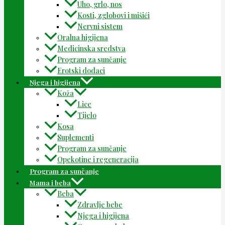
Uho, grlo, nos
Kosti, zglobovi i mišići
Nervni sistem
Oralna higijena
Medicinska sredstva
Program za sunčanje
Erotski dodaci
Njega i higijena
Koža
Lice
Tijelo
Kosa
Suplementi
Program za sunčanje
Opekotine i regeneracija
Program za sunčanje
Mama i beba
Beba
Zdravlje bebe
Njega i higijena