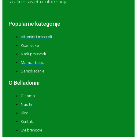
stručnih savjeta i informacija.
Popularne kategorije
Vitamini i minerali
Kozmetika
Naši proizvodi
Mama i beba
Samoliječenje
O Belladonni
O nama
Naš tim
Blog
Kontakt
Svi brendovi