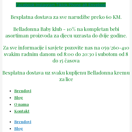
Facebook
Instagram
Tiktok
Phone-alt
Envelope
Besplatna dostava za sve narudžbe preko 60 KM.
Belladonna Baby klub - 10% na kompletan bebi
asortiman proizvoda za djecu uzrasta do dvije godine.
Za sve informacije i savjete pozovite nas na 059/260-410
svakim radnim danom od 8:00 do 20:30 i subotom od 8
do 15 časova
Besplatna dostava uz svaku kupljenu Belladonna kremu
za lice
Brendovi
Blog
O nama
Kontakt
Brendovi
Blog