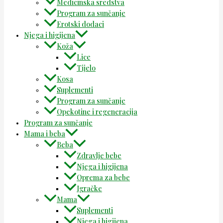
Medicinska sredstva
Program za sunčanje
Erotski dodaci
Njega i higijena
Koža
Lice
Tijelo
Kosa
Suplementi
Program za sunčanje
Opekotine i regeneracija
Program za sunčanje
Mama i beba
Beba
Zdravlje bebe
Njega i higijena
Oprema za bebe
Igračke
Mama
Suplementi
Njega i higijena