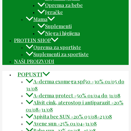
Oprema za bebe
Igračke
Mama
Suplementi
Njega i higijena
PROTEIN SHOP
Oprema za sportiste
Suplementi za sportiste
NAŠI PROIZVODI
POPUSTI
A-derma exomega spf50 -30% 01/05 do
31/08
A-derma protect -50% 01/04 do 31/08
Alivit cink, aterostop i antiparazit -20%
01/08-31/08
Apivita bee SUN -20% 03/08-23/08
Avene sun -25% 01/04-31/08
Babe sun -22% 01/08 -15/08