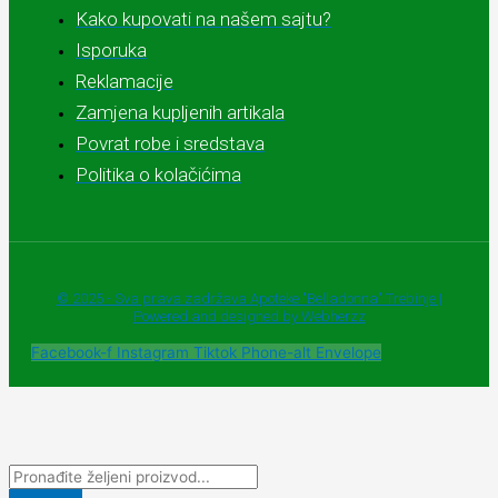
Kako kupovati na našem sajtu?
Isporuka
Reklamacije
Zamjena kupljenih artikala
Povrat robe i sredstava
Politika o kolačićima
© 2025 - Sva prava zadržava Apoteke "Belladonna" Trebinje |
Powered and designed by Webherzz
Facebook-f
Instagram
Tiktok
Phone-alt
Envelope