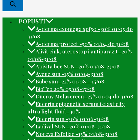
POPUSTI
A-derma exomega spf50 -30% 01/05 do
31/08
A-derma protect -50% 01/04 do 31/08
Alivit cink, aterostop i antiparazit -20%
01/08-31/08
Apivita bee SUN -20% 03/08-23/08
Avene sun -25% 01/04-31/08
Babe sun -22% 01/08 – 15/08
BioTeo 20% 05/08-17/08
Ducray Melascreen -25% 01/04 do 31/08
Eucerin epigenetic serum i elasticity
ultra light fluid -30%
Eucerin sun -30% 01/06-31/08
Ladival SUN -20% 01/08-31/08
Noreva Exfoliac -15% 01/08-31/08