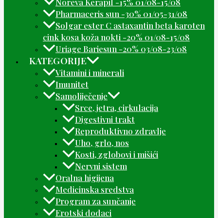
Noreva Kerapil -15% 01/08-15/08
Pharmaceris sun -30% 01/05-31/08
Solgar ester C astaxantin beta karoten
cink kosa koža nokti -20% 01/08-15/08
Uriage Bariesun -20% 03/08-23/08
KATEGORIJE
Vitamini i minerali
Imunitet
Samoliječenje
Srce, jetra, cirkulacija
Digestivni trakt
Reproduktivno zdravlje
Uho, grlo, nos
Kosti, zglobovi i mišići
Nervni sistem
Oralna higijena
Medicinska sredstva
Program za sunčanje
Erotski dodaci