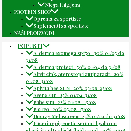
Njega i higijena
PROTEIN SHOP
Oprema za sportiste
Suplementi za sportiste
NAŠI PROIZVODI
POPUSTI
A-derma exomega spf50 -30% 01/05 do
31/08
A-derma protect -50% 01/04 do 31/08
Alivit cink, aterostop i antiparazit -20%
01/08-31/08
Apivita bee SUN -20% 03/08-23/08
Avene sun -25% 01/04-31/08
Babe sun -22% 01/08 -15/08
BioTeo -20% 05/08-17/08
Ducray Melascreen -25% 01/04 do 31/08
Eucerin epigenetic serum i hyaluron
elasticity ultra light fluid 50 ml -30% 01/08-