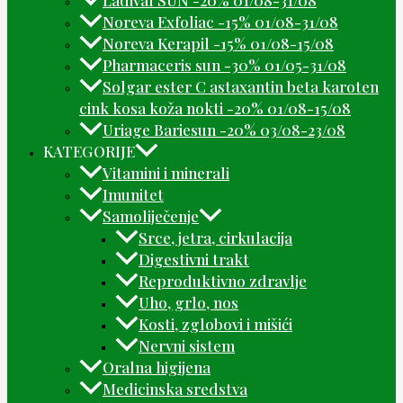
Noreva Exfoliac -15% 01/08-31/08
Noreva Kerapil -15% 01/08-15/08
Pharmaceris sun -30% 01/05-31/08
Solgar ester C astaxantin beta karoten
cink kosa koža nokti -20% 01/08-15/08
Uriage Bariesun -20% 03/08-23/08
KATEGORIJE
Vitamini i minerali
Imunitet
Samoliječenje
Srce, jetra, cirkulacija
Digestivni trakt
Reproduktivno zdravlje
Uho, grlo, nos
Kosti, zglobovi i mišići
Nervni sistem
Oralna higijena
Medicinska sredstva