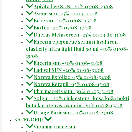
Apivita bee SUN -20% 03/08-23/08
Avene sun -25% 01/04-31/08
Babe sun -22% 01/08 -15/08
BioTeo -20% 05/08-17/08
Ducray Melascreen -25% 01/04 do 31/08
Eucerin epigenetic serum i hyaluron
elasticity ultra light fluid 50 ml -30% 01/08-
15/08
Eucerin sun -30% 01/06-31/08
Ladival SUN -20% 01/08-31/08
Noreva Exfoliac -15% 01/08-31/08
Noreva Kerapil -15% 01/08-15/08
Pharmaceris sun -30% 01/05-31/08
Solgar -20% cink ester C kosa koža nokti
beta karoten astaxantin -20% 01/08/15/08
Uriage Bariesun -20% 03/08-23/08
KATEGORIJE
Vitamini i minerali