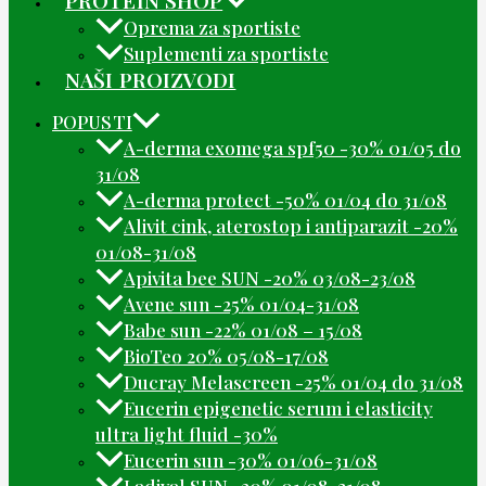
PROTEIN SHOP
Oprema za sportiste
Suplementi za sportiste
NAŠI PROIZVODI
POPUSTI
A-derma exomega spf50 -30% 01/05 do
31/08
A-derma protect -50% 01/04 do 31/08
Alivit cink, aterostop i antiparazit -20%
01/08-31/08
Apivita bee SUN -20% 03/08-23/08
Avene sun -25% 01/04-31/08
Babe sun -22% 01/08 – 15/08
BioTeo 20% 05/08-17/08
Ducray Melascreen -25% 01/04 do 31/08
Eucerin epigenetic serum i elasticity
ultra light fluid -30%
Eucerin sun -30% 01/06-31/08
Ladival SUN -20% 01/08-31/08