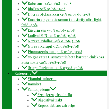
Babe sun -22% 01/08 – 15/08
BioTeo 20% 05/08-17/08
Ducray Melascreen -25% 01/04 do 31/08
Eucerin epigenetic serum i elasticity ultra light
fluid -30%
Eucerin sun -30% 01/06-31/08
Ladival SUN -20% 01/08-31/08
Noreva Exfoliac -15% 01/08-31/08
Noreva Kerapil -15% 01/08-15/08
Pharmaceris sun -30% 01/05-31/08
Solgar ester C astaxantin beta karoten cink kosa
koža nokti -20% 01/08-15/08
Uriage Bariesun -20% 03/08-23/08
Kategorije
Vitamini i minerali
Imunitet
Samoliječenje
Srce, jetra, cirkulacija
Digestivni trakt
Reproduktivno zdravlje