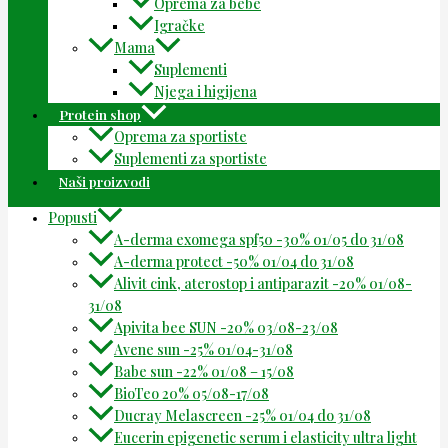
Oprema za bebe
Igračke
Mama
Suplementi
Njega i higijena
Protein shop
Oprema za sportiste
Suplementi za sportiste
Naši proizvodi
Popusti
A-derma exomega spf50 -30% 01/05 do 31/08
A-derma protect -50% 01/04 do 31/08
Alivit cink, aterostop i antiparazit -20% 01/08-
31/08
Apivita bee SUN -20% 03/08-23/08
Avene sun -25% 01/04-31/08
Babe sun -22% 01/08 – 15/08
BioTeo 20% 05/08-17/08
Ducray Melascreen -25% 01/04 do 31/08
Eucerin epigenetic serum i elasticity ultra light