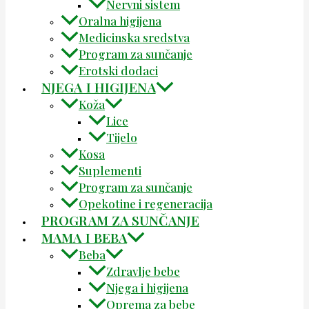
Nervni sistem
Oralna higijena
Medicinska sredstva
Program za sunčanje
Erotski dodaci
NJEGA I HIGIJENA
Koža
Lice
Tijelo
Kosa
Suplementi
Program za sunčanje
Opekotine i regeneracija
PROGRAM ZA SUNČANJE
MAMA I BEBA
Beba
Zdravlje bebe
Njega i higijena
Oprema za bebe