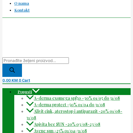
O nama
Kontakt
0,00
KM
0
Cart
Popusti
A-derma exomega spf50 -30% 01/05 do 31/08
A-derma protect -50% 01/04 do 31/08
Alivit cink, aterostop i antiparazit -20% 01/08-
31/08
Apivita bee SUN -20% 03/08-23/08
Avene sun -25% 01/04-31/08