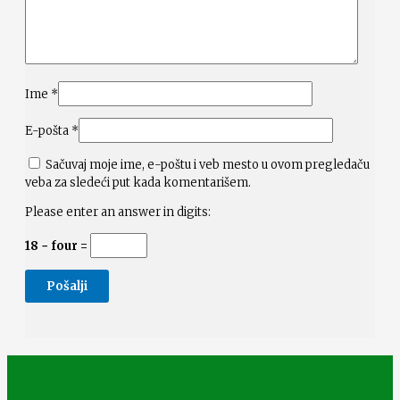
Ime
*
E-pošta
*
Sačuvaj moje ime, e-poštu i veb mesto u ovom pregledaču
veba za sledeći put kada komentarišem.
Please enter an answer in digits:
18 − four =