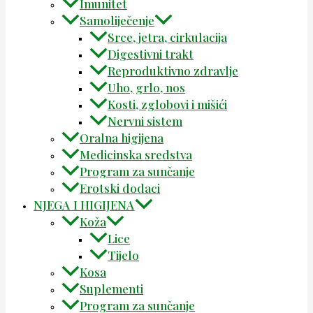
Imunitet
Samoliječenje
Srce, jetra, cirkulacija
Digestivni trakt
Reproduktivno zdravlje
Uho, grlo, nos
Kosti, zglobovi i mišići
Nervni sistem
Oralna higijena
Medicinska sredstva
Program za sunčanje
Erotski dodaci
NJEGA I HIGIJENA
Koža
Lice
Tijelo
Kosa
Suplementi
Program za sunčanje