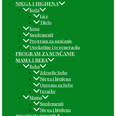
NJEGA I HIGIJENA
Koža
Lice
Tijelo
Kosa
Suplementi
Program za sunčanje
Opekotine i regeneracija
PROGRAM ZA SUNČANJE
MAMA I BEBA
Beba
Zdravlje bebe
Njega i higijena
Oprema za bebe
Igračke
Mama
Suplementi
Njega i higijena