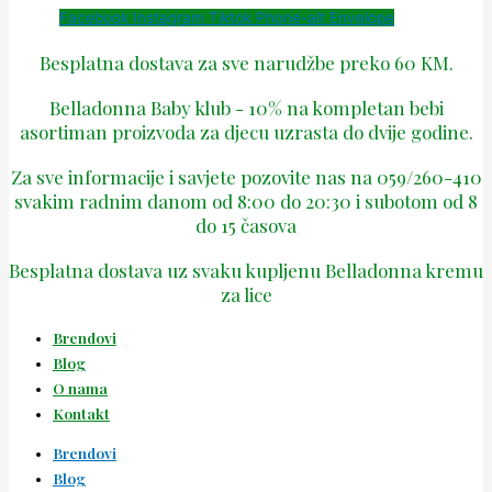
Facebook
Instagram
Tiktok
Phone-alt
Envelope
Besplatna dostava za sve narudžbe preko 60 KM.
Belladonna Baby klub - 10% na kompletan bebi
asortiman proizvoda za djecu uzrasta do dvije godine.
Za sve informacije i savjete pozovite nas na 059/260-410
svakim radnim danom od 8:00 do 20:30 i subotom od 8
do 15 časova
Besplatna dostava uz svaku kupljenu Belladonna kremu
za lice
Brendovi
Blog
O nama
Kontakt
Brendovi
Blog