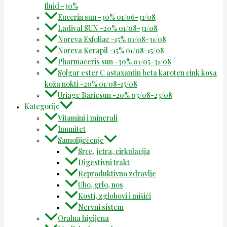
fluid -30%
Eucerin sun -30% 01/06-31/08
Ladival SUN -20% 01/08-31/08
Noreva Exfoliac -15% 01/08-31/08
Noreva Kerapil -15% 01/08-15/08
Pharmaceris sun -30% 01/05-31/08
Solgar ester C astaxantin beta karoten cink kosa
koža nokti -20% 01/08-15/08
Uriage Bariesun -20% 03/08-23/08
Kategorije
Vitamini i minerali
Imunitet
Samoliječenje
Srce, jetra, cirkulacija
Digestivni trakt
Reproduktivno zdravlje
Uho, grlo, nos
Kosti, zglobovi i mišići
Nervni sistem
Oralna higijena