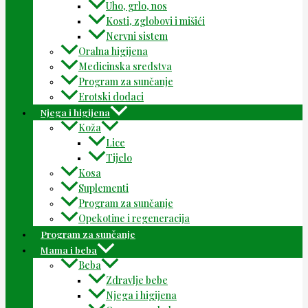
Uho, grlo, nos
Kosti, zglobovi i mišići
Nervni sistem
Oralna higijena
Medicinska sredstva
Program za sunčanje
Erotski dodaci
Njega i higijena
Koža
Lice
Tijelo
Kosa
Suplementi
Program za sunčanje
Opekotine i regeneracija
Program za sunčanje
Mama i beba
Beba
Zdravlje bebe
Njega i higijena