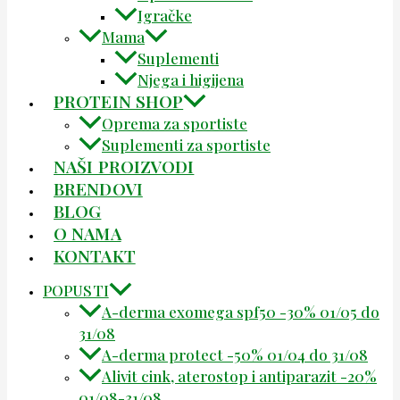
Igračke
Mama
Suplementi
Njega i higijena
PROTEIN SHOP
Oprema za sportiste
Suplementi za sportiste
NAŠI PROIZVODI
BRENDOVI
BLOG
O NAMA
KONTAKT
POPUSTI
A-derma exomega spf50 -30% 01/05 do
31/08
A-derma protect -50% 01/04 do 31/08
Alivit cink, aterostop i antiparazit -20%
01/08-31/08