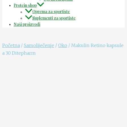
Protein shop
Oprema za sportiste
Suplementi za sportiste
Naši proizvodi
Početna
/
Samoliječenje
/
Oko
/ Makulin Retino kapsule
a 30 Ditepharm