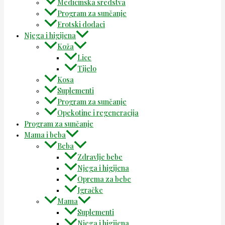
Medicinska sredstva
Program za sunčanje
Erotski dodaci
Njega i higijena
Koža
Lice
Tijelo
Kosa
Suplementi
Program za sunčanje
Opekotine i regeneracija
Program za sunčanje
Mama i beba
Beba
Zdravlje bebe
Njega i higijena
Oprema za bebe
Igračke
Mama
Suplementi
Njega i higijena