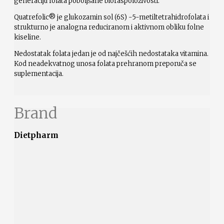
generaciju folata poboljšane bioraspoloživosti.
Quatrefolic® je glukozamin sol (6S) -5-metiltetrahidrofolata i
strukturno je analogna reduciranom i aktivnom obliku folne
kiseline.
Nedostatak folata jedan je od najčešćih nedostataka vitamina.
Kod neadekvatnog unosa folata prehranom preporuča se
suplementacija.
Brand
Dietpharm