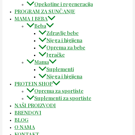
Opekotine i regeneracija
PROGRAM ZA SUNČANJE
MAMA I BEBA
Beba
Zdravlje bebe
Njega i higijena
Oprema za bebe
Igračke
Mama
Suplementi
Njega i higijena
PROTEIN SHOP
Oprema za sportiste
Suplementi za sportiste
NAŠI PROIZVODI
BRENDOVI
BLOG
O NAMA
KONTAKT