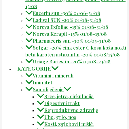
15/08
Eucerin sun -30% 01/06-31/08
Ladival SUN -20% 01/08-31/08
Noreva Exfoliac -15% 01/08-31/08
Noreva Kerapil -15% 01/08-15/08
Pharmaceris sun -30% 01/05-31/08
Solgar -20% cink ester C kosa koža nokti
beta karoten astaxantin -20% 01/08/15/08
Uriage Bariesun -20% 03/08-23/08
KATEGORIJE
Vitamini i minerali
Imunitet
Samoliječenje
Srce, jetra, cirkulacija
Digestivni trakt
Reproduktivno zdravlje
Uho, grlo, nos
Kosti, zglobovi i mišići