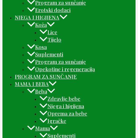
Program za sunčanje
Erotski dodaci
NJEGA I HIGIJENA
Koža
Lice
Tijelo
Kosa
Suplementi
Program za sunčanje
Opekotine i regeneracija
PROGRAM ZA SUNČANJE
MAMA I BEBA
Beba
Zdravlje bebe
Njega i higijena
Oprema za bebe
Igračke
Mama
Suplementi