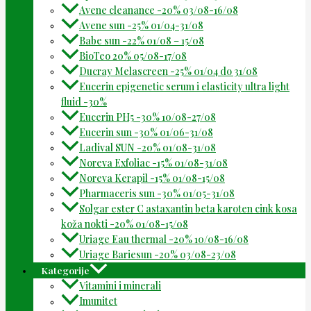
Avene cleanance -20% 03/08-16/08
Avene sun -25% 01/04-31/08
Babe sun -22% 01/08 – 15/08
BioTeo 20% 05/08-17/08
Ducray Melascreen -25% 01/04 do 31/08
Eucerin epigenetic serum i elasticity ultra light
fluid -30%
Eucerin PH5 -30% 10/08-27/08
Eucerin sun -30% 01/06-31/08
Ladival SUN -20% 01/08-31/08
Noreva Exfoliac -15% 01/08-31/08
Noreva Kerapil -15% 01/08-15/08
Pharmaceris sun -30% 01/05-31/08
Solgar ester C astaxantin beta karoten cink kosa
koža nokti -20% 01/08-15/08
Uriage Eau thermal -20% 10/08-16/08
Uriage Bariesun -20% 03/08-23/08
Kategorije
Vitamini i minerali
Imunitet