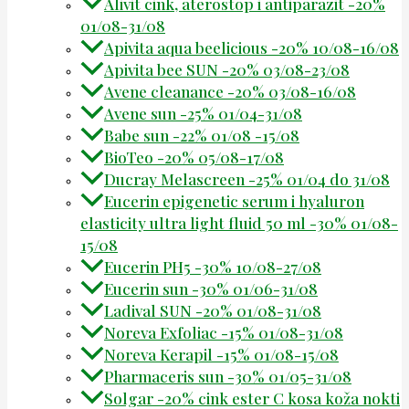
Alivit cink, aterostop i antiparazit -20%
01/08-31/08
Apivita aqua beelicious -20% 10/08-16/08
Apivita bee SUN -20% 03/08-23/08
Avene cleanance -20% 03/08-16/08
Avene sun -25% 01/04-31/08
Babe sun -22% 01/08 -15/08
BioTeo -20% 05/08-17/08
Ducray Melascreen -25% 01/04 do 31/08
Eucerin epigenetic serum i hyaluron
elasticity ultra light fluid 50 ml -30% 01/08-
15/08
Eucerin PH5 -30% 10/08-27/08
Eucerin sun -30% 01/06-31/08
Ladival SUN -20% 01/08-31/08
Noreva Exfoliac -15% 01/08-31/08
Noreva Kerapil -15% 01/08-15/08
Pharmaceris sun -30% 01/05-31/08
Solgar -20% cink ester C kosa koža nokti