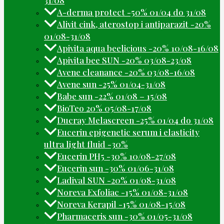
A-derma protect -50% 01/04 do 31/08
Alivit cink, aterostop i antiparazit -20%
01/08-31/08
Apivita aqua beelicious -20% 10/08-16/08
Apivita bee SUN -20% 03/08-23/08
Avene cleanance -20% 03/08-16/08
Avene sun -25% 01/04-31/08
Babe sun -22% 01/08 – 15/08
BioTeo 20% 05/08-17/08
Ducray Melascreen -25% 01/04 do 31/08
Eucerin epigenetic serum i elasticity
ultra light fluid -30%
Eucerin PH5 -30% 10/08-27/08
Eucerin sun -30% 01/06-31/08
Ladival SUN -20% 01/08-31/08
Noreva Exfoliac -15% 01/08-31/08
Noreva Kerapil -15% 01/08-15/08
Pharmaceris sun -30% 01/05-31/08