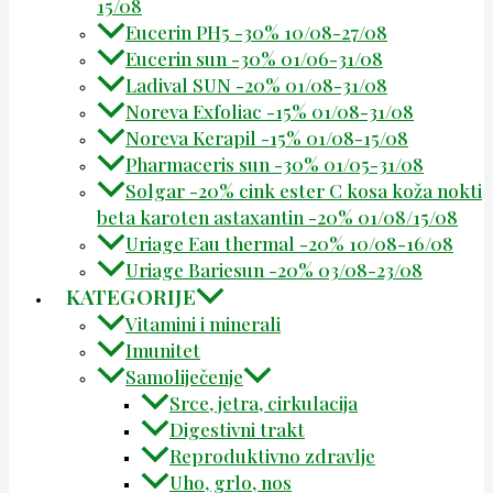
15/08
Eucerin PH5 -30% 10/08-27/08
Eucerin sun -30% 01/06-31/08
Ladival SUN -20% 01/08-31/08
Noreva Exfoliac -15% 01/08-31/08
Noreva Kerapil -15% 01/08-15/08
Pharmaceris sun -30% 01/05-31/08
Solgar -20% cink ester C kosa koža nokti
beta karoten astaxantin -20% 01/08/15/08
Uriage Eau thermal -20% 10/08-16/08
Uriage Bariesun -20% 03/08-23/08
KATEGORIJE
Vitamini i minerali
Imunitet
Samoliječenje
Srce, jetra, cirkulacija
Digestivni trakt
Reproduktivno zdravlje
Uho, grlo, nos