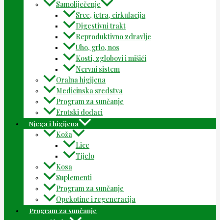
Samoliječenje
Srce, jetra, cirkulacija
Digestivni trakt
Reproduktivno zdravlje
Uho, grlo, nos
Kosti, zglobovi i mišići
Nervni sistem
Oralna higijena
Medicinska sredstva
Program za sunčanje
Erotski dodaci
Njega i higijena
Koža
Lice
Tijelo
Kosa
Suplementi
Program za sunčanje
Opekotine i regeneracija
Program za sunčanje