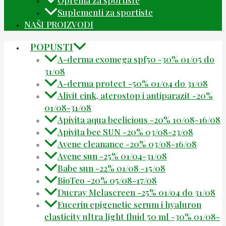
Suplementi za sportiste
NAŠI PROIZVODI
POPUSTI
A-derma exomega spf50 -30% 01/05 do
31/08
A-derma protect -50% 01/04 do 31/08
Alivit cink, aterostop i antiparazit -20%
01/08-31/08
Apivita aqua beelicious -20% 10/08-16/08
Apivita bee SUN -20% 03/08-23/08
Avene cleanance -20% 03/08-16/08
Avene sun -25% 01/04-31/08
Babe sun -22% 01/08 -15/08
BioTeo -20% 05/08-17/08
Ducray Melascreen -25% 01/04 do 31/08
Eucerin epigenetic serum i hyaluron
elasticity ultra light fluid 50 ml -30% 01/08-