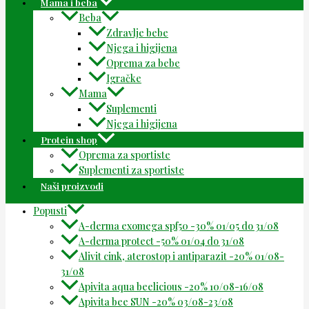
Mama i beba
Beba
Zdravlje bebe
Njega i higijena
Oprema za bebe
Igračke
Mama
Suplementi
Njega i higijena
Protein shop
Oprema za sportiste
Suplementi za sportiste
Naši proizvodi
Popusti
A-derma exomega spf50 -30% 01/05 do 31/08
A-derma protect -50% 01/04 do 31/08
Alivit cink, aterostop i antiparazit -20% 01/08-
31/08
Apivita aqua beelicious -20% 10/08-16/08
Apivita bee SUN -20% 03/08-23/08