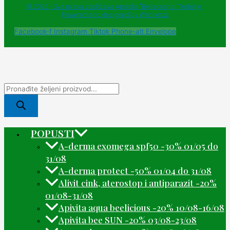
© 2025 - Sva prava zadržava Apoteke "Belladonna" Trebinje |
Powered and designed by Webherzz
Facebook-f
Instagram
Tiktok
Phone-alt
Envelope
POPUSTI
A-derma exomega spf50 -30% 01/05 do
31/08
A-derma protect -50% 01/04 do 31/08
Alivit cink, aterostop i antiparazit -20%
01/08-31/08
Apivita aqua beelicious -20% 10/08-16/08
Apivita bee SUN -20% 03/08-23/08