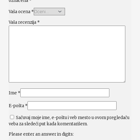
označena
*
Vaša ocena
*
Vaša recenzija
*
Ime
*
E-pošta
*
Sačuvaj moje ime, e-poštu i veb mesto u ovom pregledaču
veba za sledeći put kada komentarišem.
Please enter an answer in digits: