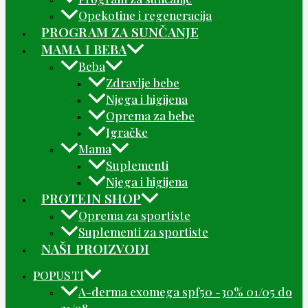
Opekotine i regeneracija
PROGRAM ZA SUNČANJE
MAMA I BEBA
Beba
Zdravlje bebe
Njega i higijena
Oprema za bebe
Igračke
Mama
Suplementi
Njega i higijena
PROTEIN SHOP
Oprema za sportiste
Suplementi za sportiste
NAŠI PROIZVODI
POPUSTI
A-derma exomega spf50 -30% 01/05 do
31/08