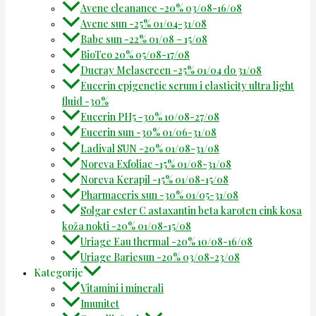
Avene cleanance -20% 03/08-16/08
Avene sun -25% 01/04-31/08
Babe sun -22% 01/08 – 15/08
BioTeo 20% 05/08-17/08
Ducray Melascreen -25% 01/04 do 31/08
Eucerin epigenetic serum i elasticity ultra light
fluid -30%
Eucerin PH5 -30% 10/08-27/08
Eucerin sun -30% 01/06-31/08
Ladival SUN -20% 01/08-31/08
Noreva Exfoliac -15% 01/08-31/08
Noreva Kerapil -15% 01/08-15/08
Pharmaceris sun -30% 01/05-31/08
Solgar ester C astaxantin beta karoten cink kosa
koža nokti -20% 01/08-15/08
Uriage Eau thermal -20% 10/08-16/08
Uriage Bariesun -20% 03/08-23/08
Kategorije
Vitamini i minerali
Imunitet