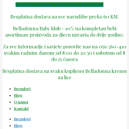
Facebook
Instagram
Tiktok
Phone-alt
Envelope
Besplatna dostava za sve narudžbe preko 60 KM.
Belladonna Baby klub - 10% na kompletan bebi
asortiman proizvoda za djecu uzrasta do dvije godine.
Za sve informacije i savjete pozovite nas na 059/260-410
svakim radnim danom od 8:00 do 20:30 i subotom od 8
do 15 časova
Besplatna dostava uz svaku kupljenu Belladonna kremu
za lice
Brendovi
Blog
O nama
Kontakt
Brendovi
Blog