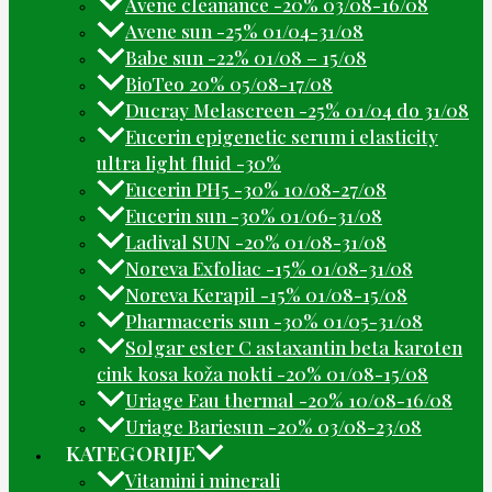
Avene cleanance -20% 03/08-16/08
Avene sun -25% 01/04-31/08
Babe sun -22% 01/08 – 15/08
BioTeo 20% 05/08-17/08
Ducray Melascreen -25% 01/04 do 31/08
Eucerin epigenetic serum i elasticity
ultra light fluid -30%
Eucerin PH5 -30% 10/08-27/08
Eucerin sun -30% 01/06-31/08
Ladival SUN -20% 01/08-31/08
Noreva Exfoliac -15% 01/08-31/08
Noreva Kerapil -15% 01/08-15/08
Pharmaceris sun -30% 01/05-31/08
Solgar ester C astaxantin beta karoten
cink kosa koža nokti -20% 01/08-15/08
Uriage Eau thermal -20% 10/08-16/08
Uriage Bariesun -20% 03/08-23/08
KATEGORIJE
Vitamini i minerali