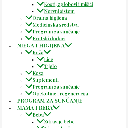
Kosti, zglobovi i mišići
Nervni sistem
Oralna higijena
Medicinska sredstva
Program za sunčanje
Erotski dodaci
NJEGA I HIGIJENA
Koža
Lice
Tijelo
Kosa
Suplementi
Program za sunčanje
Opekotine i regeneracija
PROGRAM ZA SUNČANJE
MAMA I BEBA
Beba
Zdravlje bebe