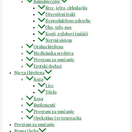
Samoliječenje
Srce, jetra, cirkulacija
Digestivni trakt
Reproduktivno zdravlje
Uho, grlo, nos
Kosti, zglobovi i mišići
Nervni sistem
Oralna higijena
Medicinska sredstva
Program za sunčanje
Erotski dodaci
Njega i higijena
Koža
Lice
Tijelo
Kosa
Suplementi
Program za sunčanje
Opekotine i regeneracija
Program za sunčanje
Mama i beba