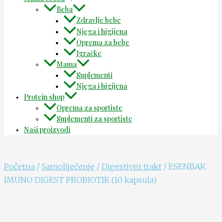
Beba
Zdravlje bebe
Njega i higijena
Oprema za bebe
Igračke
Mama
Suplementi
Njega i higijena
Protein shop
Oprema za sportiste
Suplementi za sportiste
Naši proizvodi
Početna
/
Samoliječenje
/
Digestivni trakt
/ ESENBAK
IMUNO DIGEST PROBIOTIK (10 kapsula)