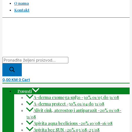
O nama
Kontakt
0,00
KM
0
Cart
Popusti
A-derma exomega spf50 -30% 01/05 do 31/08
A-derma protect -50% 01/04 do 31/08
Alivit cink, aterostop i antiparazit -20% 01/08-
31/08
Apivita aqua beelicious -20% 10/08-16/08
Apivita bee SUN -20% 03/08-23/08