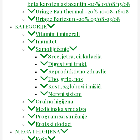
beta karoten astaxantin -20% 01/08/15/08
Uriage Eau thermal -20% 10/08-16/08
Uriage Bariesun -20% 03/08-23/08
KATEGORIJE
Vitamini i minerali
Imunitet
Samoliječenje
Srce, jetra, cirkulacija
Digestivni trakt
Reproduktivno zdravlje
Uho, grlo, nos
Kosti, zglobovi i mišići
Nervni sistem
Oralna higijena
Medicinska sredstva
Program za sunčanje
Erotski dodaci
NJEGA I HIGIJENA
Koža