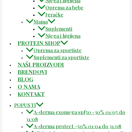
Njega i higijena
Oprema za bebe
Igračke
Mama
Suplementi
Njega i higijena
PROTEIN SHOP
Oprema za sportiste
Suplementi za sportiste
NAŠI PROIZVODI
BRENDOVI
BLOG
O NAMA
KONTAKT
POPUSTI
A-derma exomega spf50 -30% 01/05 do
31/08
A-derma protect -50% 01/04 do 31/08