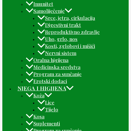
Imunitet
Samoliječenje
Srce, jetra, cirkulacija
Digestivni trakt
Reproduktivno zdravlje
Uho, grlo, nos
Kosti, zglobovi i mišići
Nervni sistem
Oralna higijena
Medicinska sredstva
Program za sunčanje
Erotski dodaci
NJEGA I HIGIJENA
Koža
Lice
Tijelo
Kosa
Suplementi
Program za sunčanje