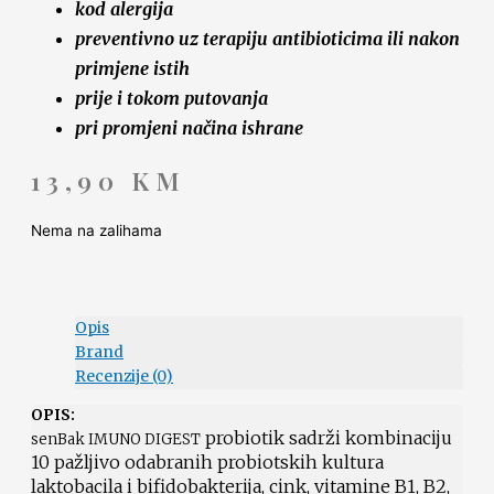
kod alergija
preventivno uz terapiju antibioticima ili nakon
primjene istih
prije i tokom putovanja
pri promjeni načina ishrane
13,90
KM
Nema na zalihama
Opis
Brand
Recenzije (0)
OPIS:
probiotik sadrži kombinaciju
senBak IMUNO DIGEST
10 pažljivo odabranih probiotskih kultura
laktobacila i bifidobakterija, cink, vitamine B1, B2,