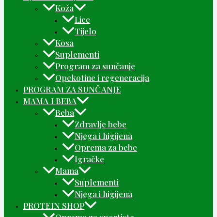
Koža
Lice
Tijelo
Kosa
Suplementi
Program za sunčanje
Opekotine i regeneracija
PROGRAM ZA SUNČANJE
MAMA I BEBA
Beba
Zdravlje bebe
Njega i higijena
Oprema za bebe
Igračke
Mama
Suplementi
Njega i higijena
PROTEIN SHOP
Oprema za sportiste