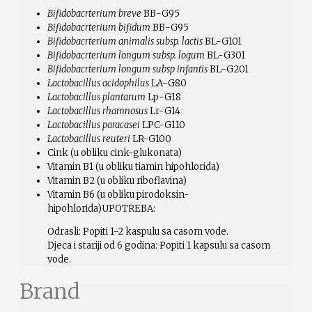
Bifidobacrterium breve
BB-G95
Bifidobacrterium bifidum
BB-G95
Bifidobacrterium animalis subsp. lactis
BL-G101
Bifidobacrterium longum subsp. logum
BL-G301
Bifidobacrterium longum subsp infantis
BL-G201
Lactobacillus acidophilus
LA-G80
Lactobacillus plantarum
Lp-G18
Lactobacillus rhamnosus
Lr-G14
Lactobacillus paracasei
LPC-G110
Lactobacillus reuteri
LR-G100
Cink (u obliku cink-glukonata)
Vitamin B1 (u obliku tiamin hipohlorida)
Vitamin B2 (u obliku riboflavina)
Vitamin B6 (u obliku pirodoksin-
hipohlorida)UPOTREBA:
Odrasli: Popiti 1-2 kaspulu sa casom vode.
Djeca i stariji od 6 godina: Popiti 1 kapsulu sa casom
vode.
Brand