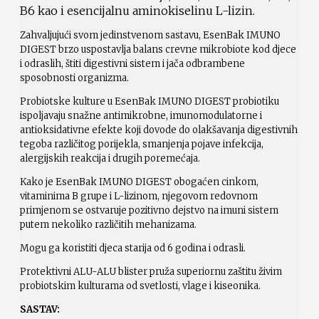
B6 kao i esencijalnu aminokiselinu L-lizin.
Zahvaljujući svom jedinstvenom sastavu, EsenBak IMUNO
DIGEST brzo uspostavlja balans crevne mikrobiote kod djece
i odraslih, štiti digestivni sistem i jača odbrambene
sposobnosti organizma.
Probiotske kulture u EsenBak IMUNO DIGEST probiotiku
ispoljavaju snažne antimikrobne, imunomodulatorne i
antioksidativne efekte koji dovode do olakšavanja digestivnih
tegoba različitog porijekla, smanjenja pojave infekcija,
alergijskih reakcija i drugih poremećaja.
Kako je EsenBak IMUNO DIGEST obogaćen cinkom,
vitaminima B grupe i L-lizinom, njegovom redovnom
primjenom se ostvaruje pozitivno dejstvo na imuni sistem
putem nekoliko različitih mehanizama.
Mogu ga koristiti djeca starija od 6 godina i odrasli.
Protektivni ALU-ALU blister pruža superiornu zaštitu živim
probiotskim kulturama od svetlosti, vlage i kiseonika.
SASTAV: