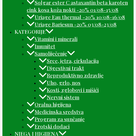
Solgar ester C astaxantin beta karoten
cink kosa koža nokti -20% 01/08-15/08
Uriage Eau thermal -20% 10/08-16/08
Uriage Bariesun -20% 03/08-23/08
KATEGORIJE
Vitamini i minerali
Imunitet
Samoliječenje
Srce, jetra, cirkulacija
Digestivni trakt
Reproduktivno zdravlje
Uho, grlo, nos
Kosti, zglobovi i mišići
Nervni sistem
Oralna higijena
Medicinska sredstva
Program za sunčanje
Erotski dodaci
NJEGA I HIGIJENA