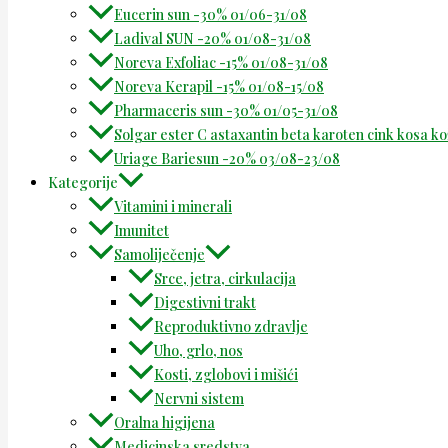
Eucerin sun -30% 01/06-31/08
Ladival SUN -20% 01/08-31/08
Noreva Exfoliac -15% 01/08-31/08
Noreva Kerapil -15% 01/08-15/08
Pharmaceris sun -30% 01/05-31/08
Solgar ester C astaxantin beta karoten cink kosa k
Uriage Bariesun -20% 03/08-23/08
Kategorije
Vitamini i minerali
Imunitet
Samoliječenje
Srce, jetra, cirkulacija
Digestivni trakt
Reproduktivno zdravlje
Uho, grlo, nos
Kosti, zglobovi i mišići
Nervni sistem
Oralna higijena
Medicinska sredstva