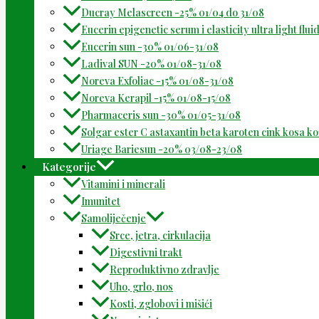
Ducray Melascreen -25% 01/04 do 31/08
Eucerin epigenetic serum i elasticity ultra light flu
Eucerin sun -30% 01/06-31/08
Ladival SUN -20% 01/08-31/08
Noreva Exfoliac -15% 01/08-31/08
Noreva Kerapil -15% 01/08-15/08
Pharmaceris sun -30% 01/05-31/08
Solgar ester C astaxantin beta karoten cink kosa k
Uriage Bariesun -20% 03/08-23/08
Kategorije
Vitamini i minerali
Imunitet
Samoliječenje
Srce, jetra, cirkulacija
Digestivni trakt
Reproduktivno zdravlje
Uho, grlo, nos
Kosti, zglobovi i mišići