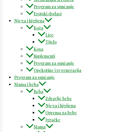
Program za sunčanje
Erotski dodaci
Njega i higijena
Koža
Lice
Tijelo
Kosa
Suplementi
Program za sunčanje
Opekotine i regeneracija
Program za sunčanje
Mama i beba
Beba
Zdravlje bebe
Njega i higijena
Oprema za bebe
Igračke
Mama