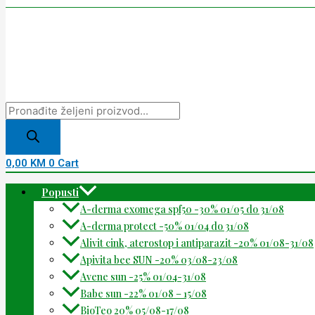
0,00
KM
0
Cart
Popusti
A-derma exomega spf50 -30% 01/05 do 31/08
A-derma protect -50% 01/04 do 31/08
Alivit cink, aterostop i antiparazit -20% 01/08-31/08
Apivita bee SUN -20% 03/08-23/08
Avene sun -25% 01/04-31/08
Babe sun -22% 01/08 – 15/08
BioTeo 20% 05/08-17/08