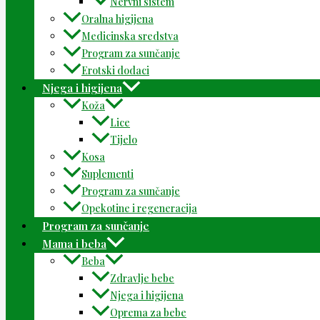
Nervni sistem
Oralna higijena
Medicinska sredstva
Program za sunčanje
Erotski dodaci
Njega i higijena
Koža
Lice
Tijelo
Kosa
Suplementi
Program za sunčanje
Opekotine i regeneracija
Program za sunčanje
Mama i beba
Beba
Zdravlje bebe
Njega i higijena
Oprema za bebe