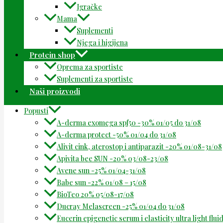
Igračke
Mama
Suplementi
Njega i higijena
Protein shop
Oprema za sportiste
Suplementi za sportiste
Naši proizvodi
Popusti
A-derma exomega spf50 -30% 01/05 do 31/08
A-derma protect -50% 01/04 do 31/08
Alivit cink, aterostop i antiparazit -20% 01/08-31/08
Apivita bee SUN -20% 03/08-23/08
Avene sun -25% 01/04-31/08
Babe sun -22% 01/08 – 15/08
BioTeo 20% 05/08-17/08
Ducray Melascreen -25% 01/04 do 31/08
Eucerin epigenetic serum i elasticity ultra light flu