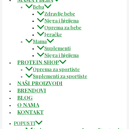
Beba
Zdravlje bebe
Njega i higijena
Oprema za bebe
Igračke
Mama
Suplementi
Njega i higijena
PROTEIN SHOP
Oprema za sportiste
Suplementi za sportiste
NAŠI PROIZVODI
BRENDOVI
BLOG
O NAMA
KONTAKT
POPUSTI