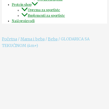
Protein shop
Oprema za sportiste
Suplementi za sportiste
Naši proizvodi
Početna
/
Mama i beba
/
Beba
/ GLODARICA SA
TEKUĆINOM (4m+)