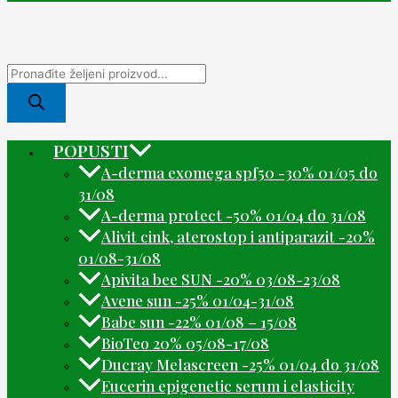
POPUSTI
A-derma exomega spf50 -30% 01/05 do
31/08
A-derma protect -50% 01/04 do 31/08
Alivit cink, aterostop i antiparazit -20%
01/08-31/08
Apivita bee SUN -20% 03/08-23/08
Avene sun -25% 01/04-31/08
Babe sun -22% 01/08 – 15/08
BioTeo 20% 05/08-17/08
Ducray Melascreen -25% 01/04 do 31/08
Eucerin epigenetic serum i elasticity