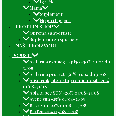
Igračke
Mama
Suplementi
Njega i higijena
PROTEIN SHOP
Oprema za sportiste
Suplementi za sportiste
NAŠI PROIZVODI
POPUSTI
A-derma exomega spf50 -30% 01/05 do
31/08
A-derma protect -50% 01/04 do 31/08
Alivit cink, aterostop i antiparazit -20%
01/08-31/08
Apivita bee SUN -20% 03/08-23/08
Avene sun -25% 01/04-31/08
Babe sun -22% 01/08 – 15/08
BioTeo 20% 05/08-17/08