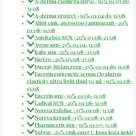
A-derma exomega spf50 -30% 01/05 do
31/08
A-derma protect -50% 01/04 do 31/08
Alivit cink, aterostop i antiparazit -20%
01/08-31/08
Apivita bee SUN -20% 03/08-23/08
Avene sun -25% 01/04-31/08
Babe sun -22% 01/08 -15/08
BioTeo -20% 05/08-17/08
Ducray Melascreen -25% 01/04 do 31/08
Eucerin epigenetic serum i hyaluron
elasticity ultra light fluid 50 ml -30% 01/08-
15/08
Eucerin sun -30% 01/06-31/08
Ladival SUN -20% 01/08-31/08
Noreva Exfoliac -15% 01/08-31/08
Noreva Kerapil -15% 01/08-15/08
Pharmaceris sun -30% 01/05-31/08
Solgar -20% cink ester C kosa koža nokti