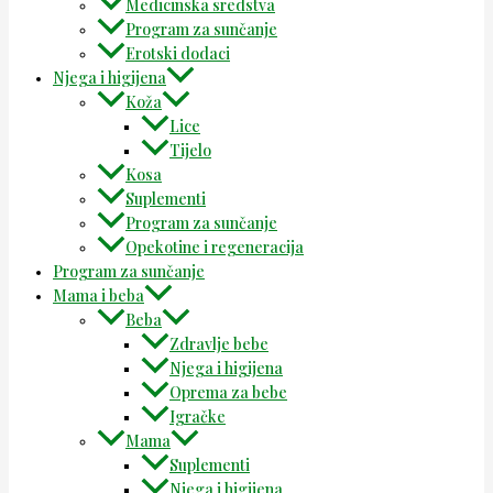
Medicinska sredstva
Program za sunčanje
Erotski dodaci
Njega i higijena
Koža
Lice
Tijelo
Kosa
Suplementi
Program za sunčanje
Opekotine i regeneracija
Program za sunčanje
Mama i beba
Beba
Zdravlje bebe
Njega i higijena
Oprema za bebe
Igračke
Mama
Suplementi
Njega i higijena