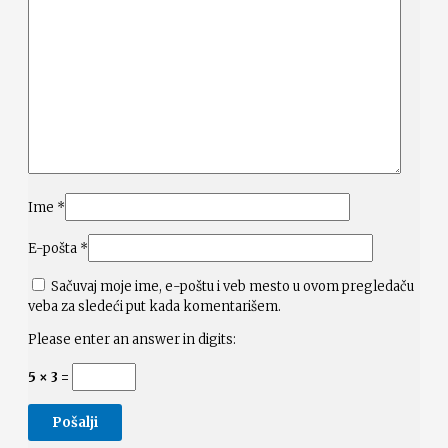
Ime
*
E-pošta
*
Sačuvaj moje ime, e-poštu i veb mesto u ovom pregledaču
veba za sledeći put kada komentarišem.
Please enter an answer in digits:
5 × 3 =