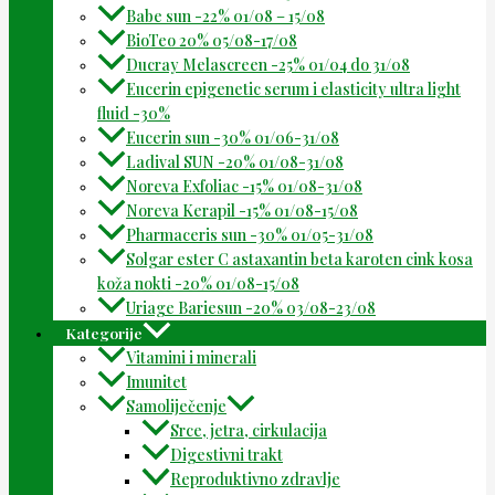
Babe sun -22% 01/08 – 15/08
BioTeo 20% 05/08-17/08
Ducray Melascreen -25% 01/04 do 31/08
Eucerin epigenetic serum i elasticity ultra light
fluid -30%
Eucerin sun -30% 01/06-31/08
Ladival SUN -20% 01/08-31/08
Noreva Exfoliac -15% 01/08-31/08
Noreva Kerapil -15% 01/08-15/08
Pharmaceris sun -30% 01/05-31/08
Solgar ester C astaxantin beta karoten cink kosa
koža nokti -20% 01/08-15/08
Uriage Bariesun -20% 03/08-23/08
Kategorije
Vitamini i minerali
Imunitet
Samoliječenje
Srce, jetra, cirkulacija
Digestivni trakt
Reproduktivno zdravlje