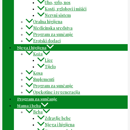
Uho, grlo, nos
Kosti, zglobovi i mišići
Nervni sistem
Oralna higijena
Medicinska sredstva
Program za sunčanje
Erotski dodaci
Njega i higijena
Koža
Lice
Tijelo
Kosa
Suplementi
Program za sunčanje
Opekotine i regeneracija
Program za sunčanje
Mama i beba
Beba
Zdravlje bebe
Njega i higijena