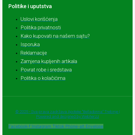
Politike i uputstva
Uslovi korišćenja
Politika privatnosti
Kako kupovati na našem sajtu?
Isporuka
Reklamacije
Zamjena kupljenih artikala
Povrat robe i sredstava
Politika o kolačićima
© 2025 - Sva prava zadržava Apoteke "Belladonna" Trebinje |
Powered and designed by Webherzz
Facebook-f
Instagram
Tiktok
Phone-alt
Envelope