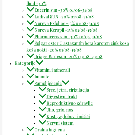
fluid -30%
Eucerin sun -30% 01/06-31/08
Ladival SUN -20% 01/08-31/08
Noreva Exfoliac -15% 01/08-31/08
Noreva Kerapil -15% 01/08-15/08
Pharmaceris sun -30% 01/05-31/08
Solgar ester C astaxantin beta karoten cink kosa
koža nokti -20% 01/08-15/08
Uriage Bariesun -20% 03/08-23/08
Kategorije
Vitamini i minerali
Imunitet
Samoliječenje
Srce, jetra, cirkulacija
Digestivni trakt
Reproduktivno zdravlje
Uho, grlo, nos
Kosti, zglobovi i mišići
Nervni sistem
Oralna higijena