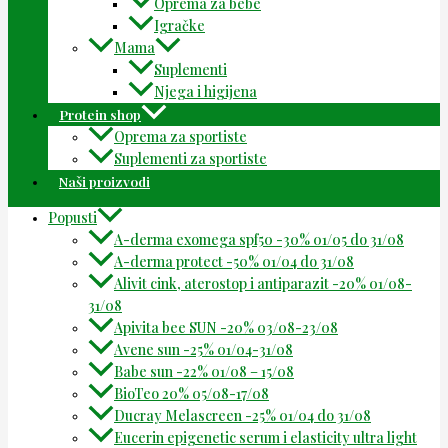
Oprema za bebe
Igračke
Mama
Suplementi
Njega i higijena
Protein shop
Oprema za sportiste
Suplementi za sportiste
Naši proizvodi
Popusti
A-derma exomega spf50 -30% 01/05 do 31/08
A-derma protect -50% 01/04 do 31/08
Alivit cink, aterostop i antiparazit -20% 01/08-
31/08
Apivita bee SUN -20% 03/08-23/08
Avene sun -25% 01/04-31/08
Babe sun -22% 01/08 – 15/08
BioTeo 20% 05/08-17/08
Ducray Melascreen -25% 01/04 do 31/08
Eucerin epigenetic serum i elasticity ultra light