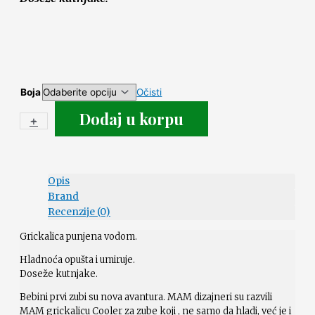
Boja
Očisti
Dodaj u korpu
+
-
Opis
Brand
Recenzije (0)
Grickalica punjena vodom.
Hladnoća opušta i umiruje.
Doseže kutnjake.
Bebini prvi zubi su nova avantura. MAM dizajneri su razvili
MAM grickalicu Cooler za zube koji , ne samo da hladi, već je i