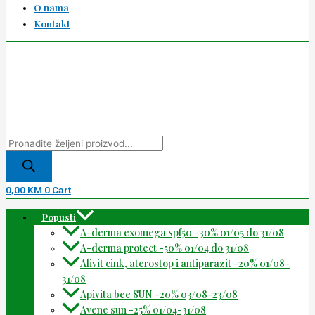
O nama
Kontakt
0,00
KM
0
Cart
Popusti
A-derma exomega spf50 -30% 01/05 do 31/08
A-derma protect -50% 01/04 do 31/08
Alivit cink, aterostop i antiparazit -20% 01/08-
31/08
Apivita bee SUN -20% 03/08-23/08
Avene sun -25% 01/04-31/08