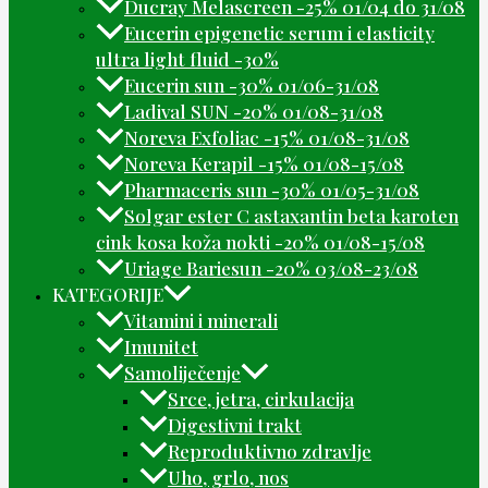
Ducray Melascreen -25% 01/04 do 31/08
Eucerin epigenetic serum i elasticity
ultra light fluid -30%
Eucerin sun -30% 01/06-31/08
Ladival SUN -20% 01/08-31/08
Noreva Exfoliac -15% 01/08-31/08
Noreva Kerapil -15% 01/08-15/08
Pharmaceris sun -30% 01/05-31/08
Solgar ester C astaxantin beta karoten
cink kosa koža nokti -20% 01/08-15/08
Uriage Bariesun -20% 03/08-23/08
KATEGORIJE
Vitamini i minerali
Imunitet
Samoliječenje
Srce, jetra, cirkulacija
Digestivni trakt
Reproduktivno zdravlje
Uho, grlo, nos