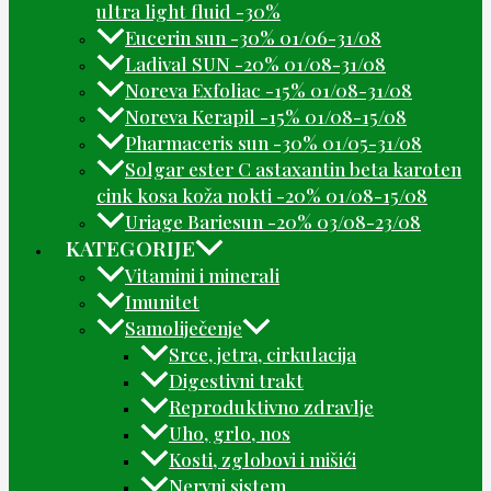
ultra light fluid -30%
Eucerin sun -30% 01/06-31/08
Ladival SUN -20% 01/08-31/08
Noreva Exfoliac -15% 01/08-31/08
Noreva Kerapil -15% 01/08-15/08
Pharmaceris sun -30% 01/05-31/08
Solgar ester C astaxantin beta karoten
cink kosa koža nokti -20% 01/08-15/08
Uriage Bariesun -20% 03/08-23/08
KATEGORIJE
Vitamini i minerali
Imunitet
Samoliječenje
Srce, jetra, cirkulacija
Digestivni trakt
Reproduktivno zdravlje
Uho, grlo, nos
Kosti, zglobovi i mišići
Nervni sistem