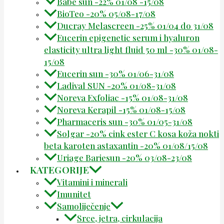
Babe sun -22% 01/08 -15/08
BioTeo -20% 05/08-17/08
Ducray Melascreen -25% 01/04 do 31/08
Eucerin epigenetic serum i hyaluron
elasticity ultra light fluid 50 ml -30% 01/08-
15/08
Eucerin sun -30% 01/06-31/08
Ladival SUN -20% 01/08-31/08
Noreva Exfoliac -15% 01/08-31/08
Noreva Kerapil -15% 01/08-15/08
Pharmaceris sun -30% 01/05-31/08
Solgar -20% cink ester C kosa koža nokti
beta karoten astaxantin -20% 01/08/15/08
Uriage Bariesun -20% 03/08-23/08
KATEGORIJE
Vitamini i minerali
Imunitet
Samoliječenje
Srce, jetra, cirkulacija