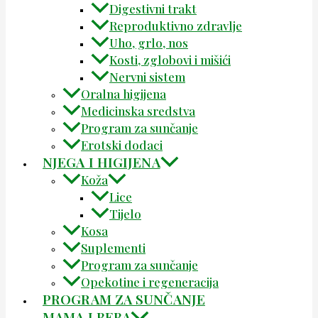
Digestivni trakt
Reproduktivno zdravlje
Uho, grlo, nos
Kosti, zglobovi i mišići
Nervni sistem
Oralna higijena
Medicinska sredstva
Program za sunčanje
Erotski dodaci
NJEGA I HIGIJENA
Koža
Lice
Tijelo
Kosa
Suplementi
Program za sunčanje
Opekotine i regeneracija
PROGRAM ZA SUNČANJE
MAMA I BEBA