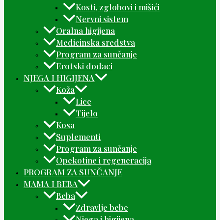
Kosti, zglobovi i mišići
Nervni sistem
Oralna higijena
Medicinska sredstva
Program za sunčanje
Erotski dodaci
NJEGA I HIGIJENA
Koža
Lice
Tijelo
Kosa
Suplementi
Program za sunčanje
Opekotine i regeneracija
PROGRAM ZA SUNČANJE
MAMA I BEBA
Beba
Zdravlje bebe
Njega i higijena