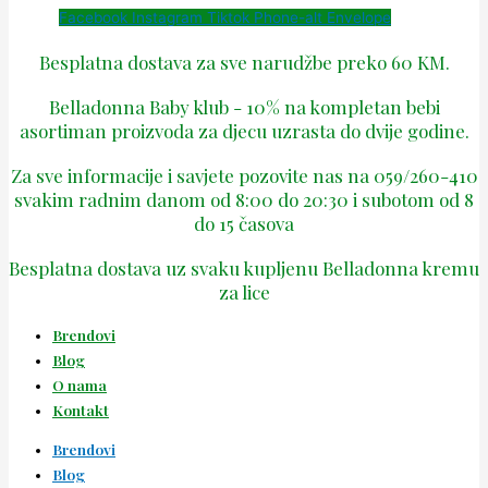
Facebook
Instagram
Tiktok
Phone-alt
Envelope
Besplatna dostava za sve narudžbe preko 60 KM.
Belladonna Baby klub - 10% na kompletan bebi
asortiman proizvoda za djecu uzrasta do dvije godine.
Za sve informacije i savjete pozovite nas na 059/260-410
svakim radnim danom od 8:00 do 20:30 i subotom od 8
do 15 časova
Besplatna dostava uz svaku kupljenu Belladonna kremu
za lice
Brendovi
Blog
O nama
Kontakt
Brendovi
Blog