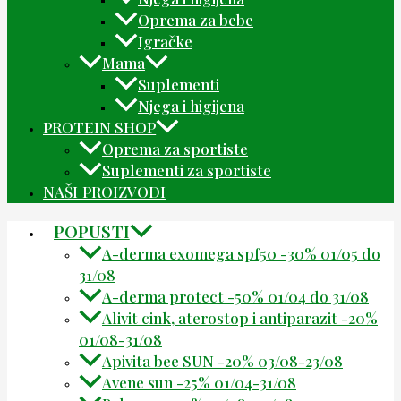
Oprema za bebe
Igračke
Mama
Suplementi
Njega i higijena
PROTEIN SHOP
Oprema za sportiste
Suplementi za sportiste
NAŠI PROIZVODI
POPUSTI
A-derma exomega spf50 -30% 01/05 do
31/08
A-derma protect -50% 01/04 do 31/08
Alivit cink, aterostop i antiparazit -20%
01/08-31/08
Apivita bee SUN -20% 03/08-23/08
Avene sun -25% 01/04-31/08