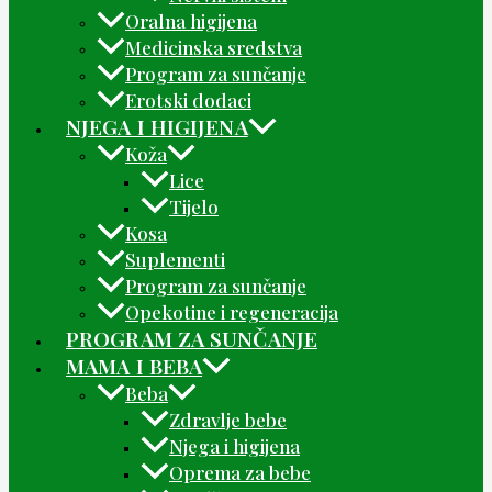
Oralna higijena
Medicinska sredstva
Program za sunčanje
Erotski dodaci
NJEGA I HIGIJENA
Koža
Lice
Tijelo
Kosa
Suplementi
Program za sunčanje
Opekotine i regeneracija
PROGRAM ZA SUNČANJE
MAMA I BEBA
Beba
Zdravlje bebe
Njega i higijena
Oprema za bebe