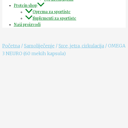
Protein shop
Oprema za sportiste
Suplementi za sportiste
Naši proizvodi
Početna
/
Samoliječenje
/
Srce, jetra, cirkulacija
/ OMEGA
3 NEURO (60 mekih kapsula)