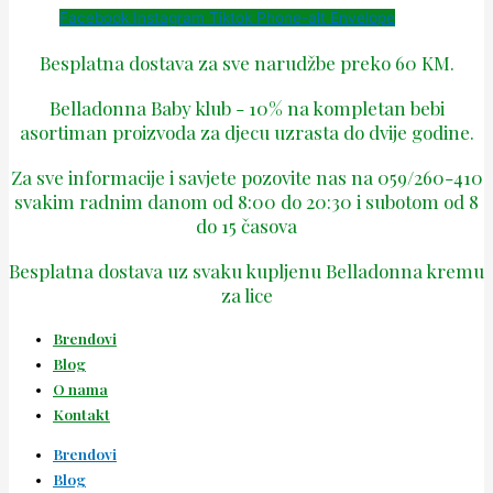
Facebook
Instagram
Tiktok
Phone-alt
Envelope
Besplatna dostava za sve narudžbe preko 60 KM.
Belladonna Baby klub - 10% na kompletan bebi
asortiman proizvoda za djecu uzrasta do dvije godine.
Za sve informacije i savjete pozovite nas na 059/260-410
svakim radnim danom od 8:00 do 20:30 i subotom od 8
do 15 časova
Besplatna dostava uz svaku kupljenu Belladonna kremu
za lice
Brendovi
Blog
O nama
Kontakt
Brendovi
Blog