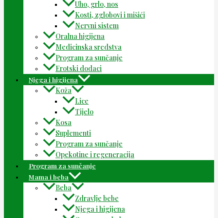
Uho, grlo, nos
Kosti, zglobovi i mišići
Nervni sistem
Oralna higijena
Medicinska sredstva
Program za sunčanje
Erotski dodaci
Njega i higijena
Koža
Lice
Tijelo
Kosa
Suplementi
Program za sunčanje
Opekotine i regeneracija
Program za sunčanje
Mama i beba
Beba
Zdravlje bebe
Njega i higijena