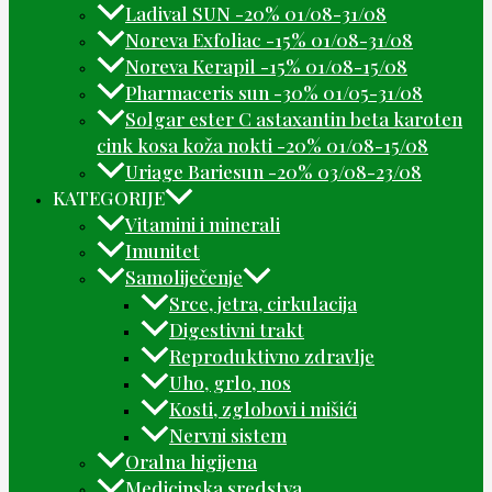
Ladival SUN -20% 01/08-31/08
Noreva Exfoliac -15% 01/08-31/08
Noreva Kerapil -15% 01/08-15/08
Pharmaceris sun -30% 01/05-31/08
Solgar ester C astaxantin beta karoten
cink kosa koža nokti -20% 01/08-15/08
Uriage Bariesun -20% 03/08-23/08
KATEGORIJE
Vitamini i minerali
Imunitet
Samoliječenje
Srce, jetra, cirkulacija
Digestivni trakt
Reproduktivno zdravlje
Uho, grlo, nos
Kosti, zglobovi i mišići
Nervni sistem
Oralna higijena
Medicinska sredstva