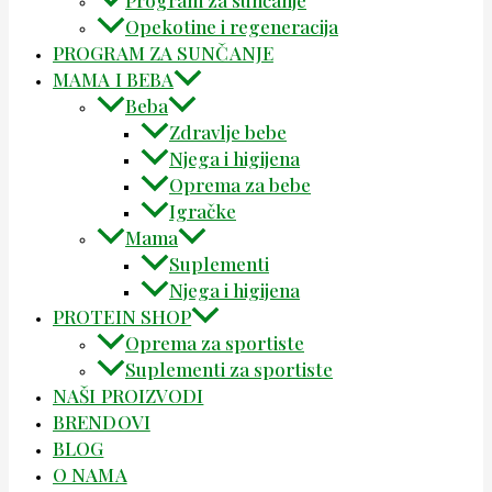
Program za sunčanje
Opekotine i regeneracija
PROGRAM ZA SUNČANJE
MAMA I BEBA
Beba
Zdravlje bebe
Njega i higijena
Oprema za bebe
Igračke
Mama
Suplementi
Njega i higijena
PROTEIN SHOP
Oprema za sportiste
Suplementi za sportiste
NAŠI PROIZVODI
BRENDOVI
BLOG
O NAMA