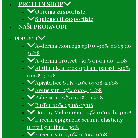
PROTEIN SHOP
Oprema za sportiste
Suplementi za sportiste
NAŠI PROIZVODI
POPUSTI
A-derma exomega spf50 -30% 01/05 do
31/08
A-derma protect -50% 01/04 do 31/08
Alivit cink, aterostop i antiparazit -20%
01/08-31/08
Apivita bee SUN -20% 03/08-23/08
Avene sun -25% 01/04-31/08
Babe sun -22% 01/08 – 15/08
BioTeo 20% 05/08-17/08
Ducray Melascreen -25% 01/04 do 31/08
Eucerin epigenetic serum i elasticity
ultra light fluid -30%
Eucerin sun -30% 01/06-31/08