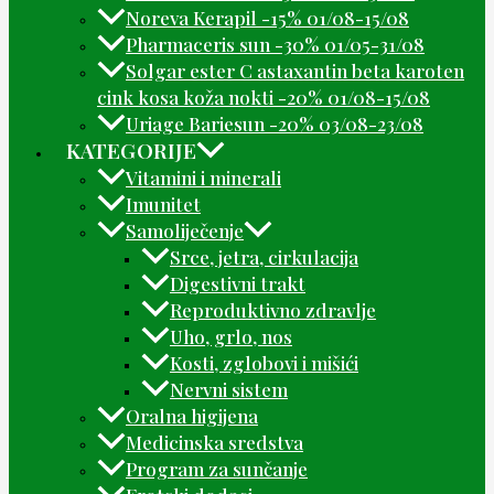
Noreva Kerapil -15% 01/08-15/08
Pharmaceris sun -30% 01/05-31/08
Solgar ester C astaxantin beta karoten
cink kosa koža nokti -20% 01/08-15/08
Uriage Bariesun -20% 03/08-23/08
KATEGORIJE
Vitamini i minerali
Imunitet
Samoliječenje
Srce, jetra, cirkulacija
Digestivni trakt
Reproduktivno zdravlje
Uho, grlo, nos
Kosti, zglobovi i mišići
Nervni sistem
Oralna higijena
Medicinska sredstva
Program za sunčanje