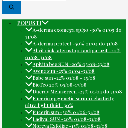
POPUSTI
A-derma exomega spf50 -30% 01/05 do
31/08
A-derma protect -50% 01/04 do 31/08
Alivit cink, aterostop i antiparazit -20%
01/08-31/08
Apivita bee SUN -20% 03/08-23/08
Avene sun -25% 01/04-31/08
Babe sun -22% 01/08 – 15/08
BioTeo 20% 05/08-17/08
Ducray Melascreen -25% 01/04 do 31/08
Eucerin epigenetic serum i elasticity
ultra light fluid -30%
Eucerin sun -30% 01/06-31/08
Ladival SUN -20% 01/08-31/08
Noreva Exfoliac -15% 01/08-31/08