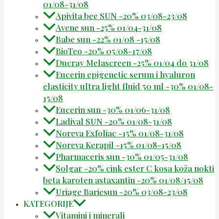
01/08-31/08
Apivita bee SUN -20% 03/08-23/08
Avene sun -25% 01/04-31/08
Babe sun -22% 01/08 -15/08
BioTeo -20% 05/08-17/08
Ducray Melascreen -25% 01/04 do 31/08
Eucerin epigenetic serum i hyaluron
elasticity ultra light fluid 50 ml -30% 01/08-
15/08
Eucerin sun -30% 01/06-31/08
Ladival SUN -20% 01/08-31/08
Noreva Exfoliac -15% 01/08-31/08
Noreva Kerapil -15% 01/08-15/08
Pharmaceris sun -30% 01/05-31/08
Solgar -20% cink ester C kosa koža nokti
beta karoten astaxantin -20% 01/08/15/08
Uriage Bariesun -20% 03/08-23/08
KATEGORIJE
Vitamini i minerali