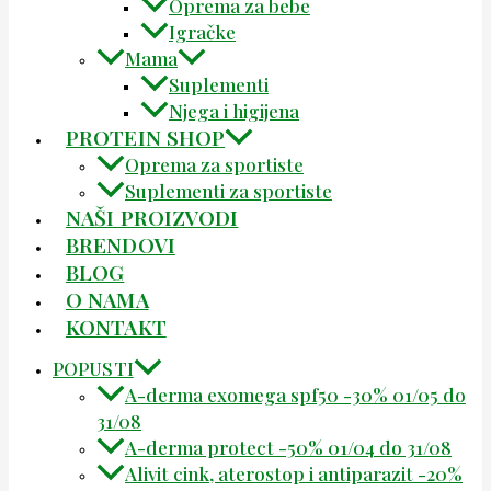
Oprema za bebe
Igračke
Mama
Suplementi
Njega i higijena
PROTEIN SHOP
Oprema za sportiste
Suplementi za sportiste
NAŠI PROIZVODI
BRENDOVI
BLOG
O NAMA
KONTAKT
POPUSTI
A-derma exomega spf50 -30% 01/05 do
31/08
A-derma protect -50% 01/04 do 31/08
Alivit cink, aterostop i antiparazit -20%