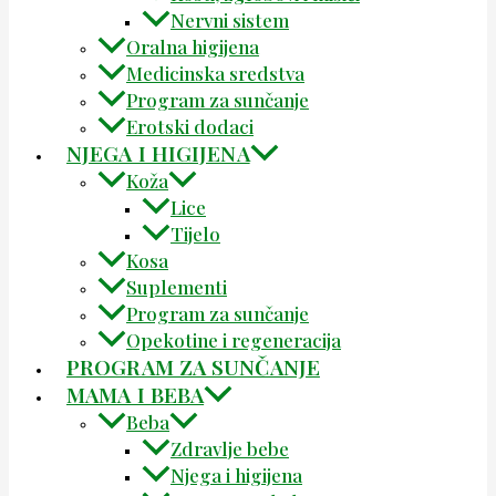
Nervni sistem
Oralna higijena
Medicinska sredstva
Program za sunčanje
Erotski dodaci
NJEGA I HIGIJENA
Koža
Lice
Tijelo
Kosa
Suplementi
Program za sunčanje
Opekotine i regeneracija
PROGRAM ZA SUNČANJE
MAMA I BEBA
Beba
Zdravlje bebe
Njega i higijena