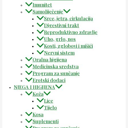
Imunitet
Samoliječenje
Srce, jetra, cirkulacija
Digestivni trakt
Reproduktivno zdravlje
Uho, grlo, nos
Kosti, zglobovi i mišići
Nervni sistem
Oralna higijena
Medicinska sredstva
Program za sunčanje
Erotski dodaci
NJEGA I HIGIJENA
Koža
Lice
Tijelo
Kosa
Suplementi