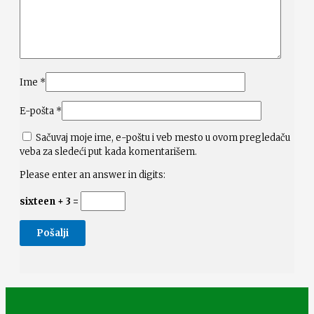
Ime
*
E-pošta
*
Sačuvaj moje ime, e-poštu i veb mesto u ovom pregledaču
veba za sledeći put kada komentarišem.
Please enter an answer in digits:
sixteen + 3 =