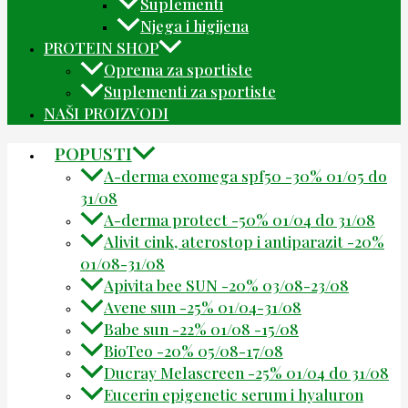
Suplementi
Njega i higijena
PROTEIN SHOP
Oprema za sportiste
Suplementi za sportiste
NAŠI PROIZVODI
POPUSTI
A-derma exomega spf50 -30% 01/05 do
31/08
A-derma protect -50% 01/04 do 31/08
Alivit cink, aterostop i antiparazit -20%
01/08-31/08
Apivita bee SUN -20% 03/08-23/08
Avene sun -25% 01/04-31/08
Babe sun -22% 01/08 -15/08
BioTeo -20% 05/08-17/08
Ducray Melascreen -25% 01/04 do 31/08
Eucerin epigenetic serum i hyaluron