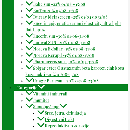
Babe sun -22% 01/08 – 15/08
BioTeo 20% 05/08-17/08
Ducray Melascreen -25% 01/04 do 31/08
Eucerin epigenetic serum i elasticity ultra light
fluid -30%
Eucerin sun -30% 01/06-31/08
Ladival SUN -20% 01/08-31/08
Noreva Exfoliac -15% 01/08-31/08
Noreva Kerapil -15% 01/08-15/08
Pharmaceris sun -30% 01/05-31/08
Solgar ester C astaxantin beta karoten cink kosa
koža nokti -20% 01/08-15/08
Uriage Bariesun -20% 03/08-23/08
Kategorije
Vitamini i minerali
Imunitet
Samoliječenje
Srce, jetra, cirkulacija
Digestivni trakt
Reproduktivno zdravlje