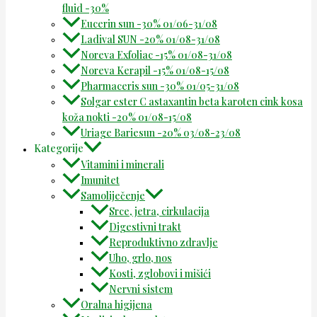
fluid -30%
Eucerin sun -30% 01/06-31/08
Ladival SUN -20% 01/08-31/08
Noreva Exfoliac -15% 01/08-31/08
Noreva Kerapil -15% 01/08-15/08
Pharmaceris sun -30% 01/05-31/08
Solgar ester C astaxantin beta karoten cink kosa
koža nokti -20% 01/08-15/08
Uriage Bariesun -20% 03/08-23/08
Kategorije
Vitamini i minerali
Imunitet
Samoliječenje
Srce, jetra, cirkulacija
Digestivni trakt
Reproduktivno zdravlje
Uho, grlo, nos
Kosti, zglobovi i mišići
Nervni sistem
Oralna higijena