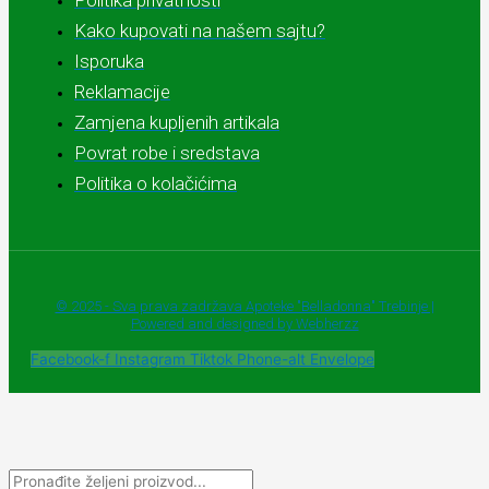
Politika privatnosti
Kako kupovati na našem sajtu?
Isporuka
Reklamacije
Zamjena kupljenih artikala
Povrat robe i sredstava
Politika o kolačićima
© 2025 - Sva prava zadržava Apoteke "Belladonna" Trebinje |
Powered and designed by Webherzz
Facebook-f
Instagram
Tiktok
Phone-alt
Envelope