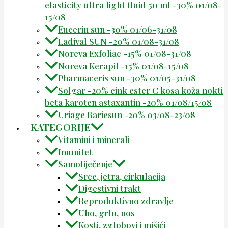
elasticity ultra light fluid 50 ml -30% 01/08-
15/08
Eucerin sun -30% 01/06-31/08
Ladival SUN -20% 01/08-31/08
Noreva Exfoliac -15% 01/08-31/08
Noreva Kerapil -15% 01/08-15/08
Pharmaceris sun -30% 01/05-31/08
Solgar -20% cink ester C kosa koža nokti
beta karoten astaxantin -20% 01/08/15/08
Uriage Bariesun -20% 03/08-23/08
KATEGORIJE
Vitamini i minerali
Imunitet
Samoliječenje
Srce, jetra, cirkulacija
Digestivni trakt
Reproduktivno zdravlje
Uho, grlo, nos
Kosti, zglobovi i mišići