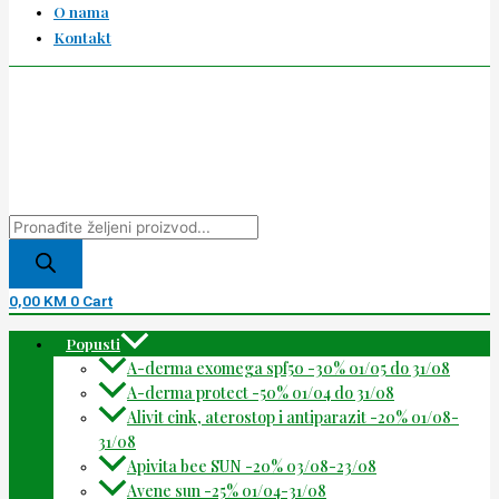
O nama
Kontakt
0,00
KM
0
Cart
Popusti
A-derma exomega spf50 -30% 01/05 do 31/08
A-derma protect -50% 01/04 do 31/08
Alivit cink, aterostop i antiparazit -20% 01/08-
31/08
Apivita bee SUN -20% 03/08-23/08
Avene sun -25% 01/04-31/08