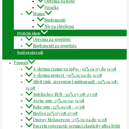
Oprema za bebe
Igračke
Mama
Suplementi
Njega i higijena
Protein shop
Oprema za sportiste
Suplementi za sportiste
Naši proizvodi
Popusti
A-derma exomega spf50 -30% 01/05 do 31/08
A-derma protect -50% 01/04 do 31/08
Alivit cink, aterostop i antiparazit -20% 01/08-
31/08
Apivita bee SUN -20% 03/08-23/08
Avene sun -25% 01/04-31/08
Babe sun -22% 01/08 – 15/08
BioTeo 20% 05/08-17/08
Ducray Melascreen -25% 01/04 do 31/08
Eucerin epigenetic serum i elasticity ultra light