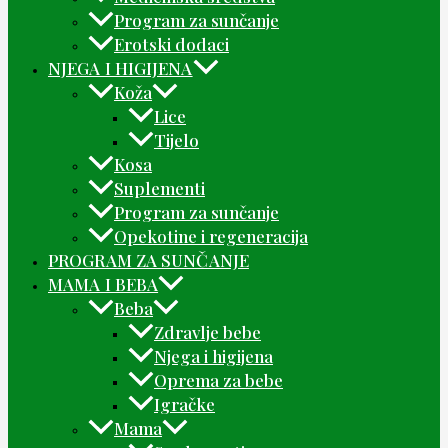
Program za sunčanje
Erotski dodaci
NJEGA I HIGIJENA
Koža
Lice
Tijelo
Kosa
Suplementi
Program za sunčanje
Opekotine i regeneracija
PROGRAM ZA SUNČANJE
MAMA I BEBA
Beba
Zdravlje bebe
Njega i higijena
Oprema za bebe
Igračke
Mama