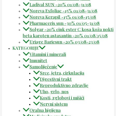
Ladival SUN -20% 01/08-31/08
Noreva Exfoliac -15% 01/08-31/08
Noreva Kerapil -15% 01/08-15/08
Pharmaceris sun -30% 01/05-31/08
Solgar -20% cink ester C kosa koža nokti
beta karoten astaxantin -20% 01/08/15/08
Uriage Bariesun -20% 03/08-23/08
KATEGORIJE
Vitamini i minerali
Imunitet
Samoliječenje
Srce, jetra, cirkulacija
Digestivni trakt
Reproduktivno zdravlje
Uho, grlo, nos
Kosti, zglobovi i mišići
Nervni sistem
Oralna higijena