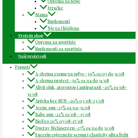
Oprema za bebe
Igračke
Mama
Suplementi
Njega i higijena
Protein shop
Oprema za sportiste
Suplementi za sportiste
Naši proizvodi
Popusti
A-derma exomega spf50 -30% 01/05 do 31/08
A-derma protect -50% 01/04 do 31/08
Alivit cink, aterostop i antiparazit -20% 01/08-
31/08
Apivita bee SUN -20% 03/08-23/08
Avene sun -25% 01/04-31/08
Babe sun -22% 01/08 – 15/08
BioTeo 20% 05/08-17/08
Ducray Melascreen -25% 01/04 do 31/08
Eucerin epigenetic serum i elasticity ultra light