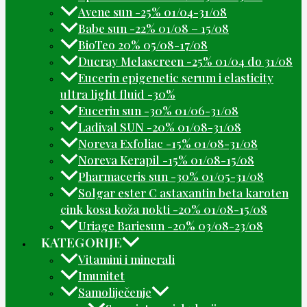
Avene sun -25% 01/04-31/08
Babe sun -22% 01/08 – 15/08
BioTeo 20% 05/08-17/08
Ducray Melascreen -25% 01/04 do 31/08
Eucerin epigenetic serum i elasticity
ultra light fluid -30%
Eucerin sun -30% 01/06-31/08
Ladival SUN -20% 01/08-31/08
Noreva Exfoliac -15% 01/08-31/08
Noreva Kerapil -15% 01/08-15/08
Pharmaceris sun -30% 01/05-31/08
Solgar ester C astaxantin beta karoten
cink kosa koža nokti -20% 01/08-15/08
Uriage Bariesun -20% 03/08-23/08
KATEGORIJE
Vitamini i minerali
Imunitet
Samoliječenje