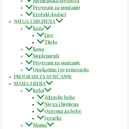
Medicinska sredstva
Program za sunčanje
Erotski dodaci
NJEGA I HIGIJENA
Koža
Lice
Tijelo
Kosa
Suplementi
Program za sunčanje
Opekotine i regeneracija
PROGRAM ZA SUNČANJE
MAMA I BEBA
Beba
Zdravlje bebe
Njega i higijena
Oprema za bebe
Igračke
Mama