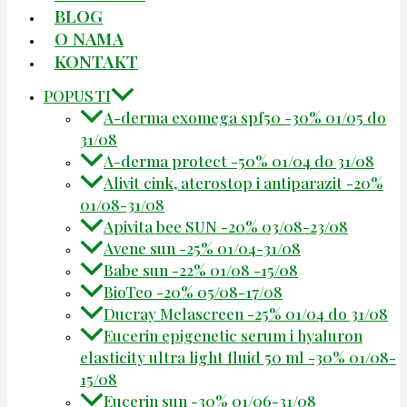
BLOG
O NAMA
KONTAKT
POPUSTI
A-derma exomega spf50 -30% 01/05 do
31/08
A-derma protect -50% 01/04 do 31/08
Alivit cink, aterostop i antiparazit -20%
01/08-31/08
Apivita bee SUN -20% 03/08-23/08
Avene sun -25% 01/04-31/08
Babe sun -22% 01/08 -15/08
BioTeo -20% 05/08-17/08
Ducray Melascreen -25% 01/04 do 31/08
Eucerin epigenetic serum i hyaluron
elasticity ultra light fluid 50 ml -30% 01/08-
15/08
Eucerin sun -30% 01/06-31/08