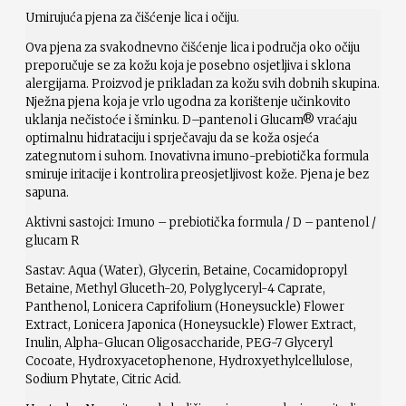
Umirujuća pjena za čišćenje lica i očiju.
Ova pjena za svakodnevno čišćenje lica i područja oko očiju
preporučuje se za kožu koja je posebno osjetljiva i sklona
alergijama. Proizvod je prikladan za kožu svih dobnih skupina.
Nježna pjena koja je vrlo ugodna za korištenje učinkovito
uklanja nečistoće i šminku. D–pantenol i Glucam® vraćaju
optimalnu hidrataciju i sprječavaju da se koža osjeća
zategnutom i suhom. Inovativna imuno-prebiotička formula
smiruje iritacije i kontrolira preosjetljivost kože. Pjena je bez
sapuna.
Aktivni sastojci: Imuno – prebiotička formula / D – pantenol /
glucam R
Sastav: Aqua (Water), Glycerin, Betaine, Cocamidopropyl
Betaine, Methyl Gluceth-20, Polyglyceryl-4 Caprate,
Panthenol, Lonicera Caprifolium (Honeysuckle) Flower
Extract, Lonicera Japonica (Honeysuckle) Flower Extract,
Inulin, Alpha-Glucan Oligosaccharide, PEG-7 Glyceryl
Cocoate, Hydroxyacetophenone, Hydroxyethylcellulose,
Sodium Phytate, Citric Acid.