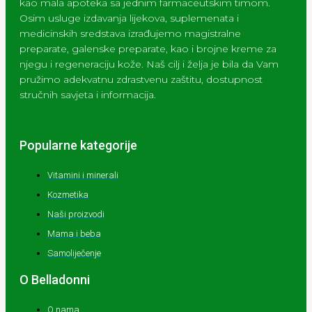
kao mala apoteka sa jednim farmaceutskim timom.
Osim usluge izdavanja lijekova, suplemenata i
medicinskih sredstava izrađujemo magistralne
preparate, galenske preparate, kao i brojne kreme za
njegu i regeneraciju kože. Naš cilj i želja je bila da Vam
pružimo adekvatnu zdrastvenu zaštitu, dostupnost
stručnih savjeta i informacija.
Popularne kategorije
Vitamini i minerali
Kozmetika
Naši proizvodi
Mama i beba
Samoliječenje
O Belladonni
O nama