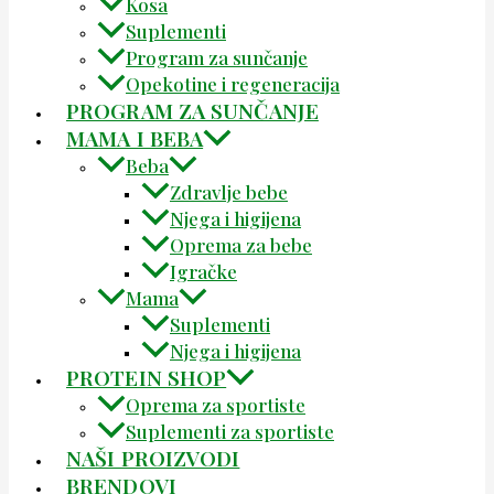
Kosa
Suplementi
Program za sunčanje
Opekotine i regeneracija
PROGRAM ZA SUNČANJE
MAMA I BEBA
Beba
Zdravlje bebe
Njega i higijena
Oprema za bebe
Igračke
Mama
Suplementi
Njega i higijena
PROTEIN SHOP
Oprema za sportiste
Suplementi za sportiste
NAŠI PROIZVODI
BRENDOVI