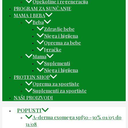
Opekotine i regeneracija
PROGRAM ZA SUNČANJE
MAMA I BEBA
Beba
Zdravlje bebe
Njega i higijena
Oprema za bebe
Igračke
Mama
Suplementi
Njega i higijena
PROTEIN SHOP
Oprema za sportiste
Suplementi za sportiste
NAŠI PROIZVODI
POPUSTI
A-derma exomega spf50 -30% 01/05 do
31/08