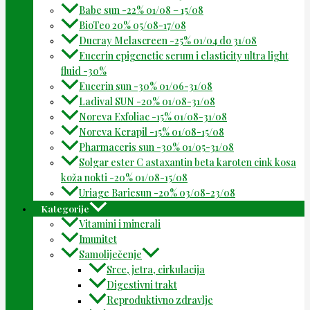
Babe sun -22% 01/08 – 15/08
BioTeo 20% 05/08-17/08
Ducray Melascreen -25% 01/04 do 31/08
Eucerin epigenetic serum i elasticity ultra light
fluid -30%
Eucerin sun -30% 01/06-31/08
Ladival SUN -20% 01/08-31/08
Noreva Exfoliac -15% 01/08-31/08
Noreva Kerapil -15% 01/08-15/08
Pharmaceris sun -30% 01/05-31/08
Solgar ester C astaxantin beta karoten cink kosa
koža nokti -20% 01/08-15/08
Uriage Bariesun -20% 03/08-23/08
Kategorije
Vitamini i minerali
Imunitet
Samoliječenje
Srce, jetra, cirkulacija
Digestivni trakt
Reproduktivno zdravlje