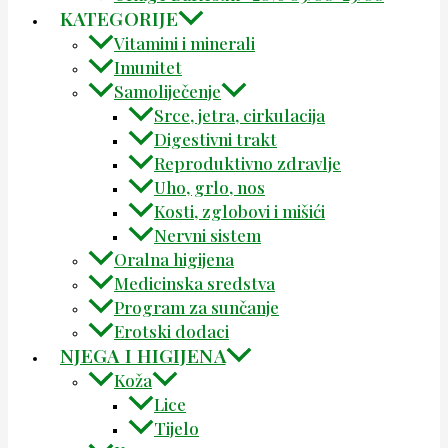
KATEGORIJE
Vitamini i minerali
Imunitet
Samoliječenje
Srce, jetra, cirkulacija
Digestivni trakt
Reproduktivno zdravlje
Uho, grlo, nos
Kosti, zglobovi i mišići
Nervni sistem
Oralna higijena
Medicinska sredstva
Program za sunčanje
Erotski dodaci
NJEGA I HIGIJENA
Koža
Lice
Tijelo