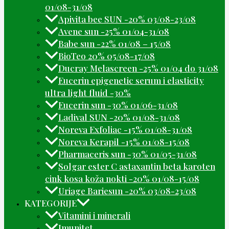
01/08-31/08
Apivita bee SUN -20% 03/08-23/08
Avene sun -25% 01/04-31/08
Babe sun -22% 01/08 – 15/08
BioTeo 20% 05/08-17/08
Ducray Melascreen -25% 01/04 do 31/08
Eucerin epigenetic serum i elasticity
ultra light fluid -30%
Eucerin sun -30% 01/06-31/08
Ladival SUN -20% 01/08-31/08
Noreva Exfoliac -15% 01/08-31/08
Noreva Kerapil -15% 01/08-15/08
Pharmaceris sun -30% 01/05-31/08
Solgar ester C astaxantin beta karoten
cink kosa koža nokti -20% 01/08-15/08
Uriage Bariesun -20% 03/08-23/08
KATEGORIJE
Vitamini i minerali
Imunitet