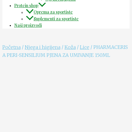
Protein shop
Oprema za sportiste
Suplementi za sportiste
Naši proizvodi
Početna
/
Njega i higijena
/
Koža
/
Lice
/ PHARMACERIS
A PERI-SENSILIUM PJENA ZA UMIVANJE 150ML