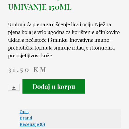
UMIVANJE 150ML
Umirujuća pjena za čišćenje lica i očiju. Nježna
pjena koja je vrlo ugodna za korištenje učinkovito
uklanja nečistoće i šminku. Inovativna imuno-
prebiotička formula smiruje iritacije i kontrolira
preosjetljivost kože
31,50
KM
Dodaj u korpu
+
-
Opis
Brand
Recenzije (0)