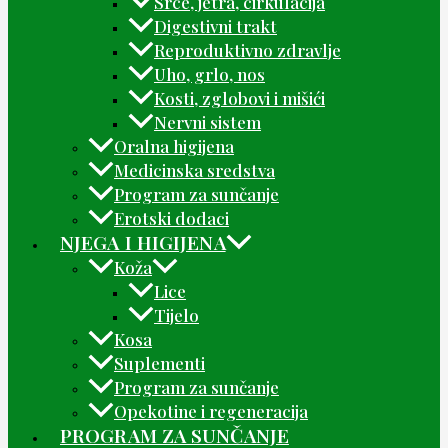
Srce, jetra, cirkulacija
Digestivni trakt
Reproduktivno zdravlje
Uho, grlo, nos
Kosti, zglobovi i mišići
Nervni sistem
Oralna higijena
Medicinska sredstva
Program za sunčanje
Erotski dodaci
NJEGA I HIGIJENA
Koža
Lice
Tijelo
Kosa
Suplementi
Program za sunčanje
Opekotine i regeneracija
PROGRAM ZA SUNČANJE