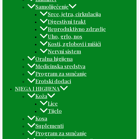
Samoliječenje
Srce, jetra, cirkulacija
Digestivni trakt
Reproduktivno zdravlje
Uho, grlo, nos
Kosti, zglobovi i mišići
Nervni sistem
Oralna higijena
Medicinska sredstva
Program za sunčanje
Erotski dodaci
NJEGA I HIGIJENA
Koža
Lice
Tijelo
Kosa
Suplementi
Program za sunčanje