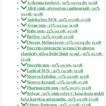
A-derma protect -50% 01/04 do 31/08
Alivit cink, aterostop i antiparazit -20%
01/08-31/08
Apivita bee SUN -20% 03/08-23/08
Avene sun -25% 01/04-31/08
Babe sun -22% 01/08 -15/08
BioTeo -20% 05/08-17/08
Ducray Melascreen -25% 01/04 do 31/08
Eucerin epigenetic serum i hyaluron
elasticity ultra light fluid 50 ml -30% 01/08-
15/08
Eucerin sun -30% 01/06-31/08
Ladival SUN -20% 01/08-31/08
Noreva Exfoliac -15% 01/08-31/08
Noreva Kerapil -15% 01/08-15/08
Pharmaceris sun -30% 01/05-31/08
Solgar -20% cink ester C kosa koža nokti
beta karoten astaxantin -20% 01/08/15/08
Uriage Bariesun -20% 03/08-23/08