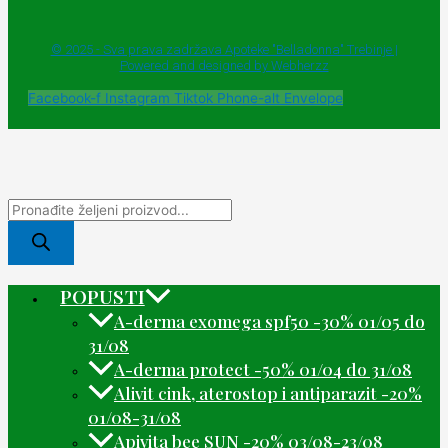
© 2025 - Sva prava zadržava Apoteke "Belladonna" Trebinje |
Powered and designed by Webherzz
Facebook-f
Instagram
Tiktok
Phone-alt
Envelope
POPUSTI
A-derma exomega spf50 -30% 01/05 do
31/08
A-derma protect -50% 01/04 do 31/08
Alivit cink, aterostop i antiparazit -20%
01/08-31/08
Apivita bee SUN -20% 03/08-23/08