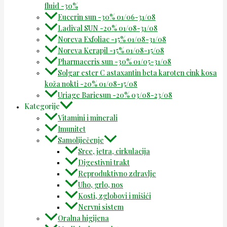
fluid -30%
Eucerin sun -30% 01/06-31/08
Ladival SUN -20% 01/08-31/08
Noreva Exfoliac -15% 01/08-31/08
Noreva Kerapil -15% 01/08-15/08
Pharmaceris sun -30% 01/05-31/08
Solgar ester C astaxantin beta karoten cink kosa
koža nokti -20% 01/08-15/08
Uriage Bariesun -20% 03/08-23/08
Kategorije
Vitamini i minerali
Imunitet
Samoliječenje
Srce, jetra, cirkulacija
Digestivni trakt
Reproduktivno zdravlje
Uho, grlo, nos
Kosti, zglobovi i mišići
Nervni sistem
Oralna higijena