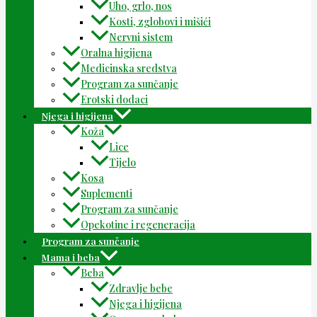
Uho, grlo, nos
Kosti, zglobovi i mišići
Nervni sistem
Oralna higijena
Medicinska sredstva
Program za sunčanje
Erotski dodaci
Njega i higijena
Koža
Lice
Tijelo
Kosa
Suplementi
Program za sunčanje
Opekotine i regeneracija
Program za sunčanje
Mama i beba
Beba
Zdravlje bebe
Njega i higijena