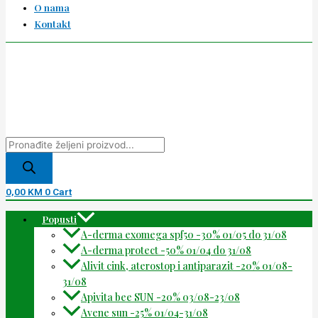
O nama
Kontakt
0,00
KM
0
Cart
Popusti
A-derma exomega spf50 -30% 01/05 do 31/08
A-derma protect -50% 01/04 do 31/08
Alivit cink, aterostop i antiparazit -20% 01/08-
31/08
Apivita bee SUN -20% 03/08-23/08
Avene sun -25% 01/04-31/08