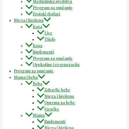
Medicinska sredstva
Program za sunčanje
Erotski dodaci
Njega i higijena
Koža
Lice
Tijelo
Kosa
Suplementi
Program za sunčanje
Opekotine i regeneracija
Program za sunčanje
Mama i beba
Beba
Zdravlje bebe
Njega i higijena
Oprema za bebe
Igračke
Mama
Suplementi
Njega i higijena