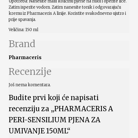
Upotreba: Nanesite malu količinu pjene na ruku i operite lice.
Zatim isperite vodom. Zatim nanesite tonik i odgovarajuću
kremu iz Pharmaceris A linije. Koristite svakodnevno ujutro i
prije spavanja.
Veličina: 150 ml
Brand
Pharmaceris
Recenzije
Još nema komentara.
Budite prvi koji će napisati
recenziju za „PHARMACERIS A
PERI-SENSILIUM PJENA ZA
UMIVANJE 150ML“