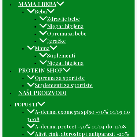
MAMA I BEBA
Beba
Zdravlje bebe
Njega i higijena
Oprema za bebe
Igračke
Mama
Suplementi
Njega i higijena
PROTEIN SHOP
Oprema za sportiste
Suplementi za sportiste
NAŠI PROIZVODI
POPUSTI
A-derma exomega spf50 -30% 01/05 do
31/08
A-derma protect -50% 01/04 do 31/08
Alivit cink, aterostop i antiparazit -20%