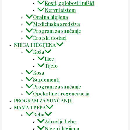
Kosti, zglobovi i mišići
Nervni sistem
Oralna higijena
Medicinska sredstva
Program za sunčanje
Erotski dodaci
NJEGA I HIGIJENA
Koža
Lice
Tijelo
Kosa
Suplementi
Program za sunčanje
Opekotine i regeneracija
PROGRAM ZA SUNČANJE
MAMA I BEBA
Beba
Zdravlje bebe
Njega i higijena