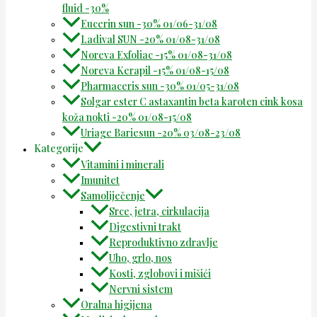
fluid -30%
Eucerin sun -30% 01/06-31/08
Ladival SUN -20% 01/08-31/08
Noreva Exfoliac -15% 01/08-31/08
Noreva Kerapil -15% 01/08-15/08
Pharmaceris sun -30% 01/05-31/08
Solgar ester C astaxantin beta karoten cink kosa
koža nokti -20% 01/08-15/08
Uriage Bariesun -20% 03/08-23/08
Kategorije
Vitamini i minerali
Imunitet
Samoliječenje
Srce, jetra, cirkulacija
Digestivni trakt
Reproduktivno zdravlje
Uho, grlo, nos
Kosti, zglobovi i mišići
Nervni sistem
Oralna higijena