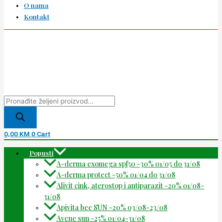
O nama
Kontakt
0,00
KM
0
Cart
Popusti
A-derma exomega spf50 -30% 01/05 do 31/08
A-derma protect -50% 01/04 do 31/08
Alivit cink, aterostop i antiparazit -20% 01/08-
31/08
Apivita bee SUN -20% 03/08-23/08
Avene sun -25% 01/04-31/08