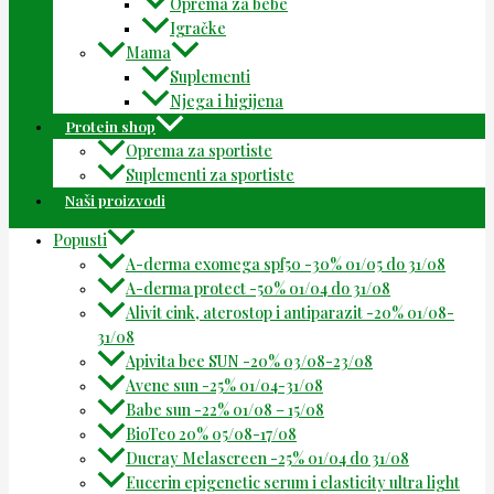
Oprema za bebe
Igračke
Mama
Suplementi
Njega i higijena
Protein shop
Oprema za sportiste
Suplementi za sportiste
Naši proizvodi
Popusti
A-derma exomega spf50 -30% 01/05 do 31/08
A-derma protect -50% 01/04 do 31/08
Alivit cink, aterostop i antiparazit -20% 01/08-
31/08
Apivita bee SUN -20% 03/08-23/08
Avene sun -25% 01/04-31/08
Babe sun -22% 01/08 – 15/08
BioTeo 20% 05/08-17/08
Ducray Melascreen -25% 01/04 do 31/08
Eucerin epigenetic serum i elasticity ultra light