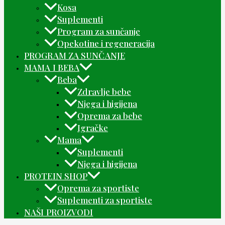
Kosa
Suplementi
Program za sunčanje
Opekotine i regeneracija
PROGRAM ZA SUNČANJE
MAMA I BEBA
Beba
Zdravlje bebe
Njega i higijena
Oprema za bebe
Igračke
Mama
Suplementi
Njega i higijena
PROTEIN SHOP
Oprema za sportiste
Suplementi za sportiste
NAŠI PROIZVODI