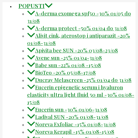
POPUSTI
A-derma exomega spf50 -30% 01/05 do
31/08
A-derma protect -50% 01/04 do 31/08
Alivit cink, aterostop i antiparazit -20%
01/08-31/08
Apivita bee SUN -20% 03/08-23/08
Avene sun -25% 01/04-31/08
Babe sun -22% 01/08 -15/08
BioTeo -20% 05/08-17/08
Ducray Melascreen -25% 01/04 do 31/08
Eucerin epigenetic serum i hyaluron
elasticity ultra light fluid 50 ml -30% 01/08-
15/08
Eucerin sun -30% 01/06-31/08
Ladival SUN -20% 01/08-31/08
Noreva Exfoliac -15% 01/08-31/08
Noreva Kerapil -15% 01/08-15/08