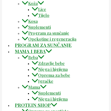
Koža
Lice
Tijelo
Kosa
Suplementi
Program za sunčanje
Opekotine i regeneracija
PROGRAM ZA SUNČANJE
MAMA I BEBA
Beba
Zdravlje bebe
Njega i higijena
Oprema za bebe
Igračke
Mama
Suplementi
Njega i higijena
PROTEIN SHOP
Oprema za sportiste