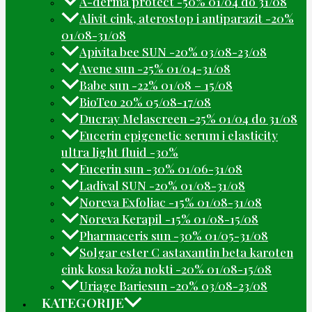
A-derma protect -50% 01/04 do 31/08
Alivit cink, aterostop i antiparazit -20%
01/08-31/08
Apivita bee SUN -20% 03/08-23/08
Avene sun -25% 01/04-31/08
Babe sun -22% 01/08 – 15/08
BioTeo 20% 05/08-17/08
Ducray Melascreen -25% 01/04 do 31/08
Eucerin epigenetic serum i elasticity
ultra light fluid -30%
Eucerin sun -30% 01/06-31/08
Ladival SUN -20% 01/08-31/08
Noreva Exfoliac -15% 01/08-31/08
Noreva Kerapil -15% 01/08-15/08
Pharmaceris sun -30% 01/05-31/08
Solgar ester C astaxantin beta karoten
cink kosa koža nokti -20% 01/08-15/08
Uriage Bariesun -20% 03/08-23/08
KATEGORIJE