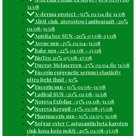
31/08
A-derma protect -50% 01/04 do 31/08
Alivit cink, aterostop i antiparazit -20%
01/08-31/08
Apivita bee SUN -20% 03/08-23/08
Avene sun -25% 01/04-31/08
Babe sun -22% 01/08 – 15/08
BioTeo 20% 05/08-17/08
Ducray Melascreen -25% 01/04 do 31/08
Eucerin epigenetic serum i elasticity
ultra light fluid -30%
Eucerin sun -30% 01/06-31/08
Ladival SUN -20% 01/08-31/08
Noreva Exfoliac -15% 01/08-31/08
Noreva Kerapil -15% 01/08-15/08
Pharmaceris sun -30% 01/05-31/08
Solgar ester C astaxantin beta karoten
cink kosa koža nokti -20% 01/08-15/08