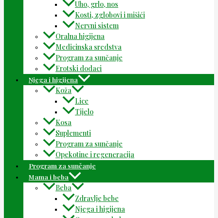
Uho, grlo, nos
Kosti, zglobovi i mišići
Nervni sistem
Oralna higijena
Medicinska sredstva
Program za sunčanje
Erotski dodaci
Njega i higijena
Koža
Lice
Tijelo
Kosa
Suplementi
Program za sunčanje
Opekotine i regeneracija
Program za sunčanje
Mama i beba
Beba
Zdravlje bebe
Njega i higijena