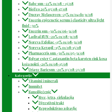
Babe sun -22% 01/08 – 15/08
BioTeo 20% 05/08-17/08
Ducray Melascreen -25% 01/04 do 31/08
Eucerin epigenetic serum i elasticity ultra light
fluid -30%
Eucerin sun -30% 01/06-31/08
Ladival SUN -20% 01/08-31/08
Noreva Exfoliac -15% 01/08-31/08
Noreva Kerapil -15% 01/08-15/08
Pharmaceris sun -30% 01/05-31/08
Solgar ester C astaxantin beta karoten cink kosa
koža nokti -20% 01/08-15/08
Uriage Bariesun -20% 03/08-23/08
Kategorije
Vitamini i minerali
Imunitet
Samoliječenje
Srce, jetra, cirkulacija
Digestivni trakt
Reproduktivno zdravlje