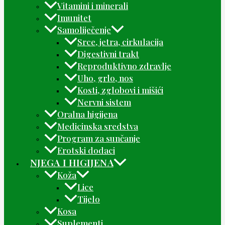
Vitamini i minerali
Imunitet
Samoliječenje
Srce, jetra, cirkulacija
Digestivni trakt
Reproduktivno zdravlje
Uho, grlo, nos
Kosti, zglobovi i mišići
Nervni sistem
Oralna higijena
Medicinska sredstva
Program za sunčanje
Erotski dodaci
NJEGA I HIGIJENA
Koža
Lice
Tijelo
Kosa
Suplementi