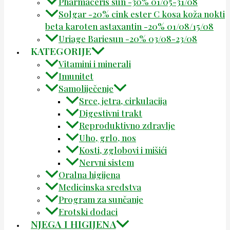
Pharmaceris sun -30% 01/05-31/08
Solgar -20% cink ester C kosa koža nokti
beta karoten astaxantin -20% 01/08/15/08
Uriage Bariesun -20% 03/08-23/08
KATEGORIJE
Vitamini i minerali
Imunitet
Samoliječenje
Srce, jetra, cirkulacija
Digestivni trakt
Reproduktivno zdravlje
Uho, grlo, nos
Kosti, zglobovi i mišići
Nervni sistem
Oralna higijena
Medicinska sredstva
Program za sunčanje
Erotski dodaci
NJEGA I HIGIJENA