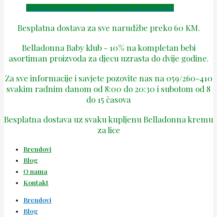
Facebook
Instagram
Tiktok
Phone-alt
Envelope
Besplatna dostava za sve narudžbe preko 60 KM.
Belladonna Baby klub - 10% na kompletan bebi
asortiman proizvoda za djecu uzrasta do dvije godine.
Za sve informacije i savjete pozovite nas na 059/260-410
svakim radnim danom od 8:00 do 20:30 i subotom od 8
do 15 časova
Besplatna dostava uz svaku kupljenu Belladonna kremu
za lice
Brendovi
Blog
O nama
Kontakt
Brendovi
Blog