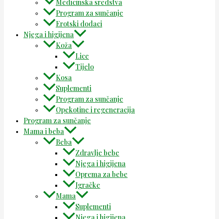
Medicinska sredstva
Program za sunčanje
Erotski dodaci
Njega i higijena
Koža
Lice
Tijelo
Kosa
Suplementi
Program za sunčanje
Opekotine i regeneracija
Program za sunčanje
Mama i beba
Beba
Zdravlje bebe
Njega i higijena
Oprema za bebe
Igračke
Mama
Suplementi
Njega i higijena