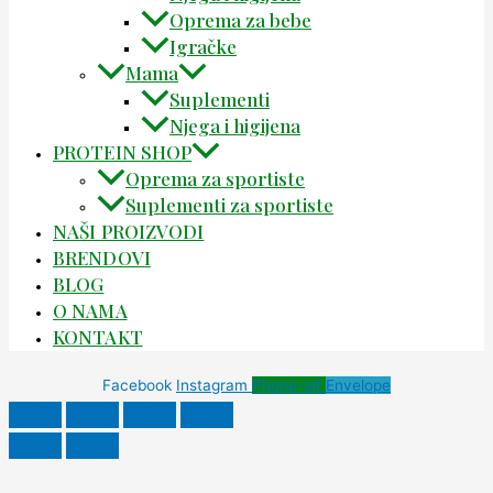
Oprema za bebe
Igračke
Mama
Suplementi
Njega i higijena
PROTEIN SHOP
Oprema za sportiste
Suplementi za sportiste
NAŠI PROIZVODI
BRENDOVI
BLOG
O NAMA
KONTAKT
Facebook
Instagram
Phone-alt
Envelope