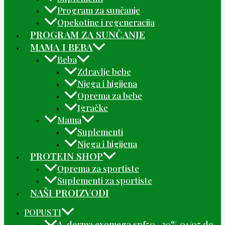
Program za sunčanje
Opekotine i regeneracija
PROGRAM ZA SUNČANJE
MAMA I BEBA
Beba
Zdravlje bebe
Njega i higijena
Oprema za bebe
Igračke
Mama
Suplementi
Njega i higijena
PROTEIN SHOP
Oprema za sportiste
Suplementi za sportiste
NAŠI PROIZVODI
POPUSTI
A-derma exomega spf50 -30% 01/05 do