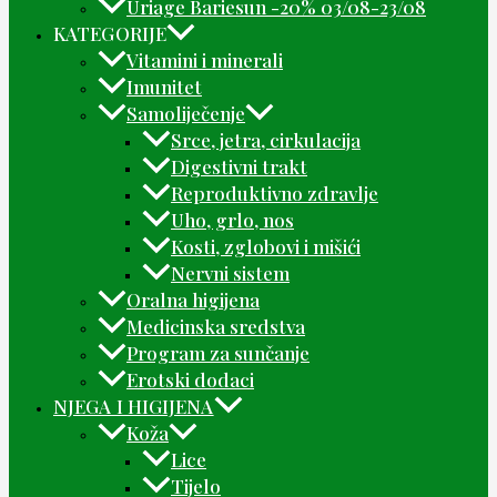
Uriage Bariesun -20% 03/08-23/08
KATEGORIJE
Vitamini i minerali
Imunitet
Samoliječenje
Srce, jetra, cirkulacija
Digestivni trakt
Reproduktivno zdravlje
Uho, grlo, nos
Kosti, zglobovi i mišići
Nervni sistem
Oralna higijena
Medicinska sredstva
Program za sunčanje
Erotski dodaci
NJEGA I HIGIJENA
Koža
Lice
Tijelo