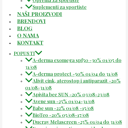
Suplementi za sportiste
NAŠI PROIZVODI
BRENDOVI
BLOG
O NAMA
KONTAKT
POPUSTI
A-derma exomega spf50 -30% 01/05 do
31/08
A-derma protect -50% 01/04 do 31/08
Alivit cink, aterostop i antiparazit -20%
01/08-31/08
Apivita bee SUN -20% 03/08-23/08
Avene sun -25% 01/04-31/08
Babe sun -22% 01/08 -15/08
BioTeo -20% 05/08-17/08
Ducray Melascreen -25% 01/04 do 31/08