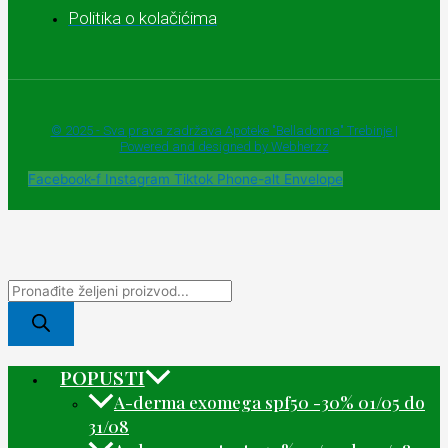
Politika o kolačićima
© 2025 - Sva prava zadržava Apoteke "Belladonna" Trebinje |
Powered and designed by Webherzz
Facebook-f
Instagram
Tiktok
Phone-alt
Envelope
POPUSTI
A-derma exomega spf50 -30% 01/05 do
31/08