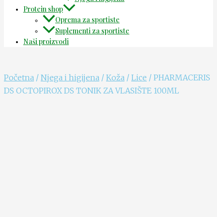
Protein shop
Oprema za sportiste
Suplementi za sportiste
Naši proizvodi
Početna
/
Njega i higijena
/
Koža
/
Lice
/ PHARMACERIS
DS OCTOPIROX DS TONIK ZA VLASIŠTE 100ML