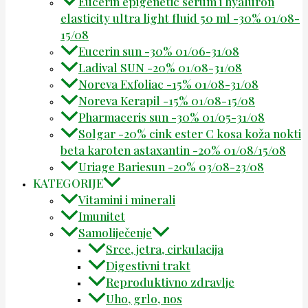
Eucerin epigenetic serum i hyaluron
elasticity ultra light fluid 50 ml -30% 01/08-
15/08
Eucerin sun -30% 01/06-31/08
Ladival SUN -20% 01/08-31/08
Noreva Exfoliac -15% 01/08-31/08
Noreva Kerapil -15% 01/08-15/08
Pharmaceris sun -30% 01/05-31/08
Solgar -20% cink ester C kosa koža nokti
beta karoten astaxantin -20% 01/08/15/08
Uriage Bariesun -20% 03/08-23/08
KATEGORIJE
Vitamini i minerali
Imunitet
Samoliječenje
Srce, jetra, cirkulacija
Digestivni trakt
Reproduktivno zdravlje
Uho, grlo, nos