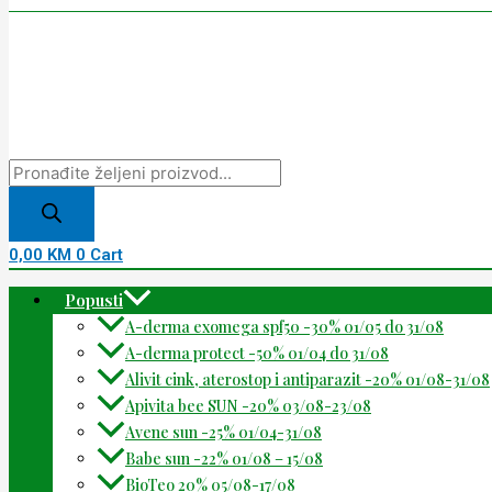
0,00
KM
0
Cart
Popusti
A-derma exomega spf50 -30% 01/05 do 31/08
A-derma protect -50% 01/04 do 31/08
Alivit cink, aterostop i antiparazit -20% 01/08-31/08
Apivita bee SUN -20% 03/08-23/08
Avene sun -25% 01/04-31/08
Babe sun -22% 01/08 – 15/08
BioTeo 20% 05/08-17/08