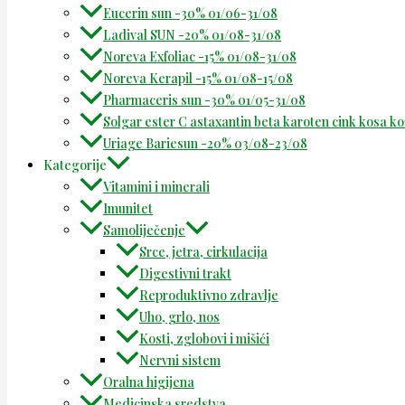
Eucerin sun -30% 01/06-31/08
Ladival SUN -20% 01/08-31/08
Noreva Exfoliac -15% 01/08-31/08
Noreva Kerapil -15% 01/08-15/08
Pharmaceris sun -30% 01/05-31/08
Solgar ester C astaxantin beta karoten cink kosa k
Uriage Bariesun -20% 03/08-23/08
Kategorije
Vitamini i minerali
Imunitet
Samoliječenje
Srce, jetra, cirkulacija
Digestivni trakt
Reproduktivno zdravlje
Uho, grlo, nos
Kosti, zglobovi i mišići
Nervni sistem
Oralna higijena
Medicinska sredstva