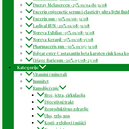
Ducray Melascreen -25% 01/04 do 31/08
Eucerin epigenetic serum i elasticity ultra light flu
Eucerin sun -30% 01/06-31/08
Ladival SUN -20% 01/08-31/08
Noreva Exfoliac -15% 01/08-31/08
Noreva Kerapil -15% 01/08-15/08
Pharmaceris sun -30% 01/05-31/08
Solgar ester C astaxantin beta karoten cink kosa k
Uriage Bariesun -20% 03/08-23/08
Kategorije
Vitamini i minerali
Imunitet
Samoliječenje
Srce, jetra, cirkulacija
Digestivni trakt
Reproduktivno zdravlje
Uho, grlo, nos
Kosti, zglobovi i mišići