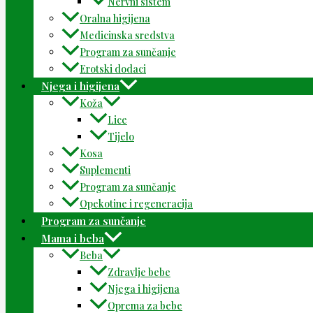
Nervni sistem
Oralna higijena
Medicinska sredstva
Program za sunčanje
Erotski dodaci
Njega i higijena
Koža
Lice
Tijelo
Kosa
Suplementi
Program za sunčanje
Opekotine i regeneracija
Program za sunčanje
Mama i beba
Beba
Zdravlje bebe
Njega i higijena
Oprema za bebe