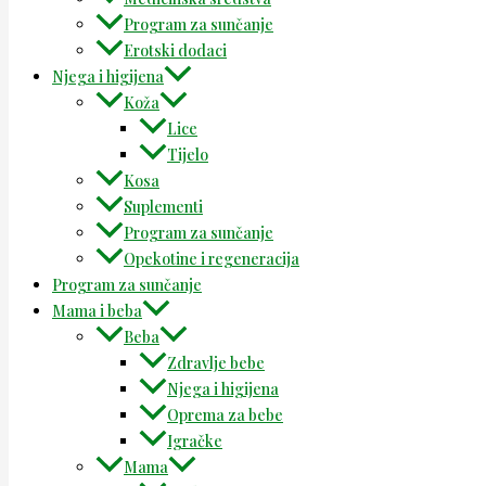
Program za sunčanje
Erotski dodaci
Njega i higijena
Koža
Lice
Tijelo
Kosa
Suplementi
Program za sunčanje
Opekotine i regeneracija
Program za sunčanje
Mama i beba
Beba
Zdravlje bebe
Njega i higijena
Oprema za bebe
Igračke
Mama