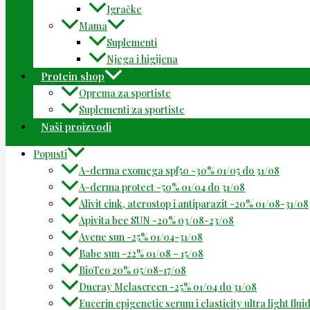
Igračke
Mama
Suplementi
Njega i higijena
Protein shop
Oprema za sportiste
Suplementi za sportiste
Naši proizvodi
Popusti
A-derma exomega spf50 -30% 01/05 do 31/08
A-derma protect -50% 01/04 do 31/08
Alivit cink, aterostop i antiparazit -20% 01/08-31/08
Apivita bee SUN -20% 03/08-23/08
Avene sun -25% 01/04-31/08
Babe sun -22% 01/08 – 15/08
BioTeo 20% 05/08-17/08
Ducray Melascreen -25% 01/04 do 31/08
Eucerin epigenetic serum i elasticity ultra light flu