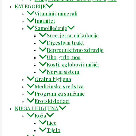
KATEGORIJE
Vitamini i minerali
Imunitet
Samoliječenje
Srce, jetra, cirkulacija
Digestivni trakt
Reproduktivno zdravlje
Uho, grlo, nos
Kosti, zglobovi i mišići
Nervni sistem
Oralna higijena
Medicinska sredstva
Program za sunčanje
Erotski dodaci
NJEGA I HIGIJENA
Koža
Lice
Tijelo