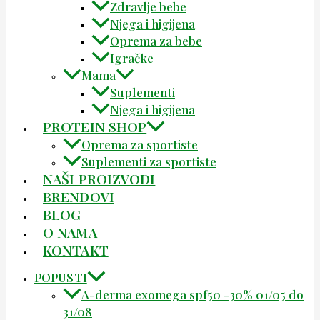
Zdravlje bebe
Njega i higijena
Oprema za bebe
Igračke
Mama
Suplementi
Njega i higijena
PROTEIN SHOP
Oprema za sportiste
Suplementi za sportiste
NAŠI PROIZVODI
BRENDOVI
BLOG
O NAMA
KONTAKT
POPUSTI
A-derma exomega spf50 -30% 01/05 do
31/08