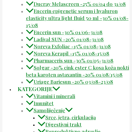
Ducray Melascreen -25% 01/04 do 31/08
Eucerin epigenetic serum i hyaluron
elasticity ultra light fluid 50 ml -30% 01/08-
15/08
Eucerin sun -30% 01/06-31/08
Ladival SUN -20% 01/08-31/08
Noreva Exfoliac -15% 01/08-31/08
Noreva Kerapil -15% 01/08-15/08
Pharmaceris sun -30% 01/05-31/08
Solgar -20% cink ester C kosa koža nokti
beta karoten astaxantin -20% 01/08/15/08
Uriage Bariesun -20% 03/08-23/08
KATEGORIJE
Vitamini i minerali
Imunitet
Samoliječenje
Srce, jetra, cirkulacija
Digestivni trakt
Reproduktivno zdravlje