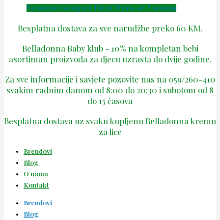
Facebook
Instagram
Tiktok
Phone-alt
Envelope
Besplatna dostava za sve narudžbe preko 60 KM.
Belladonna Baby klub - 10% na kompletan bebi
asortiman proizvoda za djecu uzrasta do dvije godine.
Za sve informacije i savjete pozovite nas na 059/260-410
svakim radnim danom od 8:00 do 20:30 i subotom od 8
do 15 časova
Besplatna dostava uz svaku kupljenu Belladonna kremu
za lice
Brendovi
Blog
O nama
Kontakt
Brendovi
Blog