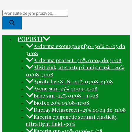
POPUSTI
A-derma exomega spf50 -30% 01/05 do
31/08
A-derma protect -50% 01/04 do 31/08
Alivit cink, aterostop i antiparazit -20%
01/08-31/08
Apivita bee SUN -20% 03/08-23/08
Avene sun -25% 01/04-31/08
Babe sun -22% 01/08 – 15/08
BioTeo 20% 05/08-17/08
Ducray Melascreen -25% 01/04 do 31/08
Eucerin epigenetic serum i elasticity
ultra light fluid -30%
Eucerin sun -30% 01/06-31/08