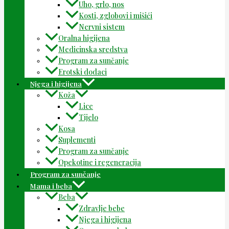
Uho, grlo, nos
Kosti, zglobovi i mišići
Nervni sistem
Oralna higijena
Medicinska sredstva
Program za sunčanje
Erotski dodaci
Njega i higijena
Koža
Lice
Tijelo
Kosa
Suplementi
Program za sunčanje
Opekotine i regeneracija
Program za sunčanje
Mama i beba
Beba
Zdravlje bebe
Njega i higijena