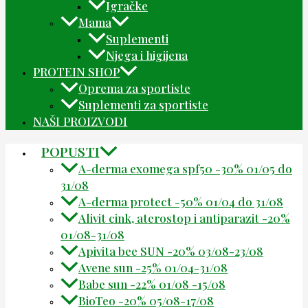
Igračke
Mama
Suplementi
Njega i higijena
PROTEIN SHOP
Oprema za sportiste
Suplementi za sportiste
NAŠI PROIZVODI
POPUSTI
A-derma exomega spf50 -30% 01/05 do
31/08
A-derma protect -50% 01/04 do 31/08
Alivit cink, aterostop i antiparazit -20%
01/08-31/08
Apivita bee SUN -20% 03/08-23/08
Avene sun -25% 01/04-31/08
Babe sun -22% 01/08 -15/08
BioTeo -20% 05/08-17/08