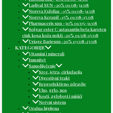
Ladival SUN -20% 01/08-31/08
Noreva Exfoliac -15% 01/08-31/08
Noreva Kerapil -15% 01/08-15/08
Pharmaceris sun -30% 01/05-31/08
Solgar ester C astaxantin beta karoten
cink kosa koža nokti -20% 01/08-15/08
Uriage Bariesun -20% 03/08-23/08
KATEGORIJE
Vitamini i minerali
Imunitet
Samoliječenje
Srce, jetra, cirkulacija
Digestivni trakt
Reproduktivno zdravlje
Uho, grlo, nos
Kosti, zglobovi i mišići
Nervni sistem
Oralna higijena