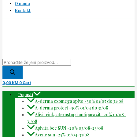
O nama
Kontakt
0,00
KM
0
Cart
Popusti
A-derma exomega spf50 -30% 01/05 do 31/08
A-derma protect -50% 01/04 do 31/08
Alivit cink, aterostop i antiparazit -20% 01/08-
31/08
Apivita bee SUN -20% 03/08-23/08
Avene sun -25% 01/04-31/08