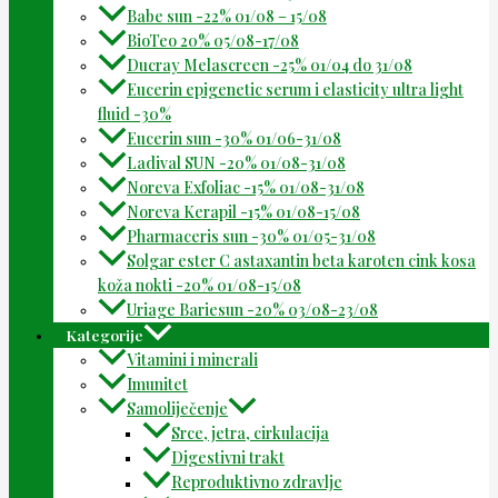
Babe sun -22% 01/08 – 15/08
BioTeo 20% 05/08-17/08
Ducray Melascreen -25% 01/04 do 31/08
Eucerin epigenetic serum i elasticity ultra light
fluid -30%
Eucerin sun -30% 01/06-31/08
Ladival SUN -20% 01/08-31/08
Noreva Exfoliac -15% 01/08-31/08
Noreva Kerapil -15% 01/08-15/08
Pharmaceris sun -30% 01/05-31/08
Solgar ester C astaxantin beta karoten cink kosa
koža nokti -20% 01/08-15/08
Uriage Bariesun -20% 03/08-23/08
Kategorije
Vitamini i minerali
Imunitet
Samoliječenje
Srce, jetra, cirkulacija
Digestivni trakt
Reproduktivno zdravlje