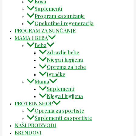
Kosa
Suplementi
Program za sunčanje
Opekotine i regeneracija
PROGRAM ZA SUNČANJE
MAMA I BEBA
Beba
Zdravlje bebe
Njega i higijena
Oprema za bebe
Igračke
Mama
Suplementi
Njega i higijena
PROTEIN SHOP
Oprema za sportiste
Suplementi za sportiste
NAŠI PROIZVODI
BRENDOVI