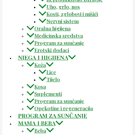
Uho, grlo, nos
Kosti, zglobovi i mišići
Nervni sistem
Oralna higijena
Medicinska sredstva
Program za sunčanje
Erotski dodaci
NJEGA I HIGIJENA
Koža
Lice
Tijelo
Kosa
Suplementi
Program za sunčanje
Opekotine i regeneracija
PROGRAM ZA SUNČANJE
MAMA I BEBA
Beba