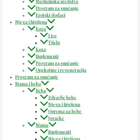
Medicinska sredstva
Program za sunčanje
Erotski dodaci
Njega i higijena
Koža
Lice
Tijelo
Kosa
Suplementi
Program za sunčanje
Opekotine i regeneracija
Program za sunčanje
Mama i beba
Beba
Zdravlje bebe
Njega i higijena
Oprema za bebe
Igračke
Mama
Suplementi
Njega i higijena