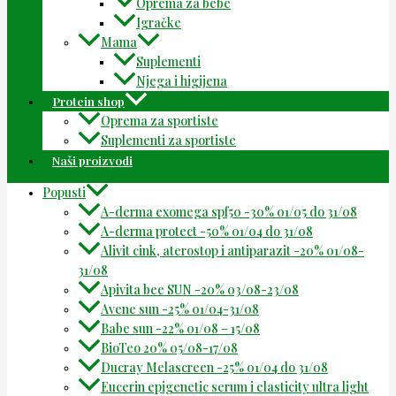
Oprema za bebe
Igračke
Mama
Suplementi
Njega i higijena
Protein shop
Oprema za sportiste
Suplementi za sportiste
Naši proizvodi
Popusti
A-derma exomega spf50 -30% 01/05 do 31/08
A-derma protect -50% 01/04 do 31/08
Alivit cink, aterostop i antiparazit -20% 01/08-
31/08
Apivita bee SUN -20% 03/08-23/08
Avene sun -25% 01/04-31/08
Babe sun -22% 01/08 – 15/08
BioTeo 20% 05/08-17/08
Ducray Melascreen -25% 01/04 do 31/08
Eucerin epigenetic serum i elasticity ultra light