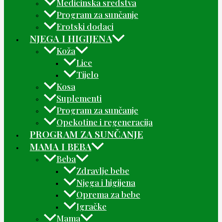
Medicinska sredstva
Program za sunčanje
Erotski dodaci
NJEGA I HIGIJENA
Koža
Lice
Tijelo
Kosa
Suplementi
Program za sunčanje
Opekotine i regeneracija
PROGRAM ZA SUNČANJE
MAMA I BEBA
Beba
Zdravlje bebe
Njega i higijena
Oprema za bebe
Igračke
Mama