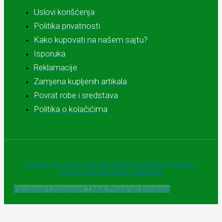
Uslovi korišćenja
Politika privatnosti
Kako kupovati na našem sajtu?
Isporuka
Reklamacije
Zamjena kupljenih artikala
Povrat robe i sredstava
Politika o kolačićima
© 2025 - Sva prava zadržava Apoteke "Belladonna" Trebinje |
Powered and designed by Webherzz
Facebook-f
Instagram
Tiktok
Phone-alt
Envelope