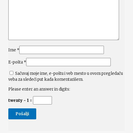
Ime
*
E-pošta
*
Sačuvaj moje ime, e-poštu i veb mesto u ovom pregledaču
veba za sledeći put kada komentarišem.
Please enter an answer in digits:
twenty − 1 =