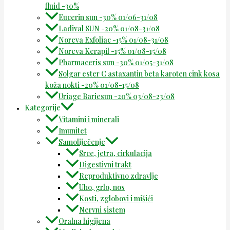
fluid -30%
Eucerin sun -30% 01/06-31/08
Ladival SUN -20% 01/08-31/08
Noreva Exfoliac -15% 01/08-31/08
Noreva Kerapil -15% 01/08-15/08
Pharmaceris sun -30% 01/05-31/08
Solgar ester C astaxantin beta karoten cink kosa
koža nokti -20% 01/08-15/08
Uriage Bariesun -20% 03/08-23/08
Kategorije
Vitamini i minerali
Imunitet
Samoliječenje
Srce, jetra, cirkulacija
Digestivni trakt
Reproduktivno zdravlje
Uho, grlo, nos
Kosti, zglobovi i mišići
Nervni sistem
Oralna higijena