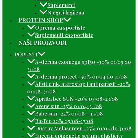
Suplementi
Njega i higijena
PROTEIN SHOP
Oprema za sportiste
Suplementi za sportiste
NAŠI PROIZVODI
POPUSTI
A-derma exomega spf50 -30% 01/05 do
31/08
A-derma protect -50% 01/04 do 31/08
Alivit cink, aterostop i antiparazit -20%
01/08-31/08
Apivita bee SUN -20% 03/08-23/08
Avene sun -25% 01/04-31/08
Babe sun -22% 01/08 – 15/08
BioTeo 20% 05/08-17/08
Ducray Melascreen -25% 01/04 do 31/08
Eucerin epigenetic serum i elasticity