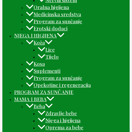
Oralna higijena
Medicinska sredstva
Program za sunčanje
Erotski dodaci
NJEGA I HIGIJENA
Koža
Lice
Tijelo
Kosa
Suplementi
Program za sunčanje
Opekotine i regeneracija
PROGRAM ZA SUNČANJE
MAMA I BEBA
Beba
Zdravlje bebe
Njega i higijena
Oprema za bebe