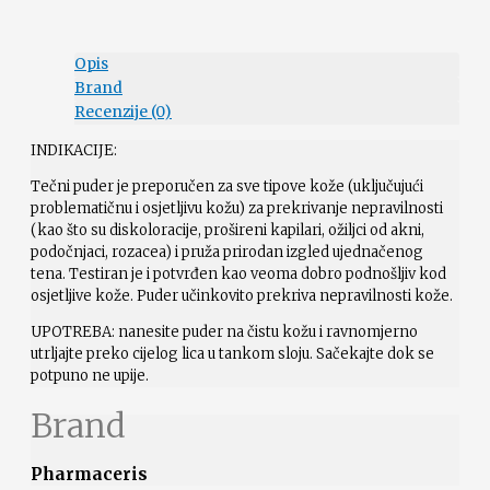
Opis
Brand
Recenzije (0)
INDIKACIJE:
Tečni puder je preporučen za sve tipove kože (uključujući
problematičnu i osjetljivu kožu) za prekrivanje nepravilnosti
(kao što su diskoloracije, prošireni kapilari, ožiljci od akni,
podočnjaci, rozacea) i pruža prirodan izgled ujednačenog
tena. Testiran je i potvrđen kao veoma dobro podnošljiv kod
osjetljive kože. Puder učinkovito prekriva nepravilnosti kože.
UPOTREBA: nanesite puder na čistu kožu i ravnomjerno
utrljajte preko cijelog lica u tankom sloju. Sačekajte dok se
potpuno ne upije.
Brand
Pharmaceris