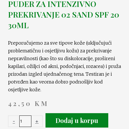
PUDER ZA INTENZIVNO
PREKRIVANJE 02 SAND SPF 20
30ML
Preporučujemo za sve tipove kože (uključujući
problematičnu i osjetljivu kožu) za prekrivanje
nepravilnosti (kao što su diskoloracije, prošireni
kapilari, ožiljci od akni, podočnjaci, rozacea) i pruža
prirodan izgled ujednačenog tena. Testiran je i
potvrđen kao veoma dobro podnošljiv kod
osjetljive kože.
42,50
KM
Dodaj u korpu
-
+