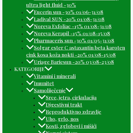
ultra light fluid -30%
Eucerin sun -30% 01/06-31/08
Ladival SUN -20% 01/08-31/08
Noreva Exfoliac -15% 01/08-31/08
Noreva Kerapil -15% 01/08-15/08
Pharmaceris sun -30% 01/05-31/08
Solgar ester C astaxantin beta karoten
cink kosa koža nokti -20% 01/08-15/08
Uriage Bariesun -20% 03/08-23/08
KATEGORIJE
Vitamini i minerali
Imunitet
Samoliječenje
Srce, jetra, cirkulacija
Digestivni trakt
Reproduktivno zdravlje
Uho, grlo, nos
Kosti, zglobovi i mišići
Nervni sistem