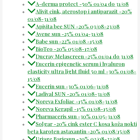
A-derma protect -50% 01/04 do 31/08
Alivit cink, aterostop i antiparazit -20%
01/08-31/08
Apivita bee SUN -20% 03/08-23/08
Avene sun -25% 01/04-31/08
Babe sun -22% 01/08 -15/08
BioTeo -20% 05/08-17/08
Ducray Melascreen -25% 01/04 do 31/08
Eucerin epigenetic serum i hyaluron
elasticity ultra light fluid 50 ml -30% 01/08-
15/08
Eucerin sun -30% 01/06-31/08
Ladival SUN -20% 01/08-31/08
Noreva Exfoliac -15% 01/08-31/08
Noreva Kerapil -15% 01/08-15/08
Pharmaceris sun -30% 01/05-31/08
Solgar -20% cink ester C kosa koža nokti
beta karoten astaxantin -20% 01/08/15/08
Uriage Bariesun -20% 03/08-23/08