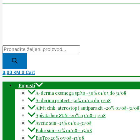
0,00
KM
0
Cart
Popusti
A-derma exomega spf50 -30% 01/05 do 31/08
A-derma protect -50% 01/04 do 31/08
Alivit cink, aterostop i antiparazit -20% 01/08-31/08
Apivita bee SUN -20% 03/08-23/08
Avene sun -25% 01/04-31/08
Babe sun -22% 01/08 – 15/08
BioTeo 20% 05/08-17/08