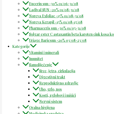
Eucerin sun -30% 01/06-31/08
Ladival SUN -20% 01/08-31/08
Noreva Exfoliac -15% 01/08-31/08
Noreva Kerapil -15% 01/08-15/08
Pharmaceris sun -30% 01/05-31/08
Solgar ester C astaxantin beta karoten cink kosa k
Uriage Bariesun -20% 03/08-23/08
Kategorije
Vitamini i minerali
Imunitet
Samoliječenje
Srce, jetra, cirkulacija
Digestivni trakt
Reproduktivno zdravlje
Uho, grlo, nos
Kosti, zglobovi i mišići
Nervni sistem
Oralna higijena
Medicinska sredstva