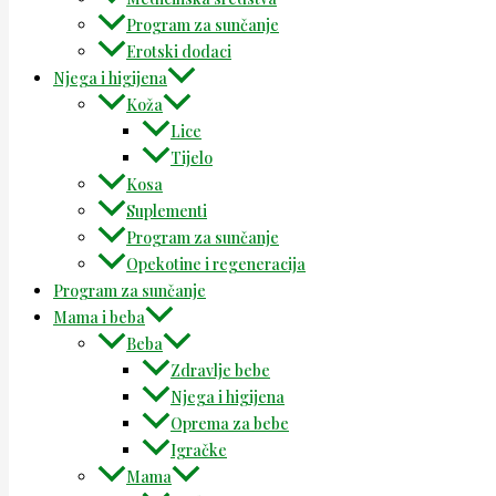
Program za sunčanje
Erotski dodaci
Njega i higijena
Koža
Lice
Tijelo
Kosa
Suplementi
Program za sunčanje
Opekotine i regeneracija
Program za sunčanje
Mama i beba
Beba
Zdravlje bebe
Njega i higijena
Oprema za bebe
Igračke
Mama