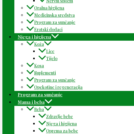
Nervni sistem
Oralna higijena
Medicinska sredstva
Program za sunčanje
Erotski dodaci
Njega i higijena
Koža
Lice
Tijelo
Kosa
Suplementi
Program za sunčanje
Opekotine i regeneracija
Program za sunčanje
Mama i beba
Beba
Zdravlje bebe
Njega i higijena
Oprema za bebe