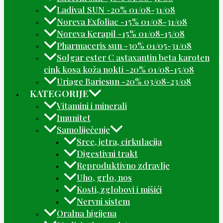
Ladival SUN -20% 01/08-31/08
Noreva Exfoliac -15% 01/08-31/08
Noreva Kerapil -15% 01/08-15/08
Pharmaceris sun -30% 01/05-31/08
Solgar ester C astaxantin beta karoten
cink kosa koža nokti -20% 01/08-15/08
Uriage Bariesun -20% 03/08-23/08
KATEGORIJE
Vitamini i minerali
Imunitet
Samoliječenje
Srce, jetra, cirkulacija
Digestivni trakt
Reproduktivno zdravlje
Uho, grlo, nos
Kosti, zglobovi i mišići
Nervni sistem
Oralna higijena