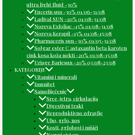
ultra light fluid -30%
Eucerin sun -30% 01/06-31/08
Ladival SUN -20% 01/08-31/08
Noreva Exfoliac -15% 01/08-31/08
Noreva Kerapil -15% 01/08-15/08
Pharmaceris sun -30% 01/05-31/08
Solgar ester C astaxantin beta karoten
cink kosa koža nokti -20% 01/08-15/08
Uriage Bariesun -20% 03/08-23/08
KATEGORIJE
Vitamini i minerali
Imunitet
Samoliječenje
Srce, jetra, cirkulacija
Digestivni trakt
Reproduktivno zdravlje
Uho, grlo, nos
Kosti, zglobovi i mišići
Nervni sistem