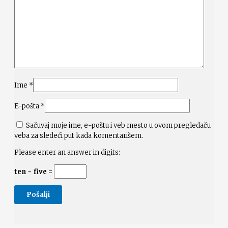
Ime
*
E-pošta
*
Sačuvaj moje ime, e-poštu i veb mesto u ovom pregledaču
veba za sledeći put kada komentarišem.
Please enter an answer in digits:
ten − five =