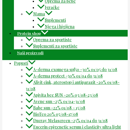
Oprema za bebe
Igračke
Mama
Suplementi
Njega i higijena
Protein shop
Oprema za sportiste
Suplementi za sportiste
Naši proizvodi
Popusti
A-derma exomega spf50 -30% 01/05 do 31/08
A-derma protect -50% 01/04 do 31/08
Alivit cink, aterostop i antiparazit -20% 01/08-
31/08
Apivita bee SUN -20% 03/08-23/08
Avene sun -25% 01/04-31/08
Babe sun -22% 01/08 – 15/08
BioTeo 20% 05/08-17/08
Ducray Melascreen -25% 01/04 do 31/08
Eucerin epigenetic serum i elasticity ultra light