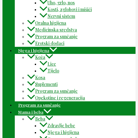
Uho, grlo, nos
Kosti, zglobovi i mišići
Nervni sistem
Oralna higijena
Medicinska sredstva
Program za sunčanje
Erotski dodaci
Njega i higijena
Koža
Lice
Tijelo
Kosa
Suplementi
Program za sunčanje
Opekotine i regeneracija
Program za sunčanje
Mama i beba
Beba
Zdravlje bebe
Njega i higijena