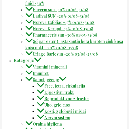
fluid -30%
Eucerin sun -30% 01/06-31/08
Ladival SUN -20% 01/08-31/08
Noreva Exfoliac -15% 01/08-31/08
Noreva Kerapil -15% 01/08-15/08
Pharmaceris sun -30% 01/05-31/08
Solgar ester C astaxantin beta karoten cink kosa
koža nokti -20% 01/08-15/08
Uriage Bariesun -20% 03/08-23/08
Kategorije
Vitamini i minerali
Imunitet
Samoliječenje
Srce, jetra, cirkulacija
Digestivni trakt
Reproduktivno zdravlje
Uho, grlo, nos
Kosti, zglobovi i mišići
Nervni sistem
Oralna higijena