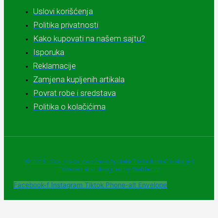
Uslovi korišćenja
Politika privatnosti
Kako kupovati na našem sajtu?
Isporuka
Reklamacije
Zamjena kupljenih artikala
Povrat robe i sredstava
Politika o kolačićima
© 2025 - Sva prava zadržava Apoteke "Belladonna" Trebinje |
Powered and designed by Webherzz
Facebook-f
Instagram
Tiktok
Phone-alt
Envelope