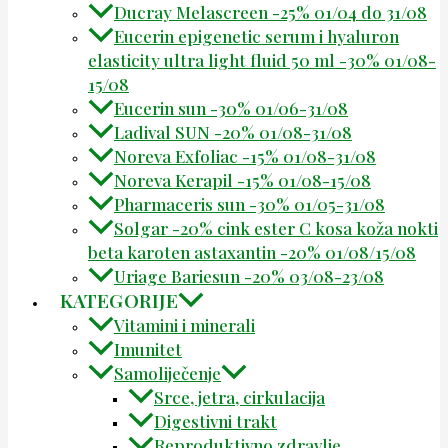
Ducray Melascreen -25% 01/04 do 31/08
Eucerin epigenetic serum i hyaluron
elasticity ultra light fluid 50 ml -30% 01/08-
15/08
Eucerin sun -30% 01/06-31/08
Ladival SUN -20% 01/08-31/08
Noreva Exfoliac -15% 01/08-31/08
Noreva Kerapil -15% 01/08-15/08
Pharmaceris sun -30% 01/05-31/08
Solgar -20% cink ester C kosa koža nokti
beta karoten astaxantin -20% 01/08/15/08
Uriage Bariesun -20% 03/08-23/08
KATEGORIJE
Vitamini i minerali
Imunitet
Samoliječenje
Srce, jetra, cirkulacija
Digestivni trakt
Reproduktivno zdravlje