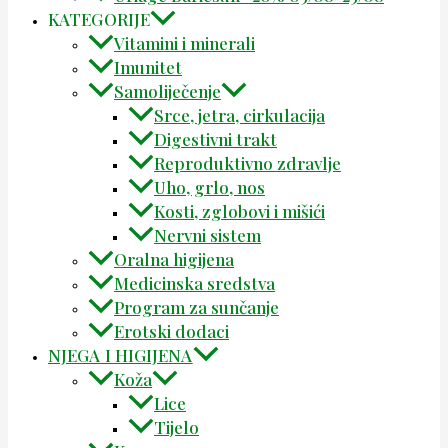
KATEGORIJE
Vitamini i minerali
Imunitet
Samoliječenje
Srce, jetra, cirkulacija
Digestivni trakt
Reproduktivno zdravlje
Uho, grlo, nos
Kosti, zglobovi i mišići
Nervni sistem
Oralna higijena
Medicinska sredstva
Program za sunčanje
Erotski dodaci
NJEGA I HIGIJENA
Koža
Lice
Tijelo