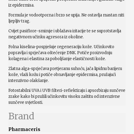
iz epidermisa.
Formula je vodootporna i brzo se upija. Ne ostavlja mastan niti
ljepljiv trag.
Cvijet pasiflore-smiruje i ublažava iritacije te se suprotstavlja
negativnom učinku agresora iz okoline.
Folna kiselina-pospješuje regeneraciju kože. Učinkovito
popravlja i sprječava oštećenje DNK. Potiče proizvodnju
kolagena i elastina za poboljšanje elastičnosti kože.
Zlatna alga-sprječava pretjeranu suhoću, jača lipidnu barijeru
kože, vlaži kožu i potiče obnavljanje epidermisa, pružajući
intenzivno olakšanje.
Fotostabilni UVA i UVB filteri-reflektiraju i apsorbiraju sunčeve
zrake kako bi pružili učinkovitu visoku zaštitu od intenzivne
sunčeve svjetlosti.
Brand
Pharmaceris