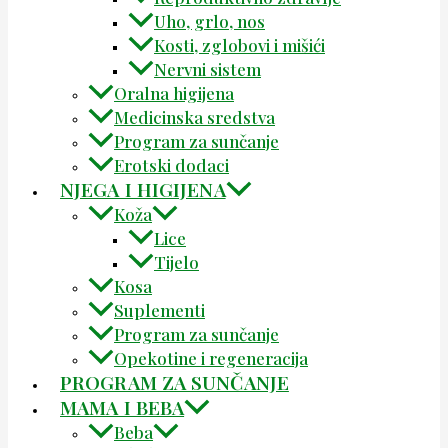
Uho, grlo, nos
Kosti, zglobovi i mišići
Nervni sistem
Oralna higijena
Medicinska sredstva
Program za sunčanje
Erotski dodaci
NJEGA I HIGIJENA
Koža
Lice
Tijelo
Kosa
Suplementi
Program za sunčanje
Opekotine i regeneracija
PROGRAM ZA SUNČANJE
MAMA I BEBA
Beba