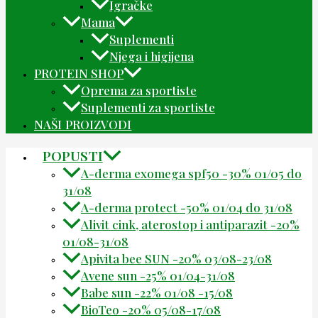
Igračke
Mama
Suplementi
Njega i higijena
PROTEIN SHOP
Oprema za sportiste
Suplementi za sportiste
NAŠI PROIZVODI
POPUSTI
A-derma exomega spf50 -30% 01/05 do
31/08
A-derma protect -50% 01/04 do 31/08
Alivit cink, aterostop i antiparazit -20%
01/08-31/08
Apivita bee SUN -20% 03/08-23/08
Avene sun -25% 01/04-31/08
Babe sun -22% 01/08 -15/08
BioTeo -20% 05/08-17/08