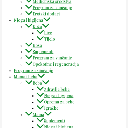
Medicinska sredstva
Program za sunčanje
Erotski dodaci
Njega i higijena
Koža
Lice
Tijelo
Kosa
Suplementi
Program za sunčanje
Opekotine i regeneracija
Program za sunčanje
Mama i beba
Beba
Zdravlje bebe
Njega i higijena
Oprema za bebe
Igračke
Mama
Suplementi
Njega i higijena