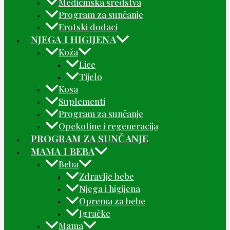
Medicinska sredstva
Program za sunčanje
Erotski dodaci
NJEGA I HIGIJENA
Koža
Lice
Tijelo
Kosa
Suplementi
Program za sunčanje
Opekotine i regeneracija
PROGRAM ZA SUNČANJE
MAMA I BEBA
Beba
Zdravlje bebe
Njega i higijena
Oprema za bebe
Igračke
Mama