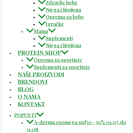
Zdravlje bebe
Njega i higijena
Oprema za bebe
Igračke
Mama
Suplementi
Njega i higijena
PROTEIN SHOP
Oprema za sportiste
Suplementi za sportiste
NAŠI PROIZVODI
BRENDOVI
BLOG
O NAMA
KONTAKT
POPUSTI
A-derma exomega spf50 -30% 01/05 do
31/08