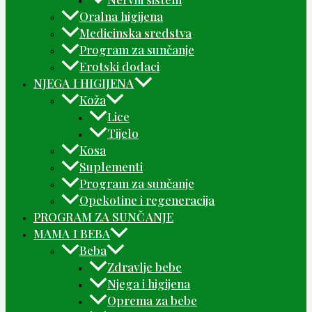
Oralna higijena
Medicinska sredstva
Program za sunčanje
Erotski dodaci
NJEGA I HIGIJENA
Koža
Lice
Tijelo
Kosa
Suplementi
Program za sunčanje
Opekotine i regeneracija
PROGRAM ZA SUNČANJE
MAMA I BEBA
Beba
Zdravlje bebe
Njega i higijena
Oprema za bebe