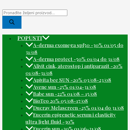
POPUSTI
A-derma exomega spf50 -30% 01/05 do
31/08
A-derma protect -50% 01/04 do 31/08
Alivit cink, aterostop i antiparazit -20%
01/08-31/08
Apivita bee SUN -20% 03/08-23/08
Avene sun -25% 01/04-31/08
Babe sun -22% 01/08 – 15/08
BioTeo 20% 05/08-17/08
Ducray Melascreen -25% 01/04 do 31/08
Eucerin epigenetic serum i elasticity
ultra light fluid -30%
Eucerin sun -30% 01/06-31/08