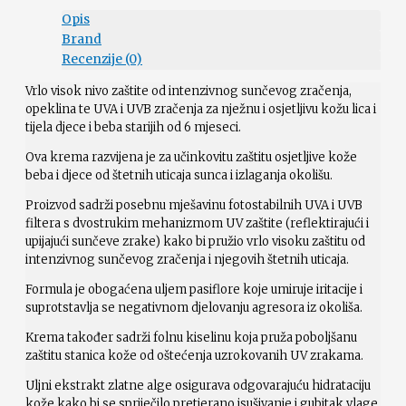
Opis
Brand
Recenzije (0)
Vrlo visok nivo zaštite od intenzivnog sunčevog zračenja,
opeklina te UVA i UVB zračenja za nježnu i osjetljivu kožu lica i
tijela djece i beba starijih od 6 mjeseci.
Ova krema razvijena je za učinkovitu zaštitu osjetljive kože
beba i djece od štetnih uticaja sunca i izlaganja okolišu.
Proizvod sadrži posebnu mješavinu fotostabilnih UVA i UVB
filtera s dvostrukim mehanizmom UV zaštite (reflektirajući i
upijajući sunčeve zrake) kako bi pružio vrlo visoku zaštitu od
intenzivnog sunčevog zračenja i njegovih štetnih uticaja.
Formula je obogaćena uljem pasiflore koje umiruje iritacije i
suprotstavlja se negativnom djelovanju agresora iz okoliša.
Krema također sadrži folnu kiselinu koja pruža poboljšanu
zaštitu stanica kože od oštećenja uzrokovanih UV zrakama.
Uljni ekstrakt zlatne alge osigurava odgovarajuću hidrataciju
kože kako bi se spriječilo pretjerano isušivanje i gubitak vlage