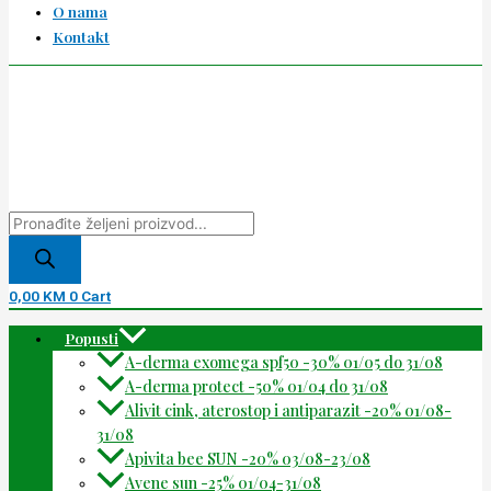
O nama
Kontakt
0,00
KM
0
Cart
Popusti
A-derma exomega spf50 -30% 01/05 do 31/08
A-derma protect -50% 01/04 do 31/08
Alivit cink, aterostop i antiparazit -20% 01/08-
31/08
Apivita bee SUN -20% 03/08-23/08
Avene sun -25% 01/04-31/08