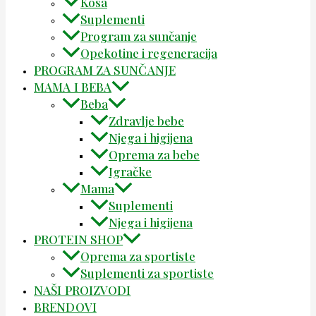
Kosa
Suplementi
Program za sunčanje
Opekotine i regeneracija
PROGRAM ZA SUNČANJE
MAMA I BEBA
Beba
Zdravlje bebe
Njega i higijena
Oprema za bebe
Igračke
Mama
Suplementi
Njega i higijena
PROTEIN SHOP
Oprema za sportiste
Suplementi za sportiste
NAŠI PROIZVODI
BRENDOVI