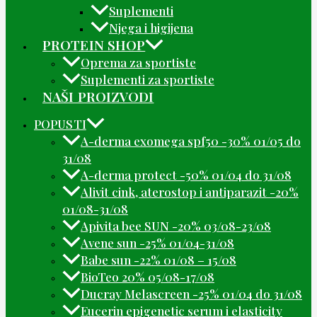
Suplementi
Njega i higijena
PROTEIN SHOP
Oprema za sportiste
Suplementi za sportiste
NAŠI PROIZVODI
POPUSTI
A-derma exomega spf50 -30% 01/05 do
31/08
A-derma protect -50% 01/04 do 31/08
Alivit cink, aterostop i antiparazit -20%
01/08-31/08
Apivita bee SUN -20% 03/08-23/08
Avene sun -25% 01/04-31/08
Babe sun -22% 01/08 – 15/08
BioTeo 20% 05/08-17/08
Ducray Melascreen -25% 01/04 do 31/08
Eucerin epigenetic serum i elasticity