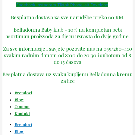
Facebook
Instagram
Tiktok
Phone-alt
Envelope
Besplatna dostava za sve narudžbe preko 60 KM.
Belladonna Baby klub - 10% na kompletan bebi
asortiman proizvoda za djecu uzrasta do dvije godine.
Za sve informacije i savjete pozovite nas na 059/260-410
svakim radnim danom od 8:00 do 20:30 i subotom od 8
do 15 časova
Besplatna dostava uz svaku kupljenu Belladonna kremu
za lice
Brendovi
Blog
O nama
Kontakt
Brendovi
Blog