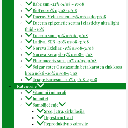
Babe sun -22% 01/08 – 15/08
BioTeo 20% 05/08-17/08
Ducray Melascreen -25% 01/04 do 31/08
Eucerin epigenetic serum i elasticity ultra light
fluid -30%
Eucerin sun -30% 01/06-31/08
Ladival SUN -20% 01/08-31/08
Noreva Exfoliac -15% 01/08-31/08
Noreva Kerapil -15% 01/08-15/08
Pharmaceris sun -30% 01/05-31/08
Solgar ester C astaxantin beta karoten cink kosa
koža nokti -20% 01/08-15/08
Uriage Bariesun -20% 03/08-23/08
Kategorije
Vitamini i minerali
Imunitet
Samoliječenje
Srce, jetra, cirkulacija
Digestivni trakt
Reproduktivno zdravlje