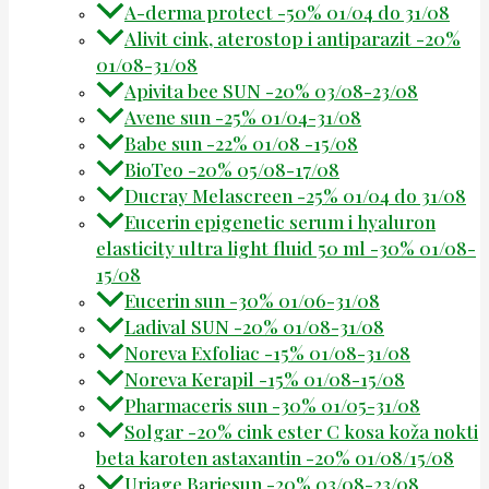
A-derma protect -50% 01/04 do 31/08
Alivit cink, aterostop i antiparazit -20%
01/08-31/08
Apivita bee SUN -20% 03/08-23/08
Avene sun -25% 01/04-31/08
Babe sun -22% 01/08 -15/08
BioTeo -20% 05/08-17/08
Ducray Melascreen -25% 01/04 do 31/08
Eucerin epigenetic serum i hyaluron
elasticity ultra light fluid 50 ml -30% 01/08-
15/08
Eucerin sun -30% 01/06-31/08
Ladival SUN -20% 01/08-31/08
Noreva Exfoliac -15% 01/08-31/08
Noreva Kerapil -15% 01/08-15/08
Pharmaceris sun -30% 01/05-31/08
Solgar -20% cink ester C kosa koža nokti
beta karoten astaxantin -20% 01/08/15/08
Uriage Bariesun -20% 03/08-23/08